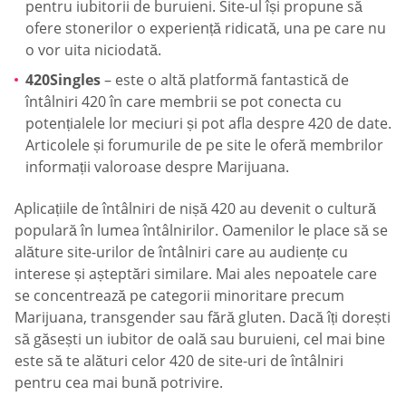
pentru iubitorii de buruieni. Site-ul își propune să
ofere stonerilor o experiență ridicată, una pe care nu
o vor uita niciodată.
420Singles
– este o altă platformă fantastică de
întâlniri 420 în care membrii se pot conecta cu
potențialele lor meciuri și pot afla despre 420 de date.
Articolele și forumurile de pe site le oferă membrilor
informații valoroase despre Marijuana.
Aplicațiile de întâlniri de nișă 420 au devenit o cultură
populară în lumea întâlnirilor. Oamenilor le place să se
alăture site-urilor de întâlniri care au audiențe cu
interese și așteptări similare. Mai ales nepoatele care
se concentrează pe categorii minoritare precum
Marijuana, transgender sau fără gluten. Dacă îți dorești
să găsești un iubitor de oală sau buruieni, cel mai bine
este să te alături celor 420 de site-uri de întâlniri
pentru cea mai bună potrivire.