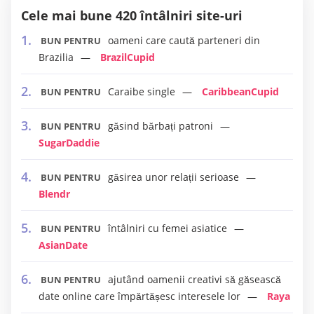
Cele mai bune 420 întâlniri site-uri
oameni care caută parteneri din
BUN PENTRU
Brazilia
BrazilCupid
Caraibe single
CaribbeanCupid
BUN PENTRU
găsind bărbați patroni
BUN PENTRU
SugarDaddie
găsirea unor relații serioase
BUN PENTRU
Blendr
întâlniri cu femei asiatice
BUN PENTRU
AsianDate
ajutând oamenii creativi să găsească
BUN PENTRU
date online care împărtășesc interesele lor
Raya