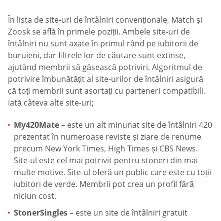
În lista de site-uri de întâlniri convenționale, Match și
Zoosk se află în primele poziții. Ambele site-uri de
întâlniri nu sunt axate în primul rând pe iubitorii de
buruieni, dar filtrele lor de căutare sunt extinse,
ajutând membrii să găsească potriviri. Algoritmul de
potrivire îmbunătățit al site-urilor de întâlniri asigură
că toți membrii sunt asortați cu parteneri compatibili.
Iată câteva alte site-uri;
My420Mate
– este un alt minunat site de întâlniri 420
prezentat în numeroase reviste și ziare de renume
precum New York Times, High Times și CBS News.
Site-ul este cel mai potrivit pentru stoneri din mai
multe motive. Site-ul oferă un public care este cu toții
iubitori de verde. Membrii pot crea un profil fără
niciun cost.
StonerSingles
– este un site de întâlniri gratuit