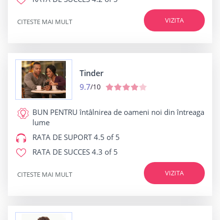
VIZITA
CITESTE MAI MULT
Tinder
9.7
/10
BUN PENTRU
întâlnirea de oameni noi din întreaga
lume
RATA DE SUPORT
4.5 of 5
RATA DE SUCCES
4.3 of 5
VIZITA
CITESTE MAI MULT