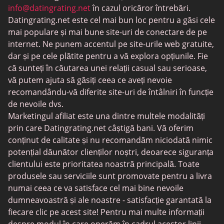
Întâlniri BDSM
info@datingrating.net
în cazul oricăror întrebări.
Datingrating.net este cel mai bun loc pentru a găsi cele
BBPeopleMeet
mai populare și mai bune site-uri de conectare de pe
Site-uri Sugar Daddy
internet. Ne punem accentul pe site-urile web gratuite,
dar și pe cele plătite pentru a vă explora opțiunile. Fie
JPeopleMeet
că sunteți în căutarea unei relații casual sau serioase,
Întâlniri trans
vă putem ajuta să găsiți ceea ce aveți nevoie
recomandându-vă diferite site-uri de întâlniri în funcție
Întâlniri pentru seniori
de nevoile dvs.
MyLOL
Marketingul afiliat este una dintre multele modalități
prin care Datingrating.net câștigă bani. Vă oferim
Întâlniri gay
conținut de calitate și nu recomandăm niciodată nimic
Întâlniri lesbiene
potențial dăunător clienților noștri, deoarece siguranța
clientului este prioritatea noastră principală. Toate
Site-uri de întâlniri negre
produsele sau serviciile sunt promovate pentru a livra
SugarDaddyMeet
numai ceea ce va satisface cel mai bine nevoile
dumneavoastră și ale noastre - satisfacție garantată la
LatinAmericanCupid
fiecare clic pe acest site! Pentru mai multe informații