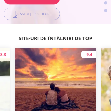
RĂSFOIȚI PROFILURI
RĂSFOIȚI PROFILURI
RĂSFOIȚI PROFILURI
RĂSFOIȚI PROFILURI
SITE-URI DE ÎNTÂLNIRI DE TOP
8.3
9.4