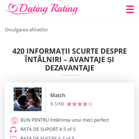
Divulgarea afiliatilor
420 INFORMAȚII SCURTE DESPRE
ÎNTÂLNIRI – AVANTAJE ȘI
DEZAVANTAJE
Match
9.1
/10
BUN PENTRU
întâlnirea unui meci perfect
RATA DE SUPORT
4.5 of 5
RATA DE SUCCES
4.2 of 5