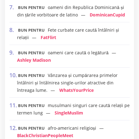
oameni din Republica Dominicană și
BUN PENTRU
din țările vorbitoare de latino
DominicanCupid
Fete curbate care caută întâlniri și
BUN PENTRU
relații
FatFlirt
oameni care caută o legătură
BUN PENTRU
Ashley Madison
Vânzarea și cumpărarea primelor
BUN PENTRU
întâlniri și întâlnirea single-urilor atractive din
întreaga lume.
WhatsYourPrice
musulmani singuri care caută relații pe
BUN PENTRU
termen lung
SingleMuslim
afro-americani religioși
BUN PENTRU
BlackChristianPeopleMeet