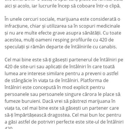
aici și acolo, iar lucrurile încep să coboare într-o clipă.
În unele cercuri sociale, marijuana este considerată o
infracțiune, chiar și utilizarea sa în scopuri medicinale
și nu are multe efecte grave asupra sănătății. Cu toate
acestea, mulți oameni resping profilurile cu 420 de
speculații și rămân departe de întâlnirile cu canabis.
Cel mai bine este să-ți găsești partenerul de întâlniri pe
420 de site-uri sau aplicații de întâlniri în care toată
lumea are interese similare pentru a preveni o astfel
de stângăcie în viața ta de întâlniri. Platforma de
întâlniri este concepută în mod explicit pentru
persoanele sau persoanele singure cărora le place să
fumeze buruieni. Dacă vrei să păstrezi marijuana în
viața ta, cel mai bine este să găsești un partener care
să-ți împărtășească dragostea. Cel mai bun loc pentru
a găsi astfel de potriviri perfecte este site-ul de întâlniri
420.