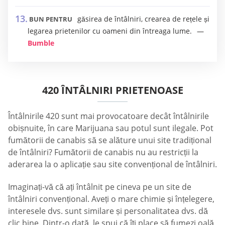
găsirea de întâlniri, crearea de rețele și
BUN PENTRU
legarea prietenilor cu oameni din întreaga lume.
Bumble
420 ÎNTÂLNIRI PRIETENOASE
Întâlnirile 420 sunt mai provocatoare decât întâlnirile
obișnuite, în care Marijuana sau potul sunt ilegale. Pot
fumătorii de canabis să se alăture unui site tradițional
de întâlniri? Fumătorii de canabis nu au restricții la
aderarea la o aplicație sau site convențional de întâlniri.
Imaginați-vă că ați întâlnit pe cineva pe un site de
întâlniri convențional. Aveți o mare chimie și înțelegere,
interesele dvs. sunt similare și personalitatea dvs. dă
clic bine. Dintr-o dată, le spui că îți place să fumezi oală