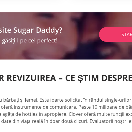
site Sugar Daddy?
STA
 găsiți-l pe cel perfect!
 REVIZUIREA – CE ȘTIM DESPR
 bărbați și femei. Este foarte solicitat în rândul single-urilo
u oferă instrumente de comunicare. Peste 10 milioane de bărba
 agăța de hotties în apropiere. Clover oferă multe funcții ex
date din viața reală în doar două clicuri. Evaluatorii noștri ex