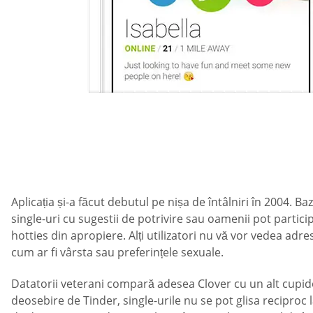
Aplicația și-a făcut debutul pe nișa de întâlniri în 2004. B
single-uri cu sugestii de potrivire sau oamenii pot partici
hotties din apropiere. Alți utilizatori nu vă vor vedea a
cum ar fi vârsta sau preferințele sexuale.
Datatorii veterani compară adesea Clover cu un alt cupido
deosebire de Tinder, single-urile nu se pot glisa reciproc 