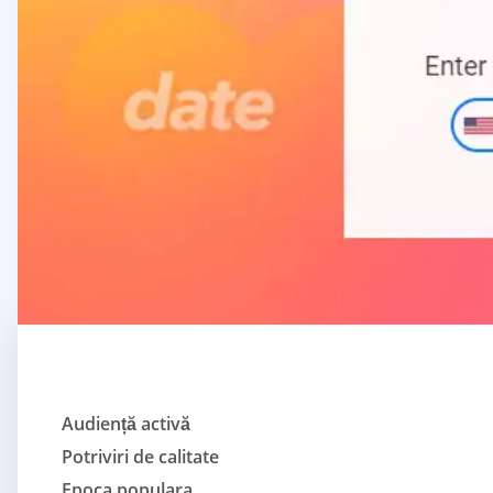
Audiență activă
Potriviri de calitate
Epoca populara