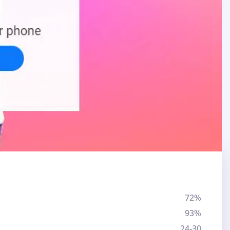
72%
93%
24-30