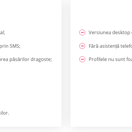
al;
Versiunea desktop e
 prin SMS;
Fără asistență telef
area păsărilor dragoste;
Profilele nu sunt fo
ilor.