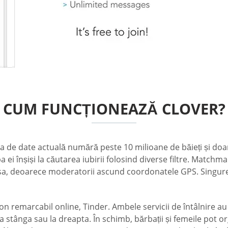
CUM FUNCȚIONEAZĂ CLOVER?
aza de date actuală numără peste 10 milioane de băieți și doam
pa ei înșiși la căutarea iubirii folosind diverse filtre. Matc
dresa, deoarece moderatorii ascund coordonatele GPS. Singure
n remarcabil online, Tinder. Ambele servicii de întâlnire a
la stânga sau la dreapta. În schimb, bărbații și femeile pot or