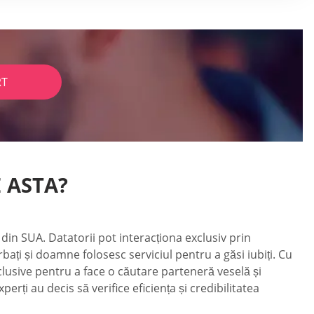
RT
E ASTA?
r din SUA. Datatorii pot interacționa exclusiv prin
ți și doamne folosesc serviciul pentru a găsi iubiți. Cu
clusive pentru a face o căutare parteneră veselă și
perți au decis să verifice eficiența și credibilitatea