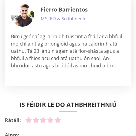
Fierro Barrientos
MS, RD & Scríbhneoir
Bím i gcónaí ag iarraidh tuiscint a fháil ar a bhfuil
mo chliaint ag brionglóid agus na caidrimh atá
uathu. Tá 23 lánúin agam atá fíor-shásta agus a
bhfuil a fhios acu cad atá uathu ón saol. An-
bhródúil astu agus bródúil as mo chuid oibre!
IS FÉIDIR LE DO ATHBHREITHNIÚ
Rátáil:
Ainm: