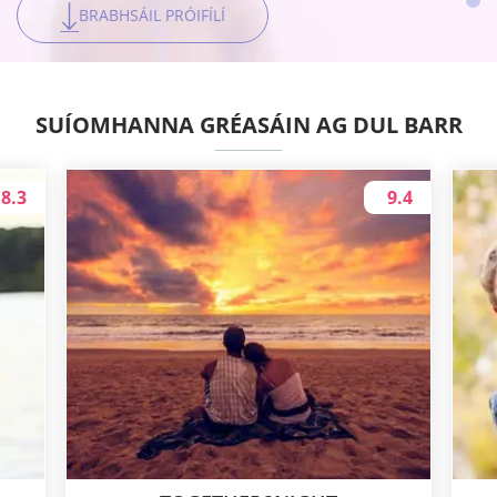
BRABHSÁIL PRÓIFÍLÍ
BRABHSÁIL PRÓIFÍLÍ
BRABHSÁIL PRÓIFÍLÍ
SUÍOMHANNA GRÉASÁIN AG DUL BARR
8.3
9.4