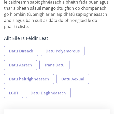
le caidreamh sapioghnéasach a bheith fada buan agus
thar a bheith sásúil mar go dtuigfidh do chompánach
go hiomlán tú. Sínigh ar an aip dhátú sapioghnéasach
anois agus bain sult as dáta do bhrionglóid le do
pháirtí cliste.
Ailt Eile Is Féidir Leat
Datu Díreach
Datu Polyamorous
Datu Aerach
Trans Datu
Dátú heitrighnéasach
Datu Aexual
LGBT
Datu Déghnéasach