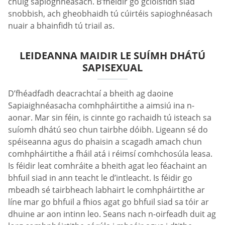
chuig sapioghnéasach. B’fhéidir go gcloisfidh siad
snobbish, ach gheobhaidh tú cúirtéis sapioghnéasach
nuair a bhainfidh tú triail as.
LEIDEANNA MAIDIR LE SUÍMH DHÁTÚ
SAPISEXUAL
D’fhéadfadh deacrachtaí a bheith ag daoine
Sapiaighnéasacha comhpháirtithe a aimsiú ina n-
aonar. Mar sin féin, is cinnte go rachaidh tú isteach sa
suíomh dhátú seo chun tairbhe dóibh. Ligeann sé do
spéiseanna agus do phaisin a scagadh amach chun
comhpháirtithe a fháil atá i réimsí comhchosúla leasa.
Is féidir leat comhráite a bheith agat leo féachaint an
bhfuil siad in ann teacht le d’intleacht. Is féidir go
mbeadh sé tairbheach labhairt le comhpháirtithe ar
líne mar go bhfuil a fhios agat go bhfuil siad sa tóir ar
dhuine ar aon intinn leo. Seans nach n-oirfeadh duit ag