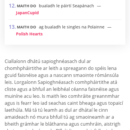
bualadh le páirtí Seapánach
MAITH DO
JapanCupid
ag bualadh le singles na Polainne
MAITH DO
Polish Hearts
Ciallaíonn dhátú sapioghnéasach dul ar
chomhpháirtithe ar leith a spreagann do spéis lena
gcuid faisnéise agus a nascann smaointe rómánsúla
leis. Lorgaíonn Sapioghnéasach comhpháirtithe atá
cliste agus a bhfuil an leibhéal céanna faisnéise agus
muiníne acu leo. Is maith leo comhráite greannmhar
agus is fearr leo iad seachas caint bheaga agus topaicí
laethúla. Má tá tú leamh as dul ar dhátaí le cinn
amaideach nó mura bhfuil tú ag smaoineamh ar a
bheith grámhar le bláthanna agus cumhráin, aistrigh