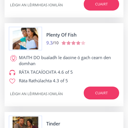
CUAIRT
LÉIGH AN LÉIRMHEAS IOMLÁN
Plenty Of Fish
9.3
/10
MAITH DO
bualadh le daoine ó gach cearn den
domhan
RÁTA TACAÍOCHTA
4.6 of 5
Ráta Rathúlachta
4.3 of 5
CUAIRT
LÉIGH AN LÉIRMHEAS IOMLÁN
Tinder