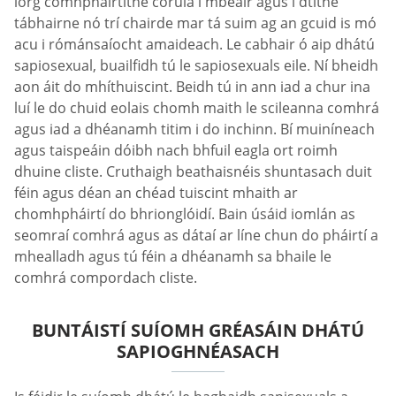
lorg comhpháirtithe córúla i mbeáir agus i dtithe
tábhairne nó trí chairde mar tá suim ag an gcuid is mó
acu i rómánsaíocht amaideach. Le cabhair ó aip dhátú
sapiosexual, buailfidh tú le sapiosexuals eile. Ní bheidh
aon áit do mhíthuiscint. Beidh tú in ann iad a chur ina
luí le do chuid eolais chomh maith le scileanna comhrá
agus iad a dhéanamh titim i do inchinn. Bí muiníneach
agus taispeáin dóibh nach bhfuil eagla ort roimh
dhuine cliste. Cruthaigh beathaisnéis shuntasach duit
féin agus déan an chéad tuiscint mhaith ar
chomhpháirtí do bhrionglóidí. Bain úsáid iomlán as
seomraí comhrá agus as dátaí ar líne chun do pháirtí a
mhealladh agus tú féin a dhéanamh sa bhaile le
comhrá compordach cliste.
BUNTÁISTÍ SUÍOMH GRÉASÁIN DHÁTÚ
SAPIOGHNÉASACH