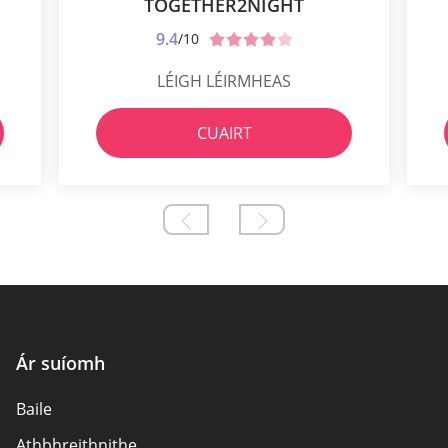
TOGETHER2NIGHT
9.4
/10
LÉIGH LÉIRMHEAS
CUAIRT
Ár suíomh
Baile
Athbhreithnithe