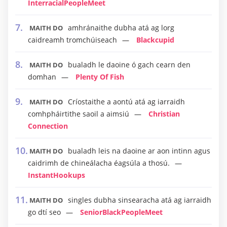
InterracialPeopleMeet
amhránaithe dubha atá ag lorg
MAITH DO
caidreamh tromchúiseach
Blackcupid
bualadh le daoine ó gach cearn den
MAITH DO
domhan
Plenty Of Fish
Críostaithe a aontú atá ag iarraidh
MAITH DO
comhpháirtithe saoil a aimsiú
Christian
Connection
bualadh leis na daoine ar aon intinn agus
MAITH DO
caidrimh de chineálacha éagsúla a thosú.
InstantHookups
singles dubha sinsearacha atá ag iarraidh
MAITH DO
go dtí seo
SeniorBlackPeopleMeet