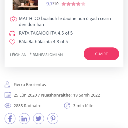
9.7
/10
MAITH DO
bualadh le daoine nua ó gach cearn
den domhan
RÁTA TACAÍOCHTA
4.5 of 5
Ráta Rathúlachta
4.3 of 5
CUAIRT
LÉIGH AN LÉIRMHEAS IOMLÁN
Fierro Barrientos
25 Lún 2020
Nuashonraithe:
19 Samh 2022
2885 Radhairc
3 min léite