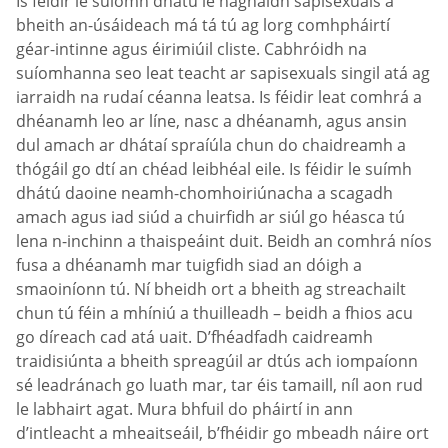
Is féidir le suíomh dhátú le haghaidh sapisexuals a
bheith an-úsáideach má tá tú ag lorg comhpháirtí
géar-intinne agus éirimiúil cliste. Cabhróidh na
suíomhanna seo leat teacht ar sapisexuals singil atá ag
iarraidh na rudaí céanna leatsa. Is féidir leat comhrá a
dhéanamh leo ar líne, nasc a dhéanamh, agus ansin
dul amach ar dhátaí spraíúla chun do chaidreamh a
thógáil go dtí an chéad leibhéal eile. Is féidir le suímh
dhátú daoine neamh-chomhoiriúnacha a scagadh
amach agus iad siúd a chuirfidh ar siúl go héasca tú
lena n-inchinn a thaispeáint duit. Beidh an comhrá níos
fusa a dhéanamh mar tuigfidh siad an dóigh a
smaoiníonn tú. Ní bheidh ort a bheith ag streachailt
chun tú féin a mhíniú a thuilleadh – beidh a fhios acu
go díreach cad atá uait. D’fhéadfadh caidreamh
traidisiúnta a bheith spreagúil ar dtús ach iompaíonn
sé leadránach go luath mar, tar éis tamaill, níl aon rud
le labhairt agat. Mura bhfuil do pháirtí in ann
d’intleacht a mheaitseáil, b’fhéidir go mbeadh náire ort