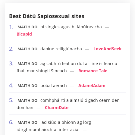
Best Dátú Sapiosexual sites
bi singles agus bi lánúineacha
MAITH DO
Bicupid
daoine reiligiúnacha
LoveAndSeek
MAITH DO
ag cabhrú leat an dul ar líne is fearr a
MAITH DO
fháil mar shingil Síneach
Romance Tale
pobal aerach
Adam4Adam
MAITH DO
comhpháirtí a aimsiú ó gach cearn den
MAITH DO
domhan
CharmDate
iad siúd a bhíonn ag lorg
MAITH DO
idirghníomhaíochtaí interracial