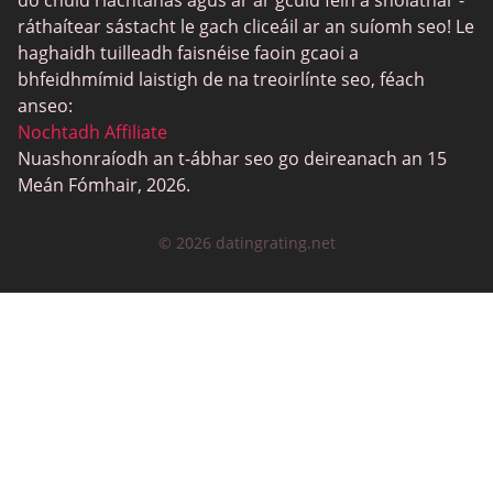
CatholicMatch
do chuid riachtanas agus ar ár gcuid féin a sholáthar -
ráthaítear sástacht le gach cliceáil ar an suíomh seo! Le
haghaidh tuilleadh faisnéise faoin gcaoi a
bhfeidhmímid laistigh de na treoirlínte seo, féach
anseo:
Nochtadh Affiliate
Nuashonraíodh an t-ábhar seo go deireanach an 15
Meán Fómhair, 2026.
© 2026 datingrating.net