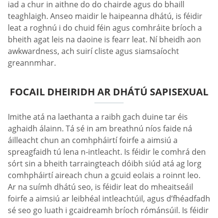
iad a chur in aithne do do chairde agus do bhaill
teaghlaigh. Anseo maidir le haipeanna dhátú, is féidir
leat a roghnú i do chuid féin agus comhráite bríoch a
bheith agat leis na daoine is fearr leat. Ní bheidh aon
awkwardness, ach suirí cliste agus siamsaíocht
greannmhar.
FOCAIL DHEIRIDH AR DHÁTÚ SAPISEXUAL
Imithe atá na laethanta a raibh gach duine tar éis
aghaidh álainn. Tá sé in am breathnú níos faide ná
áilleacht chun an comhpháirtí foirfe a aimsiú a
spreagfaidh tú lena n-intleacht. Is féidir le comhrá den
sórt sin a bheith tarraingteach dóibh siúd atá ag lorg
comhpháirtí aireach chun a gcuid eolais a roinnt leo.
Ar na suímh dhátú seo, is féidir leat do mheaitseáil
foirfe a aimsiú ar leibhéal intleachtúil, agus d’fhéadfadh
sé seo go luath i gcaidreamh bríoch rómánsúil. Is féidir