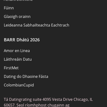
Fúinn
Glaoigh orainn
Leideanna Sabhailteachta Eachtrach
Údair
BARR Dhátú 2026
Beartas Príobháideachais
Amor en Linea
Freagracht
Láithreáin Datu
Nochtadh Affiliate
FirstMet
Léarscáil an láithreáin
Dating do Dhaoine Fásta
ColombianCupid
Dátú BBW
Tá Datingrating suite 4095 Vesta Drive Chicago, IL
MeetMindful
60657. Seol ríomhphost chugainn ag