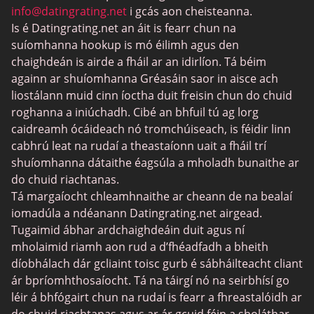
Dátú BDSM
info@datingrating.net
i gcás aon cheisteanna.
Is é Datingrating.net an áit is fearr chun na
BBPeopleMeet
suíomhanna hookup is mó éilimh agus den
Suíomhanna Daidí Siúcra
chaighdeán is airde a fháil ar an idirlíon. Tá béim
againn ar shuíomhanna Gréasáin saor in aisce ach
JPeopleMeet
liostálann muid cinn íoctha duit freisin chun do chuid
Trans Datu
roghanna a iniúchadh. Cibé an bhfuil tú ag lorg
caidreamh ócáideach nó tromchúiseach, is féidir linn
Láithreáin Datu Sinsearacha
cabhrú leat na rudaí a theastaíonn uait a fháil trí
MyLOL
shuíomhanna dátaithe éagsúla a mholadh bunaithe ar
do chuid riachtanas.
Datu Aerach
Tá margaíocht chleamhnaithe ar cheann de na bealaí
Datu Leispiach
iomadúla a ndéanann Datingrating.net airgead.
Tugaimid ábhar ardchaighdeáin duit agus ní
Láithreáin um Dhátú Dubh
mholaimid riamh aon rud a d’fhéadfadh a bheith
SugarDaddyMeet
díobhálach dár gcliaint toisc gurb é sábháilteacht cliant
ár bpríomhthosaíocht. Tá na táirgí nó na seirbhísí go
LatinAmericanCupid
léir á bhfógairt chun na rudaí is fearr a fhreastalóidh ar