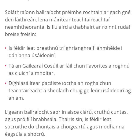
Soláthraíonn ballraíocht préimhe rochtain ar gach gné
den láithreán, lena n-áirítear teachtaireachtaí
neamhtheoranta. Is fiú aird a thabhairt ar roinnt rudaí
breise freisin:
Is féidir leat breathnú trí ghrianghraif lánmhéide i
dánlanna úsáideoirí.
Tá an Gailearaí Cosúil ar fáil chun Favorites a roghnú
as cluichí a mholtar.
Díghlasáiltear pacáiste íoctha an rogha chun
teachtaireacht a sheoladh chuig go leor úsáideoirí ag
an am.
Ligeann ballraíocht saor in aisce clárú, cruthú cuntas,
agus próifílí brabhsála. Thairis sin, is féidir leat
socruithe do chuntais a choigeartú agus modhanna
éagsúla a shocrú.