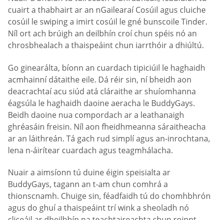
cuairt a thabhairt ar an nGailearaí Cosúil agus cluiche
cosúil le swiping a imirt cosúil le gné bunscoile Tinder.
Níl ort ach brúigh an deilbhín croí chun spéis nó an
chrosbhealach a thaispeáint chun iarrthóir a dhiúltú.
Go ginearálta, bíonn an cuardach tipiciúil le haghaidh
acmhainní dátaithe eile. Dá réir sin, ní bheidh aon
deacrachtaí acu siúd atá cláraithe ar shuíomhanna
éagsúla le haghaidh daoine aeracha le BuddyGays.
Beidh daoine nua compordach ar a leathanaigh
ghréasáin freisin. Níl aon fheidhmeanna sáraitheacha
ar an láithreán. Tá gach rud simplí agus an-inrochtana,
lena n-áirítear cuardach agus teagmhálacha.
Nuair a aimsíonn tú duine éigin speisialta ar
BuddyGays, tagann an t-am chun comhrá a
thionscnamh. Chuige sin, féadfaidh tú do chomhbhrón
agus do ghuí a thaispeáint trí wink a sheoladh nó
cliceáil ar dheilbhín na teachtaireachta chun roinnt