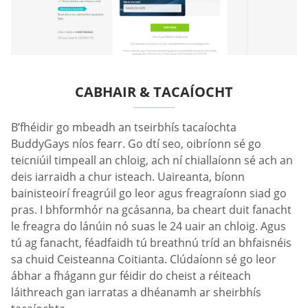
CABHAIR & TACAÍOCHT
B’fhéidir go mbeadh an tseirbhís tacaíochta
BuddyGays níos fearr. Go dtí seo, oibríonn sé go
teicniúil timpeall an chloig, ach ní chiallaíonn sé ach an
deis iarraidh a chur isteach. Uaireanta, bíonn
bainisteoirí freagrúil go leor agus freagraíonn siad go
pras. I bhformhór na gcásanna, ba cheart duit fanacht
le freagra do lánúin nó suas le 24 uair an chloig. Agus
tú ag fanacht, féadfaidh tú breathnú tríd an bhfaisnéis
sa chuid Ceisteanna Coitianta. Clúdaíonn sé go leor
ábhar a fhágann gur féidir do cheist a réiteach
láithreach gan iarratas a dhéanamh ar sheirbhís