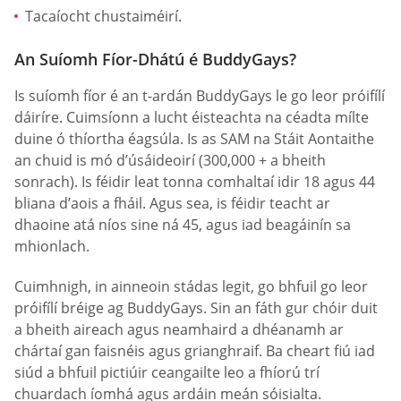
Tacaíocht chustaiméirí.
An Suíomh Fíor-Dhátú é BuddyGays?
Is suíomh fíor é an t-ardán BuddyGays le go leor próifílí
dáiríre. Cuimsíonn a lucht éisteachta na céadta mílte
duine ó thíortha éagsúla. Is as SAM na Stáit Aontaithe
an chuid is mó d’úsáideoirí (300,000 + a bheith
sonrach). Is féidir leat tonna comhaltaí idir 18 agus 44
bliana d’aois a fháil. Agus sea, is féidir teacht ar
dhaoine atá níos sine ná 45, agus iad beagáinín sa
mhionlach.
Cuimhnigh, in ainneoin stádas legit, go bhfuil go leor
próifílí bréige ag BuddyGays. Sin an fáth gur chóir duit
a bheith aireach agus neamhaird a dhéanamh ar
chártaí gan faisnéis agus grianghraif. Ba cheart fiú iad
siúd a bhfuil pictiúir ceangailte leo a fhíorú trí
chuardach íomhá agus ardáin meán sóisialta.