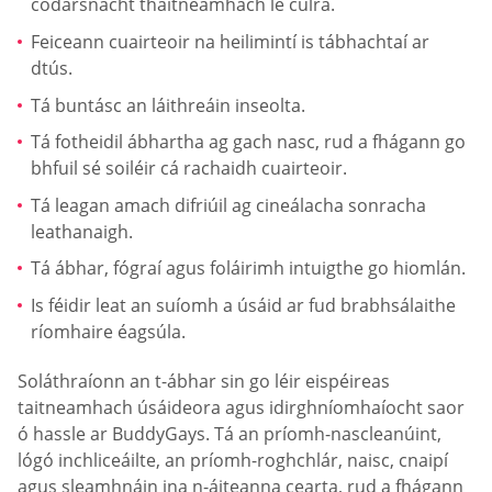
codarsnacht thaitneamhach le cúlra.
Feiceann cuairteoir na heilimintí is tábhachtaí ar
dtús.
Tá buntásc an láithreáin inseolta.
Tá fotheidil ábhartha ag gach nasc, rud a fhágann go
bhfuil sé soiléir cá rachaidh cuairteoir.
Tá leagan amach difriúil ag cineálacha sonracha
leathanaigh.
Tá ábhar, fógraí agus foláirimh intuigthe go hiomlán.
Is féidir leat an suíomh a úsáid ar fud brabhsálaithe
ríomhaire éagsúla.
Soláthraíonn an t-ábhar sin go léir eispéireas
taitneamhach úsáideora agus idirghníomhaíocht saor
ó hassle ar BuddyGays. Tá an príomh-nascleanúint,
lógó inchliceáilte, an príomh-roghchlár, naisc, cnaipí
agus sleamhnáin ina n-áiteanna cearta, rud a fhágann