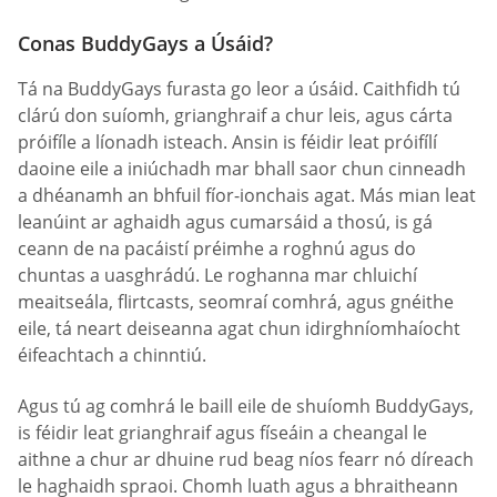
Conas BuddyGays a Úsáid?
Tá na BuddyGays furasta go leor a úsáid. Caithfidh tú
clárú don suíomh, grianghraif a chur leis, agus cárta
próifíle a líonadh isteach. Ansin is féidir leat próifílí
daoine eile a iniúchadh mar bhall saor chun cinneadh
a dhéanamh an bhfuil fíor-ionchais agat. Más mian leat
leanúint ar aghaidh agus cumarsáid a thosú, is gá
ceann de na pacáistí préimhe a roghnú agus do
chuntas a uasghrádú. Le roghanna mar chluichí
meaitseála, flirtcasts, seomraí comhrá, agus gnéithe
eile, tá neart deiseanna agat chun idirghníomhaíocht
éifeachtach a chinntiú.
Agus tú ag comhrá le baill eile de shuíomh BuddyGays,
is féidir leat grianghraif agus físeáin a cheangal le
aithne a chur ar dhuine rud beag níos fearr nó díreach
le haghaidh spraoi. Chomh luath agus a bhraitheann