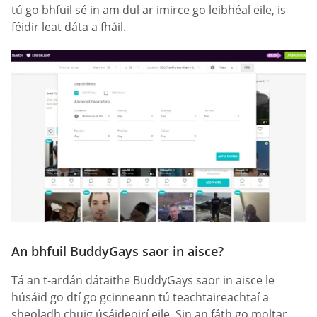
tú go bhfuil sé in am dul ar imirce go leibhéal eile, is
féidir leat dáta a fháil.
An bhfuil BuddyGays saor in aisce?
Tá an t-ardán dátaithe BuddyGays saor in aisce le
húsáid go dtí go gcinneann tú teachtaireachtaí a
sheoladh chuig úsáideoirí eile. Sin an fáth go moltar