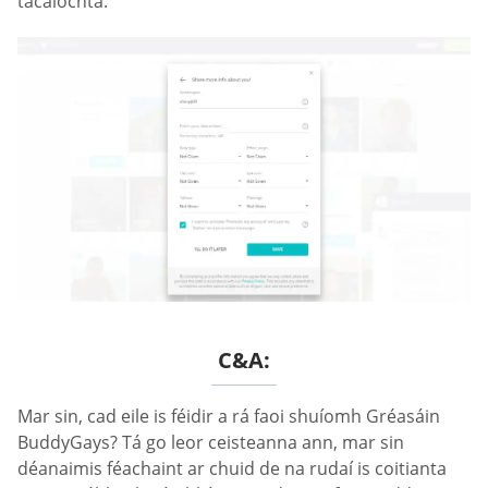
tacaíochta.
C&A:
Mar sin, cad eile is féidir a rá faoi shuíomh Gréasáin
BuddyGays? Tá go leor ceisteanna ann, mar sin
déanaimis féachaint ar chuid de na rudaí is coitianta