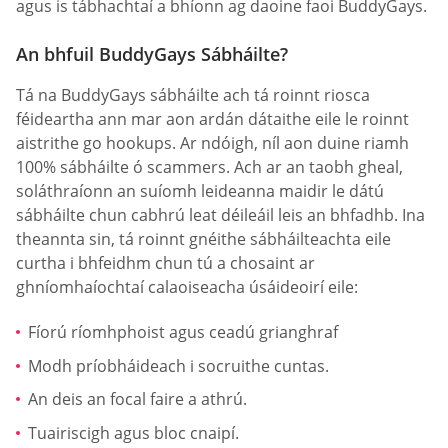
agus is tábhachtaí a bhíonn ag daoine faoi BuddyGays.
An bhfuil BuddyGays Sábháilte?
Tá na BuddyGays sábháilte ach tá roinnt riosca
féideartha ann mar aon ardán dátaithe eile le roinnt
aistrithe go hookups. Ar ndóigh, níl aon duine riamh
100% sábháilte ó scammers. Ach ar an taobh gheal,
soláthraíonn an suíomh leideanna maidir le dátú
sábháilte chun cabhrú leat déileáil leis an bhfadhb. Ina
theannta sin, tá roinnt gnéithe sábháilteachta eile
curtha i bhfeidhm chun tú a chosaint ar
ghníomhaíochtaí calaoiseacha úsáideoirí eile:
Fíorú ríomhphoist agus ceadú grianghraf
Modh príobháideach i socruithe cuntas.
An deis an focal faire a athrú.
Tuairiscigh agus bloc cnaipí.