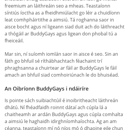
freemium an láithreáin seo a mheas. Teastaíonn
síntiús íoctha as a fheidhmiúlacht go léir a chuidíonn
leat comhpháirtithe a aimsiú. Tá roghanna saor in
aisce bocht agus ní ligeann siad duit ach do láithreacht
a thógáil ar BuddyGays agus ligean don phobal tú a
fheiceáil.
Mar sin, ní suíomh iomlán saor in aisce é seo. Sin an
fáth go bhfuil sé ríthábhachtach féachaint trí
phraghsanna a chuirtear ar fáil ar BuddyGays le fáil
amach an bhfuil siad comhoiriúnach le do bhuiséad.
An Oibríonn BuddyGays i ndáiríre
Is pointe sách suibiachtúil é inoibritheacht láithreán
dhátú. Ní fhéadfaidh roinnt dátaí ach cúpla lá a
chaitheamh ar ardán BuddyGays agus cúpla comhalta
a aimsiú le haghaidh idirghníomhaíochta. Ag an am
céanna, teastaíonn mí nó níos mó ó dhaoine eile chun