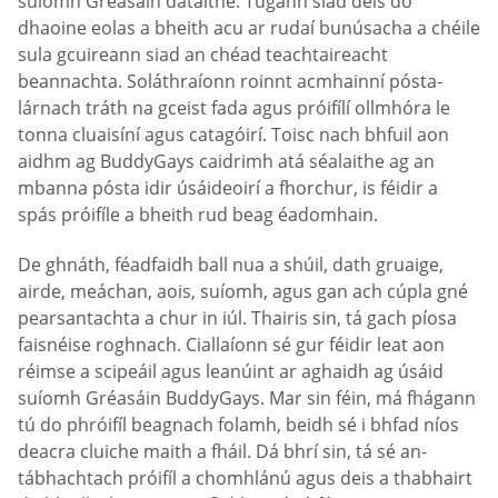
suíomh Gréasáin dátaithe. Tugann siad deis do
dhaoine eolas a bheith acu ar rudaí bunúsacha a chéile
sula gcuireann siad an chéad teachtaireacht
beannachta. Soláthraíonn roinnt acmhainní pósta-
lárnach tráth na gceist fada agus próifílí ollmhóra le
tonna cluaisíní agus catagóirí. Toisc nach bhfuil aon
aidhm ag BuddyGays caidrimh atá séalaithe ag an
mbanna pósta idir úsáideoirí a fhorchur, is féidir a
spás próifíle a bheith rud beag éadomhain.
De ghnáth, féadfaidh ball nua a shúil, dath gruaige,
airde, meáchan, aois, suíomh, agus gan ach cúpla gné
pearsantachta a chur in iúl. Thairis sin, tá gach píosa
faisnéise roghnach. Ciallaíonn sé gur féidir leat aon
réimse a scipeáil agus leanúint ar aghaidh ag úsáid
suíomh Gréasáin BuddyGays. Mar sin féin, má fhágann
tú do phróifíl beagnach folamh, beidh sé i bhfad níos
deacra cluiche maith a fháil. Dá bhrí sin, tá sé an-
tábhachtach próifíl a chomhlánú agus deis a thabhairt