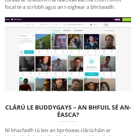
focal te a scríobh agus an t-oighear a bhriseadh.
CLÁRÚ LE BUDDYGAYS – AN BHFUIL SÉ AN-
ÉASCA?
Ní bhacfaidh tú leis an bpróiseas clárúcháin ar