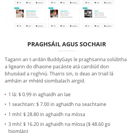
PRAGHSÁIL AGUS SOCHAIR
Tagann an t-ardán BuddyGays le praghsanna solúbtha
a ligeann do dhaoine pacáiste atá cairdiúil don
bhuiséad a roghnú. Thairis sin, is deas an triail lá
amháin ar mhéid siombalach airgid.
1 lá: $ 0.99 in aghaidh an lae
1 seachtain: $ 7.00 in aghaidh na seachtaine
1 mhí: $ 28.80 in aghaidh na míosa
3 mhí: $ 16.20 in aghaidh na míosa ($ 48.60 go
hiomlán)