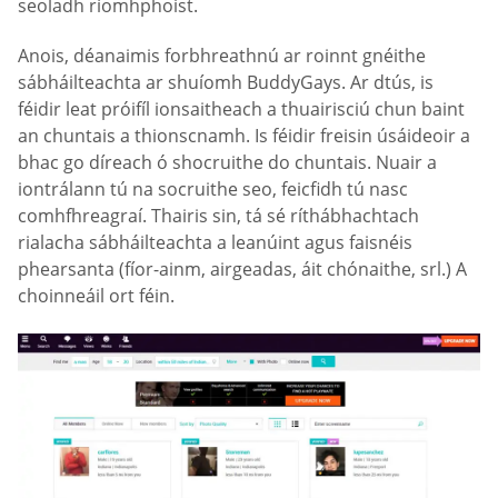
seoladh ríomhphoist.
Anois, déanaimis forbhreathnú ar roinnt gnéithe
sábháilteachta ar shuíomh BuddyGays. Ar dtús, is
féidir leat próifíl ionsaitheach a thuairisciú chun baint
an chuntais a thionscnamh. Is féidir freisin úsáideoir a
bhac go díreach ó shocruithe do chuntais. Nuair a
iontrálann tú na socruithe seo, feicfidh tú nasc
comhfhreagraí. Thairis sin, tá sé ríthábhachtach
rialacha sábháilteachta a leanúint agus faisnéis
phearsanta (fíor-ainm, airgeadas, áit chónaithe, srl.) A
choinneáil ort féin.