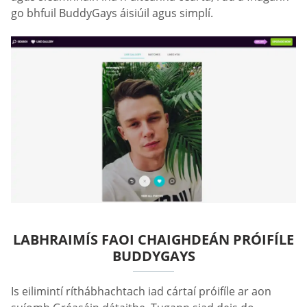
go bhfuil BuddyGays áisiúil agus simplí.
LABHRAIMÍS FAOI CHAIGHDEÁN PRÓIFÍLE
BUDDYGAYS
Is eilimintí ríthábhachtach iad cártaí próifíle ar aon