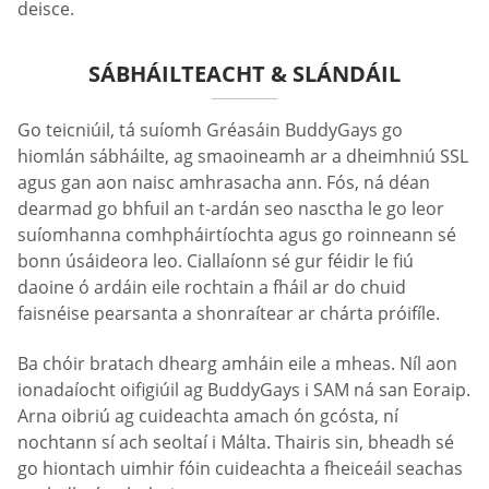
deisce.
SÁBHÁILTEACHT & SLÁNDÁIL
Go teicniúil, tá suíomh Gréasáin BuddyGays go
hiomlán sábháilte, ag smaoineamh ar a dheimhniú SSL
agus gan aon naisc amhrasacha ann. Fós, ná déan
dearmad go bhfuil an t-ardán seo nasctha le go leor
suíomhanna comhpháirtíochta agus go roinneann sé
bonn úsáideora leo. Ciallaíonn sé gur féidir le fiú
daoine ó ardáin eile rochtain a fháil ar do chuid
faisnéise pearsanta a shonraítear ar chárta próifíle.
Ba chóir bratach dhearg amháin eile a mheas. Níl aon
ionadaíocht oifigiúil ag BuddyGays i SAM ná san Eoraip.
Arna oibriú ag cuideachta amach ón gcósta, ní
nochtann sí ach seoltaí i Málta. Thairis sin, bheadh sé
go hiontach uimhir fóin cuideachta a fheiceáil seachas