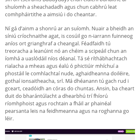
shuíomh a sheachadadh agus chun cabhrú leat
comhpháirtithe a aimsiú i do cheantar.
Ní gá d’ainm a shonrú ar an suíomh. Nuair a bheidh an
síniú críochnaithe agat, is cosúil go n-iarrann fuinneog
aníos ort grianghraf a cheangal. Féadfaidh tú
treoracha a leanúint nó an chéim a scipeáil chun an
íomhá a uaslódáil níos déanaí. Tá sé ríthábhachtach
rialacha a mheas agus éalú ó phictiúir mhíchuí a
phostáil le comhlachtaí nude, aghaidheanna doiléire,
gothaí ionsaitheacha, srl. Má dhéanann tú gach rud i
gceart, ceadóidh an córas do chuntas. Ansin, ba cheart
duit do bharántúlacht a dhearbhú trí fhíorú
ríomhphoist agus rochtain a fháil ar phainéal
pearsanta leis na feidhmeanna agus na roghanna go
léir.