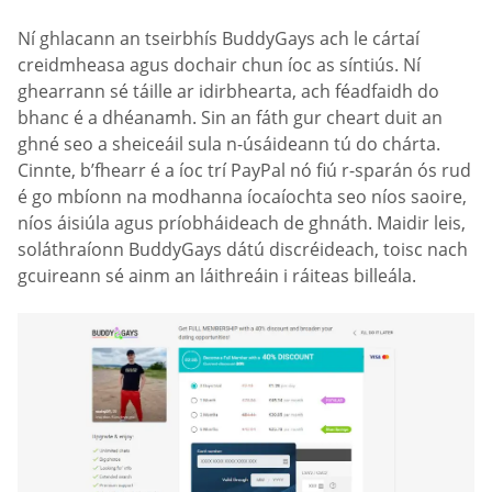
Ní ghlacann an tseirbhís BuddyGays ach le cártaí
creidmheasa agus dochair chun íoc as síntiús. Ní
ghearrann sé táille ar idirbhearta, ach féadfaidh do
bhanc é a dhéanamh. Sin an fáth gur cheart duit an
ghné seo a sheiceáil sula n-úsáideann tú do chárta.
Cinnte, b’fhearr é a íoc trí PayPal nó fiú r-sparán ós rud
é go mbíonn na modhanna íocaíochta seo níos saoire,
níos áisiúla agus príobháideach de ghnáth. Maidir leis,
soláthraíonn BuddyGays dátú discréideach, toisc nach
gcuireann sé ainm an láithreáin i ráiteas billeála.