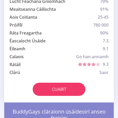
Lucht Féachana Gníomhach
79%
Meaitseanna Cáilíochta
91%
Aois Coitianta
25-45
Próifílí
780 000
Ráta Freagartha
90%
Éascaíocht Úsáide
7.3
Éileamh
9.1
Calaois
Go han-annamh
9.3
Rátáil
Clárú
Saor
CUAIRT
BuddyGays cláraíonn úsáideoirí anseo
freisin: