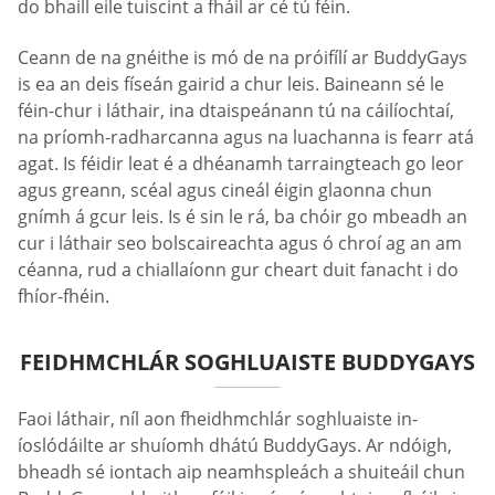
do bhaill eile tuiscint a fháil ar cé tú féin.
Ceann de na gnéithe is mó de na próifílí ar BuddyGays
is ea an deis físeán gairid a chur leis. Baineann sé le
féin-chur i láthair, ina dtaispeánann tú na cáilíochtaí,
na príomh-radharcanna agus na luachanna is fearr atá
agat. Is féidir leat é a dhéanamh tarraingteach go leor
agus greann, scéal agus cineál éigin glaonna chun
gnímh á gcur leis. Is é sin le rá, ba chóir go mbeadh an
cur i láthair seo bolscaireachta agus ó chroí ag an am
céanna, rud a chiallaíonn gur cheart duit fanacht i do
fhíor-fhéin.
FEIDHMCHLÁR SOGHLUAISTE BUDDYGAYS
Faoi láthair, níl aon fheidhmchlár soghluaiste in-
íoslódáilte ar shuíomh dhátú BuddyGays. Ar ndóigh,
bheadh sé iontach aip neamhspleách a shuiteáil chun