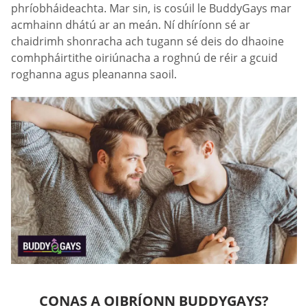
phríobháideachta. Mar sin, is cosúil le BuddyGays mar
acmhainn dhátú ar an meán. Ní dhíríonn sé ar
chaidrimh shonracha ach tugann sé deis do dhaoine
comhpháirtithe oiriúnacha a roghnú de réir a gcuid
roghanna agus pleananna saoil.
CONAS A OIBRÍONN BUDDYGAYS?