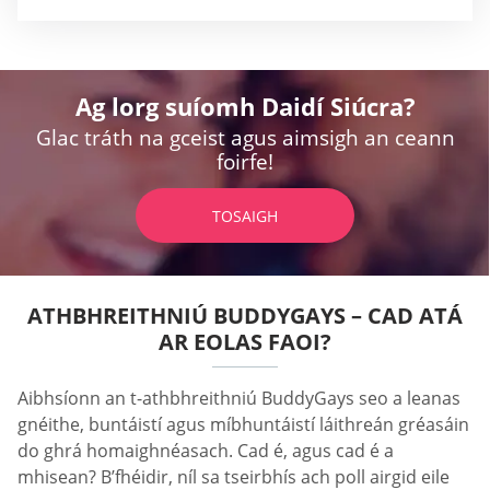
Ag lorg suíomh Daidí Siúcra?
Glac tráth na gceist agus aimsigh an ceann
foirfe!
TOSAIGH
ATHBHREITHNIÚ BUDDYGAYS – CAD ATÁ
AR EOLAS FAOI?
Aibhsíonn an t-athbhreithniú BuddyGays seo a leanas
gnéithe, buntáistí agus míbhuntáistí láithreán gréasáin
do ghrá homaighnéasach. Cad é, agus cad é a
mhisean? B’fhéidir, níl sa tseirbhís ach poll airgid eile