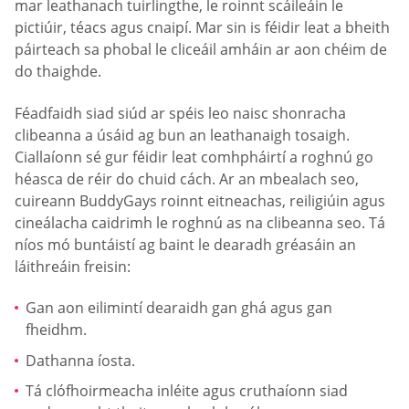
mar leathanach tuirlingthe, le roinnt scáileáin le
pictiúir, téacs agus cnaipí. Mar sin is féidir leat a bheith
páirteach sa phobal le cliceáil amháin ar aon chéim de
do thaighde.
Féadfaidh siad siúd ar spéis leo naisc shonracha
clibeanna a úsáid ag bun an leathanaigh tosaigh.
Ciallaíonn sé gur féidir leat comhpháirtí a roghnú go
héasca de réir do chuid cách. Ar an mbealach seo,
cuireann BuddyGays roinnt eitneachas, reiligiúin agus
cineálacha caidrimh le roghnú as na clibeanna seo. Tá
níos mó buntáistí ag baint le dearadh gréasáin an
láithreáin freisin:
Gan aon eilimintí dearaidh gan ghá agus gan
fheidhm.
Dathanna íosta.
Tá clófhoirmeacha inléite agus cruthaíonn siad