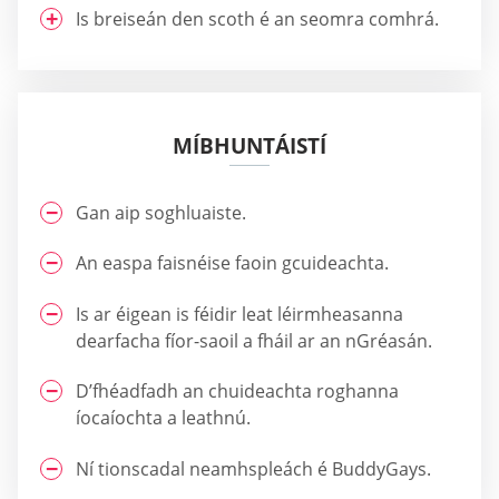
Is breiseán den scoth é an seomra comhrá.
MÍBHUNTÁISTÍ
Gan aip soghluaiste.
An easpa faisnéise faoin gcuideachta.
Is ar éigean is féidir leat léirmheasanna
dearfacha fíor-saoil a fháil ar an nGréasán.
D’fhéadfadh an chuideachta roghanna
íocaíochta a leathnú.
Ní tionscadal neamhspleách é BuddyGays.