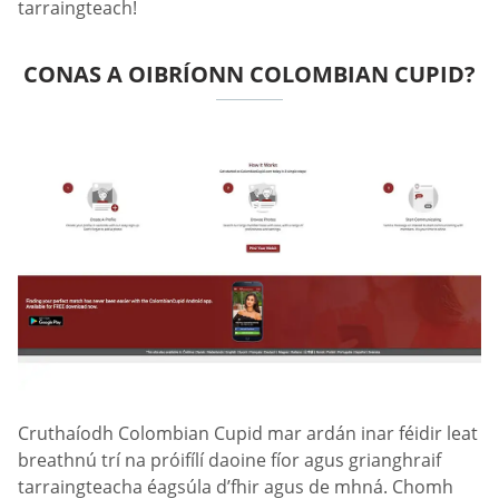
tarraingteach!
CONAS A OIBRÍONN СOLOMBIAN СUPID?
Cruthaíodh Сolombian Сupid mar ardán inar féidir leat
breathnú trí na próifílí daoine fíor agus grianghraif
tarraingteacha éagsúla d’fhir agus de mhná. Chomh