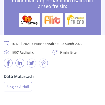
Colombian Cupid cláraíonn úsáideoirí
anseo freisin:
16 Noll 2021
Nuashonraithe:
23 Samh 2022
1907 Radhairc
9 min léite
Dátú Malartach
Singles Áitiúil