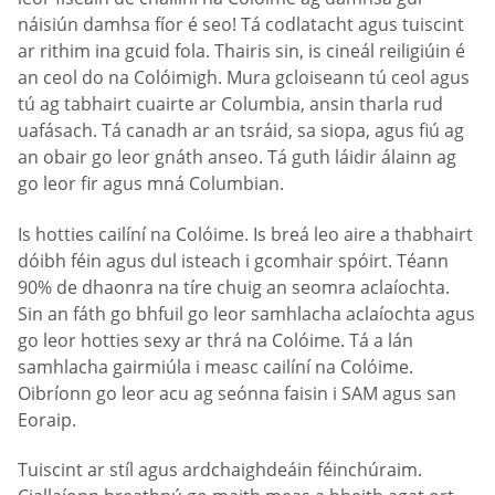
náisiún damhsa fíor é seo! Tá codlatacht agus tuiscint
ar rithim ina gcuid fola. Thairis sin, is cineál reiligiúin é
an ceol do na Colóimigh. Mura gcloiseann tú ceol agus
tú ag tabhairt cuairte ar Columbia, ansin tharla rud
uafásach. Tá canadh ar an tsráid, sa siopa, agus fiú ag
an obair go leor gnáth anseo. Tá guth láidir álainn ag
go leor fir agus mná Columbian.
Is hotties cailíní na Colóime. Is breá leo aire a thabhairt
dóibh féin agus dul isteach i gcomhair spóirt. Téann
90% de dhaonra na tíre chuig an seomra aclaíochta.
Sin an fáth go bhfuil go leor samhlacha aclaíochta agus
go leor hotties sexy ar thrá na Colóime. Tá a lán
samhlacha gairmiúla i measc cailíní na Colóime.
Oibríonn go leor acu ag seónna faisin i SAM agus san
Eoraip.
Tuiscint ar stíl agus ardchaighdeáin féinchúraim.