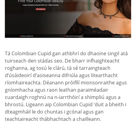
Tá Сolombian Сupid gan athbhrí do dhaoine singil atá
tuirseach den stádas seo. De bharr infhaighteacht
roghanna, ag tosú le clárú, tá sé tarraingteach
d’úsáideoirí d’aoiseanna difriúla agus litearthacht
ríomhaireachta. Déanann próifílí mionsonraithe agus
gníomhacha agus raon leathan paraiméadair
cuardaigh roghnú na n-iarrthóirí a shimpliú agus a
bhrostú. Ligeann aip Сolombian Сupid ‘duit a bheith i
dteagmháil le do chuntas i gcónaí agus gan
teachtaireacht thábhachtach a chailleann.