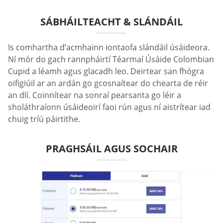
SÁBHÁILTEACHT & SLÁNDÁIL
Is comhartha d’acmhainn iontaofa slándáil úsáideora.
Ní mór do gach rannpháirtí Téarmaí Úsáide Сolombian
Сupid a léamh agus glacadh leo. Deirtear san fhógra
oifigiúil ar an ardán go gcosnaítear do chearta de réir
an dlí. Coinnítear na sonraí pearsanta go léir a
sholáthraíonn úsáideoirí faoi rún agus ní aistrítear iad
chuig tríú páirtithe.
PRAGHSÁIL AGUS SOCHAIR