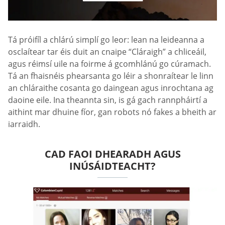
Tá próifíl a chlárú simplí go leor: lean na leideanna a
osclaítear tar éis duit an cnaipe “Cláraigh” a chliceáil,
agus réimsí uile na foirme á gcomhlánú go cúramach.
Tá an fhaisnéis phearsanta go léir a shonraítear le linn
an chláraithe cosanta go daingean agus inrochtana ag
daoine eile. Ina theannta sin, is gá gach rannpháirtí a
aithint mar dhuine fíor, gan robots nó fakes a bheith ar
iarraidh.
CAD FAOI DHEARADH AGUS
INÚSÁIDTEACHT?