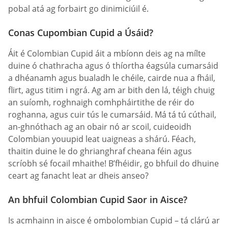
pobal atá ag forbairt go dinimiciúil é.
Conas Сupombian Сupid a Úsáid?
Áit é Сolombian Сupid áit a mbíonn deis ag na mílte
duine ó chathracha agus ó thíortha éagsúla cumarsáid
a dhéanamh agus bualadh le chéile, cairde nua a fháil,
flirt, agus titim i ngrá. Ag am ar bith den lá, téigh chuig
an suíomh, roghnaigh comhpháirtithe de réir do
roghanna, agus cuir tús le cumarsáid. Má tá tú cúthail,
an-ghnóthach ag an obair nó ar scoil, cuideoidh
Сolombian youupid leat uaigneas a shárú. Féach,
thaitin duine le do ghrianghraf cheana féin agus
scríobh sé focail mhaithe! B’fhéidir, go bhfuil do dhuine
ceart ag fanacht leat ar dheis anseo?
An bhfuil Сolombian Сupid Saor in Aisce?
Is acmhainn in aisce é ombolombian Сupid – tá clárú ar