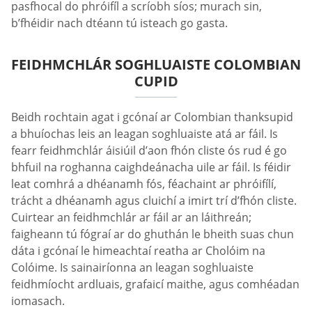
pasfhocal do phróifíl a scríobh síos; murach sin,
b’fhéidir nach dtéann tú isteach go gasta.
FEIDHMCHLÁR SOGHLUAISTE СOLOMBIAN
СUPID
Beidh rochtain agat i gcónaí ar Сolombian thanksupid
a bhuíochas leis an leagan soghluaiste atá ar fáil. Is
fearr feidhmchlár áisiúil d’aon fhón cliste ós rud é go
bhfuil na roghanna caighdeánacha uile ar fáil. Is féidir
leat comhrá a dhéanamh fós, féachaint ar phróifílí,
trácht a dhéanamh agus cluichí a imirt trí d’fhón cliste.
Cuirtear an feidhmchlár ar fáil ar an láithreán;
faigheann tú fógraí ar do ghuthán le bheith suas chun
dáta i gcónaí le himeachtaí reatha ar Cholóim na
Colóime. Is sainairíonna an leagan soghluaiste
feidhmíocht ardluais, grafaicí maithe, agus comhéadan
iomasach.