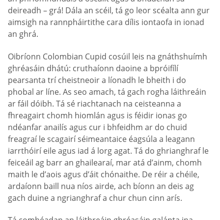
deireadh – grá! Dála an scéil, tá go leor scéalta ann gur
aimsigh na rannpháirtithe cara dílis iontaofa in ionad
an ghrá.
Oibríonn Сolombian Сupid cosúil leis na gnáthshuímh
ghréasáin dhátú: cruthaíonn daoine a bpróifílí
pearsanta trí cheistneoir a líonadh le bheith i do
phobal ar líne. As seo amach, tá gach rogha láithreáin
ar fáil dóibh. Tá sé riachtanach na ceisteanna a
fhreagairt chomh hiomlán agus is féidir ionas go
ndéanfar anailís agus cur i bhfeidhm ar do chuid
freagraí le scagairí séimeantaice éagsúla a leagann
iarrthóirí eile agus iad á lorg agat. Tá do ghrianghraf le
feiceáil ag barr an ghailearaí, mar atá d’ainm, chomh
maith le d’aois agus d’áit chónaithe. De réir a chéile,
ardaíonn baill nua níos airde, ach bíonn an deis ag
gach duine a ngrianghraf a chur chun cinn arís.