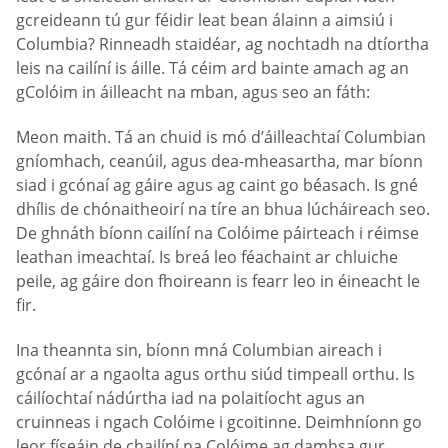
gcreideann tú gur féidir leat bean álainn a aimsiú i
Columbia? Rinneadh staidéar, ag nochtadh na dtíortha
leis na cailíní is áille. Tá céim ard bainte amach ag an
gColóim in áilleacht na mban, agus seo an fáth:
Meon maith. Tá an chuid is mó d’áilleachtaí Columbian
gníomhach, ceanúil, agus dea-mheasartha, mar bíonn
siad i gcónaí ag gáire agus ag caint go béasach. Is gné
dhílis de chónaitheoirí na tíre an bhua lúcháireach seo.
De ghnáth bíonn cailíní na Colóime páirteach i réimse
leathan imeachtaí. Is breá leo féachaint ar chluiche
peile, ag gáire don fhoireann is fearr leo in éineacht le
fir.
Ina theannta sin, bíonn mná Columbian aireach i
gcónaí ar a ngaolta agus orthu siúd timpeall orthu. Is
cáilíochtaí nádúrtha iad na polaitíocht agus an
cruinneas i ngach Colóime i gcoitinne. Deimhníonn go
leor físeáin de chailíní na Colóime ag damhsa gur