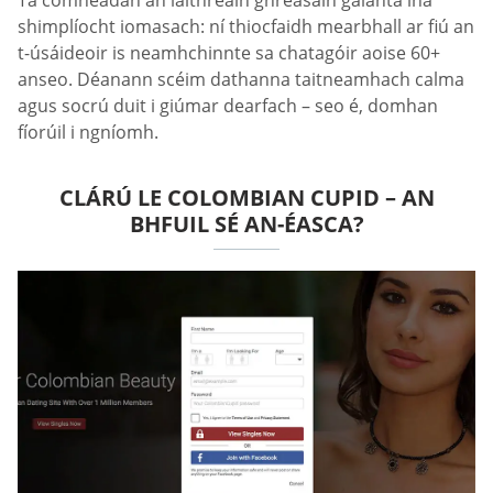
Tá comhéadan an láithreáin ghréasáin galánta ina
shimplíocht iomasach: ní thiocfaidh mearbhall ar fiú an
t-úsáideoir is neamhchinnte sa chatagóir aoise 60+
anseo. Déanann scéim dathanna taitneamhach calma
agus socrú duit i giúmar dearfach – seo é, domhan
fíorúil i ngníomh.
CLÁRÚ LE СOLOMBIAN СUPID – AN
BHFUIL SÉ AN-ÉASCA?