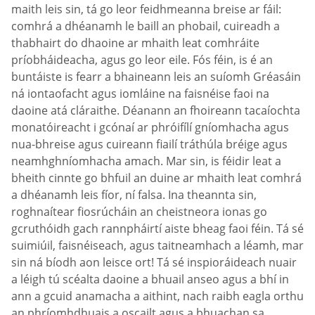
maith leis sin, tá go leor feidhmeanna breise ar fáil:
comhrá a dhéanamh le baill an phobail, cuireadh a
thabhairt do dhaoine ar mhaith leat comhráite
príobháideacha, agus go leor eile. Fós féin, is é an
buntáiste is fearr a bhaineann leis an suíomh Gréasáin
ná iontaofacht agus iomláine na faisnéise faoi na
daoine atá cláraithe. Déanann an fhoireann tacaíochta
monatóireacht i gcónaí ar phróifílí gníomhacha agus
nua-bhreise agus cuireann fiailí tráthúla bréige agus
neamhghníomhacha amach. Mar sin, is féidir leat a
bheith cinnte go bhfuil an duine ar mhaith leat comhrá
a dhéanamh leis fíor, ní falsa. Ina theannta sin,
roghnaítear fiosrúcháin an cheistneora ionas go
gcruthóidh gach rannpháirtí aiste bheag faoi féin. Tá sé
suimiúil, faisnéiseach, agus taitneamhach a léamh, mar
sin ná bíodh aon leisce ort! Tá sé inspioráideach nuair
a léigh tú scéalta daoine a bhuail anseo agus a bhí in
ann a gcuid anamacha a aithint, nach raibh eagla orthu
an phríomhdhuais a oscailt agus a bhuachan sa