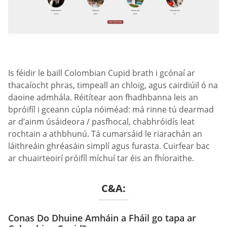
Is féidir le baill Сolombian Сupid brath i gcónaí ar
thacaíocht phras, timpeall an chloig, agus cairdiúil ó na
daoine admhála. Réitítear aon fhadhbanna leis an
bpróifíl i gceann cúpla nóiméad: má rinne tú dearmad
ar d’ainm úsáideora / pasfhocal, chabhróidís leat
rochtain a athbhunú. Tá cumarsáid le riarachán an
láithreáin ghréasáin simplí agus furasta. Cuirfear bac
ar chuairteoirí próifíl míchuí tar éis an fhíoraithe.
C&A:
Conas Do Dhuine Amháin a Fháil go tapa ar