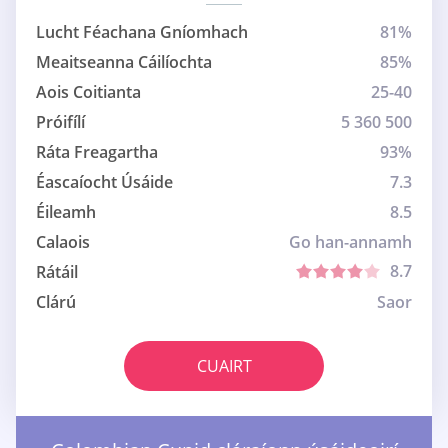
Lucht Féachana Gníomhach
81%
Meaitseanna Cáilíochta
85%
Aois Coitianta
25-40
Próifílí
5 360 500
Ráta Freagartha
93%
Éascaíocht Úsáide
7.3
Éileamh
8.5
Calaois
Go han-annamh
8.7
Rátáil
Clárú
Saor
CUAIRT