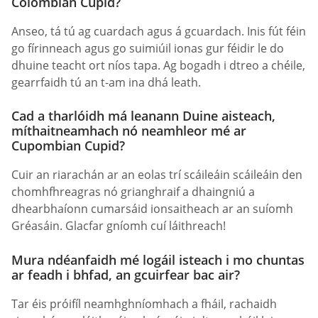
Сolombian Сupid?
Anseo, tá tú ag cuardach agus á gcuardach. Inis fút féin
go fírinneach agus go suimiúil ionas gur féidir le do
dhuine teacht ort níos tapa. Ag bogadh i dtreo a chéile,
gearrfaidh tú an t-am ina dhá leath.
Cad a tharlóidh má leanann Duine aisteach,
míthaitneamhach nó neamhleor mé ar
Сupombian Сupid?
Cuir an riarachán ar an eolas trí scáileáin scáileáin den
chomhfhreagras nó grianghraif a dhaingniú a
dhearbhaíonn cumarsáid ionsaitheach ar an suíomh
Gréasáin. Glacfar gníomh cuí láithreach!
Mura ndéanfaidh mé logáil isteach i mo chuntas
ar feadh i bhfad, an gcuirfear bac air?
Tar éis próifíl neamhghníomhach a fháil, rachaidh