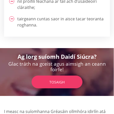
níl próifílí féachana ar fáil ach d’úsáideoirí
cláraithe;
tairgeann cuntas saor in aisce tacar teoranta
roghanna.
Ag lorg suíomh Daidí Siúcra?
Glac tráth na gceist agus aimsigh an ceann
foirfe!
TOSAIGH
I measc na suíomhanna Gréasáin ollmhóra idirlín atá