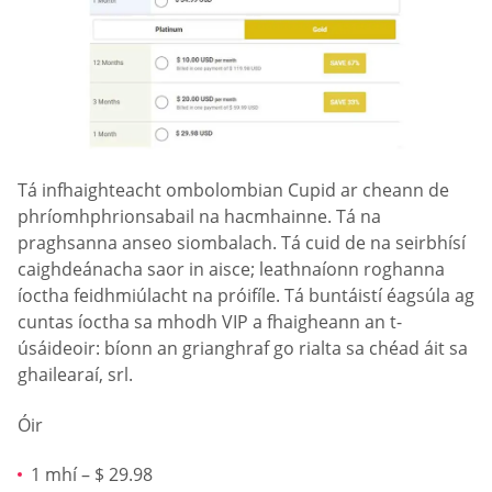
Tá infhaighteacht ombolombian Сupid ar cheann de
phríomhphrionsabail na hacmhainne. Tá na
praghsanna anseo siombalach. Tá cuid de na seirbhísí
caighdeánacha saor in aisce; leathnaíonn roghanna
íoctha feidhmiúlacht na próifíle. Tá buntáistí éagsúla ag
cuntas íoctha sa mhodh VIP a fhaigheann an t-
úsáideoir: bíonn an grianghraf go rialta sa chéad áit sa
ghailearaí, srl.
Óir
1 mhí – $ 29.98