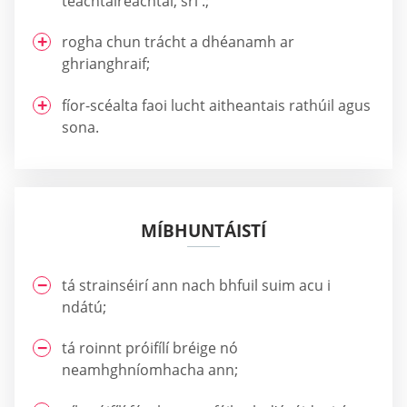
teachtaireachtaí, srl .;
rogha chun trácht a dhéanamh ar
ghrianghraif;
fíor-scéalta faoi lucht aitheantais rathúil agus
sona.
MÍBHUNTÁISTÍ
tá strainséirí ann nach bhfuil suim acu i
ndátú;
tá roinnt próifílí bréige nó
neamhghníomhacha ann;