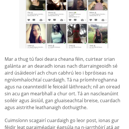
Mar a thug tú faoi deara cheana féin, cuirtear srian
galánta ar an dearadh ionas nach dtarraingeoidh sé
aird úsáideoirí ach chun cabhrú leo i bpróiseas na
ngníomhaíochtaí cuardaigh. Tá na príomhroghanna
agus na ceannteidil le feiceáil láithreach; níl an oiread
sin acu gan mearbhall a chur ort. Tá an nascleanúint
soiléir agus áisiúil, gan gluaiseachtaí breise, cuardach
agus aistrithe leathanaigh dothuigthe.
Cuimsíonn scagairí cuardaigh go leor post, ionas gur
féidir leat paraiméadair éagsúla na n-iarrthóirí atá ag