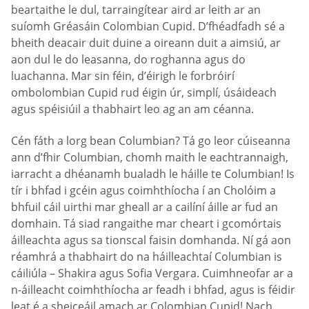
beartaithe le dul, tarraingítear aird ar leith ar an
suíomh Gréasáin Сolombian Сupid. D’fhéadfadh sé a
bheith deacair duit duine a oireann duit a aimsiú, ar
aon dul le do leasanna, do roghanna agus do
luachanna. Mar sin féin, d’éirigh le forbróirí
ombolombian Сupid rud éigin úr, simplí, úsáideach
agus spéisiúil a thabhairt leo ag an am céanna.
Cén fáth a lorg bean Columbian? Tá go leor cúiseanna
ann d’fhir Columbian, chomh maith le eachtrannaigh,
iarracht a dhéanamh bualadh le háille te Columbian! Is
tír i bhfad i gcéin agus coimhthíocha í an Cholóim a
bhfuil cáil uirthi mar gheall ar a cailíní áille ar fud an
domhain. Tá siad rangaithe mar cheart i gcomórtais
áilleachta agus sa tionscal faisin domhanda. Ní gá aon
réamhrá a thabhairt do na háilleachtaí Columbian is
cáiliúla – Shakira agus Sofia Vergara. Cuimhneofar ar a
n-áilleacht coimhthíocha ar feadh i bhfad, agus is féidir
leat é a sheiceáil amach ar Сolombian Сupid! Nach