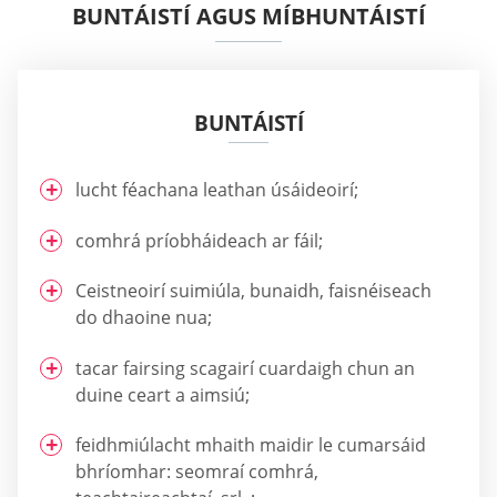
BUNTÁISTÍ AGUS MÍBHUNTÁISTÍ
BUNTÁISTÍ
lucht féachana leathan úsáideoirí;
comhrá príobháideach ar fáil;
Ceistneoirí suimiúla, bunaidh, faisnéiseach
do dhaoine nua;
tacar fairsing scagairí cuardaigh chun an
duine ceart a aimsiú;
feidhmiúlacht mhaith maidir le cumarsáid
bhríomhar: seomraí comhrá,