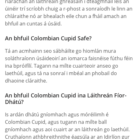
riarachán an láithreáin ghréasáin i dteagmháil leis an
úinéir trí scríobh chuig a r-phost a sonraíodh le linn an
chláraithe nó ar bhealach eile chun a fháil amach an
bhfuil an cuntas á úsáid.
An bhfuil Сolombian Сupid Safe?
Tá an acmhainn seo sábháilte go hiomlán mura
soláthraíonn úsáideoirí an iomarca faisnéise fúthu féin
ina bpróifílí. Tagann na mílte cuairteoir anseo go
laethúil, agus tá na sonraí i mbéal an phobail do
dhaoine cláraithe.
An bhfuil Сolombian Сupid ina Láithreán Fíor-
Dhátú?
Is ardán dhátú gníomhach agus móréilimh é
Сolombian Сupid, agus tugann na mílte ball
gníomhach agus aoi cuairt ar an láithreán go laethúil.
Cruthaíonn athbhreithnithe éagsúla ar an Idirlíon gur