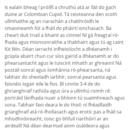
Is ealaín bheag í próifíl a chruthú atá ar fáil do gach
duine ar Сolombian Сupid. Tá ceisteanna den scoth
ullmhaithe ag an riarachán a chabhróidh le
smaoineamh fút a fháil do pháirtí ionchasach. Ba
cheart duit triail a bhaint as cinnte! Ní gá freagraí ró-
fhada agus mionsonraithe a thabhairt agus tú ag caint
fút féin. Déan iarracht infheistíocht a dhéanamh i
gcúpla abairt chun cur síos gairid a dhéanamh ar do
phearsantacht agus le tuiscint mhaith ar ghreann! Ná
postáil sonraí agus íomhánna ró-phearsanta, ná
tabhair do sheoladh iarbhír, sonraí pearsanta agus
faisnéis íogair eile le fios. Bí cinnte 3-4 de do
ghrianghraif rathúla agus úra a ullmhú roimh ré:
portráid lánfhada nuair a bhíonn tú suaimhneach agus
sona. Tabhair faoi deara le do thoil: ní fhéadfaidh
grianghraif atá ró-fhollasach agus erotic pas a fháil sa
mhodhnóireacht, toisc go bhfuil riarthóirí ar an
airdeall! Ná déan dearmad ainm úsáideora agus