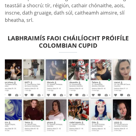
teastáil a shocrú: tír, réigiún, cathair chónaithe, aois,
inscne, dath gruaige, dath súl, caitheamh aimsire, slí
bheatha, srl.
LABHRAIMÍS FAOI CHÁILÍOCHT PRÓIFÍLE
СOLOMBIAN СUPID