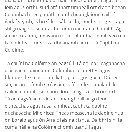
Ciallaíonn breathnú go maith meas a bheith agat ort
féin agus orthu siúd atá thart timpeall ort d’aon bhean
Columbach. De ghnáth, comhcheanglaíonn cailíní
éadaí stylish, is breá leo sála arda, smideadh geal, agus
stíl gruaige faiseanta. Tá cuma riachtanach dóibh. Ag
an am céanna, measann mná Columbian dínit: seo mar
is féidir leat cur síos a dhéanamh ar mhná Cupid na
Colóime.
Tá cailíní na Colóime an-éagsúil. Tá go leor leaganacha
d’áilleacht baineann i Columbia: brunettes agus
blondes, le súile donn, liath, glas agus gorm. Dá réir
sin, ar an suíomh Gréasáin, is féidir leat bualadh le
cailíní a bhfuil craiceann dorcha agus cothrom orthu.
Tá an éagsúlacht sin ann mar gheall ar go leor
eitneachas agus rásaí a mheascadh: tá daoine
dúchasacha Mheiriceá Theas measctha le daoine nua
ón Eoraip agus ón Afraic leis na cianta. Dá bhrí sin, tá
cuma háille na Colóime chomh uathúil agus