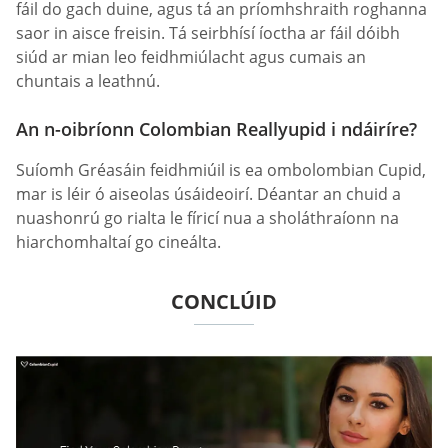
fáil do gach duine, agus tá an príomhshraith roghanna
saor in aisce freisin. Tá seirbhísí íoctha ar fáil dóibh
siúd ar mian leo feidhmiúlacht agus cumais an
chuntais a leathnú.
An n-oibríonn Сolombian Reallyupid i ndáiríre?
Suíomh Gréasáin feidhmiúil is ea ombolombian Сupid,
mar is léir ó aiseolas úsáideoirí. Déantar an chuid a
nuashonrú go rialta le fíricí nua a sholáthraíonn na
hiarchomhaltaí go cineálta.
CONCLÚID