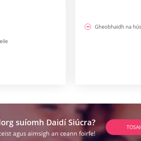
Gheobhaidh na hús
eile
lorg suíomh Daidí Siúcra?
TOSA
ceist agus aimsigh an ceann foirfe!