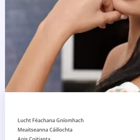
Lucht Féachana Gníomhach
Meaitseanna Cáilíochta
Aois Coitianta