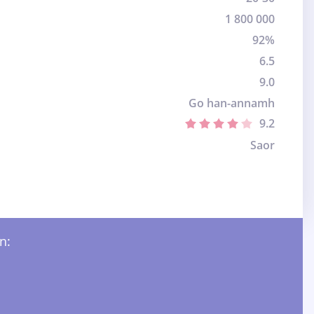
1 800 000
92%
6.5
9.0
Go han-annamh
9.2
Saor
n: