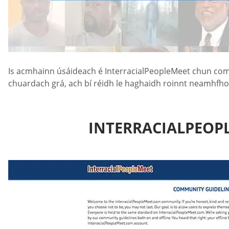
Is acmhainn úsáideach é InterracialPeopleMeet chun comhp
chuardach grá, ach bí réidh le haghaidh roinnt neamhfhoi
INTERRACIALPEOP