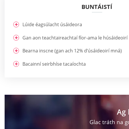
BUNTÁISTÍ
Lúide éagsúlacht úsáideora
Gan aon teachtaireachtaí fíor-ama le húsáideoirí 
Bearna inscne (gan ach 12% d’úsáideoirí mná)
Bacainní seirbhíse tacaíochta
Ag 
Glac tráth na g