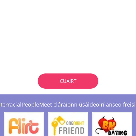
CUAIRT
nterracialPeopleMeet cláraíonn úsáideoirí anseo freisi