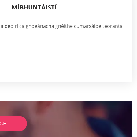
MÍBHUNTÁISTÍ
áideoirí caighdeánacha gnéithe cumarsáide teoranta
IGH