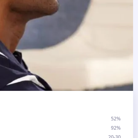
52%
92%
20-30