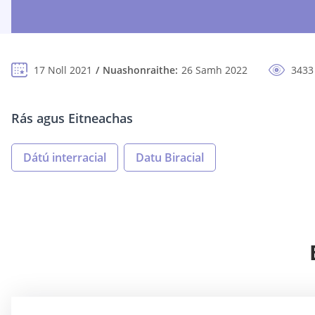
17 Noll 2021
Nuashonraithe:
26 Samh 2022
3433
Rás agus Eitneachas
Dátú interracial
Datu Biracial