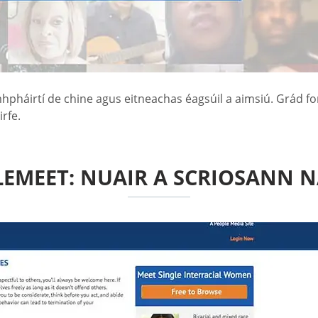
háirtí de chine agus eitneachas éagsúil a aimsiú. Grád forio
rfe.
LEMEET: NUAIR A SCRIOSANN 