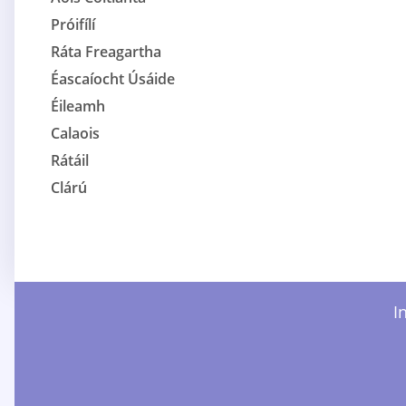
Próifílí
Ráta Freagartha
Éascaíocht Úsáide
Éileamh
Calaois
Rátáil
Clárú
I