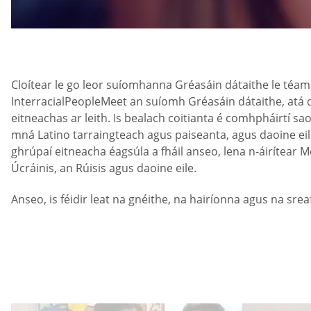
Cloítear le go leor suíomhanna Gréasáin dátaithe le téamaí 
InterracialPeopleMeet an suíomh Gréasáin dátaithe, atá d
eitneachas ar leith. Is bealach coitianta é comhpháirtí s
mná Latino tarraingteach agus paiseanta, agus daoine eile
ghrúpaí eitneacha éagsúla a fháil anseo, lena n-áirítear M
Úcráinis, an Rúisis agus daoine eile.
Anseo, is féidir leat na gnéithe, na hairíonna agus na srea