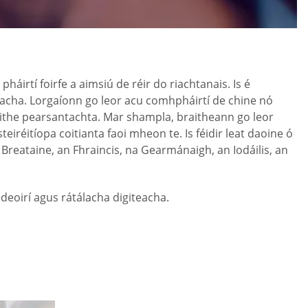
háirtí foirfe a aimsiú de réir do riachtanais. Is é
lacha. Lorgaíonn go leor acu comhpháirtí de chine nó
réithe pearsantachta. Mar shampla, braitheann go leor
iréitíopa coitianta faoi mheon te. Is féidir leat daoine ó
a Breataine, an Fhraincis, na Gearmánaigh, an Iodáilis, an
ideoirí agus rátálacha digiteacha.