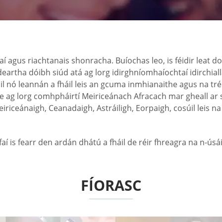
agus riachtanais shonracha. Buíochas leo, is féidir leat do p
eartha dóibh siúd atá ag lorg idirghníomhaíochtaí idirchial
aoil nó leannán a fháil leis an gcuma inmhianaithe agus na t
 ag lorg comhpháirtí Meiriceánach Afracach mar gheall ar ste
eiriceánaigh, Ceanadaigh, Astráiligh, Eorpaigh, cosúil leis n
faí is fearr den ardán dhátú a fháil de réir fhreagra na n-úsá
FÍORASC