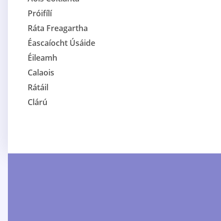
Próifílí
Ráta Freagartha
Éascaíocht Úsáide
Éileamh
Calaois
Rátáil
Clárú