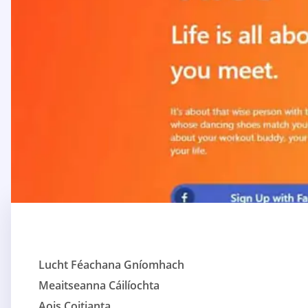
Lucht Féachana Gníomhach
Meaitseanna Cáilíochta
Aois Coitianta