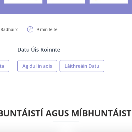
 Radhairc
9 min léite
Datu Úis Roinnte
ta
Ag dul in aois
Láithreáin Datu
BUNTÁISTÍ AGUS MÍBHUNTÁIST