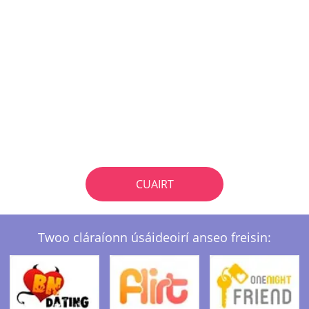
CUAIRT
Twoo cláraíonn úsáideoirí anseo freisin: