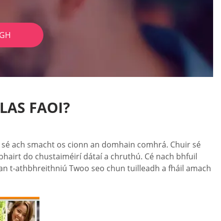
IGH
LAS FAOI?
ac sé ach smacht os cionn an domhain comhrá. Chuir sé
bhairt do chustaiméirí dátaí a chruthú. Cé nach bhfuil
n t-athbhreithniú Twoo seo chun tuilleadh a fháil amach