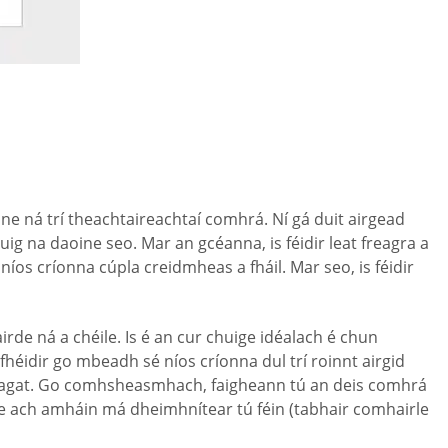
 ná trí theachtaireachtaí comhrá. Ní gá duit airgead
huig na daoine seo. Mar an gcéanna, is féidir leat freagra a
níos críonna cúpla creidmheas a fháil. Mar seo, is féidir
irde ná a chéile. Is é an cur chuige idéalach é chun
’fhéidir go mbeadh sé níos críonna dul trí roinnt airgid
t agat. Go comhsheasmhach, faigheann tú an deis comhrá
ilte ach amháin má dheimhnítear tú féin (tabhair comhairle