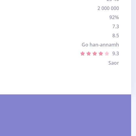
2 000 000
92%
7.3
8.5
Go han-annamh
9.3
Saor