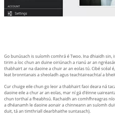
Go bunúsach is suíomh comhrá é Twoo. Ina dhiaidh sin, i
tirim a íoc chun an duine oiriúnach a rianú ar an ngréasán.
thabhairt ar na daoine a chuir ar an eolas tú. Cibé scéal 
leat bronntanais a sheoladh agus teachtaireachtaí a bheith 
Cur chuige eile chun go leor a thabhairt faoi deara ná tac
daoine eile a chur ar an eolas, mar ní gá d’éinne uaireant
chun torthaí a fheabhsú. Rachaidh an comhfhreagras ní
a dhéanamh le daoine aonair a chinneann an suíomh duit. C
duit, tá an timthriall dearbhaithe suntasach).