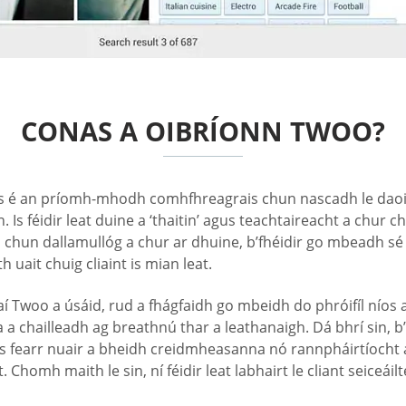
CONAS A OIBRÍONN TWOO?
s é an príomh-mhodh comhfhreagrais chun nascadh le daoine
 Is féidir leat duine a ‘thaitin’ agus teachtaireacht a chur c
é, chun dallamullóg a chur ar dhuine, b’fhéidir go mbeadh sé 
uait chuig cliaint is mian leat.
aí Twoo a úsáid, rud a fhágfaidh go mbeidh do phróifíl níos a
a a chailleadh ag breathnú thar a leathanaigh. Dá bhrí sin, b
os fearr nuair a bheidh creidmheasanna nó rannpháirtíoch
homh maith le sin, ní féidir leat labhairt le cliant seiceá