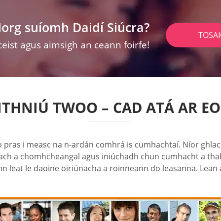
lorg suíomh Daidí Siúcra?
TOSA
ceist agus aimsigh an ceann foirfe!
THNIÚ TWOO – CAD ATÁ AR EO
go pras i measc na n-ardán comhrá is cumhachtaí. Níor ghl
dhíreach a chomhcheangal agus iniúchadh chun cumhacht a tha
leat le daoine oiriúnacha a roinneann do leasanna. Lean a