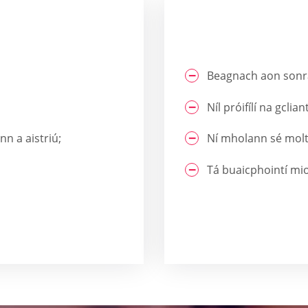
Beagnach aon sonraí
Níl próifílí na gclia
nn a aistriú;
Ní mholann sé molt
Tá buaicphointí mi