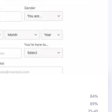
84%
89%
25-40