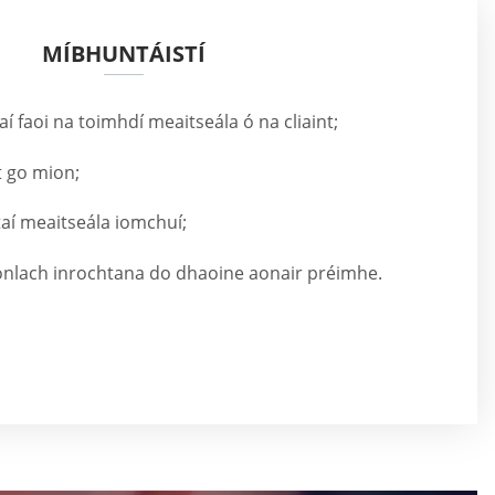
MÍBHUNTÁISTÍ
 faoi na toimhdí meaitseála ó na cliaint;
nt go mion;
aí meaitseála iomchuí;
onlach inrochtana do dhaoine aonair préimhe.