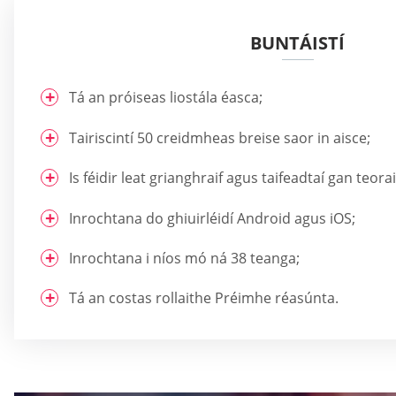
BUNTÁISTÍ
Tá an próiseas liostála éasca;
Tairiscintí 50 creidmheas breise saor in aisce;
Is féidir leat grianghraif agus taifeadtaí gan teorai
Inrochtana do ghiuirléidí Android agus iOS;
Inrochtana i níos mó ná 38 teanga;
Tá an costas rollaithe Préimhe réasúnta.