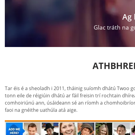
Ag 
Glac tráth na g
ATHBHREI
Tar éis é a sheoladh i 2011, tháinig suíomh dhátú Twoo 
tonn eile de réigiúin dhátú ar fáil freisin trí rochtain 
comhoiriúnú ann, úsáideann sé an ríomh a chomhoibríonn 
faoi na gnéithe uathúla atá aige.