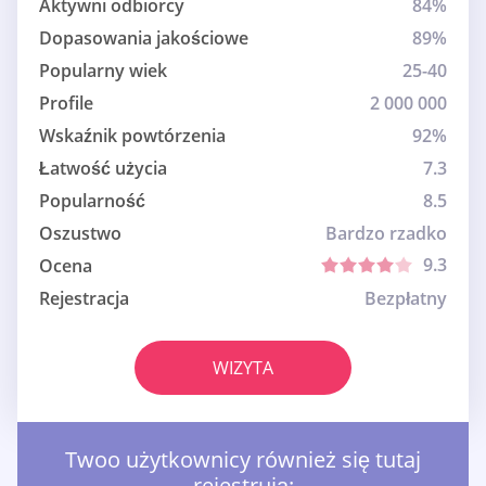
Aktywni odbiorcy
84%
Dopasowania jakościowe
89%
Popularny wiek
25-40
Profile
2 000 000
Wskaźnik powtórzenia
92%
Łatwość użycia
7.3
Popularność
8.5
Oszustwo
Bardzo rzadko
9.3
Ocena
Rejestracja
Bezpłatny
WIZYTA
Twoo użytkownicy również się tutaj
rejestrują: