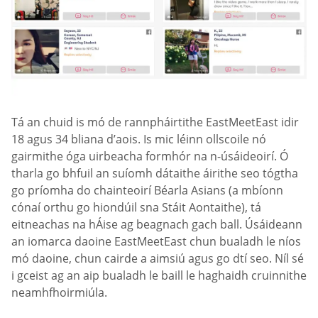
Tá an chuid is mó de rannpháirtithe EastMeetEast idir
18 agus 34 bliana d’aois. Is mic léinn ollscoile nó
gairmithe óga uirbeacha formhór na n-úsáideoirí. Ó
tharla go bhfuil an suíomh dátaithe áirithe seo tógtha
go príomha do chainteoirí Béarla Asians (a mbíonn
cónaí orthu go hiondúil sna Stáit Aontaithe), tá
eitneachas na hÁise ag beagnach gach ball. Úsáideann
an iomarca daoine EastMeetEast chun bualadh le níos
mó daoine, chun cairde a aimsiú agus go dtí seo. Níl sé
i gceist ag an aip bualadh le baill le haghaidh cruinnithe
neamhfhoirmiúla.