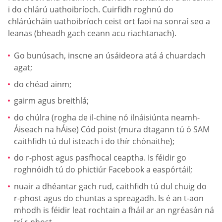
i do chlárú uathoibríoch. Cuirfidh roghnú do
chlárúcháin uathoibríoch ceist ort faoi na sonraí seo a
leanas (bheadh gach ceann acu riachtanach).
Go bunúsach, inscne an úsáideora atá á chuardach
agat;
do chéad ainm;
gairm agus breithlá;
do chúlra (rogha de il-chine nó ilnáisiúnta neamh-
Áiseach na hÁise) Cód poist (mura dtagann tú ó SAM
caithfidh tú dul isteach i do thír chónaithe);
do r-phost agus pasfhocal ceaptha. Is féidir go
roghnóidh tú do phictiúr Facebook a easpórtáil;
nuair a dhéantar gach rud, caithfidh tú dul chuig do
r-phost agus do chuntas a spreagadh. Is é an t-aon
mhodh is féidir leat rochtain a fháil ar an ngréasán ná