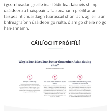
i gcomhéadan greille inar féidir leat faisnéis shimplí
úsáideora a thaispeáint. Taispeánann próifíl ar an
taispeáint chuardaigh tuarascáil shonrach, ag léiriú an
bhfreagraíonn úsáideoir go rialta, ó am go chéile nó go
han-annamh.
CÁILÍOCHT PRÓIFÍLÍ