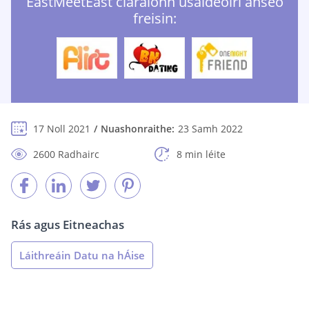
EastMeetEast cláraíonn úsáideoirí anseo
freisin:
17 Noll 2021
Nuashonraithe:
23 Samh 2022
2600 Radhairc
8 min léite
Rás agus Eitneachas
Láithreáin Datu na hÁise