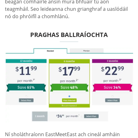
beagán comhairle ansin mura bhfuair tú aon
teagmháil. Seo leideanna chun grianghraf a uaslódáil
nó do phróifíl a chomhlánú.
PRAGHAS BALLRAÍOCHTA
Ní sholáthraíonn EastMeetEast ach cineál amháin