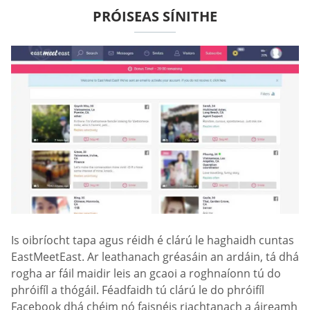
PRÓISEAS SÍNITHE
Is oibríocht tapa agus réidh é clárú le haghaidh cuntas
EastMeetEast. Ar leathanach gréasáin an ardáin, tá dhá
rogha ar fáil maidir leis an gcaoi a roghnaíonn tú do
phróifíl a thógáil. Féadfaidh tú clárú le do phróifíl
Facebook dhá chéim nó faisnéis riachtanach a áireamh