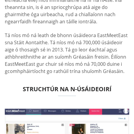
eitneacha eile) níos inmhianaithe ná fir na hÁise. Ina
theannta sin, is é an spriocghrúpa atá aige do
ghairmithe óga uirbeacha, rud a chiallaíonn nach
ngearrfaidh fireannaigh an táille iontrála.
Tá níos mó ná leath de bhonn úsáideora EastMeetEast
sna Stáit Aontaithe. Tá níos mó ná 700,000 úsáideoir
aige ó thosaigh sé in 2013. Tá go leor éachtaí agus
athbhreithnithe ar an suíomh Gréasáin freisin. Éilíonn
EastMeetEast gur chuir sé níos mó ná 70,000 duine i
gcomhpháirtíocht go rathúil trína shuíomh Gréasáin.
STRUCHTÚR NA N-ÚSÁIDEOIRÍ