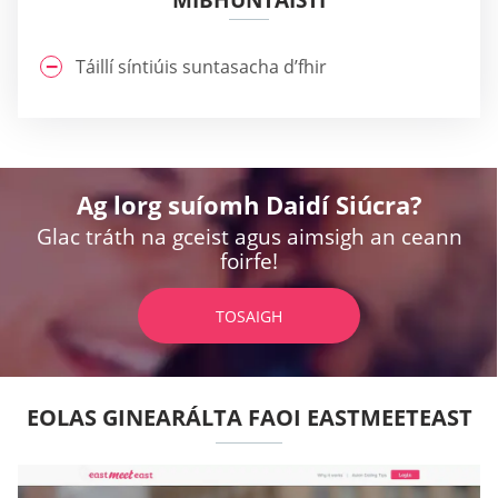
MÍBHUNTÁISTÍ
Táillí síntiúis suntasacha d’fhir
Ag lorg suíomh Daidí Siúcra?
Glac tráth na gceist agus aimsigh an ceann
foirfe!
TOSAIGH
EOLAS GINEARÁLTA FAOI EASTMEETEAST