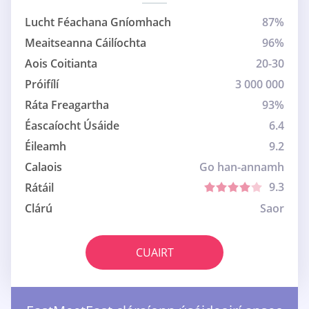
Lucht Féachana Gníomhach
87%
Meaitseanna Cáilíochta
96%
Aois Coitianta
20-30
Próifílí
3 000 000
Ráta Freagartha
93%
Éascaíocht Úsáide
6.4
Éileamh
9.2
Calaois
Go han-annamh
9.3
Rátáil
Clárú
Saor
CUAIRT