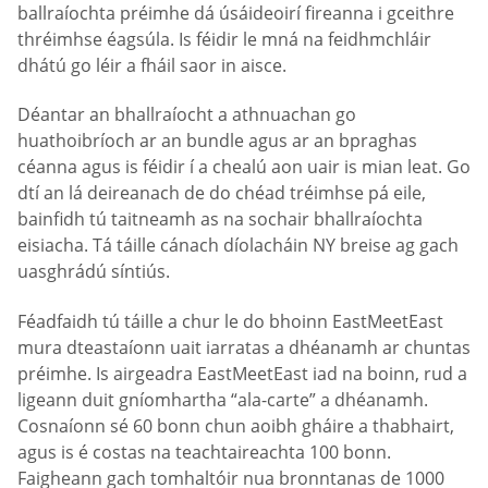
ballraíochta préimhe dá úsáideoirí fireanna i gceithre
thréimhse éagsúla. Is féidir le mná na feidhmchláir
dhátú go léir a fháil saor in aisce.
Déantar an bhallraíocht a athnuachan go
huathoibríoch ar an bundle agus ar an bpraghas
céanna agus is féidir í a chealú aon uair is mian leat. Go
dtí an lá deireanach de do chéad tréimhse pá eile,
bainfidh tú taitneamh as na sochair bhallraíochta
eisiacha. Tá táille cánach díolacháin NY breise ag gach
uasghrádú síntiús.
Féadfaidh tú táille a chur le do bhoinn EastMeetEast
mura dteastaíonn uait iarratas a dhéanamh ar chuntas
préimhe. Is airgeadra EastMeetEast iad na boinn, rud a
ligeann duit gníomhartha “ala-carte” a dhéanamh.
Cosnaíonn sé 60 bonn chun aoibh gháire a thabhairt,
agus is é costas na teachtaireachta 100 bonn.
Faigheann gach tomhaltóir nua bronntanas de 1000