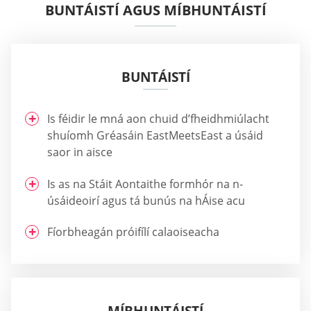
BUNTÁISTÍ AGUS MÍBHUNTÁISTÍ
BUNTÁISTÍ
Is féidir le mná aon chuid d’fheidhmiúlacht
shuíomh Gréasáin EastMeetsEast a úsáid
saor in aisce
Is as na Stáit Aontaithe formhór na n-
úsáideoirí agus tá bunús na hÁise acu
Fíorbheagán próifílí calaoiseacha