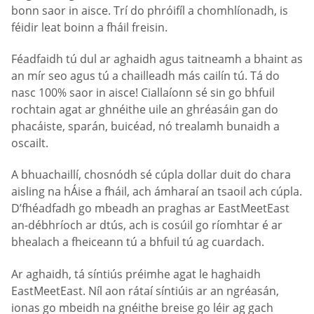
bonn saor in aisce. Trí do phróifíl a chomhlíonadh, is
féidir leat boinn a fháil freisin.
Féadfaidh tú dul ar aghaidh agus taitneamh a bhaint as
an mír seo agus tú a chailleadh más cailín tú. Tá do
nasc 100% saor in aisce! Ciallaíonn sé sin go bhfuil
rochtain agat ar ghnéithe uile an ghréasáin gan do
phacáiste, sparán, buicéad, nó trealamh bunaidh a
oscailt.
A bhuachaillí, chosnódh sé cúpla dollar duit do chara
aisling na hÁise a fháil, ach ámharaí an tsaoil ach cúpla.
D’fhéadfadh go mbeadh an praghas ar EastMeetEast
an-débhríoch ar dtús, ach is cosúil go ríomhtar é ar
bhealach a fheiceann tú a bhfuil tú ag cuardach.
Ar aghaidh, tá síntiús préimhe agat le haghaidh
EastMeetEast. Níl aon rátaí síntiúis ar an ngréasán,
ionas go mbeidh na gnéithe breise go léir ag gach