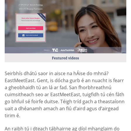
Seirbhís dhátú saor in aisce na hÁise do mhná?
EastMeetEast. Gent, is dócha gurb é an nuacht is fearr
a gheobhaidh tú an lá ar fad. San fhorbhreathnú
cuimsitheach seo ar EastMeetEast, tuigfidh tú cén fáth
go bhfuil sé foirfe duitse. Téigh tríd gach a theastaíonn
uait a dhéanamh amach an fiú d’aird agus d’airgead
tirim é.
An raibh tú i dteach tábhairne ag díol mhanglaim do