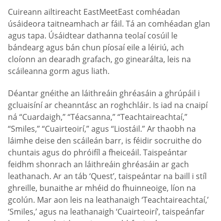
Cuireann ailtireacht EastMeetEast comhéadan
úsáideora taitneamhach ar fáil. Tá an comhéadan glan
agus tapa. Úsáidtear dathanna teolaí cosúil le
bándearg agus bán chun píosaí eile a léiriú, ach
cloíonn an dearadh grafach, go ginearálta, leis na
scáileanna gorm agus liath.
Déantar gnéithe an láithreáin ghréasáin a ghrúpáil i
gcluaisíní ar cheanntásc an roghchláir. Is iad na cnaipí
ná “Cuardaigh,” “Téacsanna,” “Teachtaireachtaí,”
“Smiles,” “Cuairteoirí,” agus “Liostáil.” Ar thaobh na
láimhe deise den scáileán barr, is féidir socruithe do
chuntais agus do phróifíl a fheiceáil. Taispeántar
feidhm shonrach an láithreáin ghréasáin ar gach
leathanach. Ar an táb ‘Quest’, taispeántar na baill i stíl
ghreille, bunaithe ar mhéid do fhuinneoige, líon na
gcolún. Mar aon leis na leathanaigh ‘Teachtaireachtaí,’
‘Smiles,’ agus na leathanaigh ‘Cuairteoirí’, taispeánfar