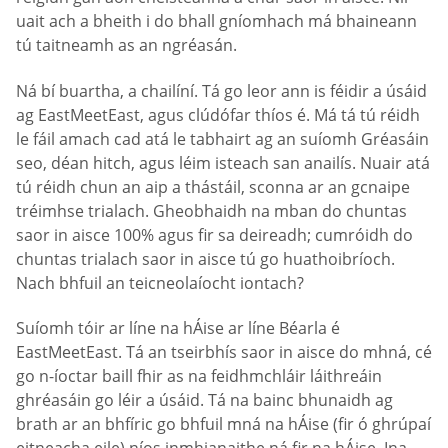
uait ach a bheith i do bhall gníomhach má bhaineann
tú taitneamh as an ngréasán.
Ná bí buartha, a chailíní. Tá go leor ann is féidir a úsáid
ag EastMeetEast, agus clúdófar thíos é. Má tá tú réidh
le fáil amach cad atá le tabhairt ag an suíomh Gréasáin
seo, déan hitch, agus léim isteach san anailís. Nuair atá
tú réidh chun an aip a thástáil, sconna ar an gcnaipe
tréimhse trialach. Gheobhaidh na mban do chuntas
saor in aisce 100% agus fir sa deireadh; cumróidh do
chuntas trialach saor in aisce tú go huathoibríoch.
Nach bhfuil an teicneolaíocht iontach?
Suíomh tóir ar líne na hÁise ar líne Béarla é
EastMeetEast. Tá an tseirbhís saor in aisce do mhná, cé
go n-íoctar baill fhir as na feidhmchláir láithreáin
ghréasáin go léir a úsáid. Tá na bainc bhunaidh ag
brath ar an bhfíric go bhfuil mná na hÁise (fir ó ghrúpaí