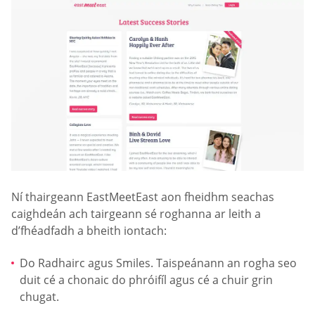
Ní thairgeann EastMeetEast aon fheidhm seachas
caighdeán ach tairgeann sé roghanna ar leith a
d’fhéadfadh a bheith iontach:
Do Radhairc agus Smiles. Taispeánann an rogha seo
duit cé a chonaic do phróifíl agus cé a chuir grin
chugat.