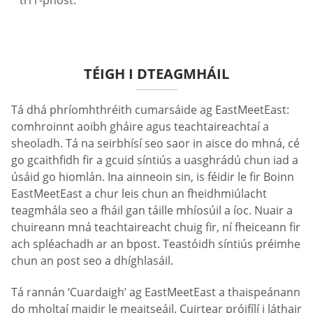
trí r-phost.
TÉIGH I DTEAGMHÁIL
Tá dhá phríomhthréith cumarsáide ag EastMeetEast:
comhroinnt aoibh gháire agus teachtaireachtaí a
sheoladh. Tá na seirbhísí seo saor in aisce do mhná, cé
go gcaithfidh fir a gcuid síntiús a uasghrádú chun iad a
úsáid go hiomlán. Ina ainneoin sin, is féidir le fir Boinn
EastMeetEast a chur leis chun an fheidhmiúlacht
teagmhála seo a fháil gan táille mhíosúil a íoc. Nuair a
chuireann mná teachtaireacht chuig fir, ní fheiceann fir
ach spléachadh ar an bpost. Teastóidh síntiús préimhe
chun an post seo a dhíghlasáil.
Tá rannán ‘Cuardaigh’ ag EastMeetEast a thaispeánann
do mholtaí maidir le meaitseáil. Cuirtear próifílí i láthair