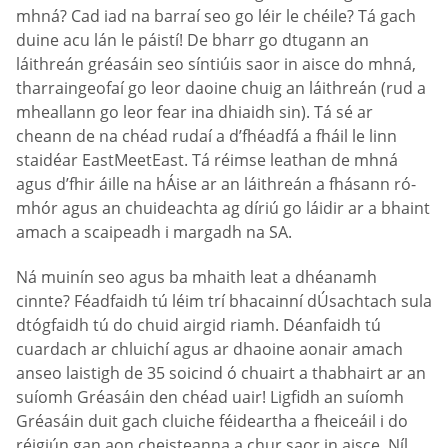
mhná? Cad iad na barraí seo go léir le chéile? Tá gach
duine acu lán le páistí! De bharr go dtugann an
láithreán gréasáin seo síntiúis saor in aisce do mhná,
tharraingeofaí go leor daoine chuig an láithreán (rud a
mheallann go leor fear ina dhiaidh sin). Tá sé ar
cheann de na chéad rudaí a d’fhéadfá a fháil le linn
staidéar EastMeetEast. Tá réimse leathan de mhná
agus d’fhir áille na hÁise ar an láithreán a fhásann ró-
mhór agus an chuideachta ag díriú go láidir ar a bhaint
amach a scaipeadh i margadh na SA.
Ná muinín seo agus ba mhaith leat a dhéanamh
cinnte? Féadfaidh tú léim trí bhacainní dÚsachtach sula
dtógfaidh tú do chuid airgid riamh. Déanfaidh tú
cuardach ar chluichí agus ar dhaoine aonair amach
anseo laistigh de 35 soicind ó chuairt a thabhairt ar an
suíomh Gréasáin den chéad uair! Ligfidh an suíomh
Gréasáin duit gach cluiche féideartha a fheiceáil i do
réigiún gan aon cheisteanna a chur saor in aisce. Níl