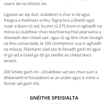
ceann de na síntiúis sin.
Ligeann an aip duit: úsáideoirí a chur in iúl agus
freagra a thabhairt orthu, fógraí brú a bheith agat
nuair a léann tú iad. Íocann tú 275 bonn in aghaidh na
míosa (a úsáidtear chun teachtaireachtaí pearsanta a
sheoladh den chéad uair, agus tú ag léim chun tosaigh
na líne cumarsáide, le 100 ríomhphost nua in aghaidh
na míosa). Féachann siad seo le líonadh gach mí agus
ní gá iad a úsáid go dtí go seolfar an chéad téacs
amach.
200 Smiles gach mí – (Úsáidtear iad seo chun suirí a
dhéanamh le húsáideoirí ar an ardán agus is minic a
líontar iad gach mí).
GNÉITHE SPEISIALTA