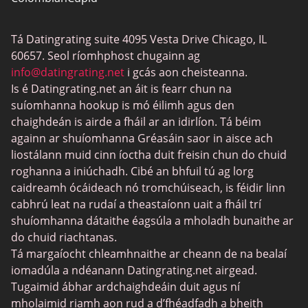
Dátú BBW
Tá Datingrating suite 4095 Vesta Drive Chicago, IL
MeetMindful
60657. Seol ríomhphost chugainn ag
Dátú BDSM
info@datingrating.net
i gcás aon cheisteanna.
Is é Datingrating.net an áit is fearr chun na
BBPeopleMeet
suíomhanna hookup is mó éilimh agus den
Suíomhanna Daidí Siúcra
chaighdeán is airde a fháil ar an idirlíon. Tá béim
againn ar shuíomhanna Gréasáin saor in aisce ach
JPeopleMeet
liostálann muid cinn íoctha duit freisin chun do chuid
Trans Datu
roghanna a iniúchadh. Cibé an bhfuil tú ag lorg
caidreamh ócáideach nó tromchúiseach, is féidir linn
Láithreáin Datu Sinsearacha
cabhrú leat na rudaí a theastaíonn uait a fháil trí
MyLOL
shuíomhanna dátaithe éagsúla a mholadh bunaithe ar
do chuid riachtanas.
Datu Aerach
Tá margaíocht chleamhnaithe ar cheann de na bealaí
Datu Leispiach
iomadúla a ndéanann Datingrating.net airgead.
Tugaimid ábhar ardchaighdeáin duit agus ní
Láithreáin um Dhátú Dubh
mholaimid riamh aon rud a d’fhéadfadh a bheith