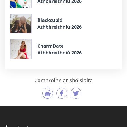
Athbhreithniú 2026
Blackcupid
Athbhreithniú 2026
CharmDate
Athbhreithniú 2026
Comhroinn ar shóisialta