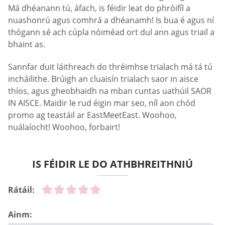
Má dhéanann tú, áfach, is féidir leat do phróifíl a
nuashonrú agus comhrá a dhéanamh! Is bua é agus ní
thógann sé ach cúpla nóiméad ort dul ann agus triail a
bhaint as.
Sannfar duit láithreach do thréimhse trialach má tá tú
incháilithe. Brúigh an cluaisín trialach saor in aisce
thíos, agus gheobhaidh na mban cuntas uathúil SAOR
IN AISCE. Maidir le rud éigin mar seo, níl aon chód
promo ag teastáil ar EastMeetEast. Woohoo,
nuálaíocht! Woohoo, forbairt!
IS FÉIDIR LE DO ATHBHREITHNIÚ
Rátáil:
Ainm: