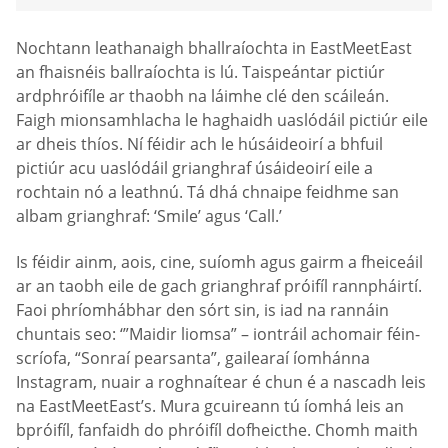
Nochtann leathanaigh bhallraíochta in EastMeetEast
an fhaisnéis ballraíochta is lú. Taispeántar pictiúr
ardphróifíle ar thaobh na láimhe clé den scáileán.
Faigh mionsamhlacha le haghaidh uaslódáil pictiúr eile
ar dheis thíos. Ní féidir ach le húsáideoirí a bhfuil
pictiúr acu uaslódáil grianghraf úsáideoirí eile a
rochtain nó a leathnú. Tá dhá chnaipe feidhme san
albam grianghraf: ‘Smile’ agus ‘Call.’
Is féidir ainm, aois, cine, suíomh agus gairm a fheiceáil
ar an taobh eile de gach grianghraf próifíl rannpháirtí.
Faoi phríomhábhar den sórt sin, is iad na rannáin
chuntais seo: ‘”Maidir liomsa” – iontráil achomair féin-
scríofa, “Sonraí pearsanta”, gailearaí íomhánna
Instagram, nuair a roghnaítear é chun é a nascadh leis
na EastMeetEast’s. Mura gcuireann tú íomhá leis an
bpróifíl, fanfaidh do phróifíl dofheicthe. Chomh maith