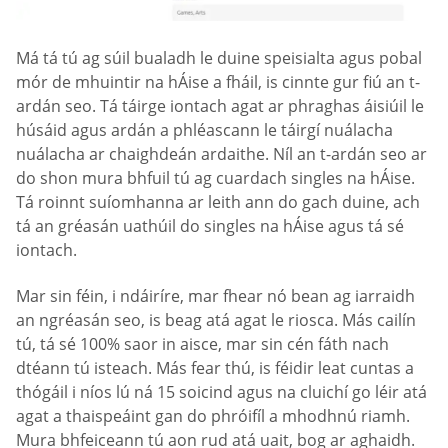
Má tá tú ag súil bualadh le duine speisialta agus pobal
mór de mhuintir na hÁise a fháil, is cinnte gur fiú an t-
ardán seo. Tá táirge iontach agat ar phraghas áisiúil le
húsáid agus ardán a phléascann le táirgí nuálacha
nuálacha ar chaighdeán ardaithe. Níl an t-ardán seo ar
do shon mura bhfuil tú ag cuardach singles na hÁise.
Tá roinnt suíomhanna ar leith ann do gach duine, ach
tá an gréasán uathúil do singles na hÁise agus tá sé
iontach.
Mar sin féin, i ndáiríre, mar fhear nó bean ag iarraidh
an ngréasán seo, is beag atá agat le riosca. Más cailín
tú, tá sé 100% saor in aisce, mar sin cén fáth nach
dtéann tú isteach. Más fear thú, is féidir leat cuntas a
thógáil i níos lú ná 15 soicind agus na cluichí go léir atá
agat a thaispeáint gan do phróifíl a mhodhnú riamh.
Mura bhfeiceann tú aon rud atá uait, bog ar aghaidh.