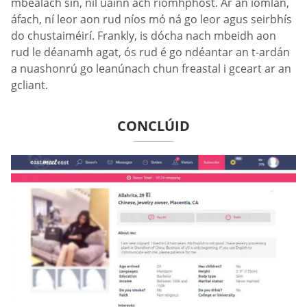
mbealach sin, níl uainn ach ríomhphost. Ar an iomlán,
áfach, ní leor aon rud níos mó ná go leor agus seirbhís
do chustaiméirí. Frankly, is dócha nach mbeidh aon
rud le déanamh agat, ós rud é go ndéantar an t-ardán
a nuashonrú go leanúnach chun freastal i gceart ar an
gcliant.
CONCLÚID