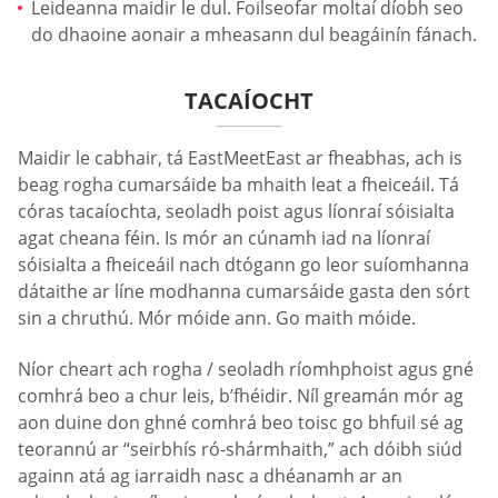
Leideanna maidir le dul. Foilseofar moltaí díobh seo
do dhaoine aonair a mheasann dul beagáinín fánach.
TACAÍOCHT
Maidir le cabhair, tá EastMeetEast ar fheabhas, ach is
beag rogha cumarsáide ba mhaith leat a fheiceáil. Tá
córas tacaíochta, seoladh poist agus líonraí sóisialta
agat cheana féin. Is mór an cúnamh iad na líonraí
sóisialta a fheiceáil nach dtógann go leor suíomhanna
dátaithe ar líne modhanna cumarsáide gasta den sórt
sin a chruthú. Mór móide ann. Go maith móide.
Níor cheart ach rogha / seoladh ríomhphoist agus gné
comhrá beo a chur leis, b’fhéidir. Níl greamán mór ag
aon duine don ghné comhrá beo toisc go bhfuil sé ag
teorannú ar “seirbhís ró-shármhaith,” ach dóibh siúd
againn atá ag iarraidh nasc a dhéanamh ar an