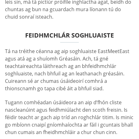
leis sin, má tá pictiúr próifíle inghlactha agat, beidh do
chuntas ag bun na gcuardach mura líonann tú do
chuid sonraí isteach.
FEIDHMCHLÁR SOGHLUAISTE
Tá na tréithe céanna ag aip soghluaiste EastMeetEast
agus atá ag a shuíomh Gréasáin. Ach, tá gné
teachtaireachta láithreach ag an bhfeidhmchlár
soghluaiste, nach bhfuil ag an leathanach gréasáin.
Cuireann sé ar chumas úsáideoirí comhrá a
thionscnamh go tapa cibé áit a bhfuil siad.
Tugann comhéadan úsáideora an aip d’fhón cliste
nascleanúint agus feidhmiúlacht den scoth freisin. Is
féidir teacht ar gach aip tríd an roghchlár titim. Is minic
go mbíonn cnaipí gníomhaíochta ar fáil i gcuntais bhall
chun cumais an fheidhmchláir a chur chun cinn.