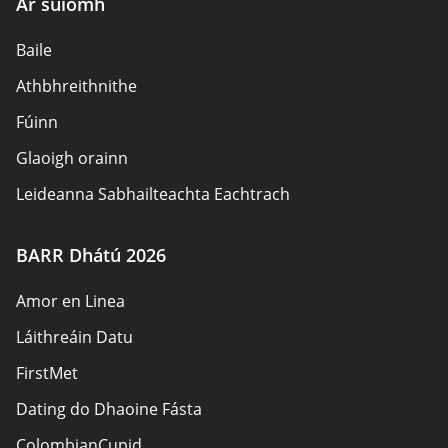
Ár suíomh
Baile
Athbhreithnithe
Fúinn
Glaoigh orainn
Leideanna Sabhailteachta Eachtrach
Údair
BARR Dhátú 2026
Beartas Príobháideachais
Amor en Linea
Freagracht
Láithreáin Datu
Nochtadh Affiliate
FirstMet
Léarscáil an láithreáin
Dating do Dhaoine Fásta
ColombianCupid