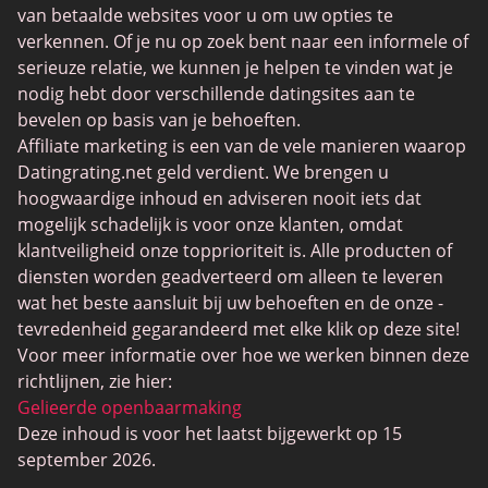
JPeopleMeet
van betaalde websites voor u om uw opties te
Trans Daten
verkennen. Of je nu op zoek bent naar een informele of
serieuze relatie, we kunnen je helpen te vinden wat je
Senior Datingsites
nodig hebt door verschillende datingsites aan te
MijnLOL
bevelen op basis van je behoeften.
Affiliate marketing is een van de vele manieren waarop
Gay Dating
Datingrating.net geld verdient. We brengen u
Lesbische Dating
hoogwaardige inhoud en adviseren nooit iets dat
mogelijk schadelijk is voor onze klanten, omdat
Black Dating Sites
klantveiligheid onze topprioriteit is. Alle producten of
SugarDaddyMeet
diensten worden geadverteerd om alleen te leveren
wat het beste aansluit bij uw behoeften en de onze -
LatinAmericanCupid
tevredenheid gegarandeerd met elke klik op deze site!
CatholicMatch
Voor meer informatie over hoe we werken binnen deze
richtlijnen, zie hier:
Gelieerde openbaarmaking
Deze inhoud is voor het laatst bijgewerkt op 15
september 2026.