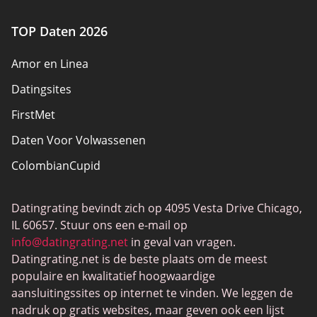
TOP Daten 2026
Amor en Linea
Datingsites
FirstMet
Daten Voor Volwassenen
ColombianCupid
BBW Dating
Datingrating bevindt zich op 4095 Vesta Drive Chicago,
MeetMindful
IL 60657. Stuur ons een e-mail op
BDSM Dating
info@datingrating.net
in geval van vragen.
Datingrating.net is de beste plaats om de meest
BBPeopleMeet
populaire en kwalitatief hoogwaardige
Sugar Daddy-sites
aansluitingssites op internet te vinden. We leggen de
nadruk op gratis websites, maar geven ook een lijst