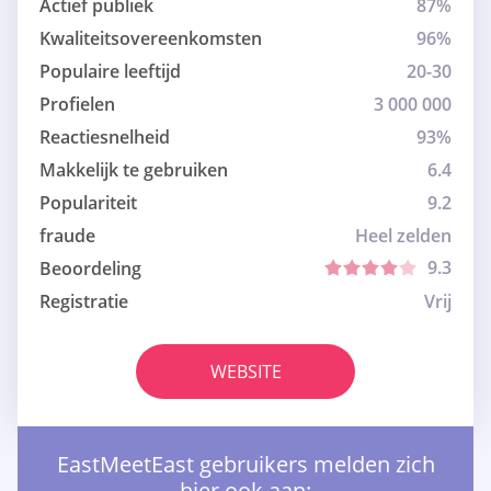
Actief publiek
87%
Kwaliteitsovereenkomsten
96%
Populaire leeftijd
20-30
Profielen
3 000 000
Reactiesnelheid
93%
Makkelijk te gebruiken
6.4
Populariteit
9.2
fraude
Heel zelden
9.3
Beoordeling
Registratie
Vrij
WEBSITE
EastMeetEast gebruikers melden zich
hier ook aan: