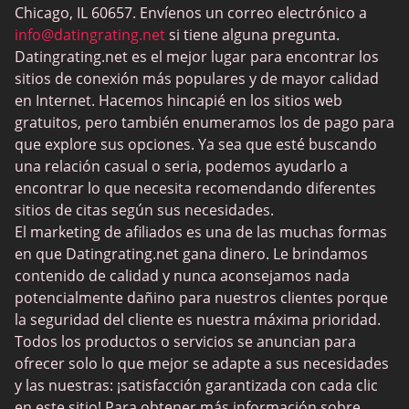
MeetMindful
Chicago, IL 60657. Envíenos un correo electrónico a
Citas BDSM
info@datingrating.net
si tiene alguna pregunta.
Datingrating.net es el mejor lugar para encontrar los
BBPeopleMeet
sitios de conexión más populares y de mayor calidad
Sitios Sugar Daddy
en Internet. Hacemos hincapié en los sitios web
gratuitos, pero también enumeramos los de pago para
JPeopleMeet
que explore sus opciones. Ya sea que esté buscando
Trans Dating
una relación casual o seria, podemos ayudarlo a
encontrar lo que necesita recomendando diferentes
Sitios de citas para personas mayores
sitios de citas según sus necesidades.
MyLOL
El marketing de afiliados es una de las muchas formas
en que Datingrating.net gana dinero. Le brindamos
Citas gay
contenido de calidad y nunca aconsejamos nada
Citas lesbianas
potencialmente dañino para nuestros clientes porque
la seguridad del cliente es nuestra máxima prioridad.
Sitios de citas negras
Todos los productos o servicios se anuncian para
SugarDaddyMeet
ofrecer solo lo que mejor se adapte a sus necesidades
y las nuestras: ¡satisfacción garantizada con cada clic
LatinAmericanCupid
en este sitio! Para obtener más información sobre