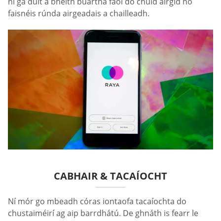
ní gá duit a bheith buartha faoi do chuid airgid nó
faisnéis rúnda airgeadais a chailleadh.
CABHAIR & TACAÍOCHT
Ní mór go mbeadh córas iontaofa tacaíochta do
chustaiméirí ag aip barrdhátú. De ghnáth is fearr le