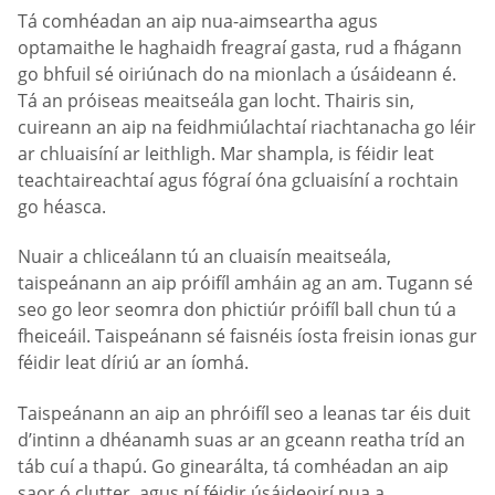
Tá comhéadan an aip nua-aimseartha agus
optamaithe le haghaidh freagraí gasta, rud a fhágann
go bhfuil sé oiriúnach do na mionlach a úsáideann é.
Tá an próiseas meaitseála gan locht. Thairis sin,
cuireann an aip na feidhmiúlachtaí riachtanacha go léir
ar chluaisíní ar leithligh. Mar shampla, is féidir leat
teachtaireachtaí agus fógraí óna gcluaisíní a rochtain
go héasca.
Nuair a chliceálann tú an cluaisín meaitseála,
taispeánann an aip próifíl amháin ag an am. Tugann sé
seo go leor seomra don phictiúr próifíl ball chun tú a
fheiceáil. Taispeánann sé faisnéis íosta freisin ionas gur
féidir leat díriú ar an íomhá.
Taispeánann an aip an phróifíl seo a leanas tar éis duit
d’intinn a dhéanamh suas ar an gceann reatha tríd an
táb cuí a thapú. Go ginearálta, tá comhéadan an aip
saor ó clutter, agus ní féidir úsáideoirí nua a