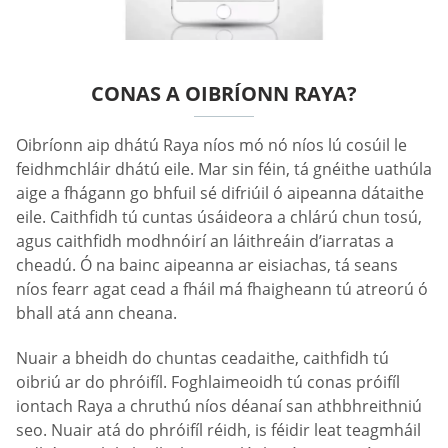
CONAS A OIBRÍONN RAYA?
Oibríonn aip dhátú Raya níos mó nó níos lú cosúil le
feidhmchláir dhátú eile. Mar sin féin, tá gnéithe uathúla
aige a fhágann go bhfuil sé difriúil ó aipeanna dátaithe
eile. Caithfidh tú cuntas úsáideora a chlárú chun tosú,
agus caithfidh modhnóirí an láithreáin d’iarratas a
cheadú. Ó na bainc aipeanna ar eisiachas, tá seans
níos fearr agat cead a fháil má fhaigheann tú atreorú ó
bhall atá ann cheana.
Nuair a bheidh do chuntas ceadaithe, caithfidh tú
oibriú ar do phróifíl. Foghlaimeoidh tú conas próifíl
iontach Raya a chruthú níos déanaí san athbhreithniú
seo. Nuair atá do phróifíl réidh, is féidir leat teagmháil