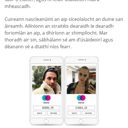
mheascadh.
Cuireann nascleanúint an aip síceolaíocht an duine san
áireamh. Ailíníonn an straitéis dearaidh le dearadh
foriomlán an aip, a dhíríonn ar shimplíocht. Mar
thoradh air sin, sábhálann sé am d’úsáideoirí agus
déanann sé a dtaithí níos fearr.