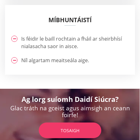
MÍBHUNTÁISTÍ
Is féidir le baill rochtain a fháil ar sheirbhísí
nialasacha saor in aisce.
Níl algartam meaitseála aige.
Ag lorg suíomh Daidí Siúcra?
Glac tráth na gceist agus aimsigh an ceann
foirfe!
TOSAIGH