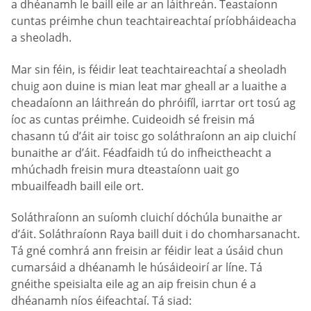
a dhéanamh le baill eile ar an láithreán. Teastaíonn
cuntas préimhe chun teachtaireachtaí príobháideacha
a sheoladh.
Mar sin féin, is féidir leat teachtaireachtaí a sheoladh
chuig aon duine is mian leat mar gheall ar a luaithe a
cheadaíonn an láithreán do phróifíl, iarrtar ort tosú ag
íoc as cuntas préimhe. Cuideoidh sé freisin má
chasann tú d’áit air toisc go soláthraíonn an aip cluichí
bunaithe ar d’áit. Féadfaidh tú do infheictheacht a
mhúchadh freisin mura dteastaíonn uait go
mbuailfeadh baill eile ort.
Soláthraíonn an suíomh cluichí dóchúla bunaithe ar
d’áit. Soláthraíonn Raya baill duit i do chomharsanacht.
Tá gné comhrá ann freisin ar féidir leat a úsáid chun
cumarsáid a dhéanamh le húsáideoirí ar líne. Tá
gnéithe speisialta eile ag an aip freisin chun é a
dhéanamh níos éifeachtaí. Tá siad: