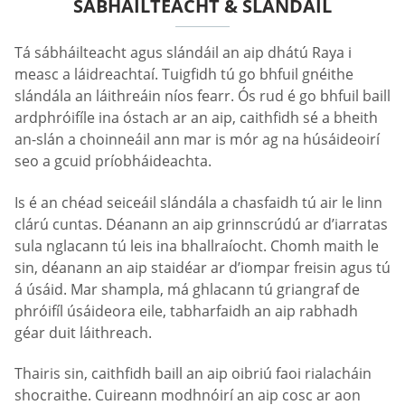
SÁBHÁILTEACHT & SLÁNDÁIL
Tá sábháilteacht agus slándáil an aip dhátú Raya i
measc a láidreachtaí. Tuigfidh tú go bhfuil gnéithe
slándála an láithreáin níos fearr. Ós rud é go bhfuil baill
ardphróifíle ina óstach ar an aip, caithfidh sé a bheith
an-slán a choinneáil ann mar is mór ag na húsáideoirí
seo a gcuid príobháideachta.
Is é an chéad seiceáil slándála a chasfaidh tú air le linn
clárú cuntas. Déanann an aip grinnscrúdú ar d’iarratas
sula nglacann tú leis ina bhallraíocht. Chomh maith le
sin, déanann an aip staidéar ar d’iompar freisin agus tú
á úsáid. Mar shampla, má ghlacann tú griangraf de
phróifíl úsáideora eile, tabharfaidh an aip rabhadh
géar duit láithreach.
Thairis sin, caithfidh baill an aip oibriú faoi rialacháin
shocraithe. Cuireann modhnóirí an aip cosc ar aon