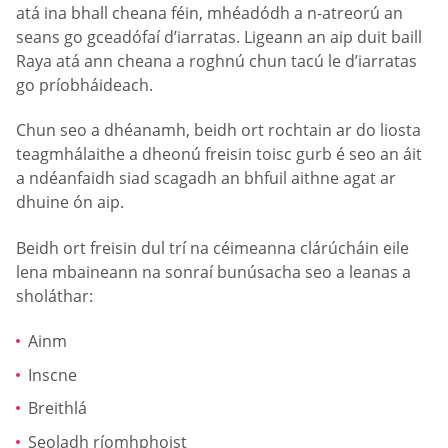
atá ina bhall cheana féin, mhéadódh a n-atreorú an
seans go gceadófaí d’iarratas. Ligeann an aip duit baill
Raya atá ann cheana a roghnú chun tacú le d’iarratas
go príobháideach.
Chun seo a dhéanamh, beidh ort rochtain ar do liosta
teagmhálaithe a dheonú freisin toisc gurb é seo an áit
a ndéanfaidh siad scagadh an bhfuil aithne agat ar
dhuine ón aip.
Beidh ort freisin dul trí na céimeanna clárúcháin eile
lena mbaineann na sonraí bunúsacha seo a leanas a
sholáthar:
Ainm
Inscne
Breithlá
Seoladh ríomhphoist