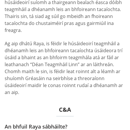
húsáideoirí suíomh a thairgeann bealach éasca dóibh
teagmháil a dhéanamh leis an bhfoireann tacaíochta.
Thairis sin, tá siad ag súil go mbeidh an fhoireann
tacaíochta do chustaiméirí pras agus gairmiúil ina
freagra.
Ag aip dhátú Raya, is féidir le húsáideoirí teagmháil a
dhéanamh leis an bhfoireann tacaíochta úsáideora trí
úsáid a bhaint as an bhfoirm teagmhála atá ar fáil ar
leathanach “Déan Teagmháil Linn” ar an láithreán.
Chomh maith le sin, is féidir leat roinnt alt a léamh ar
shuíomh Gréasáin na seirbhíse a threoraíonn
úsáideoirí maidir le conas roinnt rudaí a dhéanamh ar
an aip.
C&A
An bhfuil Raya sábháilte?