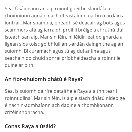
Sea. Úsáideann an aip roinnt gnéithe slándála a
choinníonn aonáin nach dteastaíonn uathu ó ardáin a
iontráil. Mar shampla, bheadh sé deacair ag bots agus
scammers atá ag iarraidh próifílí bréige a chruthú dul
isteach san aip. Mar sin féin, ní féidir leat do gharda a
ligean síos toisc go bhfuil an t-ardán daingnithe ag an
suíomh. Bí cúramach agus tú ag dul ar líne agus
seachain do chuid sonraí príobháideacha a roinnt le
duine ar bith.
An fíor-shuíomh dhátú é Raya?
Sea. Is suíomh dáiríre dátaithe é Raya a aithnítear i
roinnt dlínsí. Mar sin féin, is aip eisiach dhátú nideoige
é nach n-admhaíonn ach daoine a chomhlíonann
critéir shonracha.
Conas Raya a úsáid?