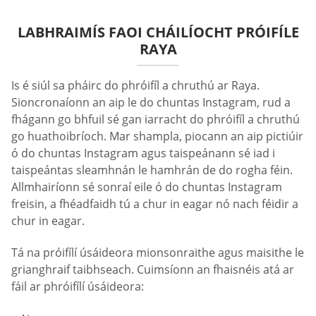
LABHRAIMÍS FAOI CHÁILÍOCHT PRÓIFÍLE
RAYA
Is é siúl sa pháirc do phróifíl a chruthú ar Raya.
Sioncronaíonn an aip le do chuntas Instagram, rud a
fhágann go bhfuil sé gan iarracht do phróifíl a chruthú
go huathoibríoch. Mar shampla, piocann an aip pictiúir
ó do chuntas Instagram agus taispeánann sé iad i
taispeántas sleamhnán le hamhrán de do rogha féin.
Allmhairíonn sé sonraí eile ó do chuntas Instagram
freisin, a fhéadfaidh tú a chur in eagar nó nach féidir a
chur in eagar.
Tá na próifílí úsáideora mionsonraithe agus maisithe le
grianghraif taibhseach. Cuimsíonn an fhaisnéis atá ar
fáil ar phróifílí úsáideora: