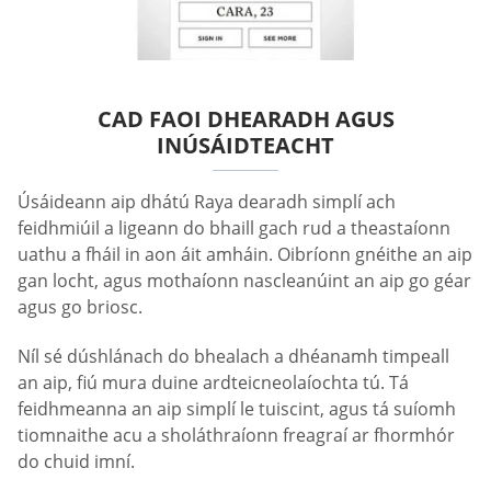
CAD FAOI DHEARADH AGUS
INÚSÁIDTEACHT
Úsáideann aip dhátú Raya dearadh simplí ach
feidhmiúil a ligeann do bhaill gach rud a theastaíonn
uathu a fháil in aon áit amháin. Oibríonn gnéithe an aip
gan locht, agus mothaíonn nascleanúint an aip go géar
agus go briosc.
Níl sé dúshlánach do bhealach a dhéanamh timpeall
an aip, fiú mura duine ardteicneolaíochta tú. Tá
feidhmeanna an aip simplí le tuiscint, agus tá suíomh
tiomnaithe acu a sholáthraíonn freagraí ar fhormhór
do chuid imní.