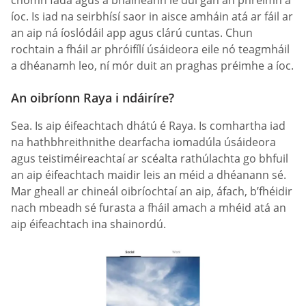
íoc. Is iad na seirbhísí saor in aisce amháin atá ar fáil ar
an aip ná íoslódáil app agus clárú cuntas. Chun
rochtain a fháil ar phróifílí úsáideora eile nó teagmháil
a dhéanamh leo, ní mór duit an praghas préimhe a íoc.
An oibríonn Raya i ndáiríre?
Sea. Is aip éifeachtach dhátú é Raya. Is comhartha iad
na hathbhreithnithe dearfacha iomadúla úsáideora
agus teistiméireachtaí ar scéalta rathúlachta go bhfuil
an aip éifeachtach maidir leis an méid a dhéanann sé.
Mar gheall ar chineál oibríochtaí an aip, áfach, b’fhéidir
nach mbeadh sé furasta a fháil amach a mhéid atá an
aip éifeachtach ina shainordú.