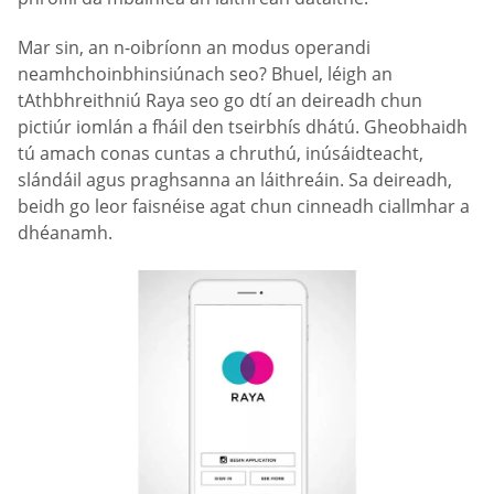
Mar sin, an n-oibríonn an modus operandi
neamhchoinbhinsiúnach seo? Bhuel, léigh an
tAthbhreithniú Raya seo go dtí an deireadh chun
pictiúr iomlán a fháil den tseirbhís dhátú. Gheobhaidh
tú amach conas cuntas a chruthú, inúsáidteacht,
slándáil agus praghsanna an láithreáin. Sa deireadh,
beidh go leor faisnéise agat chun cinneadh ciallmhar a
dhéanamh.