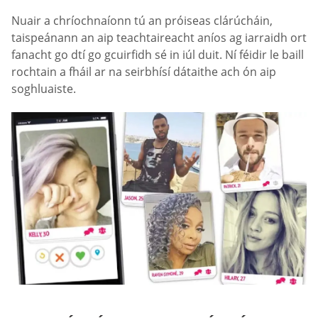
Nuair a chríochnaíonn tú an próiseas clárúcháin,
taispeánann an aip teachtaireacht aníos ag iarraidh ort
fanacht go dtí go gcuirfidh sé in iúl duit. Ní féidir le baill
rochtain a fháil ar na seirbhísí dátaithe ach ón aip
soghluaiste.