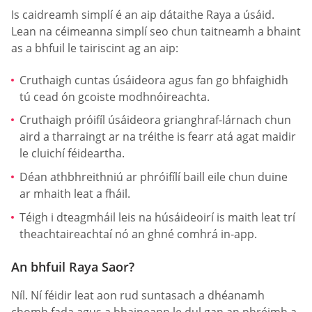
Is caidreamh simplí é an aip dátaithe Raya a úsáid.
Lean na céimeanna simplí seo chun taitneamh a bhaint
as a bhfuil le tairiscint ag an aip:
Cruthaigh cuntas úsáideora agus fan go bhfaighidh
tú cead ón gcoiste modhnóireachta.
Cruthaigh próifíl úsáideora grianghraf-lárnach chun
aird a tharraingt ar na tréithe is fearr atá agat maidir
le cluichí féideartha.
Déan athbhreithniú ar phróifílí baill eile chun duine
ar mhaith leat a fháil.
Téigh i dteagmháil leis na húsáideoirí is maith leat trí
theachtaireachtaí nó an ghné comhrá in-app.
An bhfuil Raya Saor?
Níl. Ní féidir leat aon rud suntasach a dhéanamh
chomh fada agus a bhaineann le dul gan an phréimh a