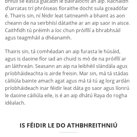
bhfuil sé éasca glacadh le ballraíocht an aip. Rachaidh
d’iarratas trí phróiseas fíoraithe docht sula gceadófar
é. Thairis sin, ní féidir leat taitneamh a bhaint as aon
cheann de na seirbhísí dátaithe ar an aip saor in aisce.
Caithfidh tú préimh a íoc chun próifílí a bhrabhsáil
agus teagmháil a dhéanamh.
Thairis sin, tá comhéadan an aip furasta le húsáid,
agus is daoine fíor iad an chuid is mó de na próifílí ar
an láithreán. Seasann an aip na leibhéil slándála agus
príobháideachta is airde freisin. Mar sin, má tá stádas
cáiliúla bainte amach agat agus má tá tú ag lorg ardán
príobháideach inar féidir leat dáta go saor agus líonrú
le daoine cáiliúla eile, is é an aip dhátú Raya do rogha
idéalach.
IS FÉIDIR LE DO ATHBHREITHNIÚ