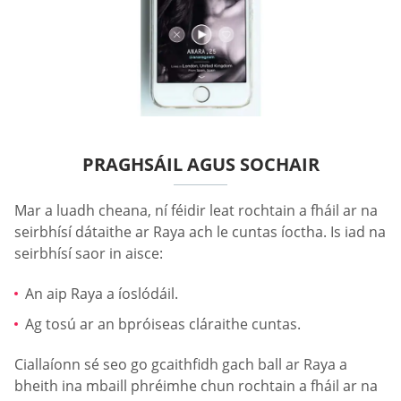
PRAGHSÁIL AGUS SOCHAIR
Mar a luadh cheana, ní féidir leat rochtain a fháil ar na
seirbhísí dátaithe ar Raya ach le cuntas íoctha. Is iad na
seirbhísí saor in aisce:
An aip Raya a íoslódáil.
Ag tosú ar an bpróiseas cláraithe cuntas.
Ciallaíonn sé seo go gcaithfidh gach ball ar Raya a
bheith ina mbaill phréimhe chun rochtain a fháil ar na