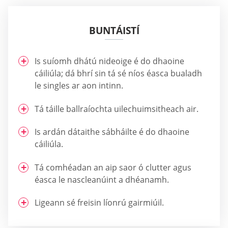
BUNTÁISTÍ
Is suíomh dhátú nideoige é do dhaoine
cáiliúla; dá bhrí sin tá sé níos éasca bualadh
le singles ar aon intinn.
Tá táille ballraíochta uilechuimsitheach air.
Is ardán dátaithe sábháilte é do dhaoine
cáiliúla.
Tá comhéadan an aip saor ó clutter agus
éasca le nascleanúint a dhéanamh.
Ligeann sé freisin líonrú gairmiúil.