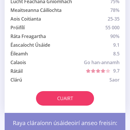
Lucht Féachana Gníomhach
75%
Meaitseanna Cáilíochta
78%
Aois Coitianta
25-35
Próifílí
55 000
Ráta Freagartha
90%
Éascaíocht Úsáide
9.1
Éileamh
8.5
Calaois
Go han-annamh
9.7
Rátáil
Clárú
Saor
CUAIRT
Raya cláraíonn úsáideoirí anseo freisin: