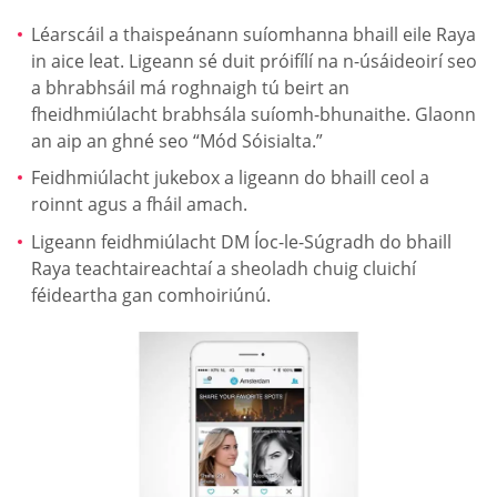
Léarscáil a thaispeánann suíomhanna bhaill eile Raya
in aice leat. Ligeann sé duit próifílí na n-úsáideoirí seo
a bhrabhsáil má roghnaigh tú beirt an
fheidhmiúlacht brabhsála suíomh-bhunaithe. Glaonn
an aip an ghné seo “Mód Sóisialta.”
Feidhmiúlacht jukebox a ligeann do bhaill ceol a
roinnt agus a fháil amach.
Ligeann feidhmiúlacht DM Íoc-le-Súgradh do bhaill
Raya teachtaireachtaí a sheoladh chuig cluichí
féideartha gan comhoiriúnú.