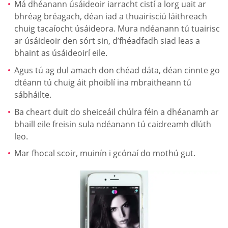
Má dhéanann úsáideoir iarracht cistí a lorg uait ar
bhréag bréagach, déan iad a thuairisciú láithreach
chuig tacaíocht úsáideora. Mura ndéanann tú tuairisc
ar úsáideoir den sórt sin, d’fhéadfadh siad leas a
bhaint as úsáideoirí eile.
Agus tú ag dul amach don chéad dáta, déan cinnte go
dtéann tú chuig áit phoiblí ina mbraitheann tú
sábháilte.
Ba cheart duit do sheiceáil chúlra féin a dhéanamh ar
bhaill eile freisin sula ndéanann tú caidreamh dlúth
leo.
Mar fhocal scoir, muinín i gcónaí do mothú gut.