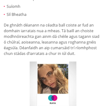
Suíomh
Slí Bheatha
De ghnáth déanann na céadta ball coiste ar fud an
domhain iarratais nua a mheas. Tá baill an choiste
modhnóireachta gan ainm dá chéile agus tagann siad
ó chúlraí, aoiseanna, leasanna agus roghanna gnéis
éagsúla. Déanfaidh an aip cumarsáid trí ríomhphost
chun stádas d’iarratais a chur in iúl duit.