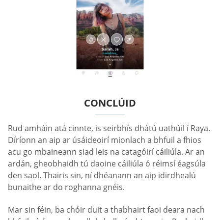
CONCLÚID
Rud amháin atá cinnte, is seirbhís dhátú uathúil í Raya.
Díríonn an aip ar úsáideoirí mionlach a bhfuil a fhios
acu go mbaineann siad leis na catagóirí cáiliúla. Ar an
ardán, gheobhaidh tú daoine cáiliúla ó réimsí éagsúla
den saol. Thairis sin, ní dhéanann an aip idirdhealú
bunaithe ar do roghanna gnéis.
Mar sin féin, ba chóir duit a thabhairt faoi deara nach