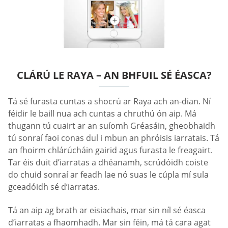
CLÁRÚ LE RAYA – AN BHFUIL SÉ ÉASCA?
Tá sé furasta cuntas a shocrú ar Raya ach an-dian. Ní
féidir le baill nua ach cuntas a chruthú ón aip. Má
thugann tú cuairt ar an suíomh Gréasáin, gheobhaidh
tú sonraí faoi conas dul i mbun an phróisis iarratais. Tá
an fhoirm chlárúcháin gairid agus furasta le freagairt.
Tar éis duit d’iarratas a dhéanamh, scrúdóidh coiste
do chuid sonraí ar feadh lae nó suas le cúpla mí sula
gceadóidh sé d’iarratas.
Tá an aip ag brath ar eisiachais, mar sin níl sé éasca
d’iarratas a fhaomhadh. Mar sin féin, má tá cara agat