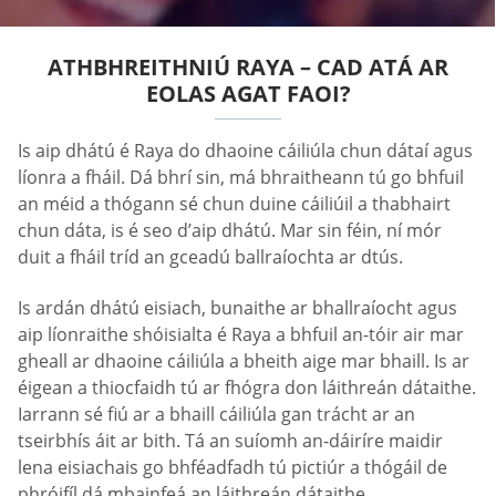
ATHBHREITHNIÚ RAYA – CAD ATÁ AR
EOLAS AGAT FAOI?
Is aip dhátú é Raya do dhaoine cáiliúla chun dátaí agus
líonra a fháil. Dá bhrí sin, má bhraitheann tú go bhfuil
an méid a thógann sé chun duine cáiliúil a thabhairt
chun dáta, is é seo d’aip dhátú. Mar sin féin, ní mór
duit a fháil tríd an gceadú ballraíochta ar dtús.
Is ardán dhátú eisiach, bunaithe ar bhallraíocht agus
aip líonraithe shóisialta é Raya a bhfuil an-tóir air mar
gheall ar dhaoine cáiliúla a bheith aige mar bhaill. Is ar
éigean a thiocfaidh tú ar fhógra don láithreán dátaithe.
Iarrann sé fiú ar a bhaill cáiliúla gan trácht ar an
tseirbhís áit ar bith. Tá an suíomh an-dáiríre maidir
lena eisiachais go bhféadfadh tú pictiúr a thógáil de
phróifíl dá mbainfeá an láithreán dátaithe.