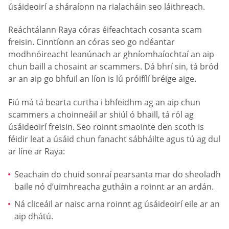
úsáideoirí a sháraíonn na rialacháin seo láithreach.
Reáchtálann Raya córas éifeachtach cosanta scam
freisin. Cinntíonn an córas seo go ndéantar
modhnóireacht leanúnach ar ghníomhaíochtaí an aip
chun baill a chosaint ar scammers. Dá bhrí sin, tá bród
ar an aip go bhfuil an líon is lú próifílí bréige aige.
Fiú má tá bearta curtha i bhfeidhm ag an aip chun
scammers a choinneáil ar shiúl ó bhaill, tá ról ag
úsáideoirí freisin. Seo roinnt smaointe den scoth is
féidir leat a úsáid chun fanacht sábháilte agus tú ag dul
ar líne ar Raya:
Seachain do chuid sonraí pearsanta mar do sheoladh
baile nó d’uimhreacha gutháin a roinnt ar an ardán.
Ná cliceáil ar naisc arna roinnt ag úsáideoirí eile ar an
aip dhátú.