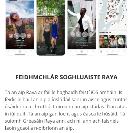
FEIDHMCHLÁR SOGHLUAISTE RAYA
Tá an aip Raya ar fáil le haghaidh feistí iOS amháin. Is
féidir le baill an aip a íoslódáil saor in aisce agus cuntas
úsáideora a chruthú. Cuireann an aip stádas d’iarratas
in iúl duit. Tá an aip gan locht agus éasca le húsáid. Tá
suíomh Gréasáin Raya ann, ach níl ann ach faisnéis
faoin gcaoi a n-oibríonn an aip.