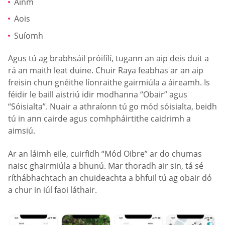
Ainm
Aois
Suíomh
Agus tú ag brabhsáil próifílí, tugann an aip deis duit a
rá an maith leat duine. Chuir Raya feabhas ar an aip
freisin chun gnéithe líonraithe gairmiúla a áireamh. Is
féidir le baill aistriú idir modhanna “Obair” agus
“Sóisialta”. Nuair a athraíonn tú go mód sóisialta, beidh
tú in ann cairde agus comhpháirtithe caidrimh a
aimsiú.
Ar an láimh eile, cuirfidh “Mód Oibre” ar do chumas
naisc ghairmiúla a bhunú. Mar thoradh air sin, tá sé
ríthábhachtach an chuideachta a bhfuil tú ag obair dó
a chur in iúl faoi láthair.