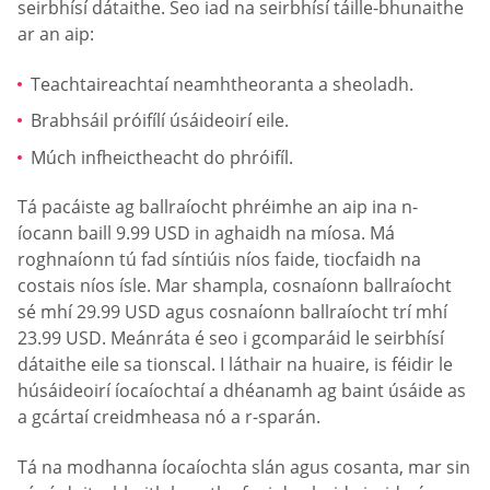
seirbhísí dátaithe. Seo iad na seirbhísí táille-bhunaithe
ar an aip:
Teachtaireachtaí neamhtheoranta a sheoladh.
Brabhsáil próifílí úsáideoirí eile.
Múch infheictheacht do phróifíl.
Tá pacáiste ag ballraíocht phréimhe an aip ina n-
íocann baill 9.99 USD in aghaidh na míosa. Má
roghnaíonn tú fad síntiúis níos faide, tiocfaidh na
costais níos ísle. Mar shampla, cosnaíonn ballraíocht
sé mhí 29.99 USD agus cosnaíonn ballraíocht trí mhí
23.99 USD. Meánráta é seo i gcomparáid le seirbhísí
dátaithe eile sa tionscal. I láthair na huaire, is féidir le
húsáideoirí íocaíochtaí a dhéanamh ag baint úsáide as
a gcártaí creidmheasa nó a r-sparán.
Tá na modhanna íocaíochta slán agus cosanta, mar sin