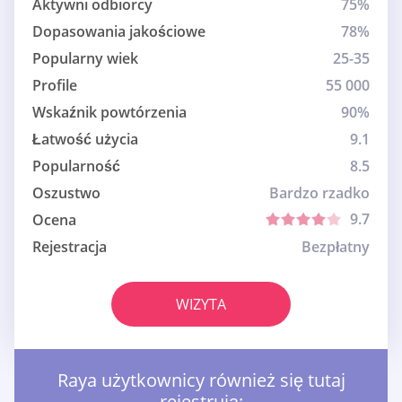
Aktywni odbiorcy
75%
Dopasowania jakościowe
78%
Popularny wiek
25-35
Profile
55 000
Wskaźnik powtórzenia
90%
Łatwość użycia
9.1
Popularność
8.5
Oszustwo
Bardzo rzadko
9.7
Ocena
Rejestracja
Bezpłatny
WIZYTA
Raya użytkownicy również się tutaj
rejestrują: