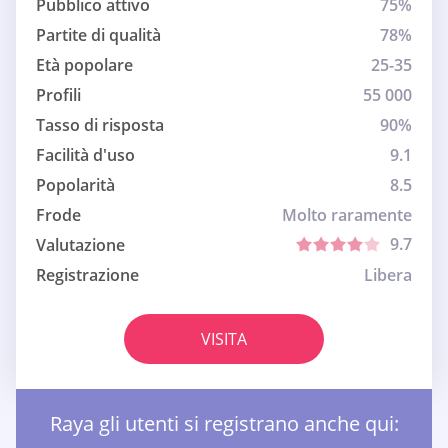
Pubblico attivo
75%
Partite di qualità
78%
Età popolare
25-35
Profili
55 000
Tasso di risposta
90%
Facilità d'uso
9.1
Popolarità
8.5
Frode
Molto raramente
9.7
Valutazione
Registrazione
Libera
VISITA
Raya gli utenti si registrano anche qui: