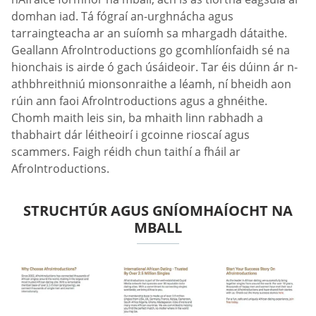
domhan iad. Tá fógraí an-urghnácha agus
tarraingteacha ar an suíomh sa mhargadh dátaithe.
Geallann AfroIntroductions go gcomhlíonfaidh sé na
hionchais is airde ó gach úsáideoir. Tar éis dúinn ár n-
athbhreithniú mionsonraithe a léamh, ní bheidh aon
rúin ann faoi AfroIntroductions agus a ghnéithe.
Chomh maith leis sin, ba mhaith linn rabhadh a
thabhairt dár léitheoirí i gcoinne rioscaí agus
scammers. Faigh réidh chun taithí a fháil ar
AfroIntroductions.
STRUCHTÚR AGUS GNÍOMHAÍOCHT NA
MBALL