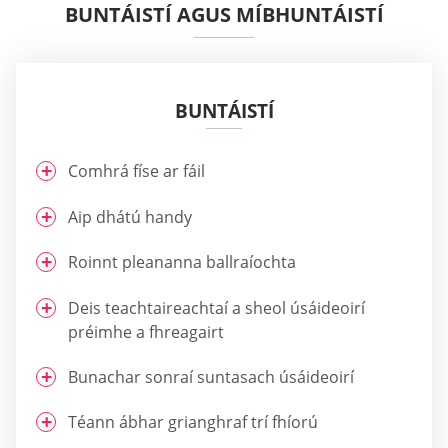
BUNTÁISTÍ AGUS MÍBHUNTÁISTÍ
BUNTÁISTÍ
Comhrá físe ar fáil
Aip dhátú handy
Roinnt pleananna ballraíochta
Deis teachtaireachtaí a sheol úsáideoirí
préimhe a fhreagairt
Bunachar sonraí suntasach úsáideoirí
Téann ábhar grianghraf trí fhíorú