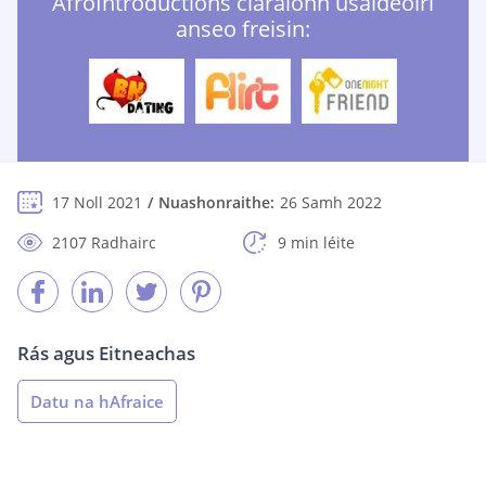
AfroIntroductions cláraíonn úsáideoirí
anseo freisin:
17 Noll 2021
Nuashonraithe:
26 Samh 2022
2107 Radhairc
9 min léite
Rás agus Eitneachas
Datu na hAfraice