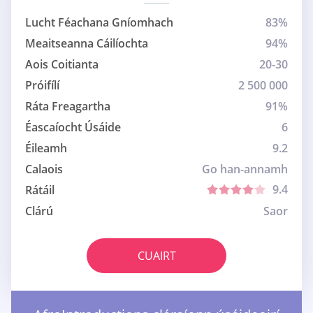
Lucht Féachana Gníomhach
83%
Meaitseanna Cáilíochta
94%
Aois Coitianta
20-30
Próifílí
2 500 000
Ráta Freagartha
91%
Éascaíocht Úsáide
6
Éileamh
9.2
Calaois
Go han-annamh
9.4
Rátáil
Clárú
Saor
CUAIRT