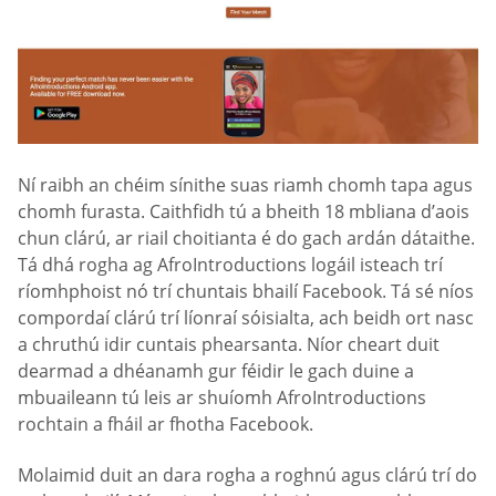
Ní raibh an chéim sínithe suas riamh chomh tapa agus
chomh furasta. Caithfidh tú a bheith 18 mbliana d’aois
chun clárú, ar riail choitianta é do gach ardán dátaithe.
Tá dhá rogha ag AfroIntroductions logáil isteach trí
ríomhphoist nó trí chuntais bhailí Facebook. Tá sé níos
compordaí clárú trí líonraí sóisialta, ach beidh ort nasc
a chruthú idir cuntais phearsanta. Níor cheart duit
dearmad a dhéanamh gur féidir le gach duine a
mbuaileann tú leis ar shuíomh AfroIntroductions
rochtain a fháil ar fhotha Facebook.
Molaimid duit an dara rogha a roghnú agus clárú trí do