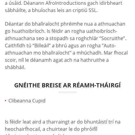
a úsáid. Déanann AfroIntroductions gach idirbheart
sábháilte, a bhuíochas leis an criptiú SSL.
Déantar do bhallraíocht phréimhe nua a athnuachan
go huathoibríoch. Is féidir an rogha uathoibríoch-
athnuachana seo a stopadh sa roghchlár “Socruithe”.
Caithfidh tú “Billeáil” a bhrú agus an rogha “Auto-
athnuachan mo bhallraíocht” a mhúchadh. Mar fhocal
scoir, níl le déanamh agat ach na hathruithe a
shábháil.
GNÉITHE BREISE AR RÉAMH-THÁIRGÍ
Clibeanna Cupid
Is féidir leat aird a tharraingt ar do bhuntáistí trí na
heochairfhocail, a chuirtear le do phróifíl