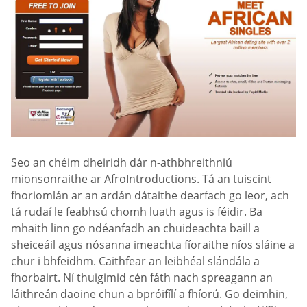
Seo an chéim dheiridh dár n-athbhreithniú
mionsonraithe ar AfroIntroductions. Tá an tuiscint
fhoriomlán ar an ardán dátaithe dearfach go leor, ach
tá rudaí le feabhsú chomh luath agus is féidir. Ba
mhaith linn go ndéanfadh an chuideachta baill a
sheiceáil agus nósanna imeachta fíoraithe níos sláine a
chur i bhfeidhm. Caithfear an leibhéal slándála a
fhorbairt. Ní thuigimid cén fáth nach spreagann an
láithreán daoine chun a bpróifílí a fhíorú. Go deimhin,