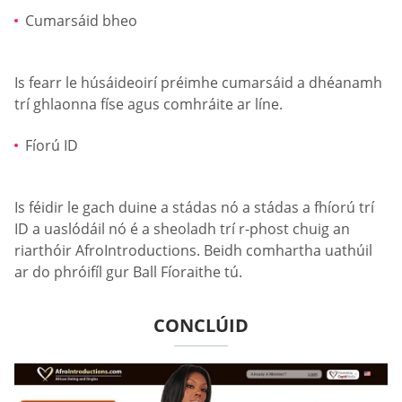
Cumarsáid bheo
Is fearr le húsáideoirí préimhe cumarsáid a dhéanamh
trí ghlaonna físe agus comhráite ar líne.
Fíorú ID
Is féidir le gach duine a stádas nó a stádas a fhíorú trí
ID a uaslódáil nó é a sheoladh trí r-phost chuig an
riarthóir AfroIntroductions. Beidh comhartha uathúil
ar do phróifíl gur Ball Fíoraithe tú.
CONCLÚID