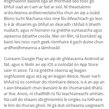
Roghnaíonn daoine óga an fhormáid seo toisc go
bhfuil siad an t-am ar fad ar siúl. Ní theastaíonn
ardscileanna ardteicneolaíochta chun an aip a úsáid.
Bíonn lucht féachana níos sine fós éifeachtach go leor.
Is é ár dtuairim go bhfuil an dearadh i bhfad ó bheith
nuálach, agus ní hionann na gnéithe suntasacha agus
aipeanna dátaithe cosúla. Mar sin féin, tá buntáistí ag
baint leis toisc nach geek ríomhaire é gach duine chun
ardfheidhmeanna a láimhseáil.
Cuireann Google Play an aip do ghléasanna Android ar
fáil, agus is féidir an aip iOS a íoslódáil ón App Store
saor in aisce. Tá na gnéithe céanna ag leagan
soghluaiste agus atá ag an leagan deisce. Nuair nach
bhfuil tú os comhair do ríomhaire deisce, is é an aip an
t-aon bhealach chun leanúint le do chumarsáid dhátú
ar líne. Anois, ní chaillfidh tú fiú teachtaireacht amháin.
Ná caill do sheans idirghníomhú le singles na hAfraice
le linn do thurais ghnó. Ní gá duit oícheanta uaigneach