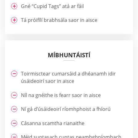
Gné “Cupid Tags” atá ar fáil
Tá próifílí brabhsála saor in aisce
MÍBHUNTÁISTÍ
Toirmisctear cumarsáid a dhéanamh idir
úsáideoirí saor in aisce
Níl na gnéithe is fearr saor in aisce
Ní gá d’úsáideoirí ríomhphoist a fhíorú
Cásanna scamtha rianaithe
Méid suntasach cuntas neamhghníomhach