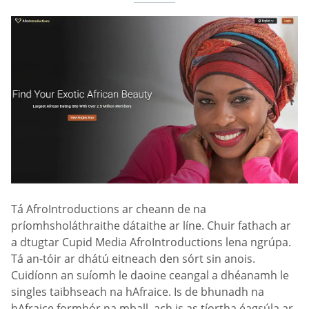
Tá AfroIntroductions ar cheann de na
príomhsholáthraithe dátaithe ar líne. Chuir fathach ar
a dtugtar Cupid Media AfroIntroductions lena ngrúpa.
Tá an-tóir ar dhátú eitneach den sórt sin anois.
Cuidíonn an suíomh le daoine ceangal a dhéanamh le
singles taibhseach na hAfraice. Is de bhunadh na
hAfraice formhór na mball, ach is as tíortha éagsúla ar