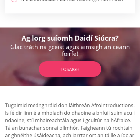
Ag lorg suíomh Daidí Siúcra?
Glac tráth na gceist agus aimsigh an ceann
foirfe!
TOSAIGH
Tugaimid meánghráid don láithreán AfroIntroductions.
Is féidir linn é a mholadh do dhaoine a bhfuil suim acu i
ndaoine, stíl mhaireachtála agus i gcultúr na hAfraice.
Tá an bunachar sonraí ollmhór. Faigheann tú rochtain
ar ghnéithe úsáideacha, ach iarrtar ort an táille a íoc ar