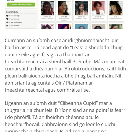
Cuireann an suíomh cosc ar idirghníomhaíocht idir
baill in aisce. Tá cead agat do “Leas” a sheoladh chuig
daoine eile agus freagra a thabhairt ar
theachtaireachtaí a sheol baill Préimhe. Más mian leat
cumarsáid a dhéanamh ar AfroIntroductions, caithfidh
plean ballraíochta íoctha a bheith ag ball amháin. Níl
aon srianta ag cuntais Óir / Platanam ar
theachtaireachtaí agus comhráite físe.
Ligeann an suíomh duit “Clibeanna Cupid” mar a
thugtar air a chur leis. Díríonn siad ar na pointí is fearr
i do phróifíl. Tá an fheidhm chéanna acu le
heochairfhocail. Cabhraíonn siad go leor le cluichí
oiriúnacha a chuardach. Is iad seo a leanas na