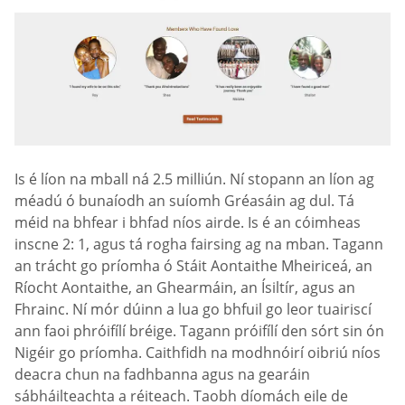
Is é líon na mball ná 2.5 milliún. Ní stopann an líon ag
méadú ó bunaíodh an suíomh Gréasáin ag dul. Tá
méid na bhfear i bhfad níos airde. Is é an cóimheas
inscne 2: 1, agus tá rogha fairsing ag na mban. Tagann
an trácht go príomha ó Stáit Aontaithe Mheiriceá, an
Ríocht Aontaithe, an Ghearmáin, an Ísiltír, agus an
Fhrainc. Ní mór dúinn a lua go bhfuil go leor tuairiscí
ann faoi phróifílí bréige. Tagann próifílí den sórt sin ón
Nigéir go príomha. Caithfidh na modhnóirí oibriú níos
deacra chun na fadhbanna agus na gearáin
sábháilteachta a réiteach. Taobh díomách eile de