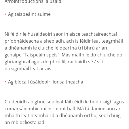
AfroIntroductions, a úsáid.
Ag taispeáint suime
Ní féidir le húsáideoirí saor in aisce teachtaireachtaí
príobháideacha a sheoladh, ach is féidir leat teagmháil
a dhéanamh le cluiche féideartha trí bhrú ar an
gcnaipe “Taispeáin spéis”. Más maith le do chluiche do
ghrianghraf agus do phróifíl, rachaidh sé / sí i
dteagmháil leat ar ais.
Ag blocáil úsáideoirí ionsaitheacha
Cuideoidh an ghné seo leat fáil réidh le bodhraigh agus
cumarsáid mhíchuí le roinnt ball. Má tá daoine ann ar
mhaith leat neamhaird a dhéanamh orthu, seol chuig
an mblocliosta iad.