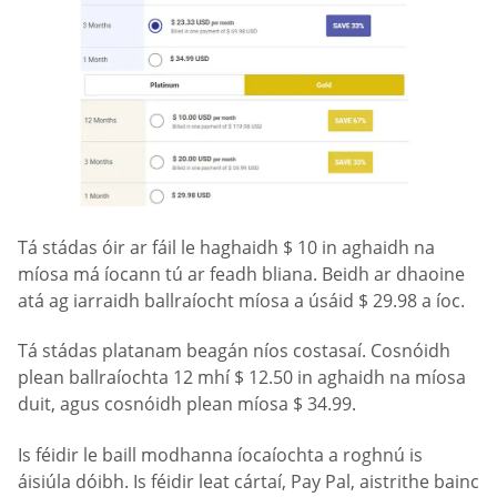
Tá stádas óir ar fáil le haghaidh $ 10 in aghaidh na
míosa má íocann tú ar feadh bliana. Beidh ar dhaoine
atá ag iarraidh ballraíocht míosa a úsáid $ 29.98 a íoc.
Tá stádas platanam beagán níos costasaí. Cosnóidh
plean ballraíochta 12 mhí $ 12.50 in aghaidh na míosa
duit, agus cosnóidh plean míosa $ 34.99.
Is féidir le baill modhanna íocaíochta a roghnú is
áisiúla dóibh. Is féidir leat cártaí, Pay Pal, aistrithe bainc