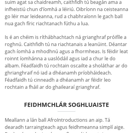
suim agat sa chaidreamh, caithfidh tú beagán ama a
infheistiú chun d’íomhá a léiriú. Oibríonn na ceisteanna
go léir mar leideanna, rud a chabhraíonn le gach ball
nua gach fíric riachtanach fúthu a lua.
Is é an chéim is ríthábhachtach ná grianghraf próifíle a
roghnú. Caithfidh tú na riachtanais a leanúint. Déantar
gach íomhá a mhodhnú agus a fhormheas. Is féidir leat
roinnt íomhánna a uaslódáil agus iad a chur le do
albam. Féadfaidh tú rochtain oscailte a sholáthar ar do
ghrianghraif nó iad a dhéanamh príobháideach.
Féadfaidh tú cinneadh a dhéanamh ar féidir leo
rochtain a fháil ar do ghailearaí grianghraf.
FEIDHMCHLÁR SOGHLUAISTE
Meallann a lán ball AfroIntroductions an aip. Tá
dearadh tarraingteach agus feidhmeanna simplí aige.