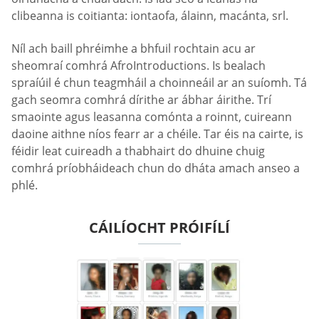
clibeanna is coitianta: iontaofa, álainn, macánta, srl.
Níl ach baill phréimhe a bhfuil rochtain acu ar
sheomraí comhrá AfroIntroductions. Is bealach
spraíúil é chun teagmháil a choinneáil ar an suíomh. Tá
gach seomra comhrá dírithe ar ábhar áirithe. Trí
smaointe agus leasanna comónta a roinnt, cuireann
daoine aithne níos fearr ar a chéile. Tar éis na cairte, is
féidir leat cuireadh a thabhairt do dhuine chuig
comhrá príobháideach chun do dháta amach anseo a
phlé.
CÁILÍOCHT PRÓIFÍLÍ