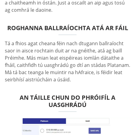
a chaitheamh in óstán. Just a oscailt an aip agus tosú
ag comhrá le daoine.
ROGHANNA BALLRAÍOCHTA ATÁ AR FÁIL
Tá a fhios agat cheana féin nach dtugann ballraíocht
saor in aisce rochtain duit ar na gnéithe, atá ag baill
Préimhe. Más mian leat eispéireas iomlán dátaithe a
fháil, caithfidh tú uasghrádú go dtí an stádas Platanam.
Má tá bac teanga le muintir na hAfraice, is féidir leat
seirbhísí aistriúcháin a úsáid.
AN TÁILLE CHUN DO PHRÓIFÍL A
UASGHRÁDÚ