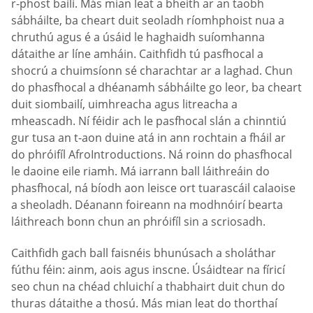
r-phost bailí. Más mian leat a bheith ar an taobh
sábháilte, ba cheart duit seoladh ríomhphoist nua a
chruthú agus é a úsáid le haghaidh suíomhanna
dátaithe ar líne amháin. Caithfidh tú pasfhocal a
shocrú a chuimsíonn sé charachtar ar a laghad. Chun
do phasfhocal a dhéanamh sábháilte go leor, ba cheart
duit siombailí, uimhreacha agus litreacha a
mheascadh. Ní féidir ach le pasfhocal slán a chinntiú
gur tusa an t-aon duine atá in ann rochtain a fháil ar
do phróifíl AfroIntroductions. Ná roinn do phasfhocal
le daoine eile riamh. Má iarrann ball láithreáin do
phasfhocal, ná bíodh aon leisce ort tuarascáil calaoise
a sheoladh. Déanann foireann na modhnóirí bearta
láithreach bonn chun an phróifíl sin a scriosadh.
Caithfidh gach ball faisnéis bhunúsach a sholáthar
fúthu féin: ainm, aois agus inscne. Úsáidtear na fíricí
seo chun na chéad chluichí a thabhairt duit chun do
thuras dátaithe a thosú. Más mian leat do thorthaí