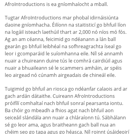
AfroIntroductions is ea gníomhaíocht a mball.
Tugtar AfroIntroductions mar phobal idirnáisiúnta
daoine gníomhacha. Éilíonn na staitisticí go bhfuil líon
na logáil isteach laethúil thart ar 2,000 nó níos mó fós.
Ag an am céanna, feicimid go ndéanann a lán ball
gearán go bhfuil leibhéal na sofhreagrachta íseal go
leor i gcomparáid le suíomhanna eile. Níl sé annamh
nuair a chuireann duine tús le comhrá cairdiúil agus
nuair a bhuaileann sé le scammers amháin, ar spéis
leo airgead nó cúnamh airgeadais de chineál eile.
Tuigimid go bhfuil an riosca go ndéanfar calaois ard ar
gach ardán dátaithe. Cuireann AfroIntroductions
próifílí comhaltaí nach bhfuil sonraí pearsanta iontu.
Ba chóir go mbeadh a fhios agat nach bhfuil aon
seiceáil slándála ann nuair a chláraíonn tú. Sábhálann
sé go leor ama, agus braitheann gach ball nua an
chéim seo go tapa agus go héasca. Níl roinnt úsáideoirí