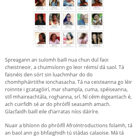
Spreagann an suíomh baill nua chun dul faoi
cheistneoir, a chuimsíonn go leor réimsí dá saol. Tá
faisnéis den sórt sin luachmhar do do
chomhpháirtithe ionchasacha. Tá na ceisteanna go léir
roinnte i gcatagóirí, mar shampla, cuma, spéiseanna,
stíl mhaireachtála, roghanna, srl. Ní céim éigeantach é,
ach cuirfidh sé ar do phróifíl seasamh amach.
Glacfaidh baill eile d’iarratas níos dáiríre.
Nuair a bhíonn do phróifíl AfroIntroductions folamh, tá
an baol ann go bhfaighidh tú stádas calaoise. Má tá