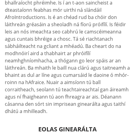
bhallraíocht phréimhe. Is í an t-aon saincheist a
dteastaíonn feabhas mór uirthi ná slándáil
AfroIntroductions. Is é an chéad rud ba chóir don
láithreán gréasáin a sheoladh ná fíorú próifílí. Is féidir
leis an nós imeachta seo cabhrú le camscéimeanna
agus cuntais bhréige a chosc. Tá sé riachtanach
sábháilteacht na gcliant a mhéadú. Ba cheart do na
modhnóirí aird a thabhairt ar phróifílí
neamhghníomhacha, a thógann go leor spáis ar an
láithreán. Ba mhaith le baill nua clárú agus taitneamh a
bhaint as dul ar líne agus cumarsáid le daoine ó mhór-
roinn na hAfraice. Nuair a aimsíonn tú ball
corraitheach, seolann tú teachtaireachtaí gan áireamh
agus ní fhaigheann tú aon fhreagra ar ais. Déanann
cásanna den sórt sin imprisean ginearálta agus taithí
dhátú a mhilleadh.
EOLAS GINEARÁLTA