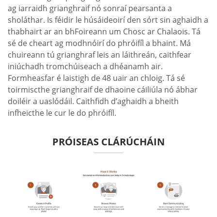
ag iarraidh grianghraif nó sonraí pearsanta a
sholáthar. Is féidir le húsáideoirí den sórt sin aghaidh a
thabhairt ar an bhFoireann um Chosc ar Chalaois. Tá
sé de cheart ag modhnóirí do phróifíl a bhaint. Má
chuireann tú grianghraf leis an láithreán, caithfear
iniúchadh tromchúiseach a dhéanamh air.
Formheasfar é laistigh de 48 uair an chloig. Tá sé
toirmiscthe grianghraif de dhaoine cáiliúla nó ábhar
doiléir a uaslódáil. Caithfidh d’aghaidh a bheith
infheicthe le cur le do phróifíl.
PRÓISEAS CLÁRÚCHÁIN