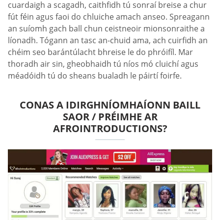
cuardaigh a scagadh, caithfidh tú sonraí breise a chur
fút féin agus faoi do chluiche amach anseo. Spreagann
an suíomh gach ball chun ceistneoir mionsonraithe a
líonadh. Tógann an tasc an-chuid ama, ach cuirfidh an
chéim seo barántúlacht bhreise le do phróifíl. Mar
thoradh air sin, gheobhaidh tú níos mó cluichí agus
méadóidh tú do sheans bualadh le páirtí foirfe.
CONAS A IDIRGHNÍOMHAÍONN BAILL
SAOR / PRÉIMHE AR
AFROINTRODUCTIONS?