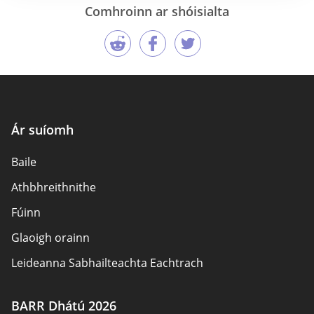
Comhroinn ar shóisialta
Ár suíomh
Baile
Athbhreithnithe
Fúinn
Glaoigh orainn
Leideanna Sabhailteachta Eachtrach
Údair
BARR Dhátú 2026
Beartas Príobháideachais