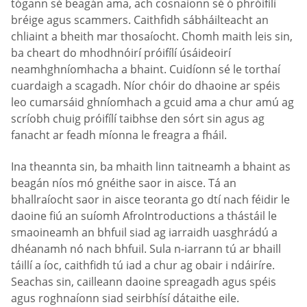
tógann sé beagán ama, ach cosnaíonn sé ó phróifílí
bréige agus scammers. Caithfidh sábháilteacht an
chliaint a bheith mar thosaíocht. Chomh maith leis sin,
ba cheart do mhodhnóirí próifílí úsáideoirí
neamhghníomhacha a bhaint. Cuidíonn sé le torthaí
cuardaigh a scagadh. Níor chóir do dhaoine ar spéis
leo cumarsáid ghníomhach a gcuid ama a chur amú ag
scríobh chuig próifílí taibhse den sórt sin agus ag
fanacht ar feadh míonna le freagra a fháil.
Ina theannta sin, ba mhaith linn taitneamh a bhaint as
beagán níos mó gnéithe saor in aisce. Tá an
bhallraíocht saor in aisce teoranta go dtí nach féidir le
daoine fiú an suíomh AfroIntroductions a thástáil le
smaoineamh an bhfuil siad ag iarraidh uasghrádú a
dhéanamh nó nach bhfuil. Sula n-iarrann tú ar bhaill
táillí a íoc, caithfidh tú iad a chur ag obair i ndáiríre.
Seachas sin, cailleann daoine spreagadh agus spéis
agus roghnaíonn siad seirbhísí dátaithe eile.