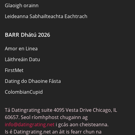
Glaoigh orainn
Leideanna Sabhailteachta Eachtrach
Údair
BARR Dhátú 2026
Beartas Príobháideachais
Amor en Linea
Freagracht
Láithreáin Datu
Nochtadh Affiliate
FirstMet
Léarscáil an láithreáin
Dating do Dhaoine Fásta
ColombianCupid
Dátú BBW
Tá Datingrating suite 4095 Vesta Drive Chicago, IL
MeetMindful
60657. Seol ríomhphost chugainn ag
Dátú BDSM
info@datingrating.net
i gcás aon cheisteanna.
Is é Datingrating.net an áit is fearr chun na