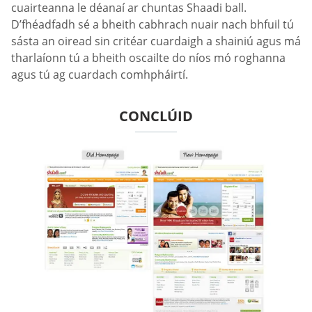
cuairteanna le déanaí ar chuntas Shaadi ball.
D’fhéadfadh sé a bheith cabhrach nuair nach bhfuil tú
sásta an oiread sin critéar cuardaigh a shainiú agus má
tharlaíonn tú a bheith oscailte do níos mó roghanna
agus tú ag cuardach comhpháirtí.
CONCLÚID