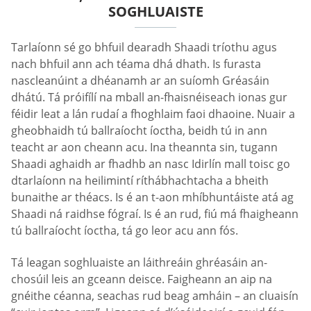
SOGHLUAISTE
Tarlaíonn sé go bhfuil dearadh Shaadi tríothu agus
nach bhfuil ann ach téama dhá dhath. Is furasta
nascleanúint a dhéanamh ar an suíomh Gréasáin
dhátú. Tá próifílí na mball an-fhaisnéiseach ionas gur
féidir leat a lán rudaí a fhoghlaim faoi dhaoine. Nuair a
gheobhaidh tú ballraíocht íoctha, beidh tú in ann
teacht ar aon cheann acu. Ina theannta sin, tugann
Shaadi aghaidh ar fhadhb an nasc Idirlín mall toisc go
dtarlaíonn na heilimintí ríthábhachtacha a bheith
bunaithe ar théacs. Is é an t-aon mhíbhuntáiste atá ag
Shaadi ná raidhse fógraí. Is é an rud, fiú má fhaigheann
tú ballraíocht íoctha, tá go leor acu ann fós.
Tá leagan soghluaiste an láithreáin ghréasáin an-
chosúil leis an gceann deisce. Faigheann an aip na
gnéithe céanna, seachas rud beag amháin – an cluaisín