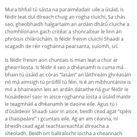
Mura bhfuil tú sásta na paraiméadair uile a úsáid, is
féidir leat dul díreach chuig an rogha cluichí. Sa chás
seo, gheobhaidh halgartaim an ardáin dhátú cluiche a
chomhlíonann gach critéar a shonraítear le linn an
phróisis chlárúcháin. Is féidir freisin cluichí Shaadi a
scagadh de réir roghanna pearsanta, suíomh, srl.
Is féidir freisin aon chuntais is mian leat a chur ar
ghearrliosta. Is féidir é seo a dhéanamh is cuma má
bhain tú úsáid as córas “lasáin” an láithreáin ghréasáin
nó má aimsigh tú próifílí tú féin. Is é an míbhuntáiste is
mó a bhaineann leis an ardán dátaithe ná gur féidir le
húsáideoirí saor in aisce roghanna íosta a úsáid maidir
le teagmháil a dhéanamh le daoine eile. Agus tú i
d’úsáideoir Shaadi saor in aisce, beidh cead agat “spéis
a thaispeáint” i gcuntais eile. Ag an am céanna, ní
bheidh cead agat teachtaireachtaí díreacha a
sheoladh. Beidh ort ballraíocht íoctha a cheannach