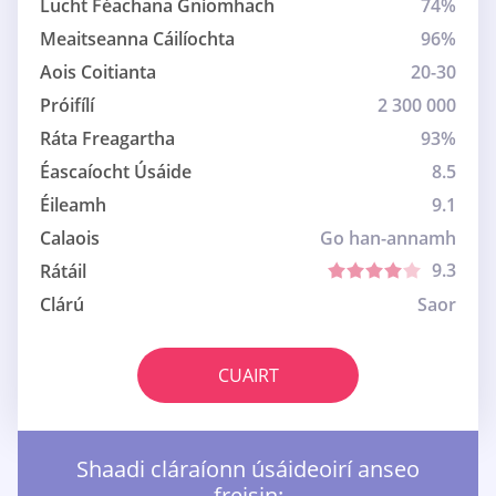
Lucht Féachana Gníomhach
74%
Meaitseanna Cáilíochta
96%
Aois Coitianta
20-30
Próifílí
2 300 000
Ráta Freagartha
93%
Éascaíocht Úsáide
8.5
Éileamh
9.1
Calaois
Go han-annamh
9.3
Rátáil
Clárú
Saor
CUAIRT
Shaadi cláraíonn úsáideoirí anseo
freisin: