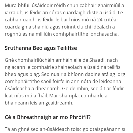
Mura bhfuil úsáideoir réidh chun cabhair ghairmiúil a
iarraidh, is féidir an córas cuardaigh cliste a úsáid. Le
cabhair uaidh, is féidir le baill níos mó ná 24 critéar
cuardaigh a shainiú agus roinnt cluichí idéalach a
roghnú as na milliúin comhpháirtithe ionchasacha.
Sruthanna Beo agus Teilifíse
Gné chomhairliúcháin amháin eile de Shaadi, nach
nglacann le comhairle shaineolach a úsáid ná teilifís
bheo agus blag. Seo nuair a bhíonn daoine atá ag lorg
comhpháirtithe saoil foirfe in ann nóta de leideanna
úsáideacha a dhéanamh. Go deimhin, seo áit ar féidir
leat níos mó a fháil. Mar shampla, comhairle a
bhaineann leis an gcaidreamh.
Cé a Bhreathnaigh ar mo Phróifíl?
Tá an ghné seo an-úsáideach toisc go dtaispeánann sí