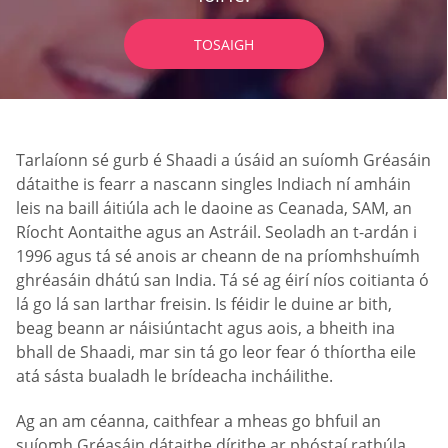
TOSAIGH
Tarlaíonn sé gurb é Shaadi a úsáid an suíomh Gréasáin
dátaithe is fearr a nascann singles Indiach ní amháin
leis na baill áitiúla ach le daoine as Ceanada, SAM, an
Ríocht Aontaithe agus an Astráil. Seoladh an t-ardán i
1996 agus tá sé anois ar cheann de na príomhshuímh
ghréasáin dhátú san India. Tá sé ag éirí níos coitianta ó
lá go lá san Iarthar freisin. Is féidir le duine ar bith,
beag beann ar náisiúntacht agus aois, a bheith ina
bhall de Shaadi, mar sin tá go leor fear ó thíortha eile
atá sásta bualadh le brídeacha incháilithe.
Ag an am céanna, caithfear a mheas go bhfuil an
suíomh Gréasáin dátaithe dírithe ar phóstaí rathúla.