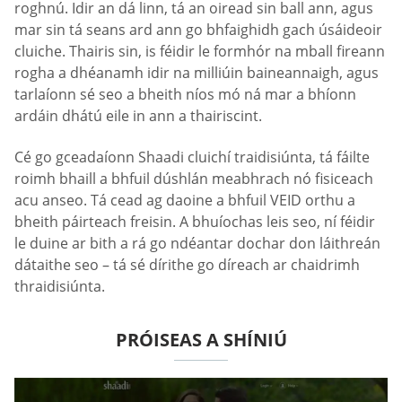
roghnú. Idir an dá linn, tá an oiread sin ball ann, agus
mar sin tá seans ard ann go bhfaighidh gach úsáideoir
cluiche. Thairis sin, is féidir le formhór na mball fireann
rogha a dhéanamh idir na milliúin baineannaigh, agus
tarlaíonn sé seo a bheith níos mó ná mar a bhíonn
ardáin dhátú eile in ann a thairiscint.
Cé go gceadaíonn Shaadi cluichí traidisiúnta, tá fáilte
roimh bhaill a bhfuil dúshlán meabhrach nó fisiceach
acu anseo. Tá cead ag daoine a bhfuil VEID orthu a
bheith páirteach freisin. A bhuíochas leis seo, ní féidir
le duine ar bith a rá go ndéantar dochar don láithreán
dátaithe seo – tá sé dírithe go díreach ar chaidrimh
thraidisiúnta.
PRÓISEAS A SHÍNIÚ