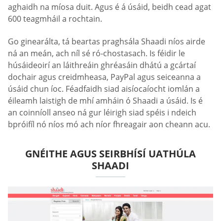
aghaidh na míosa duit. Agus é á úsáid, beidh cead agat
600 teagmháil a rochtain.
Go ginearálta, tá beartas praghsála Shaadi níos airde
ná an meán, ach níl sé ró-chostasach. Is féidir le
húsáideoirí an láithreáin ghréasáin dhátú a gcártaí
dochair agus creidmheasa, PayPal agus seiceanna a
úsáid chun íoc. Féadfaidh siad aisíocaíocht iomlán a
éileamh laistigh de mhí amháin ó Shaadi a úsáid. Is é
an coinníoll anseo ná gur léirigh siad spéis i ndeich
bpróifíl nó níos mó ach níor fhreagair aon cheann acu.
GNÉITHE AGUS SEIRBHÍSÍ UATHÚLA
SHAADI