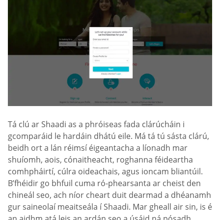
Tá clú ar Shaadi as a phróiseas fada clárúcháin i
gcomparáid le hardáin dhátú eile. Má tá tú sásta clárú,
beidh ort a lán réimsí éigeantacha a líonadh mar
shuíomh, aois, cónaitheacht, roghanna féideartha
comhpháirtí, cúlra oideachais, agus ioncam bliantúil.
B’fhéidir go bhfuil cuma ró-phearsanta ar cheist den
chineál seo, ach níor cheart duit dearmad a dhéanamh
gur saineolaí meaitseála í Shaadi. Mar gheall air sin, is é
an aidhm atá leis an ardán seo a úsáid ná pósadh