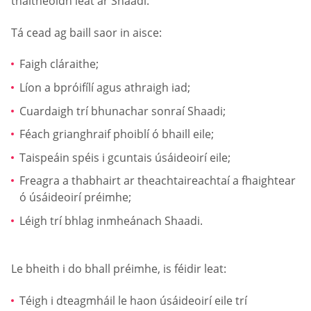
thaitneoidh leat ar Shaadi.
Tá cead ag baill saor in aisce:
Faigh cláraithe;
Líon a bpróifílí agus athraigh iad;
Cuardaigh trí bhunachar sonraí Shaadi;
Féach grianghraif phoiblí ó bhaill eile;
Taispeáin spéis i gcuntais úsáideoirí eile;
Freagra a thabhairt ar theachtaireachtaí a fhaightear
ó úsáideoirí préimhe;
Léigh trí bhlag inmheánach Shaadi.
Le bheith i do bhall préimhe, is féidir leat:
Téigh i dteagmháil le haon úsáideoirí eile trí