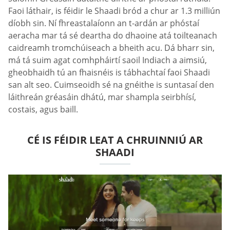
Faoi láthair, is féidir le Shaadi bród a chur ar 1.3 milliún
díobh sin. Ní fhreastalaíonn an t-ardán ar phóstaí
aeracha mar tá sé deartha do dhaoine atá toilteanach
caidreamh tromchúiseach a bheith acu. Dá bharr sin,
má tá suim agat comhpháirtí saoil Indiach a aimsiú,
gheobhaidh tú an fhaisnéis is tábhachtaí faoi Shaadi
san alt seo. Cuimseoidh sé na gnéithe is suntasaí den
láithreán gréasáin dhátú, mar shampla seirbhísí,
costais, agus baill.
CÉ IS FÉIDIR LEAT A CHRUINNIÚ AR
SHAADI