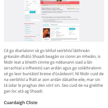
Cé go dtarlaíonn sé go bhfuil seirbhísí láithreán
gréasáin dhátú Shaadi beagán os cionn an mheáin, is
féidir leat a bheith cinnte go ndéanann siad a lán
iarrachtaí a infheistiú san ardán agus go soláthraíonn
sé go leor buntáistí breise d’úsáideoirí. Ní féidir cuid de
na seirbhísí a fháil ar aon ardán dátaithe eile, mar sin
tá údar le praghas den sórt sin. Seo cuid de na gnéithe
gan íoc atá ag Shaadi.
Cuardaigh Cliste