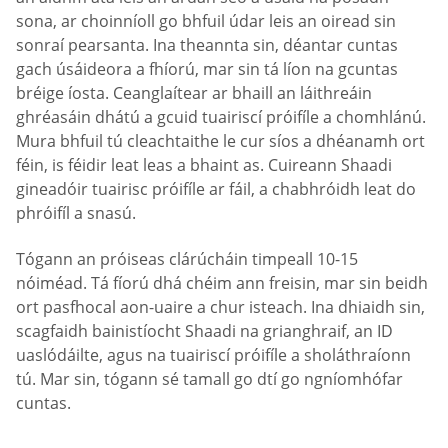
sona, ar choinníoll go bhfuil údar leis an oiread sin
sonraí pearsanta. Ina theannta sin, déantar cuntas
gach úsáideora a fhíorú, mar sin tá líon na gcuntas
bréige íosta. Ceanglaítear ar bhaill an láithreáin
ghréasáin dhátú a gcuid tuairiscí próifíle a chomhlánú.
Mura bhfuil tú cleachtaithe le cur síos a dhéanamh ort
féin, is féidir leat leas a bhaint as. Cuireann Shaadi
gineadóir tuairisc próifíle ar fáil, a chabhróidh leat do
phróifíl a snasú.
Tógann an próiseas clárúcháin timpeall 10-15
nóiméad. Tá fíorú dhá chéim ann freisin, mar sin beidh
ort pasfhocal aon-uaire a chur isteach. Ina dhiaidh sin,
scagfaidh bainistíocht Shaadi na grianghraif, an ID
uaslódáilte, agus na tuairiscí próifíle a sholáthraíonn
tú. Mar sin, tógann sé tamall go dtí go ngníomhófar
cuntas.