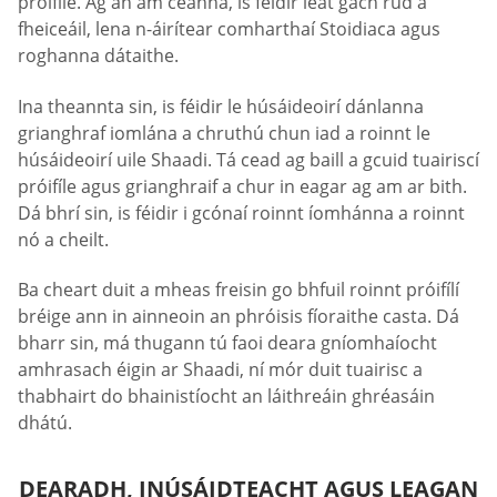
próifíle. Ag an am céanna, is féidir leat gach rud a
fheiceáil, lena n-áirítear comharthaí Stoidiaca agus
roghanna dátaithe.
Ina theannta sin, is féidir le húsáideoirí dánlanna
grianghraf iomlána a chruthú chun iad a roinnt le
húsáideoirí uile Shaadi. Tá cead ag baill a gcuid tuairiscí
próifíle agus grianghraif a chur in eagar ag am ar bith.
Dá bhrí sin, is féidir i gcónaí roinnt íomhánna a roinnt
nó a cheilt.
Ba cheart duit a mheas freisin go bhfuil roinnt próifílí
bréige ann in ainneoin an phróisis fíoraithe casta. Dá
bharr sin, má thugann tú faoi deara gníomhaíocht
amhrasach éigin ar Shaadi, ní mór duit tuairisc a
thabhairt do bhainistíocht an láithreáin ghréasáin
dhátú.
DEARADH, INÚSÁIDTEACHT AGUS LEAGAN