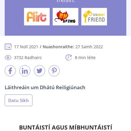
17 Noll 2021
Nuashonraithe:
27 Samh 2022
3732 Radhairc
8 min léite
Láithreáin um Dhátú Reiligiúnach
Datu Sikh
BUNTÁISTÍ AGUS MÍBHUNTÁISTÍ