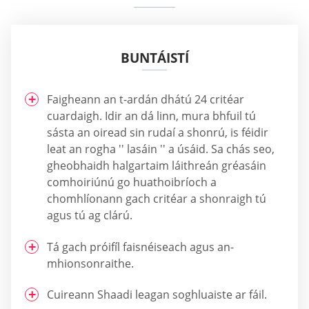
BUNTÁISTÍ
Faigheann an t-ardán dhátú 24 critéar
cuardaigh. Idir an dá linn, mura bhfuil tú
sásta an oiread sin rudaí a shonrú, is féidir
leat an rogha '' lasáin '' a úsáid. Sa chás seo,
gheobhaidh halgartaim láithreán gréasáin
comhoiriúnú go huathoibríoch a
chomhlíonann gach critéar a shonraigh tú
agus tú ag clárú.
Tá gach próifíl faisnéiseach agus an-
mhionsonraithe.
Cuireann Shaadi leagan soghluaiste ar fáil.