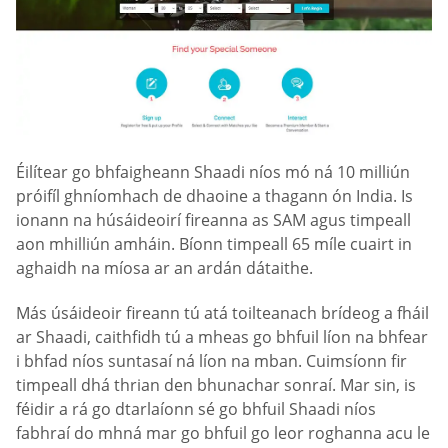
Éilítear go bhfaigheann Shaadi níos mó ná 10 milliún
próifíl ghníomhach de dhaoine a thagann ón India. Is
ionann na húsáideoirí fireanna as SAM agus timpeall
aon mhilliún amháin. Bíonn timpeall 65 míle cuairt in
aghaidh na míosa ar an ardán dátaithe.
Más úsáideoir fireann tú atá toilteanach brídeog a fháil
ar Shaadi, caithfidh tú a mheas go bhfuil líon na bhfear
i bhfad níos suntasaí ná líon na mban. Cuimsíonn fir
timpeall dhá thrian den bhunachar sonraí. Mar sin, is
féidir a rá go dtarlaíonn sé go bhfuil Shaadi níos
fabhraí do mhná mar go bhfuil go leor roghanna acu le