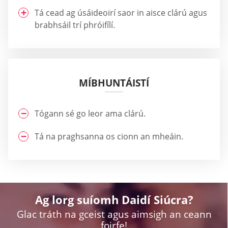
Tá cead ag úsáideoirí saor in aisce clárú agus
brabhsáil trí phróifílí.
MÍBHUNTÁISTÍ
Tógann sé go leor ama clárú.
Tá na praghsanna os cionn an mheáin.
Ag lorg suíomh Daidí Siúcra?
Glac tráth na gceist agus aimsigh an ceann
foirfe!