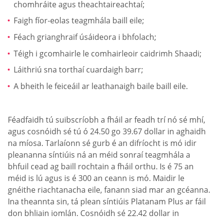
chomhráite agus theachtaireachtaí;
Faigh fíor-eolas teagmhála baill eile;
Féach grianghraif úsáideora i bhfolach;
Téigh i gcomhairle le comhairleoir caidrimh Shaadi;
Láithriú sna torthaí cuardaigh barr;
A bheith le feiceáil ar leathanaigh baile baill eile.
Féadfaidh tú suibscríobh a fháil ar feadh trí nó sé mhí,
agus cosnóidh sé tú ó 24.50 go 39.67 dollar in aghaidh
na míosa. Tarlaíonn sé gurb é an difríocht is mó idir
pleananna síntiúis ná an méid sonraí teagmhála a
bhfuil cead ag baill rochtain a fháil orthu. Is é 75 an
méid is lú agus is é 300 an ceann is mó. Maidir le
gnéithe riachtanacha eile, fanann siad mar an gcéanna.
Ina theannta sin, tá plean síntiúis Platanam Plus ar fáil
don bhliain iomlán. Cosnóidh sé 22.42 dollar in