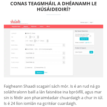
CONAS TEAGMHÁIL A DHÉANAMH LE
HÚSÁIDEOIRÍ?
Faigheann Shaadi scagairí sách mór. Is é an rud ná go
soláthraíonn baill a lán faisnéise ina bpróifílí, agus mar
sin is féidir aon pharaiméadair chuardaigh a chur in iúl.
Is é 24 líon iomlán na gcritéar cuardaigh.