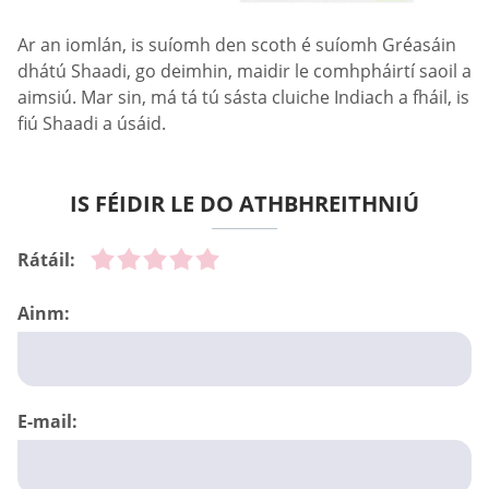
Ar an iomlán, is suíomh den scoth é suíomh Gréasáin
dhátú Shaadi, go deimhin, maidir le comhpháirtí saoil a
aimsiú. Mar sin, má tá tú sásta cluiche Indiach a fháil, is
fiú Shaadi a úsáid.
IS FÉIDIR LE DO ATHBHREITHNIÚ
Rátáil:
Ainm:
E-mail: