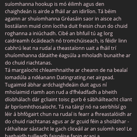
BBPeopleMeet
suíomhanna hookup is mó éilimh agus den
Suíomhanna Daidí Siúcra
chaighdeán is airde a fháil ar an idirlíon. Tá béim
againn ar shuíomhanna Gréasáin saor in aisce ach
JPeopleMeet
liostálann muid cinn íoctha duit freisin chun do chuid
Trans Datu
roghanna a iniúchadh. Cibé an bhfuil tú ag lorg
caidreamh ócáideach nó tromchúiseach, is féidir linn
Láithreáin Datu Sinsearacha
cabhrú leat na rudaí a theastaíonn uait a fháil trí
MyLOL
shuíomhanna dátaithe éagsúla a mholadh bunaithe ar
do chuid riachtanas.
Datu Aerach
Tá margaíocht chleamhnaithe ar cheann de na bealaí
Datu Leispiach
iomadúla a ndéanann Datingrating.net airgead.
Tugaimid ábhar ardchaighdeáin duit agus ní
Láithreáin um Dhátú Dubh
mholaimid riamh aon rud a d’fhéadfadh a bheith
SugarDaddyMeet
díobhálach dár gcliaint toisc gurb é sábháilteacht cliant
ár bpríomhthosaíocht. Tá na táirgí nó na seirbhísí go
LatinAmericanCupid
léir á bhfógairt chun na rudaí is fearr a fhreastalóidh ar
CatholicMatch
do chuid riachtanas agus ar ár gcuid féin a sholáthar -
ráthaítear sástacht le gach cliceáil ar an suíomh seo! Le
haghaidh tuilleadh faisnéise faoin gcaoi a