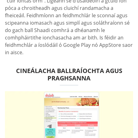
“cuir iontas orm”. Ligeann sé d’úsáideoirí a gcuid fón
póca a chroitheadh agus cluichí randamacha a
fheiceáil. Feidhmíonn an feidhmchlár le sconnaí agus
scipeanna iomasach agus simplí agus soláthraíonn sé
do gach ball Shaadi comhrá a dhéanamh le
comhpháirtithe ionchasacha am ar bith. Is féidir an
feidhmchlár a íoslódáil ó Google Play nó AppStore saor
in aisce.
CINEÁLACHA BALLRAÍOCHTA AGUS
PRAGHSANNA