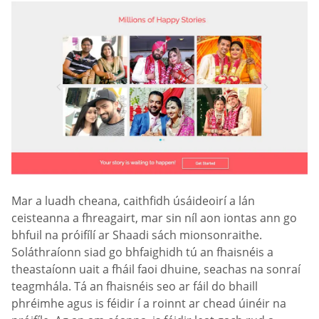
Mar a luadh cheana, caithfidh úsáideoirí a lán
ceisteanna a fhreagairt, mar sin níl aon iontas ann go
bhfuil na próifílí ar Shaadi sách mionsonraithe.
Soláthraíonn siad go bhfaighidh tú an fhaisnéis a
theastaíonn uait a fháil faoi dhuine, seachas na sonraí
teagmhála. Tá an fhaisnéis seo ar fáil do bhaill
phréimhe agus is féidir í a roinnt ar chead úinéir na