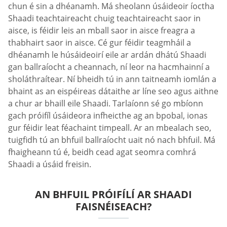
chun é sin a dhéanamh. Má sheolann úsáideoir íoctha
Shaadi teachtaireacht chuig teachtaireacht saor in
aisce, is féidir leis an mball saor in aisce freagra a
thabhairt saor in aisce. Cé gur féidir teagmháil a
dhéanamh le húsáideoirí eile ar ardán dhátú Shaadi
gan ballraíocht a cheannach, ní leor na hacmhainní a
sholáthraítear. Ní bheidh tú in ann taitneamh iomlán a
bhaint as an eispéireas dátaithe ar líne seo agus aithne
a chur ar bhaill eile Shaadi. Tarlaíonn sé go mbíonn
gach próifíl úsáideora infheicthe ag an bpobal, ionas
gur féidir leat féachaint timpeall. Ar an mbealach seo,
tuigfidh tú an bhfuil ballraíocht uait nó nach bhfuil. Má
fhaigheann tú é, beidh cead agat seomra comhrá
Shaadi a úsáid freisin.
AN BHFUIL PRÓIFÍLÍ AR SHAADI
FAISNÉISEACH?