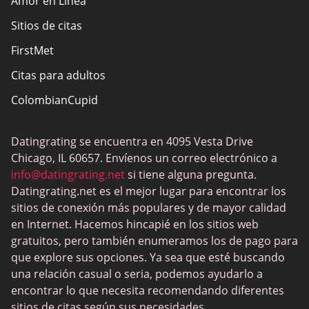
Amor en Linea
Sitios de citas
FirstMet
Citas para adultos
ColombianCupid
BBW Dating
Datingrating se encuentra en 4095 Vesta Drive
MeetMindful
Chicago, IL 60657. Envíenos un correo electrónico a
Citas BDSM
info@datingrating.net
si tiene alguna pregunta.
Datingrating.net es el mejor lugar para encontrar los
BBPeopleMeet
sitios de conexión más populares y de mayor calidad
Sitios Sugar Daddy
en Internet. Hacemos hincapié en los sitios web
gratuitos, pero también enumeramos los de pago para
JPeopleMeet
que explore sus opciones. Ya sea que esté buscando
Trans Dating
una relación casual o seria, podemos ayudarlo a
encontrar lo que necesita recomendando diferentes
Sitios de citas para personas mayores
sitios de citas según sus necesidades.