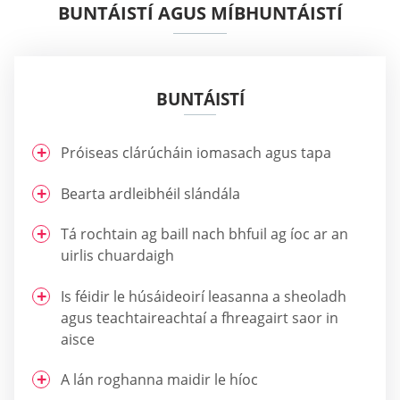
BUNTÁISTÍ AGUS MÍBHUNTÁISTÍ
BUNTÁISTÍ
Próiseas clárúcháin iomasach agus tapa
Bearta ardleibhéil slándála
Tá rochtain ag baill nach bhfuil ag íoc ar an
uirlis chuardaigh
Is féidir le húsáideoirí leasanna a sheoladh
agus teachtaireachtaí a fhreagairt saor in
aisce
A lán roghanna maidir le híoc