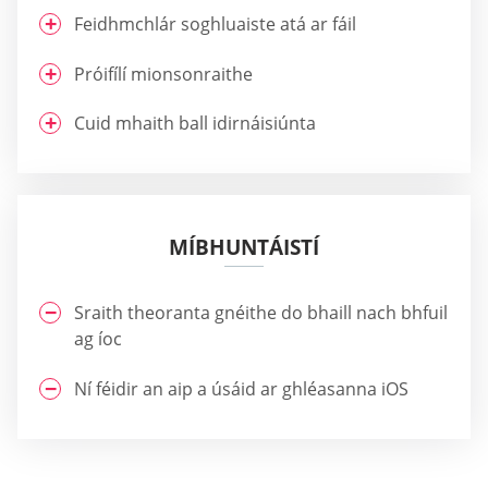
Feidhmchlár soghluaiste atá ar fáil
Próifílí mionsonraithe
Cuid mhaith ball idirnáisiúnta
MÍBHUNTÁISTÍ
Sraith theoranta gnéithe do bhaill nach bhfuil
ag íoc
Ní féidir an aip a úsáid ar ghléasanna iOS