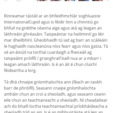
Rinneamar tástáil ar an bhfeidhmchlár soghluaiste
InternationalCupid agus is féidir linn a chinntiú go
bhfuil na gnéithe céanna aige agus atá ag leagan an
láithreáin ghréasáin. Taispeántar na heilimintí go léir
mar dheilbhíní. Gheobhaidh tú iad ag barr an scáileáin
le haghaidh nascleanúna níos fearr agus níos gasta. Tá
sé an-áisiúil na torthaí cuardaigh a fheiceáil ag
taispeáint próifílí / grianghraif baill nua ar a mbarr i
leagan amach láithreáin. Is é an áit é chun cluichí
féideartha a lorg.
Tá dhá chnaipe gníomhaíochta ann (féach an taobh
barr de phróifíl). Seasann cnaipe gníomhaíochta
amháin chun an croí a sheoladh, agus seasann ceann
eile chun an teachtaireacht a sheoladh. Ní cheadaítear
ach do bhaill íoctha teachtaireachtaí príobháideacha a
sheoladh tríd an aip. Is é an míbhuntáiste atá leis an