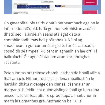
Go ginearálta, bhí taithí dhátú taitneamhach againn le
InternationalCupid. Is fiú go mór seirbhísí an ardáin
dhátú seo. Is airde an seans atá agat dáta a
chomhlíonadh más ball préimhe tú. Ná bí ag
smaoineamh gur cur amú airgid é. Tar éis an tsaoil,
cosnóidh sé timpeall 40 cent in aghaidh an lae ort. Tá
ballraíocht Óir agus Platanam araon ar phraghas
réasúnta.
Beidh iontas ort réimse chomh leathan de bhaill áille a
fháil amach. Níl aon rud i gceist lena mbailiúchán le
hardáin dhátú nideoige den chineál céanna ar an
margadh. Is féidir leat duine aisling a fháil go han-tapa
anseo. Is féidir leat affaire spraoi tapa a fháil, chomh
maith le tiomantais grá. Mothaíonn baill uile