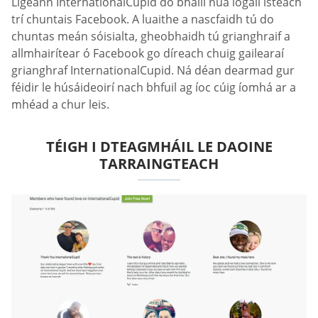
Ligeann InternationalCupid do bhaill nua logáil isteach
trí chuntais Facebook. A luaithe a nascfaidh tú do
chuntas meán sóisialta, gheobhaidh tú grianghraif a
allmhairítear ó Facebook go díreach chuig gailearaí
grianghraf InternationalCupid. Ná déan dearmad gur
féidir le húsáideoirí nach bhfuil ag íoc cúig íomhá ar a
mhéad a chur leis.
TÉIGH I DTEAGMHÁIL LE DAOINE
TARRAINGTEACH