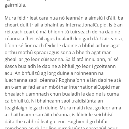
gairmiúla.
Mura féidir leat cara nua nó leannán a aimsiú i d’áit, ba
cheart duit triail a bhaint as InternationalCupid. Is é an
réiteach ceart é má bhíonn tú tuirseach de na daoine
céanna a fheiceáil agus bualadh leo gach lá. Uaireanta,
bíonn sé fíor nach féidir le daoine a bhfuil aithne agat
orthu mothú spraoi agus sona a bheith agat mar
gheall ar go leor cúiseanna. Sa lá atá inniu ann, níl sé
éasca bualadh le daoine a bhfuil go leor i gcoiteann
acu. An bhfuil tú ag lorg duine a roinneann na
luachanna saoil céanna? Roghnaíonn a lán daoine atá
an t-am ar fad ar an mbóthar InternationalCupid mar
bhealach uamhnach chun bualadh le daoine is cuma
cá bhfuil tú. Ní bhaineann saol traidisiúnta an
teaghlaigh le gach duine. Mura maith leat go leor ama
a chaitheamh san áit chéanna, is féidir le seirbhísí
dátaithe cabhrú leat go leor. Faighimid go bhfuil
coincheap an dul ar líne idirnáisiúnta spreagúil agus