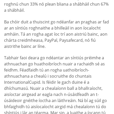
roghnú chun 33% nó plean bliana a shábháil chun 67%
a shábháil.
Ba chóir duit a thuiscint go ndéanfar an praghas ar fad
ar an síntiús roghnaithe a bhilleáil in aon íocaíocht
amháin. Tá an rogha agat íoc trí aon aistriú bainc, aon
chárta creidmheasa, PayPal, Paysafecard, nó fiú
aistrithe bainc ar líne.
Tabhair faoi deara go ndéantar an síntiús préimhe a
athnuachan go huathoibríoch nuair a rachaidh sé as
feidhm. Féadfaidh tú an rogha uathoibríoch-
athnuachana a chealú i socruithe do chuntais
InternationalCupid. Is féidir le gach duine é a
dhíchumasú. Nuair a chealaíonn ball a bhallraíocht,
aisíoctar airgead ar eagla nach n-úsáidfeadh an t-
úsáideoir gnéithe íoctha an láithreáin. Ná bí ag súil go
bhfaighidh tú aisíocaíocht airgid má chealaíonn tú do
shíntiús i lár an téarma. Mar sin, a luaithe a íocann tú