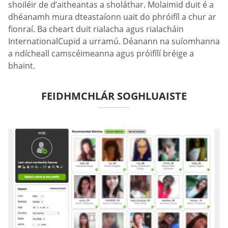
shoiléir de d’aitheantas a sholáthar. Molaimid duit é a
dhéanamh mura dteastaíonn uait do phróifíl a chur ar
fionraí. Ba cheart duit rialacha agus rialacháin
InternationalCupid a urramú. Déanann na suíomhanna
a ndícheall camscéimeanna agus próifílí bréige a
bhaint.
FEIDHMCHLÁR SOGHLUAISTE