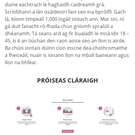
duine eachtrach le haghaidh caidreamh grá.
Scríobhann a lán úsáideoirí faoi seo ina bpróifíl. Gach
lá, bíonn timpeall 1,000 logáil isteach ann. Mar sin, ní
gá duit fanacht ró-fhada chun gníomh spraíúil a
dhéanamh. Tá seans ard ag fir bualadh le mná idir 18 –
45. Is é an tiúchan den raon aoise seo an líon is airde.
Ba chúis iontais dúinn cion inscne dea-chothromaithe
a fheiceáil, nuair is ionann líon na mball baineann agus
líon na bhfear.
PRÓISEAS CLÁRAIGH