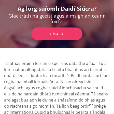
Ag lorg suíomh Daidí Siúcra?
Glac tráth na gceist agus aimsigh an ceann
foirfe!
TOSAIGH
Tá áthas orainn leis an eispéireas dátaithe a fuair tú ar
InternationalCupid. Is fiú triail a bhaint as an tseirbhís
dhátú seo. Is fiúntach an toradh é. Beidh iontas ort faoi
rogha na mball idirnáisiúnta. Níl an oiread sin
éagsúlacht agus rogha cluichí ionchasacha sa chuid
eile de na hardáin dhátú den chineál céanna. Tá seans
ard agat bualadh le duine a shásaíonn do bhlas agus
do riachtanais go hiomlán. Tá líon beag próifílí bréige
ag InternationalCupid a bhuíochas le bearta slándála