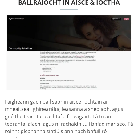
BALLRAÍOCHT IN AISCE & ÍOCTHA
Faigheann gach ball saor in aisce rochtain ar
mheaitseáil ghinearálta, leasanna a sheoladh, agus
gnéithe teachtaireachtaí a fhreagairt. Tá tú an-
teoranta, áfach, agus ní rachaidh tú i bhfad mar seo. Tá
roinnt pleananna síntiúis ann nach bhfuil ró-