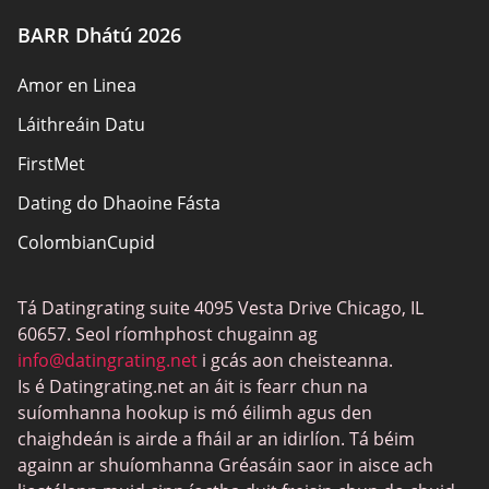
Údair
BARR Dhátú 2026
Beartas Príobháideachais
Amor en Linea
Freagracht
Láithreáin Datu
Nochtadh Affiliate
FirstMet
Léarscáil an láithreáin
Dating do Dhaoine Fásta
ColombianCupid
Dátú BBW
Tá Datingrating suite 4095 Vesta Drive Chicago, IL
MeetMindful
60657. Seol ríomhphost chugainn ag
Dátú BDSM
info@datingrating.net
i gcás aon cheisteanna.
Is é Datingrating.net an áit is fearr chun na
BBPeopleMeet
suíomhanna hookup is mó éilimh agus den
Suíomhanna Daidí Siúcra
chaighdeán is airde a fháil ar an idirlíon. Tá béim
againn ar shuíomhanna Gréasáin saor in aisce ach
JPeopleMeet