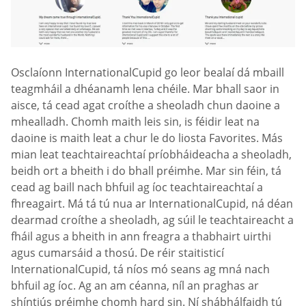
Osclaíonn InternationalCupid go leor bealaí dá mbaill
teagmháil a dhéanamh lena chéile. Mar bhall saor in
aisce, tá cead agat croíthe a sheoladh chun daoine a
mhealladh. Chomh maith leis sin, is féidir leat na
daoine is maith leat a chur le do liosta Favorites. Más
mian leat teachtaireachtaí príobháideacha a sheoladh,
beidh ort a bheith i do bhall préimhe. Mar sin féin, tá
cead ag baill nach bhfuil ag íoc teachtaireachtaí a
fhreagairt. Má tá tú nua ar InternationalCupid, ná déan
dearmad croíthe a sheoladh, ag súil le teachtaireacht a
fháil agus a bheith in ann freagra a thabhairt uirthi
agus cumarsáid a thosú. De réir staitisticí
InternationalCupid, tá níos mó seans ag mná nach
bhfuil ag íoc. Ag an am céanna, níl an praghas ar
shíntiús préimhe chomh hard sin. Ní shábhálfaidh tú