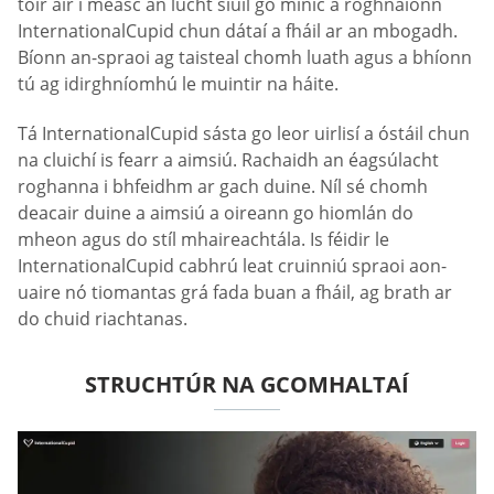
tóir air i measc an lucht siúil go minic a roghnaíonn
InternationalCupid chun dátaí a fháil ar an mbogadh.
Bíonn an-spraoi ag taisteal chomh luath agus a bhíonn
tú ag idirghníomhú le muintir na háite.
Tá InternationalCupid sásta go leor uirlisí a óstáil chun
na cluichí is fearr a aimsiú. Rachaidh an éagsúlacht
roghanna i bhfeidhm ar gach duine. Níl sé chomh
deacair duine a aimsiú a oireann go hiomlán do
mheon agus do stíl mhaireachtála. Is féidir le
InternationalCupid cabhrú leat cruinniú spraoi aon-
uaire nó tiomantas grá fada buan a fháil, ag brath ar
do chuid riachtanas.
STRUCHTÚR NA GCOMHALTAÍ