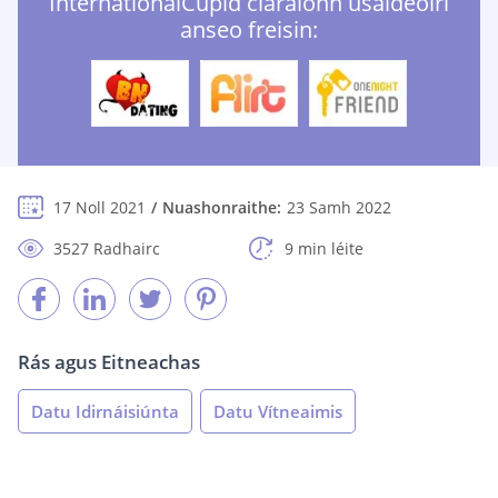
InternationalCupid cláraíonn úsáideoirí
anseo freisin:
17 Noll 2021
Nuashonraithe:
23 Samh 2022
3527 Radhairc
9 min léite
Rás agus Eitneachas
Datu Idirnáisiúnta
Datu Vítneaimis