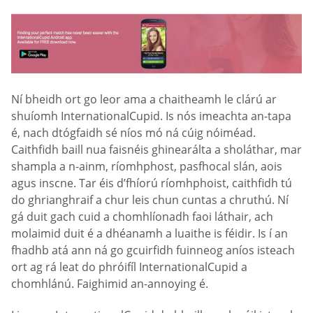
Ní bheidh ort go leor ama a chaitheamh le clárú ar
shuíomh InternationalCupid. Is nós imeachta an-tapa
é, nach dtógfaidh sé níos mó ná cúig nóiméad.
Caithfidh baill nua faisnéis ghinearálta a sholáthar, mar
shampla a n-ainm, ríomhphost, pasfhocal slán, aois
agus inscne. Tar éis d’fhíorú ríomhphoist, caithfidh tú
do ghrianghraif a chur leis chun cuntas a chruthú. Ní
gá duit gach cuid a chomhlíonadh faoi láthair, ach
molaimid duit é a dhéanamh a luaithe is féidir. Is í an
fhadhb atá ann ná go gcuirfidh fuinneog aníos isteach
ort ag rá leat do phróifíl InternationalCupid a
chomhlánú. Faighimid an-annoying é.