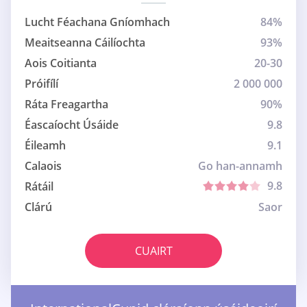
Lucht Féachana Gníomhach
84%
Meaitseanna Cáilíochta
93%
Aois Coitianta
20-30
Próifílí
2 000 000
Ráta Freagartha
90%
Éascaíocht Úsáide
9.8
Éileamh
9.1
Calaois
Go han-annamh
9.8
Rátáil
Clárú
Saor
CUAIRT