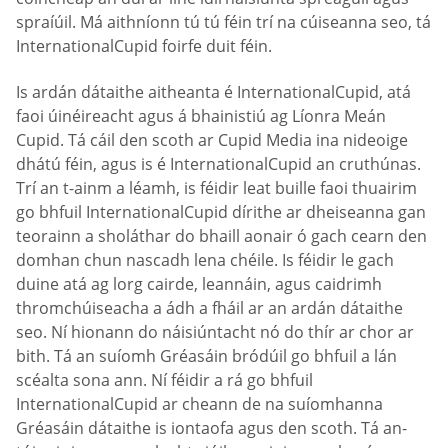
spraíúil. Má aithníonn tú tú féin trí na cúiseanna seo, tá
InternationalCupid foirfe duit féin.
Is ardán dátaithe aitheanta é InternationalCupid, atá
faoi úinéireacht agus á bhainistiú ag Líonra Meán
Cupid. Tá cáil den scoth ar Cupid Media ina nideoige
dhátú féin, agus is é InternationalCupid an cruthúnas.
Trí an t-ainm a léamh, is féidir leat buille faoi thuairim
go bhfuil InternationalCupid dírithe ar dheiseanna gan
teorainn a sholáthar do bhaill aonair ó gach cearn den
domhan chun nascadh lena chéile. Is féidir le gach
duine atá ag lorg cairde, leannáin, agus caidrimh
thromchúiseacha a ádh a fháil ar an ardán dátaithe
seo. Ní hionann do náisiúntacht nó do thír ar chor ar
bith. Tá an suíomh Gréasáin bródúil go bhfuil a lán
scéalta sona ann. Ní féidir a rá go bhfuil
InternationalCupid ar cheann de na suíomhanna
Gréasáin dátaithe is iontaofa agus den scoth. Tá an-