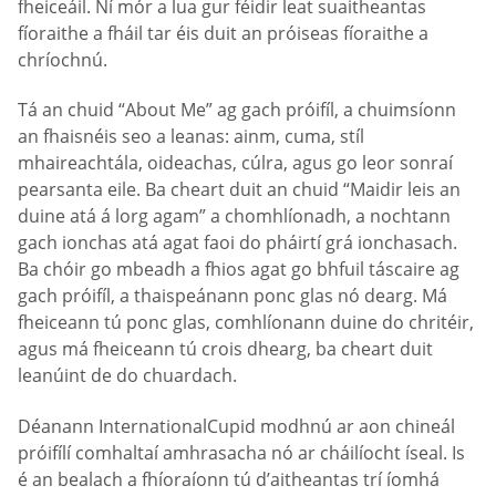
fheiceáil. Ní mór a lua gur féidir leat suaitheantas
fíoraithe a fháil tar éis duit an próiseas fíoraithe a
chríochnú.
Tá an chuid “About Me” ag gach próifíl, a chuimsíonn
an fhaisnéis seo a leanas: ainm, cuma, stíl
mhaireachtála, oideachas, cúlra, agus go leor sonraí
pearsanta eile. Ba cheart duit an chuid “Maidir leis an
duine atá á lorg agam” a chomhlíonadh, a nochtann
gach ionchas atá agat faoi do pháirtí grá ionchasach.
Ba chóir go mbeadh a fhios agat go bhfuil táscaire ag
gach próifíl, a thaispeánann ponc glas nó dearg. Má
fheiceann tú ponc glas, comhlíonann duine do chritéir,
agus má fheiceann tú crois dhearg, ba cheart duit
leanúint de do chuardach.
Déanann InternationalCupid modhnú ar aon chineál
próifílí comhaltaí amhrasacha nó ar cháilíocht íseal. Is
é an bealach a fhíoraíonn tú d’aitheantas trí íomhá