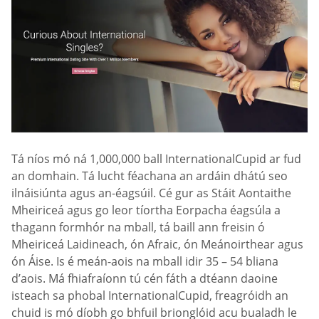
Tá níos mó ná 1,000,000 ball InternationalCupid ar fud
an domhain. Tá lucht féachana an ardáin dhátú seo
ilnáisiúnta agus an-éagsúil. Cé gur as Stáit Aontaithe
Mheiriceá agus go leor tíortha Eorpacha éagsúla a
thagann formhór na mball, tá baill ann freisin ó
Mheiriceá Laidineach, ón Afraic, ón Meánoirthear agus
ón Áise. Is é meán-aois na mball idir 35 – 54 bliana
d’aois. Má fhiafraíonn tú cén fáth a dtéann daoine
isteach sa phobal InternationalCupid, freagróidh an
chuid is mó díobh go bhfuil brionglóid acu bualadh le