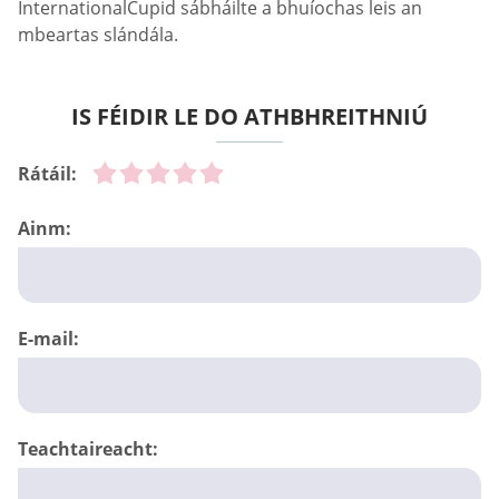
InternationalCupid sábháilte a bhuíochas leis an
mbeartas slándála.
IS FÉIDIR LE DO ATHBHREITHNIÚ
Rátáil:
Ainm:
E-mail:
Teachtaireacht: