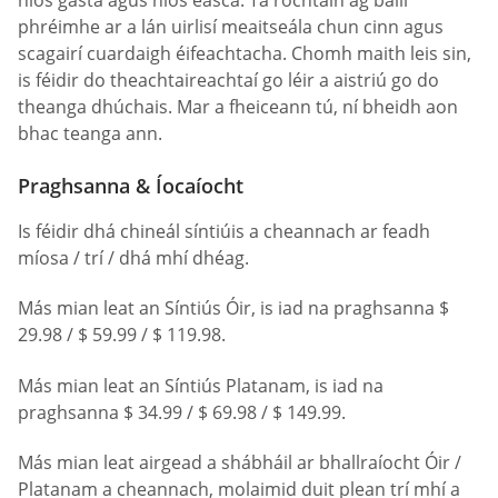
phréimhe ar a lán uirlisí meaitseála chun cinn agus
scagairí cuardaigh éifeachtacha. Chomh maith leis sin,
is féidir do theachtaireachtaí go léir a aistriú go do
theanga dhúchais. Mar a fheiceann tú, ní bheidh aon
bhac teanga ann.
Praghsanna & Íocaíocht
Is féidir dhá chineál síntiúis a cheannach ar feadh
míosa / trí / dhá mhí dhéag.
Más mian leat an Síntiús Óir, is iad na praghsanna $
29.98 / $ 59.99 / $ 119.98.
Más mian leat an Síntiús Platanam, is iad na
praghsanna $ 34.99 / $ 69.98 / $ 149.99.
Más mian leat airgead a shábháil ar bhallraíocht Óir /
Platanam a cheannach, molaimid duit plean trí mhí a