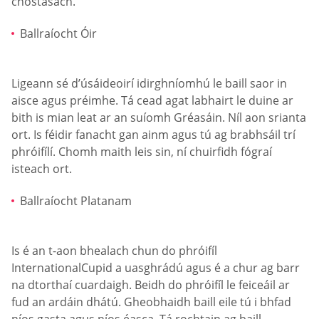
chostasach.
Ballraíocht Óir
Ligeann sé d’úsáideoirí idirghníomhú le baill saor in
aisce agus préimhe. Tá cead agat labhairt le duine ar
bith is mian leat ar an suíomh Gréasáin. Níl aon srianta
ort. Is féidir fanacht gan ainm agus tú ag brabhsáil trí
phróifílí. Chomh maith leis sin, ní chuirfidh fógraí
isteach ort.
Ballraíocht Platanam
Is é an t-aon bhealach chun do phróifíl
InternationalCupid a uasghrádú agus é a chur ag barr
na dtorthaí cuardaigh. Beidh do phróifíl le feiceáil ar
fud an ardáin dhátú. Gheobhaidh baill eile tú i bhfad
níos gasta agus níos éasca. Tá rochtain ag baill