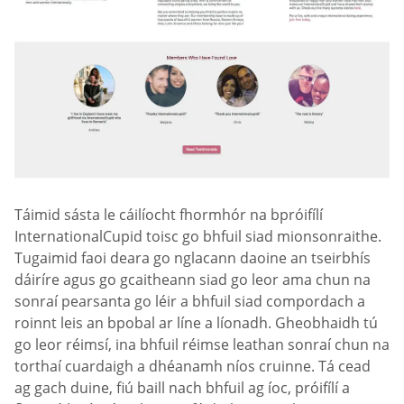
Táimid sásta le cáilíocht fhormhór na bpróifílí
InternationalCupid toisc go bhfuil siad mionsonraithe.
Tugaimid faoi deara go nglacann daoine an tseirbhís
dáiríre agus go gcaitheann siad go leor ama chun na
sonraí pearsanta go léir a bhfuil siad compordach a
roinnt leis an bpobal ar líne a líonadh. Gheobhaidh tú
go leor réimsí, ina bhfuil réimse leathan sonraí chun na
torthaí cuardaigh a dhéanamh níos cruinne. Tá cead
ag gach duine, fiú baill nach bhfuil ag íoc, próifílí a