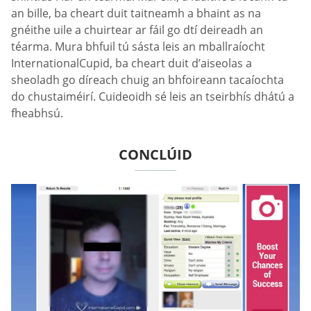
an bille, ba cheart duit taitneamh a bhaint as na
gnéithe uile a chuirtear ar fáil go dtí deireadh an
téarma. Mura bhfuil tú sásta leis an mballraíocht
InternationalCupid, ba cheart duit d’aiseolas a
sheoladh go díreach chuig an bhfoireann tacaíochta
do chustaiméirí. Cuideoidh sé leis an tseirbhís dhátú a
fheabhsú.
CONCLÚID