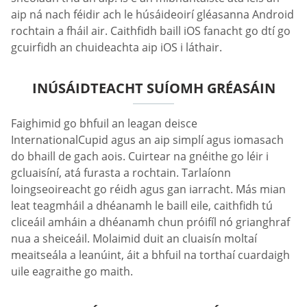
aip ná nach féidir ach le húsáideoirí gléasanna Android
rochtain a fháil air. Caithfidh baill iOS fanacht go dtí go
gcuirfidh an chuideachta aip iOS i láthair.
INÚSÁIDTEACHT SUÍOMH GRÉASÁIN
Faighimid go bhfuil an leagan deisce
InternationalCupid agus an aip simplí agus iomasach
do bhaill de gach aois. Cuirtear na gnéithe go léir i
gcluaisíní, atá furasta a rochtain. Tarlaíonn
loingseoireacht go réidh agus gan iarracht. Más mian
leat teagmháil a dhéanamh le baill eile, caithfidh tú
cliceáil amháin a dhéanamh chun próifíl nó grianghraf
nua a sheiceáil. Molaimid duit an cluaisín moltaí
meaitseála a leanúint, áit a bhfuil na torthaí cuardaigh
uile eagraithe go maith.