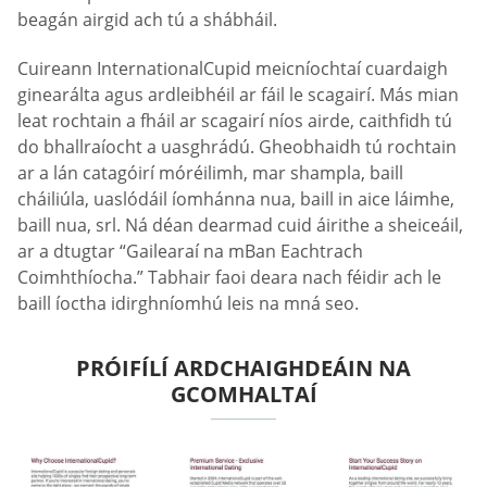
beagán airgid ach tú a shábháil.
Cuireann InternationalCupid meicníochtaí cuardaigh
ginearálta agus ardleibhéil ar fáil le scagairí. Más mian
leat rochtain a fháil ar scagairí níos airde, caithfidh tú
do bhallraíocht a uasghrádú. Gheobhaidh tú rochtain
ar a lán catagóirí móréilimh, mar shampla, baill
cháiliúla, uaslódáil íomhánna nua, baill in aice láimhe,
baill nua, srl. Ná déan dearmad cuid áirithe a sheiceáil,
ar a dtugtar “Gailearaí na mBan Eachtrach
Coimhthíocha.” Tabhair faoi deara nach féidir ach le
baill íoctha idirghníomhú leis na mná seo.
PRÓIFÍLÍ ARDCHAIGHDEÁIN NA
GCOMHALTAÍ