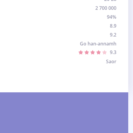
2 700 000
94%
8.9
9.2
Go han-annamh
9.3
Saor