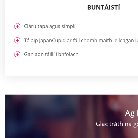
BUNTÁISTÍ
Clárú tapa agus simplí
Tá aip JapanCupid ar fáil chomh maith le leagan 
Gan aon táillí i bhfolach
Ag 
Glac tráth na g