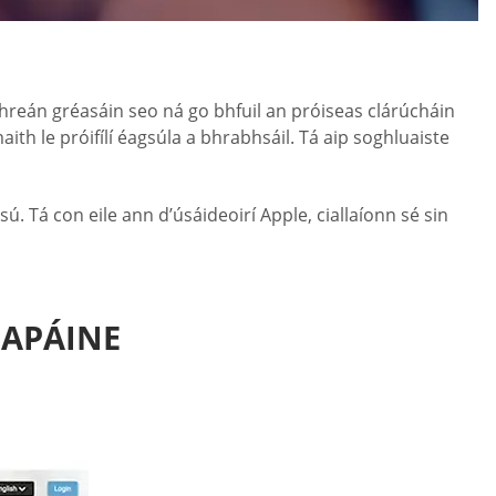
threán gréasáin seo ná go bhfuil an próiseas clárúcháin
th le próifílí éagsúla a bhrabhsáil. Tá aip soghluaiste
sú. Tá con eile ann d’úsáideoirí Apple, ciallaíonn sé sin
EAPÁINE