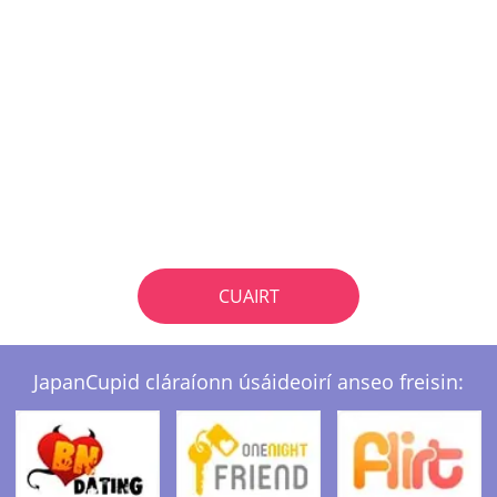
CUAIRT
JapanCupid cláraíonn úsáideoirí anseo freisin: