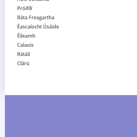
Próifílí
Ráta Freagartha
Éascaíocht Úsáide
Éileamh
Calaois
Rátáil
Clárú