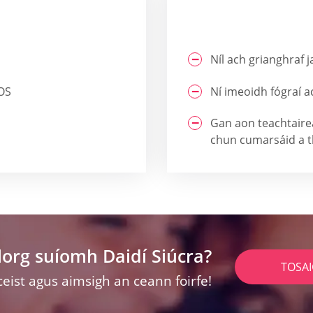
Níl ach grianghraf 
iOS
Ní imeoidh fógraí 
Gan aon teachtairea
chun cumarsáid a 
lorg suíomh Daidí Siúcra?
TOSA
ceist agus aimsigh an ceann foirfe!