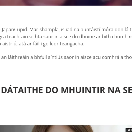
e JapanCupid. Mar shampla, is iad na buntáistí móra don lái
gra teachtaireachta saor in aisce do dhuine ar bith chomh mai
istriú, atá ar fáil i go leor teangacha.
l an láithreáin a bhfuil síntiús saor in aisce acu comhrá a tho
DÁTAITHE DO MHUINTIR NA S