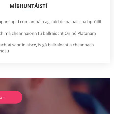
MÍBHUNTÁISTÍ
japancupid.com amháin ag cuid de na baill ina bpróifíl
ach má cheannaíonn tú ballraíocht Óir nó Platanam
chtaí saor in aisce, is gá ballraíocht a cheannach
thosú
IGH