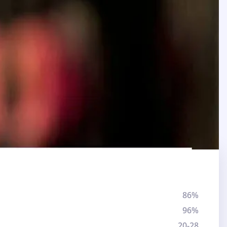
86%
96%
20-28