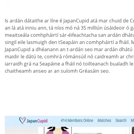
Is ardán dátaithe ar líne é JapanCupid atá mar chuid de 
an lá atá inniu ann, tá níos mó ná 35 milliún úsáideoir ó 
meaitseála comhpháirtí sár-éifeachtacha san ardán dhátú
singil eile lasmuigh den tSeapáin an comhpháirtí a fháil. M
JapanCupid a dhéanann an t-ardán seo mar ardán dhátú at
maidir le dátú te, comhrá rómánsúil nó caidreamh ar chrí
iarraidh grá na Seapáine a fháil nó toilteanach bualadh l
chaitheamh anseo ar an suíomh Gréasáin seo.