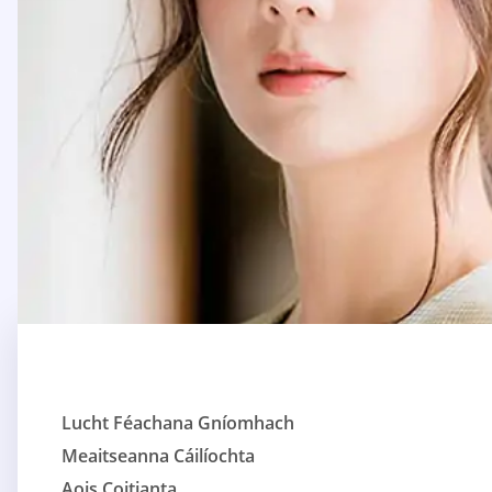
Lucht Féachana Gníomhach
Meaitseanna Cáilíochta
Aois Coitianta