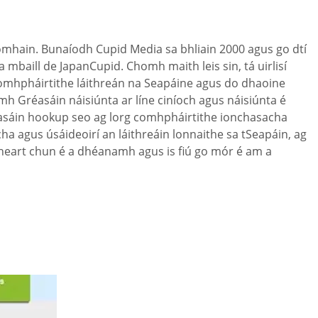
domhain. Bunaíodh Cupid Media sa bhliain 2000 agus go dtí
 mbaill de JapanCupid. Chomh maith leis sin, tá uirlisí
chomhpháirtithe láithreán na Seapáine agus do dhaoine
íomh Gréasáin náisiúnta ar líne ciníoch agus náisiúnta é
réasáin hookup seo ag lorg comhpháirtithe ionchasacha
a agus úsáideoirí an láithreáin lonnaithe sa tSeapáin, ag
t cheart chun é a dhéanamh agus is fiú go mór é am a