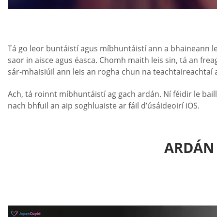
Tá go leor buntáistí agus míbhuntáistí ann a bhaineann l
saor in aisce agus éasca. Chomh maith leis sin, tá an frea
sár-mhaisiúil ann leis an rogha chun na teachtaireachtaí a a
Ach, tá roinnt míbhuntáistí ag gach ardán. Ní féidir le bail
nach bhfuil an aip soghluaiste ar fáil d’úsáideoirí iOS.
ARDÁN 