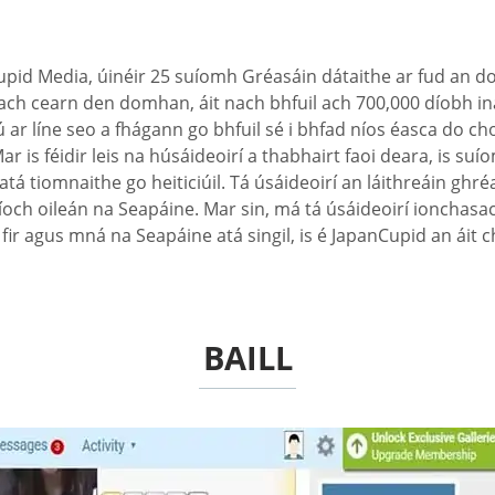
Cupid Media, úinéir 25 suíomh Gréasáin dátaithe ar fud an 
gach cearn den domhan, áit nach bhfuil ach 700,000 díobh ina
 ar líne seo a fhágann go bhfuil sé i bhfad níos éasca do 
ar is féidir leis na húsáideoirí a thabhairt faoi deara, is su
á tiomnaithe go heiticiúil. Tá úsáideoirí an láithreáin gh
och oileán na Seapáine. Mar sin, má tá úsáideoirí ionchasach
e fir agus mná na Seapáine atá singil, is é JapanCupid an ái
BAILL