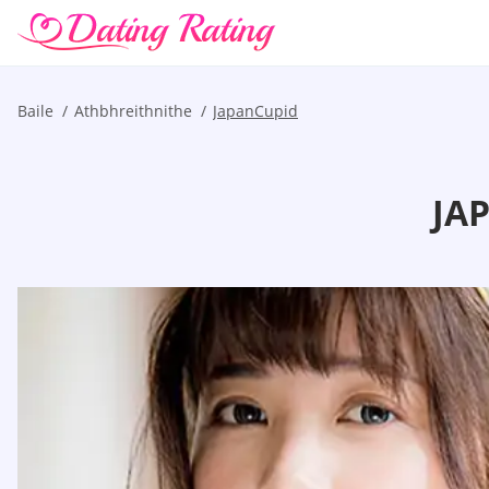
Baile
Athbhreithnithe
JapanCupid
JA