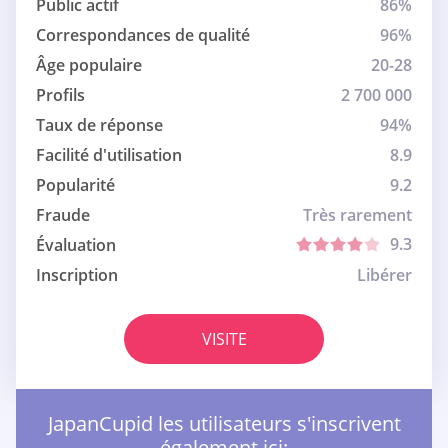
Public actif
86%
Correspondances de qualité
96%
Âge populaire
20-28
Profils
2 700 000
Taux de réponse
94%
Facilité d'utilisation
8.9
Popularité
9.2
Fraude
Très rarement
9.3
Évaluation
Inscription
Libérer
VISITE
JapanCupid les utilisateurs s'inscrivent
également ici: