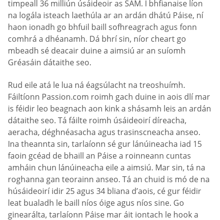
timpeall 36 milliún úsáideoir as SAM. I bhfianaise líon
na logála isteach laethúla ar an ardán dhátú Páise, ní
haon ionadh go bhfuil baill sofhreagrach agus fonn
comhrá a dhéanamh. Dá bhrí sin, níor cheart go
mbeadh sé deacair duine a aimsiú ar an suíomh
Gréasáin dátaithe seo.
Rud eile atá le lua ná éagsúlacht na treoshuímh.
Fáiltíonn Passion.com roimh gach duine in aois dlí mar
is féidir leo beagnach aon kink a shásamh leis an ardán
dátaithe seo. Tá fáilte roimh úsáideoirí díreacha,
aeracha, déghnéasacha agus trasinscneacha anseo.
Ina theannta sin, tarlaíonn sé gur lánúineacha iad 15
faoin gcéad de bhaill an Páise a roinneann cuntas
amháin chun lánúineacha eile a aimsiú. Mar sin, tá na
roghanna gan teorainn anseo. Tá an chuid is mó de na
húsáideoirí idir 25 agus 34 bliana d’aois, cé gur féidir
leat bualadh le baill níos óige agus níos sine. Go
ginearálta, tarlaíonn Páise mar áit iontach le hook a