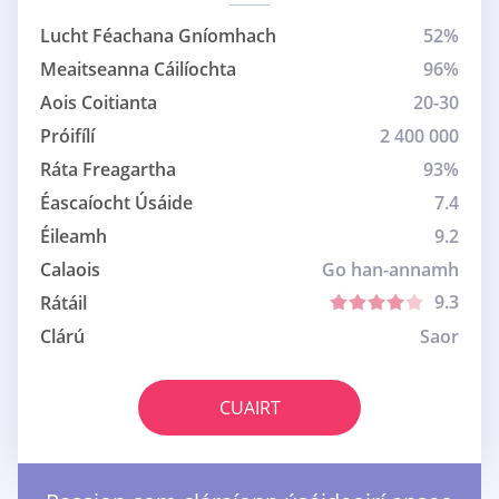
Lucht Féachana Gníomhach
52%
Meaitseanna Cáilíochta
96%
Aois Coitianta
20-30
Próifílí
2 400 000
Ráta Freagartha
93%
Éascaíocht Úsáide
7.4
Éileamh
9.2
Calaois
Go han-annamh
9.3
Rátáil
Clárú
Saor
CUAIRT