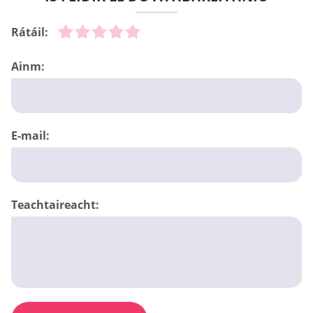
Rátáil:
Ainm:
E-mail:
Teachtaireacht: