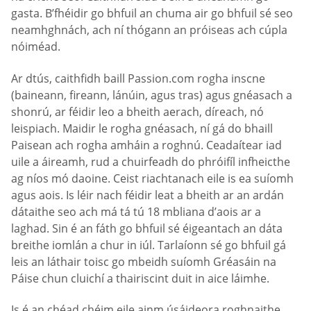
gasta. B’fhéidir go bhfuil an chuma air go bhfuil sé seo
neamhghnách, ach ní thógann an próiseas ach cúpla
nóiméad.
Ar dtús, caithfidh baill Passion.com rogha inscne
(baineann, fireann, lánúin, agus tras) agus gnéasach a
shonrú, ar féidir leo a bheith aerach, díreach, nó
leispiach. Maidir le rogha gnéasach, ní gá do bhaill
Paisean ach rogha amháin a roghnú. Ceadaítear iad
uile a áireamh, rud a chuirfeadh do phróifíl infheicthe
ag níos mó daoine. Ceist riachtanach eile is ea suíomh
agus aois. Is léir nach féidir leat a bheith ar an ardán
dátaithe seo ach má tá tú 18 mbliana d’aois ar a
laghad. Sin é an fáth go bhfuil sé éigeantach an dáta
breithe iomlán a chur in iúl. Tarlaíonn sé go bhfuil gá
leis an láthair toisc go mbeidh suíomh Gréasáin na
Páise chun cluichí a thairiscint duit in aice láimhe.
Is é an chéad chéim eile ainm úsáideora roghnaithe,