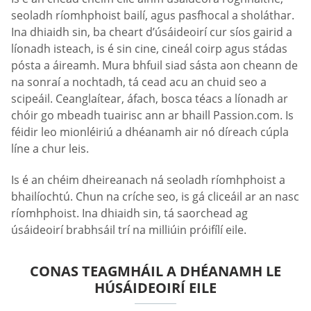
seoladh ríomhphoist bailí, agus pasfhocal a sholáthar.
Ina dhiaidh sin, ba cheart d’úsáideoirí cur síos gairid a
líonadh isteach, is é sin cine, cineál coirp agus stádas
pósta a áireamh. Mura bhfuil siad sásta aon cheann de
na sonraí a nochtadh, tá cead acu an chuid seo a
scipeáil. Ceanglaítear, áfach, bosca téacs a líonadh ar
chóir go mbeadh tuairisc ann ar bhaill Passion.com. Is
féidir leo mionléiriú a dhéanamh air nó díreach cúpla
líne a chur leis.
Is é an chéim dheireanach ná seoladh ríomhphoist a
bhailíochtú. Chun na críche seo, is gá cliceáil ar an nasc
ríomhphoist. Ina dhiaidh sin, tá saorchead ag
úsáideoirí brabhsáil trí na milliúin próifílí eile.
CONAS TEAGMHÁIL A DHÉANAMH LE
HÚSÁIDEOIRÍ EILE