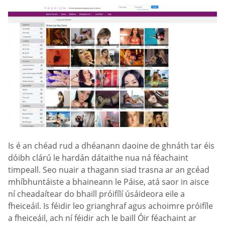
Is é an chéad rud a dhéanann daoine de ghnáth tar éis
dóibh clárú le hardán dátaithe nua ná féachaint
timpeall. Seo nuair a thagann siad trasna ar an gcéad
mhíbhuntáiste a bhaineann le Páise, atá saor in aisce
ní cheadaítear do bhaill próifílí úsáideora eile a
fheiceáil. Is féidir leo grianghraf agus achoimre próifíle
a fheiceáil, ach ní féidir ach le baill Óir féachaint ar