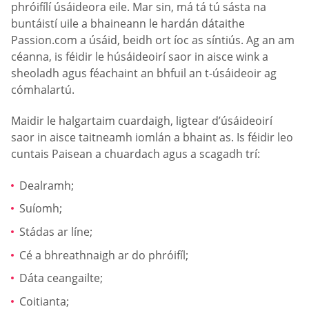
phróifílí úsáideora eile. Mar sin, má tá tú sásta na
buntáistí uile a bhaineann le hardán dátaithe
Passion.com a úsáid, beidh ort íoc as síntiús. Ag an am
céanna, is féidir le húsáideoirí saor in aisce wink a
sheoladh agus féachaint an bhfuil an t-úsáideoir ag
cómhalartú.
Maidir le halgartaim cuardaigh, ligtear d’úsáideoirí
saor in aisce taitneamh iomlán a bhaint as. Is féidir leo
cuntais Paisean a chuardach agus a scagadh trí:
Dealramh;
Suíomh;
Stádas ar líne;
Cé a bhreathnaigh ar do phróifíl;
Dáta ceangailte;
Coitianta;