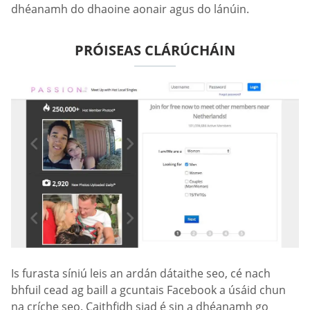
dhéanamh do dhaoine aonair agus do lánúin.
PRÓISEAS CLÁRÚCHÁIN
Is furasta síniú leis an ardán dátaithe seo, cé nach
bhfuil cead ag baill a gcuntais Facebook a úsáid chun
na críche seo. Caithfidh siad é sin a dhéanamh go