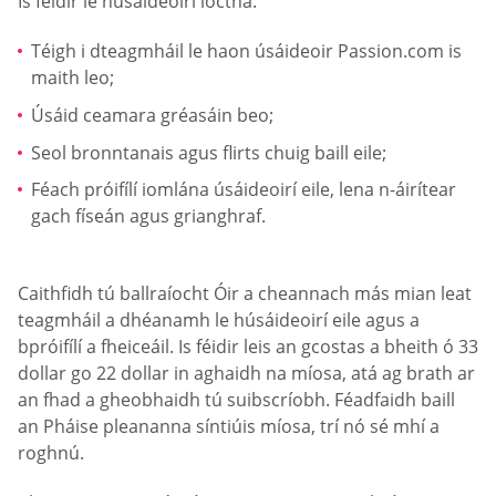
Is féidir le húsáideoirí íoctha:
Téigh i dteagmháil le haon úsáideoir Passion.com is
maith leo;
Úsáid ceamara gréasáin beo;
Seol bronntanais agus flirts chuig baill eile;
Féach próifílí iomlána úsáideoirí eile, lena n-áirítear
gach físeán agus grianghraf.
Caithfidh tú ballraíocht Óir a cheannach más mian leat
teagmháil a dhéanamh le húsáideoirí eile agus a
bpróifílí a fheiceáil. Is féidir leis an gcostas a bheith ó 33
dollar go 22 dollar in aghaidh na míosa, atá ag brath ar
an fhad a gheobhaidh tú suibscríobh. Féadfaidh baill
an Pháise pleananna síntiúis míosa, trí nó sé mhí a
roghnú.