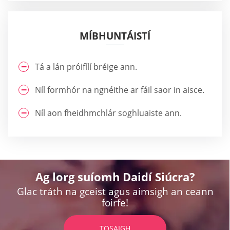
MÍBHUNTÁISTÍ
Tá a lán próifílí bréige ann.
Níl formhór na ngnéithe ar fáil saor in aisce.
Níl aon fheidhmchlár soghluaiste ann.
Ag lorg suíomh Daidí Siúcra?
Glac tráth na gceist agus aimsigh an ceann
foirfe!
TOSAIGH