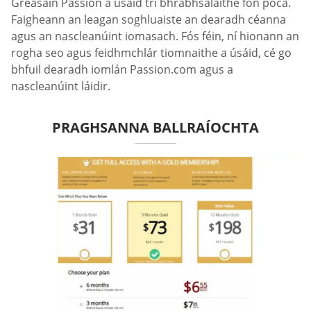
Gréasáin Passion a úsáid trí bhrabhsálaithe fón póca.
Faigheann an leagan soghluaiste an dearadh céanna
agus an nascleanúint iomasach. Fós féin, ní hionann an
rogha seo agus feidhmchlár tiomnaithe a úsáid, cé go
bhfuil dearadh iomlán Passion.com agus a
nascleanúint láidir.
PRAGHSANNA BALLRAÍOCHTA