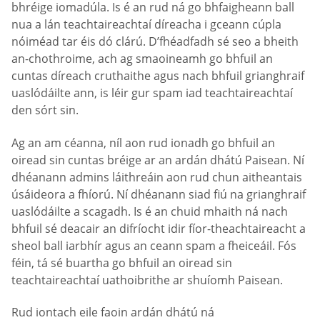
bhréige iomadúla. Is é an rud ná go bhfaigheann ball
nua a lán teachtaireachtaí díreacha i gceann cúpla
nóiméad tar éis dó clárú. D’fhéadfadh sé seo a bheith
an-chothroime, ach ag smaoineamh go bhfuil an
cuntas díreach cruthaithe agus nach bhfuil grianghraif
uaslódáilte ann, is léir gur spam iad teachtaireachtaí
den sórt sin.
Ag an am céanna, níl aon rud ionadh go bhfuil an
oiread sin cuntas bréige ar an ardán dhátú Paisean. Ní
dhéanann admins láithreáin aon rud chun aitheantais
úsáideora a fhíorú. Ní dhéanann siad fiú na grianghraif
uaslódáilte a scagadh. Is é an chuid mhaith ná nach
bhfuil sé deacair an difríocht idir fíor-theachtaireacht a
sheol ball iarbhír agus an ceann spam a fheiceáil. Fós
féin, tá sé buartha go bhfuil an oiread sin
teachtaireachtaí uathoibrithe ar shuíomh Paisean.
Rud iontach eile faoin ardán dhátú ná