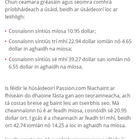
Chun ceamara gréasáin agus seomra comhrá
príobháideach a úsáid, beidh ar úsáideoirí íoc ar
leithligh:
Cosnaíonn síntiús míosa 10.95 dollar;
Cosnaíonn síntiús trí mhí 22.94 dollar iomlán nó 4.65
dollar in aghaidh na míosa;
Cosnaíonn síntiús sé mhí 39.27 dollar san iomlán nó
6.55 dollar in aghaidh na míosa.
Is féidir le húsáideoirí Passion.com féachaint ar
fhíseáin do dhaoine fásta gan aon teorainneacha, ach
tá costas breise ag baint leis an tseirbhís seo. Má
cheannaíonn tú é ar feadh míosa, cosnóidh sé 20.95
dollar ort. I gcás é a cheannach ar feadh trí mhí, beidh
ort 42.74 iomlán nó 14.25 a íoc in aghaidh na míosa.