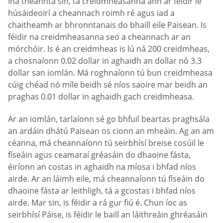
Ina theannta sin, tá creidmheasanna ann ar féidir le
húsáideoirí a cheannach roimh ré agus iad a
chaitheamh ar bhronntanais do bhaill eile Paisean. Is
féidir na creidmheasanna seo a cheannach ar an
mórchóir. Is é an creidmheas is lú ná 200 creidmheas,
a chosnaíonn 0.02 dollar in aghaidh an dollar nó 3.3
dollar san iomlán. Má roghnaíonn tú bun creidmheasa
cúig chéad nó míle beidh sé níos saoire mar beidh an
praghas 0.01 dollar in aghaidh gach creidmheasa.
Ar an iomlán, tarlaíonn sé go bhfuil beartas praghsála
an ardáin dhátú Paisean os cionn an mheáin. Ag an am
céanna, má cheannaíonn tú seirbhísí breise cosúil le
físeáin agus ceamaraí gréasáin do dhaoine fásta,
éiríonn an costas in aghaidh na míosa i bhfad níos
airde. Ar an láimh eile, má cheannaíonn tú físeáin do
dhaoine fásta ar leithligh, tá a gcostas i bhfad níos
airde. Mar sin, is féidir a rá gur fiú é. Chun íoc as
seirbhísí Páise, is féidir le baill an láithreáin ghréasáin