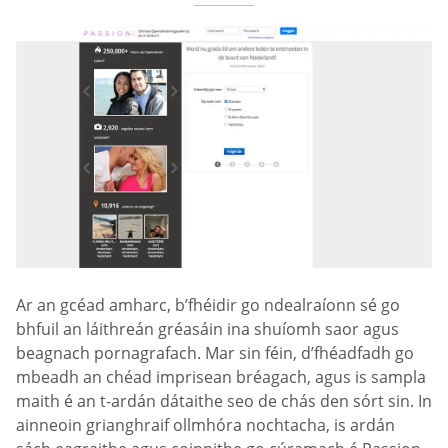
Ar an gcéad amharc, b’fhéidir go ndealraíonn sé go
bhfuil an láithreán gréasáin ina shuíomh saor agus
beagnach pornagrafach. Mar sin féin, d’fhéadfadh go
mbeadh an chéad imprisean bréagach, agus is sampla
maith é an t-ardán dátaithe seo de chás den sórt sin. In
ainneoin grianghraif ollmhóra nochtacha, is ardán