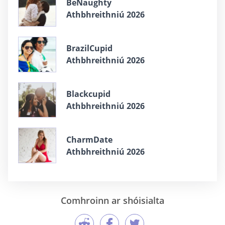
BeNaughty
Athbhreithniú 2026
BrazilCupid
Athbhreithniú 2026
Blackcupid
Athbhreithniú 2026
CharmDate
Athbhreithniú 2026
Comhroinn ar shóisialta