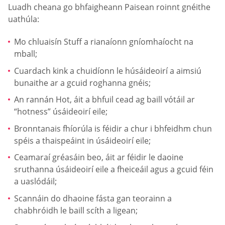
Luadh cheana go bhfaigheann Paisean roinnt gnéithe
uathúla:
Mo chluaisín Stuff a rianaíonn gníomhaíocht na
mball;
Cuardach kink a chuidíonn le húsáideoirí a aimsiú
bunaithe ar a gcuid roghanna gnéis;
An rannán Hot, áit a bhfuil cead ag baill vótáil ar
“hotness” úsáideoirí eile;
Bronntanais fhíorúla is féidir a chur i bhfeidhm chun
spéis a thaispeáint in úsáideoirí eile;
Ceamaraí gréasáin beo, áit ar féidir le daoine
sruthanna úsáideoirí eile a fheiceáil agus a gcuid féin
a uaslódáil;
Scannáin do dhaoine fásta gan teorainn a
chabhróidh le baill scíth a ligean;