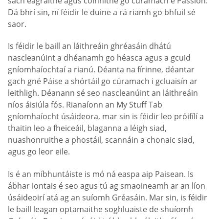
sách eagraithe agus coinnithe go cúramach é Passion.
Dá bhrí sin, ní féidir le duine a rá riamh go bhfuil sé
saor.
Is féidir le baill an láithreáin ghréasáin dhátú
nascleanúint a dhéanamh go héasca agus a gcuid
gníomhaíochtaí a rianú. Déanta na fírinne, déantar
gach gné Páise a shórtáil go cúramach i gcluaisín ar
leithligh. Déanann sé seo nascleanúint an láithreáin
níos áisiúla fós. Rianaíonn an My Stuff Tab
gníomhaíocht úsáideora, mar sin is féidir leo próifílí a
thaitin leo a fheiceáil, blaganna a léigh siad,
nuashonruithe a phostáil, scannáin a chonaic siad,
agus go leor eile.
Is é an míbhuntáiste is mó ná easpa aip Paisean. Is
ábhar iontais é seo agus tú ag smaoineamh ar an líon
úsáideoirí atá ag an suíomh Gréasáin. Mar sin, is féidir
le baill leagan optamaithe soghluaiste de shuíomh