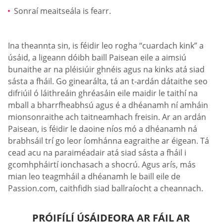
Sonraí meaitseála is fearr.
Ina theannta sin, is féidir leo rogha “cuardach kink” a
úsáid, a ligeann dóibh baill Paisean eile a aimsiú
bunaithe ar na pléisiúir ghnéis agus na kinks atá siad
sásta a fháil. Go ginearálta, tá an t-ardán dátaithe seo
difriúil ó láithreáin ghréasáin eile maidir le taithí na
mball a bharrfheabhsú agus é a dhéanamh ní amháin
mionsonraithe ach taitneamhach freisin. Ar an ardán
Paisean, is féidir le daoine níos mó a dhéanamh ná
brabhsáil trí go leor íomhánna eagraithe ar éigean. Tá
cead acu na paraiméadair atá siad sásta a fháil i
gcomhpháirtí ionchasach a shocrú. Agus arís, más
mian leo teagmháil a dhéanamh le baill eile de
Passion.com, caithfidh siad ballraíocht a cheannach.
PRÓIFÍLÍ ÚSÁIDEORA AR FÁIL AR