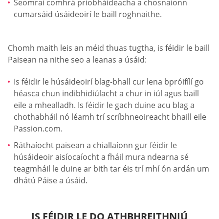
Seomraí comhrá príobháideacha a chosnaíonn
cumarsáid úsáideoirí le baill roghnaithe.
Chomh maith leis an méid thuas tugtha, is féidir le baill
Paisean na nithe seo a leanas a úsáid:
Is féidir le húsáideoirí blag-bhall cur lena bpróifílí go
héasca chun indibhidiúlacht a chur in iúl agus baill
eile a mhealladh. Is féidir le gach duine acu blag a
chothabháil nó léamh trí scríbhneoireacht bhaill eile
Passion.com.
Ráthaíocht paisean a chiallaíonn gur féidir le
húsáideoir aisíocaíocht a fháil mura ndearna sé
teagmháil le duine ar bith tar éis trí mhí ón ardán um
dhátú Páise a úsáid.
IS FÉIDIR LE DO ATHBHREITHNIÚ