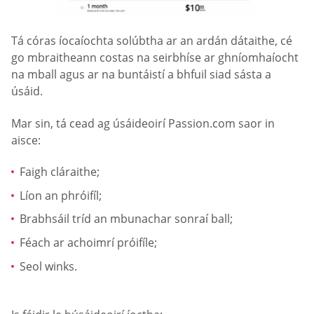
Tá córas íocaíochta solúbtha ar an ardán dátaithe, cé
go mbraitheann costas na seirbhíse ar ghníomhaíocht
na mball agus ar na buntáistí a bhfuil siad sásta a
úsáid.
Mar sin, tá cead ag úsáideoirí Passion.com saor in
aisce:
Faigh cláraithe;
Líon an phróifíl;
Brabhsáil tríd an mbunachar sonraí ball;
Féach ar achoimrí próifíle;
Seol winks.