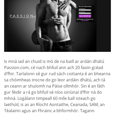
Is mná iad an chuid is mó de na baill ar ardán dhátú
Passion.com, cé nach bhfuil ann ach 20 faoin gcéad
d’fhir. Tarlaíonn sé gur rud sách coitianta é an bhearna
sa chóimheas inscne do go leor ardáin dhátú, ach tá
an ceann ar shuíomh na Páise ollmhór. Sin é an fáth
gur féidir a rá go bhfuil sé níos oiriúnaí d’fhir ná do
mhná. Logálann timpeall 60 míle ball isteach go
laethúil, is as an Ríocht Aontaithe, Ceanada, SAM, an
Téalainn agus an Fhrainc a bhformhór. Tagann