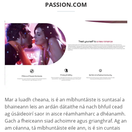
PASSION.COM
Mar a luadh cheana, is é an míbhuntáiste is suntasaí a
bhaineann leis an ardán dátaithe ná nach bhfuil cead
ag úsáideoirí saor in aisce réamhamharc a dhéanamh.
Gach a fheiceann siad achoimre agus grianghraf. Ag an
am céanna, tá míbhuntáiste eile ann, is é sin cuntais