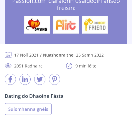
Passion.com cláraíonn úsáideoirí anseo
freisin:
17 Noll 2021
Nuashonraithe:
25 Samh 2022
2051 Radhairc
9 min léite
Dating do Dhaoine Fásta
Suíomhanna gnéis