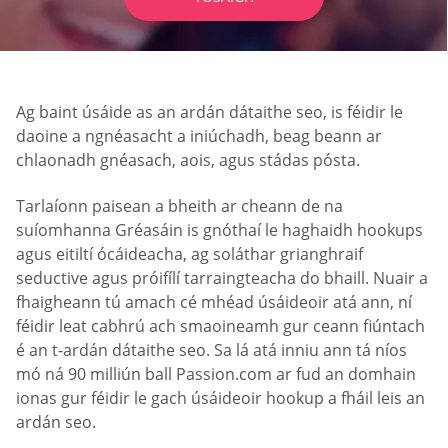
Ag baint úsáide as an ardán dátaithe seo, is féidir le
daoine a ngnéasacht a iniúchadh, beag beann ar
chlaonadh gnéasach, aois, agus stádas pósta.
Tarlaíonn paisean a bheith ar cheann de na
suíomhanna Gréasáin is gnóthaí le haghaidh hookups
agus eitiltí ócáideacha, ag soláthar grianghraif
seductive agus próifílí tarraingteacha do bhaill. Nuair a
fhaigheann tú amach cé mhéad úsáideoir atá ann, ní
féidir leat cabhrú ach smaoineamh gur ceann fiúntach
é an t-ardán dátaithe seo. Sa lá atá inniu ann tá níos
mó ná 90 milliún ball Passion.com ar fud an domhain
ionas gur féidir le gach úsáideoir hookup a fháil leis an
ardán seo.