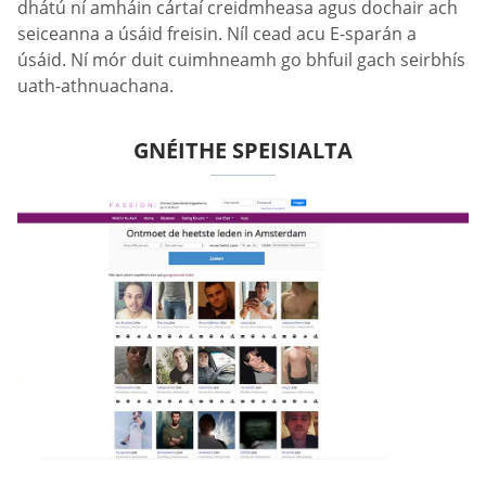
dhátú ní amháin cártaí creidmheasa agus dochair ach
seiceanna a úsáid freisin. Níl cead acu E-sparán a
úsáid. Ní mór duit cuimhneamh go bhfuil gach seirbhís
uath-athnuachana.
GNÉITHE SPEISIALTA