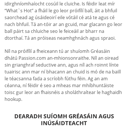
idirghníomhaíocht cosúil le cluiche. Is féidir leat mír
“What`s Hot” a fháil le go leor próifílí ball, áit a bhfuil
saorchead ag úsáideoirí eile vótáil cé atá te agus cé
nach bhfuil. Tá an-tóir ar an gcuid, mar glacann go leor
ball páirt sa chluiche seo le feiceáil ar bharr na
dtorthaí. Tá an próiseas neamhghnách agus spraoi.
Níl na próifílí a fheiceann tú ar shuíomh Gréasáin
dhátú Passion.com an-mhionsonraithe. Níl an oiread
sin grianghraf seductive ann, agus níl ach roinnt línte
tuairisc ann mar ní bhacann an chuid is mó de na baill
le téacsanna fada a scríobh fúthu féin. Ag an am
céanna, ní féidir é seo a mheas mar mhíbhuntáiste
toisc gur leor an fhaisnéis a sholáthraítear le haghaidh
hookup.
DEARADH SUÍOMH GRÉASÁIN AGUS
INÚSÁIDTEACHT