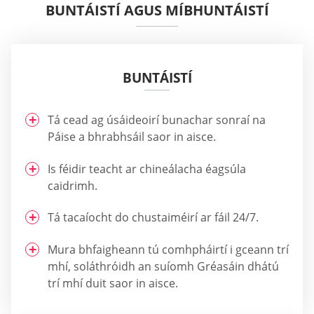
BUNTÁISTÍ AGUS MÍBHUNTÁISTÍ
BUNTÁISTÍ
Tá cead ag úsáideoirí bunachar sonraí na
Páise a bhrabhsáil saor in aisce.
Is féidir teacht ar chineálacha éagsúla
caidrimh.
Tá tacaíocht do chustaiméirí ar fáil 24/7.
Mura bhfaigheann tú comhpháirtí i gceann trí
mhí, soláthróidh an suíomh Gréasáin dhátú
trí mhí duit saor in aisce.