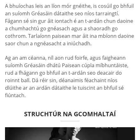
A bhuíochas leis an líon mór gnéithe, is cosúil go bhfuil
an suíomh Gréasáin dátaithe seo níos tarraingtí.
Fágann sé sin gur áit iontach é an t-ardán chun daoine
a chumhachtú go gnéasach agus a shaoradh go
cothrom. Tarlaíonn paisean mar áit ina mbíonn daoine
saor chun a ngnéasacht a iniúchadh.
Ag an am céanna, níl aon rud foirfe, agus faigheann
suíomh Gréasáin dhátú Paisean cúpla míbhuntáiste,
rud a fhágann go bhfuil an t-ardán seo deacair do
roinnt ball. Dá réir sin, déanaimis féachaint níos
dlúithe ar an ardán dátaithe le tuiscint an bhfuil sé
fiúntach.
STRUCHTÚR NA GCOMHALTAÍ