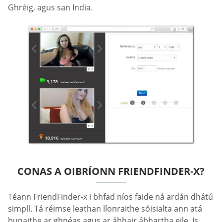
Ghréig, agus san India.
CONAS A OIBRÍONN FRIENDFINDER-X?
Téann FriendFinder-x i bhfad níos faide ná ardán dhátú
simplí. Tá réimse leathan líonraithe sóisialta ann atá
bunaithe ar ghnéas agus ar ábhair ábhartha eile. Is