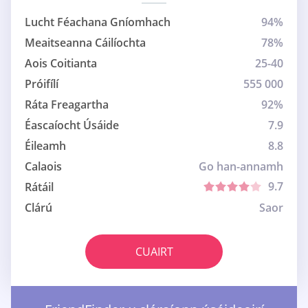
Lucht Féachana Gníomhach
94%
Meaitseanna Cáilíochta
78%
Aois Coitianta
25-40
Próifílí
555 000
Ráta Freagartha
92%
Éascaíocht Úsáide
7.9
Éileamh
8.8
Calaois
Go han-annamh
9.7
Rátáil
Clárú
Saor
CUAIRT