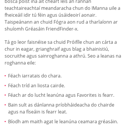
bosca poist ina áit cheart leis an rannán
teachtaireachtaí meandaracha chun do IManna uile a
fheiceáil idir tú féin agus úsáideoirí aonair.
Taispeánann an chuid Fógra aon rud a tharlaíonn ar
shuíomh Gréasáin FriendFinder-x.
Tá go leor faisnéise sa chuid Próifíle chun an cárta a
chur in eagar, grianghraif agus blag a bhainistiú,
socruithe agus sainroghanna a athrú. Seo a leanas na
roghanna eile:
Féach iarratais do chara.
Féach tríd an liosta cairde.
Féach ar do lucht leanúna agus Favorites is fearr.
Bain sult as dánlanna príobháideacha do chairde
agus na físeáin is fearr leat.
Bíodh am maith agat le leanúna ceamara gréasáin.