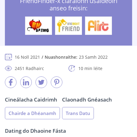
FriendFinder-x cláraíonn úsáideoirí
anseo freisin:
16 Noll 2021
Nuashonraithe:
23 Samh 2022
2451 Radhairc
10 min léite
Cineálacha Caidrimh
Claonadh Gnéasach
Chairde a Dhéanamh
Trans Datu
Dating do Dhaoine Fásta