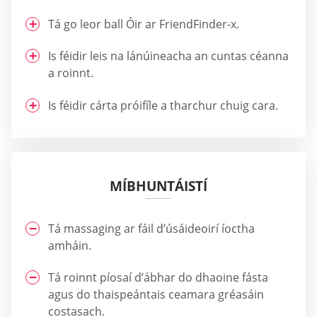
Tá go leor ball Óir ar FriendFinder-x.
Is féidir leis na lánúineacha an cuntas céanna
a roinnt.
Is féidir cárta próifíle a tharchur chuig cara.
MÍBHUNTÁISTÍ
Tá massaging ar fáil d’úsáideoirí íoctha
amháin.
Tá roinnt píosaí d’ábhar do dhaoine fásta
agus do thaispeántais ceamara gréasáin
costasach.