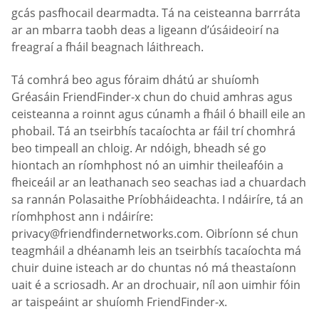
gcás pasfhocail dearmadta. Tá na ceisteanna barrráta
ar an mbarra taobh deas a ligeann d’úsáideoirí na
freagraí a fháil beagnach láithreach.
Tá comhrá beo agus fóraim dhátú ar shuíomh
Gréasáin FriendFinder-x chun do chuid amhras agus
ceisteanna a roinnt agus cúnamh a fháil ó bhaill eile an
phobail. Tá an tseirbhís tacaíochta ar fáil trí chomhrá
beo timpeall an chloig. Ar ndóigh, bheadh sé go
hiontach an ríomhphost nó an uimhir theileafóin a
fheiceáil ar an leathanach seo seachas iad a chuardach
sa rannán Polasaithe Príobháideachta. I ndáiríre, tá an
ríomhphost ann i ndáiríre:
privacy@friendfindernetworks.com
. Oibríonn sé chun
teagmháil a dhéanamh leis an tseirbhís tacaíochta má
chuir duine isteach ar do chuntas nó má theastaíonn
uait é a scriosadh. Ar an drochuair, níl aon uimhir fóin
ar taispeáint ar shuíomh FriendFinder-x.