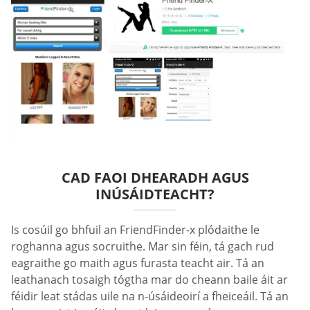
CAD FAOI DHEARADH AGUS
INÚSÁIDTEACHT?
Is cosúil go bhfuil an FriendFinder-x plódaithe le
roghanna agus socruithe. Mar sin féin, tá gach rud
eagraithe go maith agus furasta teacht air. Tá an
leathanach tosaigh tógtha mar do cheann baile áit ar
féidir leat stádas uile na n-úsáideoirí a fheiceáil. Tá an