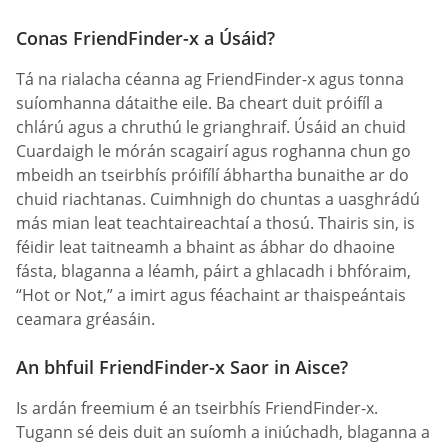
Conas FriendFinder-x a Úsáid?
Tá na rialacha céanna ag FriendFinder-x agus tonna
suíomhanna dátaithe eile. Ba cheart duit próifíl a
chlárú agus a chruthú le grianghraif. Úsáid an chuid
Cuardaigh le mórán scagairí agus roghanna chun go
mbeidh an tseirbhís próifílí ábhartha bunaithe ar do
chuid riachtanas. Cuimhnigh do chuntas a uasghrádú
más mian leat teachtaireachtaí a thosú. Thairis sin, is
féidir leat taitneamh a bhaint as ábhar do dhaoine
fásta, blaganna a léamh, páirt a ghlacadh i bhfóraim,
“Hot or Not,” a imirt agus féachaint ar thaispeántais
ceamara gréasáin.
An bhfuil FriendFinder-x Saor in Aisce?
Is ardán freemium é an tseirbhís FriendFinder-x.
Tugann sé deis duit an suíomh a iniúchadh, blaganna a