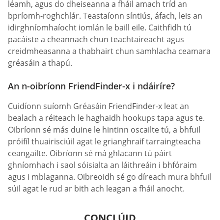
léamh, agus do dheiseanna a fháil amach tríd an
bpríomh-roghchlár. Teastaíonn síntiús, áfach, leis an
idirghníomhaíocht iomlán le baill eile. Caithfidh tú
pacáiste a cheannach chun teachtaireacht agus
creidmheasanna a thabhairt chun samhlacha ceamara
gréasáin a thapú.
An n-oibríonn FriendFinder-x i ndáiríre?
Cuidíonn suíomh Gréasáin FriendFinder-x leat an
bealach a réiteach le haghaidh hookups tapa agus te.
Oibríonn sé más duine le hintinn oscailte tú, a bhfuil
próifíl thuairisciúil agat le grianghraif tarraingteacha
ceangailte. Oibríonn sé má ghlacann tú páirt
ghníomhach i saol sóisialta an láithreáin i bhfóraim
agus i mblaganna. Oibreoidh sé go díreach mura bhfuil
súil agat le rud ar bith ach leagan a fháil anocht.
CONCLÚID