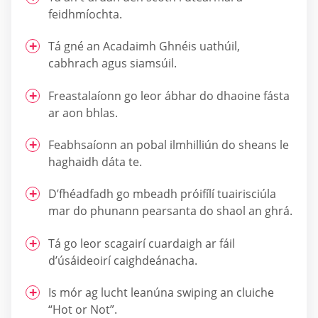
feidhmíochta.
Tá gné an Acadaimh Ghnéis uathúil,
cabhrach agus siamsúil.
Freastalaíonn go leor ábhar do dhaoine fásta
ar aon bhlas.
Feabhsaíonn an pobal ilmhilliún do sheans le
haghaidh dáta te.
D’fhéadfadh go mbeadh próifílí tuairisciúla
mar do phunann pearsanta do shaol an ghrá.
Tá go leor scagairí cuardaigh ar fáil
d’úsáideoirí caighdeánacha.
Is mór ag lucht leanúna swiping an cluiche
“Hot or Not”.