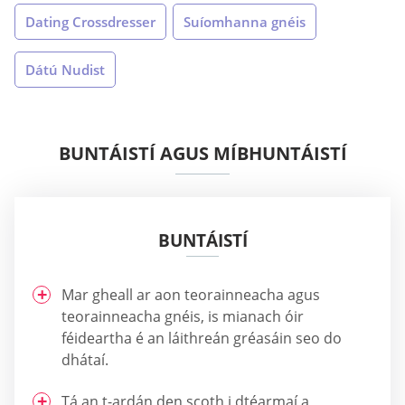
Dating Crossdresser
Suíomhanna gnéis
Dátú Nudist
BUNTÁISTÍ AGUS MÍBHUNTÁISTÍ
BUNTÁISTÍ
Mar gheall ar aon teorainneacha agus
teorainneacha gnéis, is mianach óir
féideartha é an láithreán gréasáin seo do
dhátaí.
Tá an t-ardán den scoth i dtéarmaí a