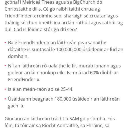
gcónaí i Meiriceá Theas agus sa BigChurch do
Chríostaithe dílis. Cé go raibh taithí chrua ag
FriendFinder-x roimhe seo, sháraigh sé cruatan agus
tháinig sé chun bheith ina ardán rathúil agus rathúil ag
dul. Cad is féidir a stór go dtí seo?
Ba é FriendFinder-x an láithreán pearsanaithe
dátaithe is suntasaí le 100,000,000 úsáideoir ar fud an
domhain.
Níl an láithreán ró-ualaithe le fir, murab ionann agus
go leor ardáin hookup eile. Is mná iad 60% díobh ar
FriendFinder-x.
Is é an meán-raon aoise 25-44.
Úsáideann beagnach 180,000 úsáideoir an láithreán
gach lá.
Gineann an láithreán trácht ó SAM go príomha. Fós
féin, tá tóir air sa Ríocht Aontaithe, sa Fhrainc, sa