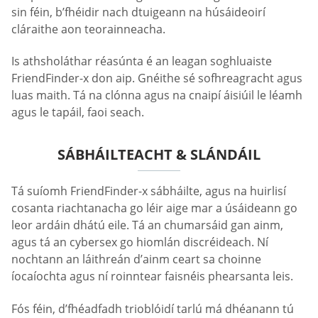
sin féin, b’fhéidir nach dtuigeann na húsáideoirí
cláraithe aon teorainneacha.
Is athsholáthar réasúnta é an leagan soghluaiste
FriendFinder-x don aip. Gnéithe sé sofhreagracht agus
luas maith. Tá na clónna agus na cnaipí áisiúil le léamh
agus le tapáil, faoi seach.
SÁBHÁILTEACHT & SLÁNDÁIL
Tá suíomh FriendFinder-x sábháilte, agus na huirlisí
cosanta riachtanacha go léir aige mar a úsáideann go
leor ardáin dhátú eile. Tá an chumarsáid gan ainm,
agus tá an cybersex go hiomlán discréideach. Ní
nochtann an láithreán d’ainm ceart sa choinne
íocaíochta agus ní roinntear faisnéis phearsanta leis.
Fós féin, d’fhéadfadh trioblóidí tarlú má dhéanann tú