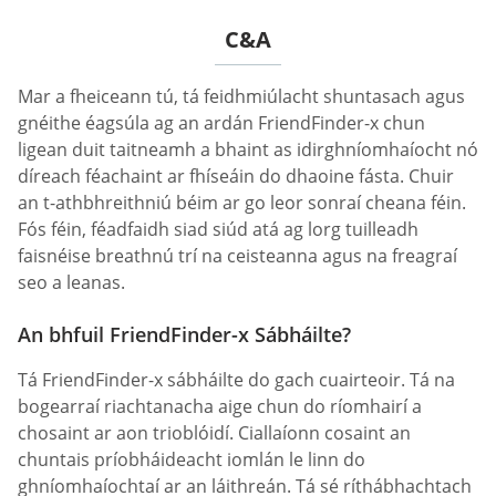
C&A
Mar a fheiceann tú, tá feidhmiúlacht shuntasach agus
gnéithe éagsúla ag an ardán FriendFinder-x chun
ligean duit taitneamh a bhaint as idirghníomhaíocht nó
díreach féachaint ar fhíseáin do dhaoine fásta. Chuir
an t-athbhreithniú béim ar go leor sonraí cheana féin.
Fós féin, féadfaidh siad siúd atá ag lorg tuilleadh
faisnéise breathnú trí na ceisteanna agus na freagraí
seo a leanas.
An bhfuil FriendFinder-x Sábháilte?
Tá FriendFinder-x sábháilte do gach cuairteoir. Tá na
bogearraí riachtanacha aige chun do ríomhairí a
chosaint ar aon trioblóidí. Ciallaíonn cosaint an
chuntais príobháideacht iomlán le linn do
ghníomhaíochtaí ar an láithreán. Tá sé ríthábhachtach