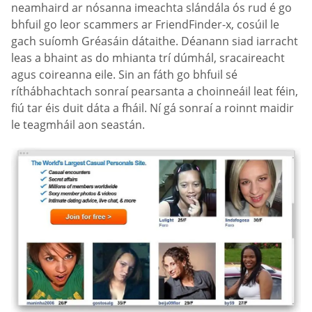
neamhaird ar nósanna imeachta slándála ós rud é go
bhfuil go leor scammers ar FriendFinder-x, cosúil le
gach suíomh Gréasáin dátaithe. Déanann siad iarracht
leas a bhaint as do mhianta trí dúmhál, sracaireacht
agus coireanna eile. Sin an fáth go bhfuil sé
ríthábhachtach sonraí pearsanta a choinneáil leat féin,
fiú tar éis duit dáta a fháil. Ní gá sonraí a roinnt maidir
le teagmháil aon seastán.