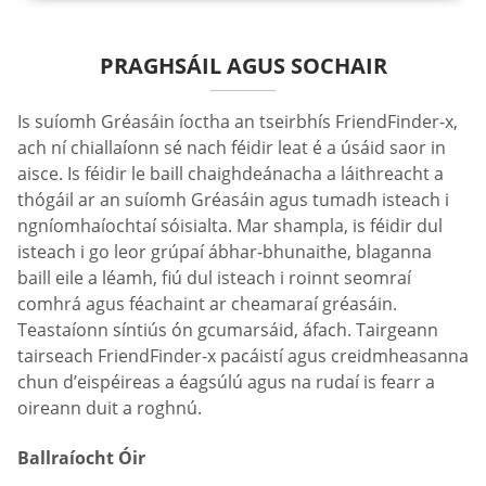
PRAGHSÁIL AGUS SOCHAIR
Is suíomh Gréasáin íoctha an tseirbhís FriendFinder-x,
ach ní chiallaíonn sé nach féidir leat é a úsáid saor in
aisce. Is féidir le baill chaighdeánacha a láithreacht a
thógáil ar an suíomh Gréasáin agus tumadh isteach i
ngníomhaíochtaí sóisialta. Mar shampla, is féidir dul
isteach i go leor grúpaí ábhar-bhunaithe, blaganna
baill eile a léamh, fiú dul isteach i roinnt seomraí
comhrá agus féachaint ar cheamaraí gréasáin.
Teastaíonn síntiús ón gcumarsáid, áfach. Tairgeann
tairseach FriendFinder-x pacáistí agus creidmheasanna
chun d’eispéireas a éagsúlú agus na rudaí is fearr a
oireann duit a roghnú.
Ballraíocht Óir