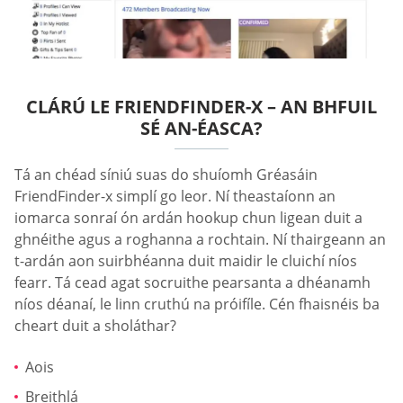
CLÁRÚ LE FRIENDFINDER-X – AN BHFUIL
SÉ AN-ÉASCA?
Tá an chéad síniú suas do shuíomh Gréasáin
FriendFinder-x simplí go leor. Ní theastaíonn an
iomarca sonraí ón ardán hookup chun ligean duit a
ghnéithe agus a roghanna a rochtain. Ní thairgeann an
t-ardán aon suirbhéanna duit maidir le cluichí níos
fearr. Tá cead agat socruithe pearsanta a dhéanamh
níos déanaí, le linn cruthú na próifíle. Cén fhaisnéis ba
cheart duit a sholáthar?
Aois
Breithlá