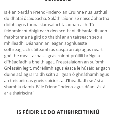
Is é an t-ardán FriendFinder-x an Cruinne nua uathúil
do dhátaí ócáideacha. Soláthraíonn sé naisc ábhartha
dóibh agus tonna siamsaíochta adharcach. Tá
feidhmíocht dhigiteach den scoth: ní dhéanfaidh aon
fhabhtanna ná glití do thaithí ar an tairseach seo a
mhilleadh. Déanann an leagan soghluaiste
sofhreagrach cúiteamh as easpa an aip agus neart
gnéithe mealltacha – i gcás roinnt próifílí bréige a
d’fhéadfadh a bheith agat. Freastalaíonn an suíomh
Gréasáin legit, móréilimh agus éasca le húsáid ar gach
duine atá ag iarraidh scíth a ligean ó ghnáthamh agus
an t-eispéireas gnéis spiciest a d’fhéadfadh sé / sí a
shamhlú riamh. Bí le FriendFinder-x agus déan tástáil
ar a thairiscintí.
IS FÉIDIR LE DO ATHBHREITHNIÚ