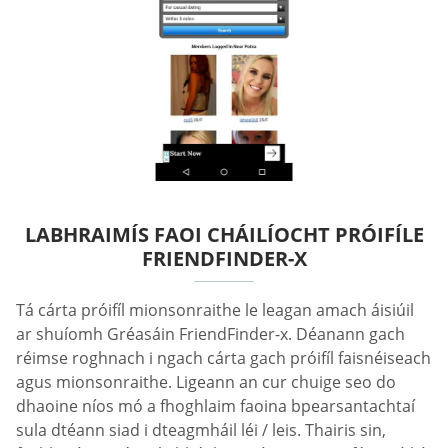
LABHRAIMÍS FAOI CHÁILÍOCHT PRÓIFÍLE
FRIENDFINDER-X
Tá cárta próifíl mionsonraithe le leagan amach áisiúil
ar shuíomh Gréasáin FriendFinder-x. Déanann gach
réimse roghnach i ngach cárta gach próifíl faisnéiseach
agus mionsonraithe. Ligeann an cur chuige seo do
dhaoine níos mó a fhoghlaim faoina bpearsantachtaí
sula dtéann siad i dteagmháil léi / leis. Thairis sin,