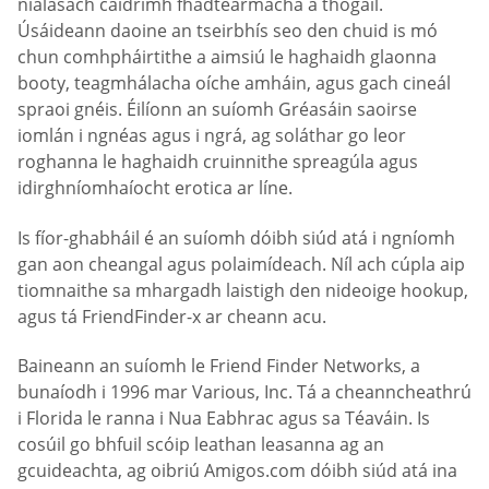
nialasach caidrimh fhadtéarmacha a thógáil.
Úsáideann daoine an tseirbhís seo den chuid is mó
chun comhpháirtithe a aimsiú le haghaidh glaonna
booty, teagmhálacha oíche amháin, agus gach cineál
spraoi gnéis. Éilíonn an suíomh Gréasáin saoirse
iomlán i ngnéas agus i ngrá, ag soláthar go leor
roghanna le haghaidh cruinnithe spreagúla agus
idirghníomhaíocht erotica ar líne.
Is fíor-ghabháil é an suíomh dóibh siúd atá i ngníomh
gan aon cheangal agus polaimídeach. Níl ach cúpla aip
tiomnaithe sa mhargadh laistigh den nideoige hookup,
agus tá FriendFinder-x ar cheann acu.
Baineann an suíomh le Friend Finder Networks, a
bunaíodh i 1996 mar Various, Inc. Tá a cheanncheathrú
i Florida le ranna i Nua Eabhrac agus sa Téaváin. Is
cosúil go bhfuil scóip leathan leasanna ag an
gcuideachta, ag oibriú Amigos.com dóibh siúd atá ina