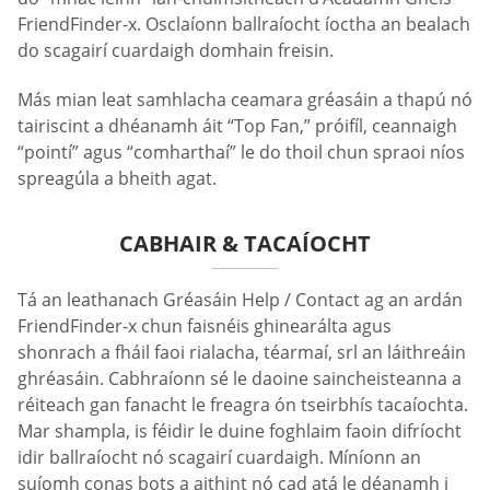
FriendFinder-x. Osclaíonn ballraíocht íoctha an bealach
do scagairí cuardaigh domhain freisin.
Más mian leat samhlacha ceamara gréasáin a thapú nó
tairiscint a dhéanamh áit “Top Fan,” próifíl, ceannaigh
“pointí” agus “comharthaí” le do thoil chun spraoi níos
spreagúla a bheith agat.
CABHAIR & TACAÍOCHT
Tá an leathanach Gréasáin Help / Contact ag an ardán
FriendFinder-x chun faisnéis ghinearálta agus
shonrach a fháil faoi rialacha, téarmaí, srl an láithreáin
ghréasáin. Cabhraíonn sé le daoine saincheisteanna a
réiteach gan fanacht le freagra ón tseirbhís tacaíochta.
Mar shampla, is féidir le duine foghlaim faoin difríocht
idir ballraíocht nó scagairí cuardaigh. Míníonn an
suíomh conas bots a aithint nó cad atá le déanamh i