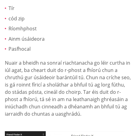
Tír
cód zip
Ríomhphost
Ainm úsáideora
Pasfhocal
Nuair a bheidh na sonraí riachtanacha go léir curtha in
iúl agat, ba cheart duit do r-phost a fhíorú chun a
chruthú gur úsáideoir barántúil tú. Chun na críche seo,
is gá roinnt fíricí a sholáthar a bhfuil tú ag lorg fúthu,
do stádas pósta, cineál do choirp. Tar éis duit do r-
phost a fhíorú, tá sé in am na leathanaigh ghréasáin a
iniúchadh chun cinneadh a dhéanamh an bhfuil tú ag
iarraidh do chuntas a uasghrádú.