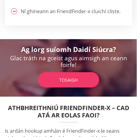
Ní ghineann an FriendFinder-x cluichí cliste.
Ag lorg suíomh Daidí Siúcra?
Glac tráth na gceist agus aimsigh an ceann
foirfe!
TOSAIGH
ATHBHREITHNIÚ FRIENDFINDER-X – CAD
ATÁ AR EOLAS FAOI?
Is ardán hookup amháin é FriendFinder-x le seans