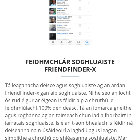
FEIDHMCHLÁR SOGHLUAISTE
FRIENDFINDER-X
Tá leaganacha deisce agus soghluaiste ag an ardán
FriendFinder-x gan aip soghluaiste. Ní hé seo an locht
ós rud é gur ar éigean is féidir aip a chruthú le
feidhmiúlacht 100% den deasc. Tá an iomarca gnéithe
agus roghanna ag an tairseach chun iad a fhorbairt in
iarratais soghluaiste. Is é an t-aon bhealach is féidir ná
deiseanna na n-úsáideoirí a laghdú agus leagan
simplithe a chruthú do ghléasanna soghluaiste. Mar