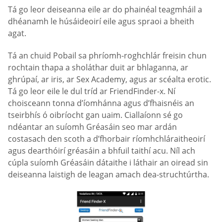
Tá go leor deiseanna eile ar do phainéal teagmháil a
dhéanamh le húsáideoirí eile agus spraoi a bheith
agat.
Tá an chuid Pobail sa phríomh-roghchlár freisin chun
rochtain thapa a sholáthar duit ar bhlaganna, ar
ghrúpaí, ar iris, ar Sex Academy, agus ar scéalta erotic.
Tá go leor eile le dul tríd ar FriendFinder-x. Ní
choisceann tonna d’íomhánna agus d’fhaisnéis an
tseirbhís ó oibríocht gan uaim. Ciallaíonn sé go
ndéantar an suíomh Gréasáin seo mar ardán
costasach den scoth a d’fhorbair ríomhchláraitheoirí
agus dearthóirí gréasáin a bhfuil taithí acu. Níl ach
cúpla suíomh Gréasáin dátaithe i láthair an oiread sin
deiseanna laistigh de leagan amach dea-struchtúrtha.