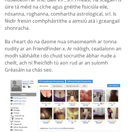
úire tá méid na cíche agus gnéithe fisiciúla eile,
nósanna, roghanna, comhartha astrological, srl. Is
féidir freisin comhpháirtithe a aimsiú atá i gceangail
shonracha.
Ba cheart do na daoine nua smaoineamh ar tonna
nudity ar an FriendFinder-x. Ar ndóigh, ceadaíonn an
modh sábháilte i do chuid socruithe ábhar nude a
cheilt, ach ní fheicfidh tú aon rud ar an suíomh
Gréasáin sa chás seo.