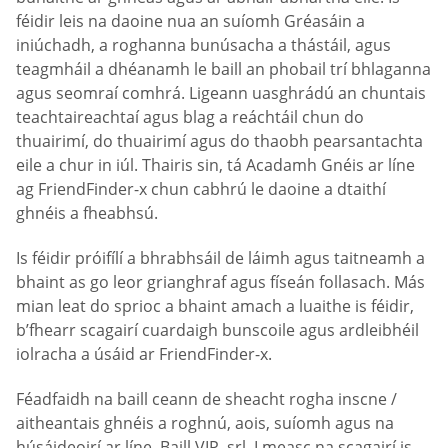
féidir leis na daoine nua an suíomh Gréasáin a
iniúchadh, a roghanna bunúsacha a thástáil, agus
teagmháil a dhéanamh le baill an phobail trí bhlaganna
agus seomraí comhrá. Ligeann uasghrádú an chuntais
teachtaireachtaí agus blag a reáchtáil chun do
thuairimí, do thuairimí agus do thaobh pearsantachta
eile a chur in iúl. Thairis sin, tá Acadamh Gnéis ar líne
ag FriendFinder-x chun cabhrú le daoine a dtaithí
ghnéis a fheabhsú.
Is féidir próifílí a bhrabhsáil de láimh agus taitneamh a
bhaint as go leor grianghraf agus físeán follasach. Más
mian leat do sprioc a bhaint amach a luaithe is féidir,
b’fhearr scagairí cuardaigh bunscoile agus ardleibhéil
iolracha a úsáid ar FriendFinder-x.
Féadfaidh na baill ceann de sheacht rogha inscne /
aitheantais ghnéis a roghnú, aois, suíomh agus na
húsáideoirí ar líne. Baill VIP, srl. I measc na scagairí is