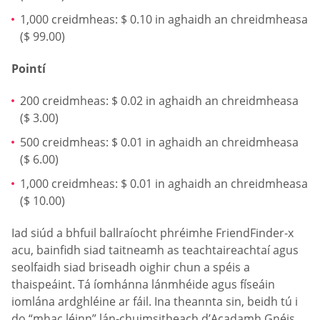
1,000 creidmheas: $ 0.10 in aghaidh an chreidmheasa
($ 99.00)
Pointí
200 creidmheas: $ 0.02 in aghaidh an chreidmheasa
($ 3.00)
500 creidmheas: $ 0.01 in aghaidh an chreidmheasa
($ 6.00)
1,000 creidmheas: $ 0.01 in aghaidh an chreidmheasa
($ 10.00)
Iad siúd a bhfuil ballraíocht phréimhe FriendFinder-x
acu, bainfidh siad taitneamh as teachtaireachtaí agus
seolfaidh siad briseadh oighir chun a spéis a
thaispeáint. Tá íomhánna lánmhéide agus físeáin
iomlána ardghléine ar fáil. Ina theannta sin, beidh tú i
do “mhac léinn” lán-chuimsitheach d’Acadamh Gnéis