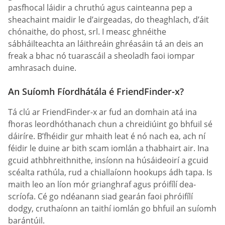
pasfhocal láidir a chruthú agus cainteanna pep a
sheachaint maidir le d’airgeadas, do theaghlach, d’áit
chónaithe, do phost, srl. I measc ghnéithe
sábháilteachta an láithreáin ghréasáin tá an deis an
freak a bhac nó tuarascáil a sheoladh faoi iompar
amhrasach duine.
An Suíomh Fíordhátála é FriendFinder-x?
Tá clú ar FriendFinder-x ar fud an domhain atá ina
fhoras leordhóthanach chun a chreidiúint go bhfuil sé
dáiríre. B’fhéidir gur mhaith leat é nó nach ea, ach ní
féidir le duine ar bith scam iomlán a thabhairt air. Ina
gcuid athbhreithnithe, insíonn na húsáideoirí a gcuid
scéalta rathúla, rud a chiallaíonn hookups ádh tapa. Is
maith leo an líon mór grianghraf agus próifílí dea-
scríofa. Cé go ndéanann siad gearán faoi phróifílí
dodgy, cruthaíonn an taithí iomlán go bhfuil an suíomh
barántúil.