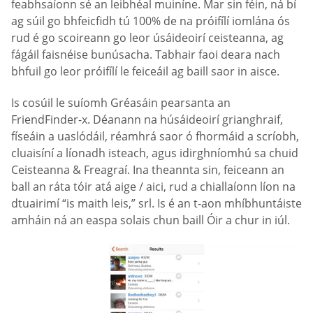
feabhsaíonn sé an leibhéal muiníne. Mar sin féin, ná bí
ag súil go bhfeicfidh tú 100% de na próifílí iomlána ós
rud é go scoireann go leor úsáideoirí ceisteanna, ag
fágáil faisnéise bunúsacha. Tabhair faoi deara nach
bhfuil go leor próifílí le feiceáil ag baill saor in aisce.
Is cosúil le suíomh Gréasáin pearsanta an
FriendFinder-x. Déanann na húsáideoirí grianghraif,
físeáin a uaslódáil, réamhrá saor ó fhormáid a scríobh,
cluaisíní a líonadh isteach, agus idirghníomhú sa chuid
Ceisteanna & Freagraí. Ina theannta sin, feiceann an
ball an ráta tóir atá aige / aici, rud a chiallaíonn líon na
dtuairimí “is maith leis,” srl. Is é an t-aon mhíbhuntáiste
amháin ná an easpa solais chun baill Óir a chur in iúl.