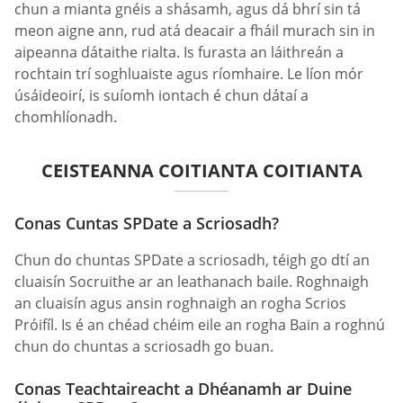
chun a mianta gnéis a shásamh, agus dá bhrí sin tá
meon aigne ann, rud atá deacair a fháil murach sin in
aipeanna dátaithe rialta. Is furasta an láithreán a
rochtain trí soghluaiste agus ríomhaire. Le líon mór
úsáideoirí, is suíomh iontach é chun dátaí a
chomhlíonadh.
CEISTEANNA COITIANTA COITIANTA
Conas Cuntas SPDate a Scriosadh?
Chun do chuntas SPDate a scriosadh, téigh go dtí an
cluaisín Socruithe ar an leathanach baile. Roghnaigh
an cluaisín agus ansin roghnaigh an rogha Scrios
Próifíl. Is é an chéad chéim eile an rogha Bain a roghnú
chun do chuntas a scriosadh go buan.
Conas Teachtaireacht a Dhéanamh ar Duine