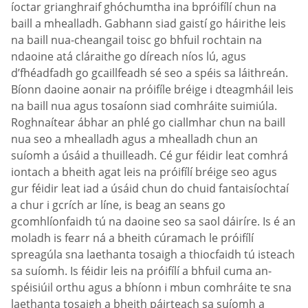
íoctar grianghraif ghóchumtha ina bpróifílí chun na
baill a mhealladh. Gabhann siad gaistí go háirithe leis
na baill nua-cheangail toisc go bhfuil rochtain na
ndaoine atá cláraithe go díreach níos lú, agus
d’fhéadfadh go gcaillfeadh sé seo a spéis sa láithreán.
Bíonn daoine aonair na próifíle bréige i dteagmháil leis
na baill nua agus tosaíonn siad comhráite suimiúla.
Roghnaítear ábhar an phlé go ciallmhar chun na baill
nua seo a mhealladh agus a mhealladh chun an
suíomh a úsáid a thuilleadh. Cé gur féidir leat comhrá
iontach a bheith agat leis na próifílí bréige seo agus
gur féidir leat iad a úsáid chun do chuid fantaisíochtaí
a chur i gcrích ar líne, is beag an seans go
gcomhlíonfaidh tú na daoine seo sa saol dáiríre. Is é an
moladh is fearr ná a bheith cúramach le próifílí
spreagúla sna laethanta tosaigh a thiocfaidh tú isteach
sa suíomh. Is féidir leis na próifílí a bhfuil cuma an-
spéisiúil orthu agus a bhíonn i mbun comhráite te sna
laethanta tosaigh a bheith páirteach sa suíomh a