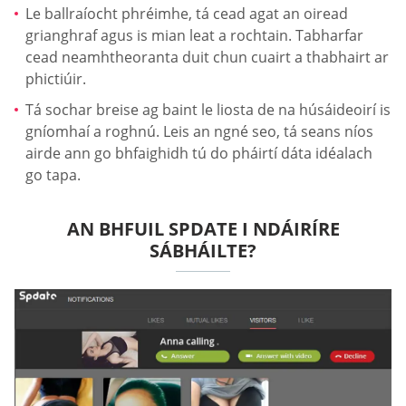
Le ballraíocht phréimhe, tá cead agat an oiread
grianghraf agus is mian leat a rochtain. Tabharfar
cead neamhtheoranta duit chun cuairt a thabhairt ar
phictiúir.
Tá sochar breise ag baint le liosta de na húsáideoirí is
gníomhaí a roghnú. Leis an ngné seo, tá seans níos
airde ann go bhfaighidh tú do pháirtí dáta idéalach
go tapa.
AN BHFUIL SPDATE I NDÁIRÍRE
SÁBHÁILTE?