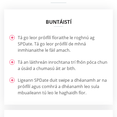
BUNTÁISTÍ
Tá go leor próifílí fíoraithe le roghnú ag
SPDate. Tá go leor próifílí de mhná
inmhianaithe le fáil amach.
Tá an láithreán inrochtana trí fhón póca chun
a úsáid a chumasú áit ar bith.
Ligeann SPDate duit swipe a dhéanamh ar na
próifílí agus comhrá a dhéanamh leo sula
mbuaileann tú leo le haghaidh fíor.