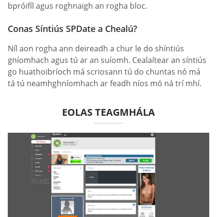
bpróifíl agus roghnaigh an rogha bloc.
Conas Síntiús SPDate a Chealú?
Níl aon rogha ann deireadh a chur le do shíntiús
gníomhach agus tú ar an suíomh. Cealaítear an síntiús
go huathoibríoch má scriosann tú do chuntas nó má
tá tú neamhghníomhach ar feadh níos mó ná trí mhí.
EOLAS TEAGMHÁLA