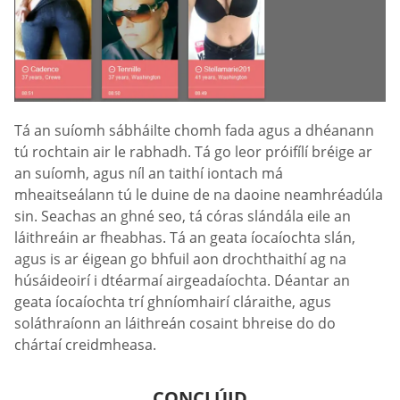
Tá an suíomh sábháilte chomh fada agus a dhéanann
tú rochtain air le rabhadh. Tá go leor próifílí bréige ar
an suíomh, agus níl an taithí iontach má
mheaitseálann tú le duine de na daoine neamhréadúla
sin. Seachas an ghné seo, tá córas slándála eile an
láithreáin ar fheabhas. Tá an geata íocaíochta slán,
agus is ar éigean go bhfuil aon drochthaithí ag na
húsáideoirí i dtéarmaí airgeadaíochta. Déantar an
geata íocaíochta trí ghníomhairí cláraithe, agus
soláthraíonn an láithreán cosaint bhreise do do
chártaí creidmheasa.
CONCLÚID