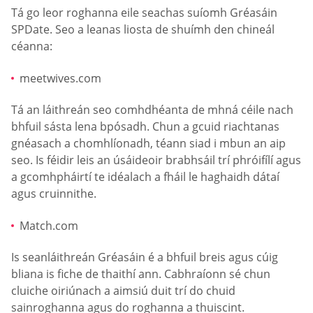
Tá go leor roghanna eile seachas suíomh Gréasáin
SPDate. Seo a leanas liosta de shuímh den chineál
céanna:
meetwives.com
Tá an láithreán seo comhdhéanta de mhná céile nach
bhfuil sásta lena bpósadh. Chun a gcuid riachtanas
gnéasach a chomhlíonadh, téann siad i mbun an aip
seo. Is féidir leis an úsáideoir brabhsáil trí phróifílí agus
a gcomhpháirtí te idéalach a fháil le haghaidh dátaí
agus cruinnithe.
Match.com
Is seanláithreán Gréasáin é a bhfuil breis agus cúig
bliana is fiche de thaithí ann. Cabhraíonn sé chun
cluiche oiriúnach a aimsiú duit trí do chuid
sainroghanna agus do roghanna a thuiscint.