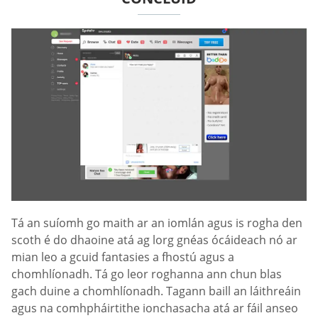
Tá an suíomh go maith ar an iomlán agus is rogha den
scoth é do dhaoine atá ag lorg gnéas ócáideach nó ar
mian leo a gcuid fantasies a fhostú agus a
chomhlíonadh. Tá go leor roghanna ann chun blas
gach duine a chomhlíonadh. Tagann baill an láithreáin
agus na comhpháirtithe ionchasacha atá ar fáil anseo