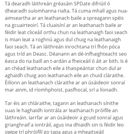
Tá dearadh láithreán gréasáin SPDate difriúil ó
dhearadh suíomhanna rialta. Tá cuma mhall agus nua-
aimseartha ar an leathanach baile a spreagann spéis
na gcuairteoirí. Tá cluaisíní ar an leathanach baile ar
féidir leat cliceáil orthu chun na leathanaigh faoi seach
is mian leat a roghnú agus dul chuig na leathanaigh
faoi seach. Tá an láithreán inrochtana trí fhón póca
agus tríd an Deasc. Déanann an dé-infhaighteacht seo
éasca do na baill an t-ardán a fheiceáil ó áit ar bith. Is é
an chéad leathanach eile a thaispeántar chun dul ar
aghaidh chuig aon leathanach eile an chuid cláraithe.
Éilíonn an leathanach cláraithe ar an úsáideoir sonraí
mar ainm, id ríomhphoist, pasfhocal, srl a líonadh.
Tar éis an chláraithe, tagann an leathanach sínithe
suas le haghaidh iontrála ar leathanach próifíle an
láithreáin. Iarrfar ar an úsáideoir a gcuid sonraí agus
grianghraif a iontráil, agus ina dhiaidh sin is féidir leo
swipe trí phróifílí go tapa agus a mheaitseáil