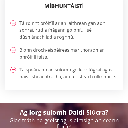
MÍBHUNTÁISTÍ
Tá roinnt próifílí ar an láithreán gan aon
sonraí, rud a fhágann go bhfuil sé
dúshlánach iad a roghnú.
Bíonn droch-eispéireas mar thoradh ar
phróifílí falsa.
Taispeánann an suíomh go leor fógraí agus
naisc sheachtracha, ar cur isteach ollmhór é.
Ag lorg suíomh Daidí Siúcra?
Glac tráth na gceist agus aimsigh an ceann
foirfe!