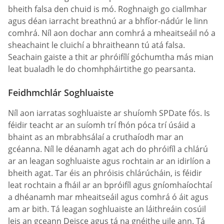
bheith falsa den chuid is mó. Roghnaigh go ciallmhar
agus déan iarracht breathnú ar a bhfíor-nádúr le linn
comhrá. Níl aon dochar ann comhrá a mheaitseáil nó a
sheachaint le cluichí a bhraitheann tú atá falsa.
Seachain gaiste a thit ar phróifílí góchumtha más mian
leat bualadh le do chomhpháirtithe go pearsanta.
Feidhmchlár Soghluaiste
Níl aon iarratas soghluaiste ar shuíomh SPDate fós. Is
féidir teacht ar an suíomh trí fhón póca trí úsáid a
bhaint as an mbrabhsálaí a cruthaíodh mar an
gcéanna. Níl le déanamh agat ach do phróifíl a chlárú
ar an leagan soghluaiste agus rochtain ar an idirlíon a
bheith agat. Tar éis an phróisis chlárúcháin, is féidir
leat rochtain a fháil ar an bpróifíl agus gníomhaíochtaí
a dhéanamh mar mheaitseáil agus comhrá ó áit agus
am ar bith. Tá leagan soghluaiste an láithreáin cosúil
leis an gceann Deisce agus tá na gnéithe uile ann. Tá