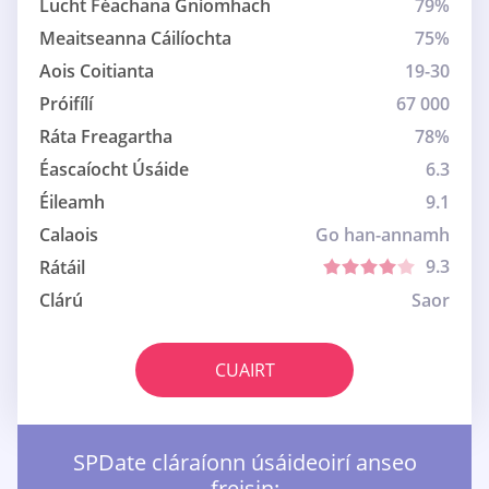
Lucht Féachana Gníomhach
79%
Meaitseanna Cáilíochta
75%
Aois Coitianta
19-30
Próifílí
67 000
Ráta Freagartha
78%
Éascaíocht Úsáide
6.3
Éileamh
9.1
Calaois
Go han-annamh
9.3
Rátáil
Clárú
Saor
CUAIRT
SPDate cláraíonn úsáideoirí anseo
freisin: