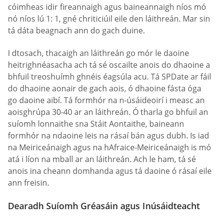
cóimheas idir fireannaigh agus baineannaigh níos mó
nó níos lú 1: 1, gné chriticiúil eile den láithreán. Mar sin
tá dáta beagnach ann do gach duine.
I dtosach, thacaigh an láithreán go mór le daoine
heitrighnéasacha ach tá sé oscailte anois do dhaoine a
bhfuil treoshuímh ghnéis éagsúla acu. Tá SPDate ar fáil
do dhaoine aonair de gach aois, ó dhaoine fásta óga
go daoine aibí. Tá formhór na n-úsáideoirí i measc an
aoisghrúpa 30-40 ar an láithreán. Ó tharla go bhfuil an
suíomh lonnaithe sna Stáit Aontaithe, baineann
formhór na ndaoine leis na rásaí bán agus dubh. Is iad
na Meiriceánaigh agus na hAfraice-Meiriceánaigh is mó
atá i líon na mball ar an láithreán. Ach le ham, tá sé
anois ina cheann domhanda agus tá daoine ó rásaí eile
ann freisin.
Dearadh Suíomh Gréasáin agus Inúsáidteacht