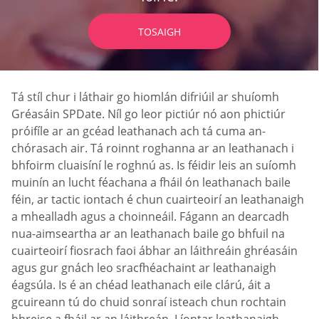
TOSAIGH
Tá stíl chur i láthair go hiomlán difriúil ar shuíomh
Gréasáin SPDate. Níl go leor pictiúr nó aon phictiúr
próifíle ar an gcéad leathanach ach tá cuma an-
chórasach air. Tá roinnt roghanna ar an leathanach i
bhfoirm cluaisíní le roghnú as. Is féidir leis an suíomh
muinín an lucht féachana a fháil ón leathanach baile
féin, ar tactic iontach é chun cuairteoirí an leathanaigh
a mhealladh agus a choinneáil. Fágann an dearcadh
nua-aimseartha ar an leathanach baile go bhfuil na
cuairteoirí fiosrach faoi ábhar an láithreáin ghréasáin
agus gur gnách leo sracfhéachaint ar leathanaigh
éagsúla. Is é an chéad leathanach eile clárú, áit a
gcuireann tú do chuid sonraí isteach chun rochtain
bhreise a fháil ar an láithreán. Líontar leathanaigh