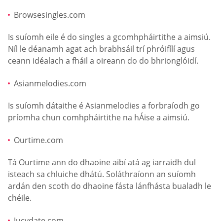
Browsesingles.com
Is suíomh eile é do singles a gcomhpháirtithe a aimsiú.
Níl le déanamh agat ach brabhsáil trí phróifílí agus
ceann idéalach a fháil a oireann do do bhrionglóidí.
Asianmelodies.com
Is suíomh dátaithe é Asianmelodies a forbraíodh go
príomha chun comhpháirtithe na hÁise a aimsiú.
Ourtime.com
Tá Ourtime ann do dhaoine aibí atá ag iarraidh dul
isteach sa chluiche dhátú. Soláthraíonn an suíomh
ardán den scoth do dhaoine fásta lánfhásta bualadh le
chéile.
Jucydate.com