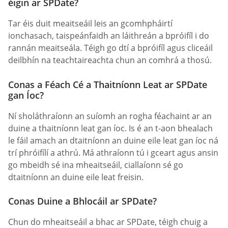
éigin ar SPDate?
Tar éis duit meaitseáil leis an gcomhpháirtí
ionchasach, taispeánfaidh an láithreán a bpróifíl i do
rannán meaitseála. Téigh go dtí a bpróifíl agus cliceáil
deilbhín na teachtaireachta chun an comhrá a thosú.
Conas a Féach Cé a Thaitníonn Leat ar SPDate
gan Íoc?
Ní sholáthraíonn an suíomh an rogha féachaint ar an
duine a thaitníonn leat gan íoc. Is é an t-aon bhealach
le fáil amach an dtaitníonn an duine eile leat gan íoc ná
trí phróifílí a athrú. Má athraíonn tú i gceart agus ansin
go mbeidh sé ina mheaitseáil, ciallaíonn sé go
dtaitníonn an duine eile leat freisin.
Conas Duine a Bhlocáil ar SPDate?
Chun do mheaitseáil a bhac ar SPDate, téigh chuig a