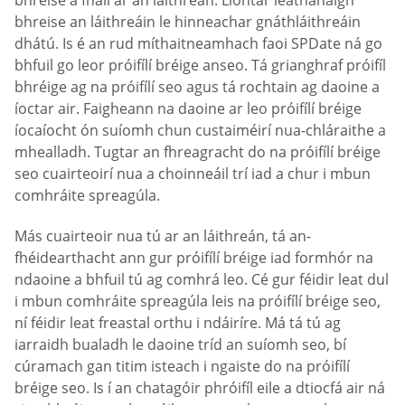
bhreise an láithreáin le hinneachar gnáthláithreáin
dhátú. Is é an rud míthaitneamhach faoi SPDate ná go
bhfuil go leor próifílí bréige anseo. Tá grianghraf próifíl
bhréige ag na próifílí seo agus tá rochtain ag daoine a
íoctar air. Faigheann na daoine ar leo próifílí bréige
íocaíocht ón suíomh chun custaiméirí nua-chláraithe a
mhealladh. Tugtar an fhreagracht do na próifílí bréige
seo cuairteoirí nua a choinneáil trí iad a chur i mbun
comhráite spreagúla.
Más cuairteoir nua tú ar an láithreán, tá an-
fhéidearthacht ann gur próifílí bréige iad formhór na
ndaoine a bhfuil tú ag comhrá leo. Cé gur féidir leat dul
i mbun comhráite spreagúla leis na próifílí bréige seo,
ní féidir leat freastal orthu i ndáiríre. Má tá tú ag
iarraidh bualadh le daoine tríd an suíomh seo, bí
cúramach gan titim isteach i ngaiste do na próifílí
bréige seo. Is í an chatagóir phróifíl eile a dtiocfá air ná