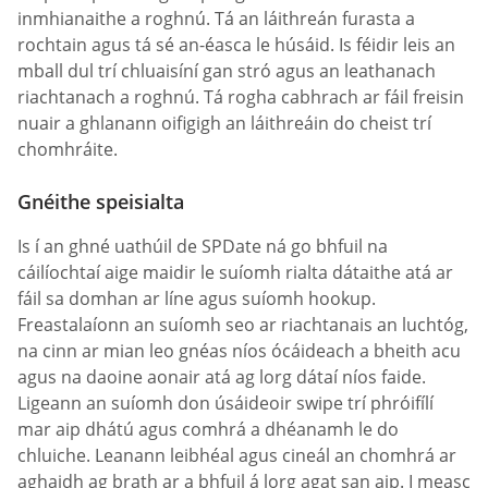
inmhianaithe a roghnú. Tá an láithreán furasta a
rochtain agus tá sé an-éasca le húsáid. Is féidir leis an
mball dul trí chluaisíní gan stró agus an leathanach
riachtanach a roghnú. Tá rogha cabhrach ar fáil freisin
nuair a ghlanann oifigigh an láithreáin do cheist trí
chomhráite.
Gnéithe speisialta
Is í an ghné uathúil de SPDate ná go bhfuil na
cáilíochtaí aige maidir le suíomh rialta dátaithe atá ar
fáil sa domhan ar líne agus suíomh hookup.
Freastalaíonn an suíomh seo ar riachtanais an luchtóg,
na cinn ar mian leo gnéas níos ócáideach a bheith acu
agus na daoine aonair atá ag lorg dátaí níos faide.
Ligeann an suíomh don úsáideoir swipe trí phróifílí
mar aip dhátú agus comhrá a dhéanamh le do
chluiche. Leanann leibhéal agus cineál an chomhrá ar
aghaidh ag brath ar a bhfuil á lorg agat san aip. I measc