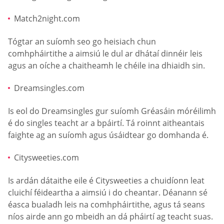
Match2night.com
Tógtar an suíomh seo go heisiach chun
comhpháirtithe a aimsiú le dul ar dhátaí dinnéir leis
agus an oíche a chaitheamh le chéile ina dhiaidh sin.
Dreamsingles.com
Is eol do Dreamsingles gur suíomh Gréasáin móréilimh
é do singles teacht ar a bpáirtí. Tá roinnt aitheantais
faighte ag an suíomh agus úsáidtear go domhanda é.
Citysweeties.com
Is ardán dátaithe eile é Citysweeties a chuidíonn leat
cluichí féideartha a aimsiú i do cheantar. Déanann sé
éasca bualadh leis na comhpháirtithe, agus tá seans
níos airde ann go mbeidh an dá pháirtí ag teacht suas.