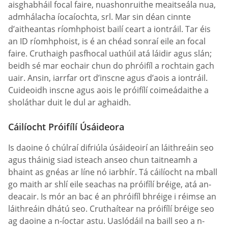
aisghabháil focal faire, nuashonruithe meaitseála nua,
admhálacha íocaíochta, srl. Mar sin déan cinnte
d’aitheantas ríomhphoist bailí ceart a iontráil. Tar éis
an ID ríomhphoist, is é an chéad sonraí eile an focal
faire. Cruthaigh pasfhocal uathúil atá láidir agus slán;
beidh sé mar eochair chun do phróifíl a rochtain gach
uair. Ansin, iarrfar ort d’inscne agus d’aois a iontráil.
Cuideoidh inscne agus aois le próifílí coimeádaithe a
sholáthar duit le dul ar aghaidh.
Cáilíocht Próifílí Úsáideora
Is daoine ó chúlraí difriúla úsáideoirí an láithreáin seo
agus tháinig siad isteach anseo chun taitneamh a
bhaint as gnéas ar líne nó iarbhír. Tá cáilíocht na mball
go maith ar shlí eile seachas na próifílí bréige, atá an-
deacair. Is mór an bac é an phróifíl bhréige i réimse an
láithreáin dhátú seo. Cruthaítear na próifílí bréige seo
ag daoine a n-íoctar astu. Uaslódáil na baill seo a n-