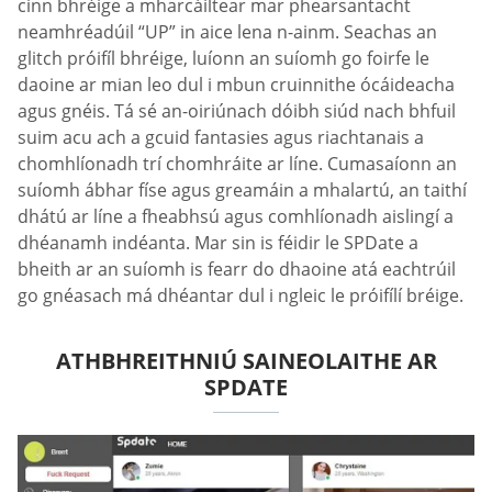
cinn bhréige a mharcáiltear mar phearsantacht
neamhréadúil “UP” in aice lena n-ainm. Seachas an
glitch próifíl bhréige, luíonn an suíomh go foirfe le
daoine ar mian leo dul i mbun cruinnithe ócáideacha
agus gnéis. Tá sé an-oiriúnach dóibh siúd nach bhfuil
suim acu ach a gcuid fantasies agus riachtanais a
chomhlíonadh trí chomhráite ar líne. Cumasaíonn an
suíomh ábhar físe agus greamáin a mhalartú, an taithí
dhátú ar líne a fheabhsú agus comhlíonadh aislingí a
dhéanamh indéanta. Mar sin is féidir le SPDate a
bheith ar an suíomh is fearr do dhaoine atá eachtrúil
go gnéasach má dhéantar dul i ngleic le próifílí bréige.
ATHBHREITHNIÚ SAINEOLAITHE AR
SPDATE