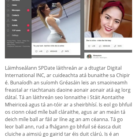
Láimhseálann SPDate láithreán ar a dtugtar Digital
International INC, ar cuideachta atá bunaithe sa Chipir
é. Bunaíodh an suíomh Gréasáin leis an smaoineamh
freastal ar riachtanais daoine aonair aonair atá ag lorg
dátaí. Tá an láithreán seo lonnaithe i Stáit Aontaithe
Mheiriceá agus tá an-tóir ar a sheirbhísí. Is eol go bhfuil
os cionn céad míle ball cláraithe, agus ar an meán tá
deich míle ball ar fáil ar líne ag an am céanna. Tá go
leor ball ann, rud a fhágann go bhfuil sé éasca duit
cluiche a aimsiú go gairid tar éis duit clárú. Is é an