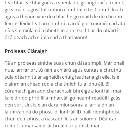
teachtaireachtaí gnéis a sheoladh, grianghraif a roinnt,
greamáin, agus dul i mbun comhráite te. Chomh luath
agus a théann vibe do chluiche go maith le do cheann
féin, is féidir leat an comhrá a ardú go cruinniú; cad atá
níos suimiúla ná a bheith in ann teacht ar do pháirtí
ócáideach ach cúpla cad a tharlaíonn!
Próiseas Cláraigh
Tá an próiseas sínithe suas chun dáta simplí. Mar bhall
nua, iarrfar ort tú féin a chlárú agus cuntas a chruthú
sula dtéann tú ar aghaidh chuig leathanaigh eile. Is é
d’ainm an chéad rud a chaithfidh tú a iontráil. Bí
cúramach gan aon charachtair bhréige a iontráil, mar
is féidir do phróifíl a mharcáil go neamhréadúil i gcás
den sórt sin. Is é an dara mionsonra a iarrfaidh an
láithreán ná do phost-id. Iontráil ID bailí ríomhphoist
chun do r-phost a nascadh leis an suíomh. Déantar
roinnt cumarsáide láithreáin trí phoist, mar