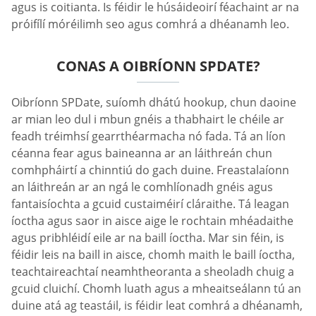
agus is coitianta. Is féidir le húsáideoirí féachaint ar na
próifílí móréilimh seo agus comhrá a dhéanamh leo.
CONAS A OIBRÍONN SPDATE?
Oibríonn SPDate, suíomh dhátú hookup, chun daoine
ar mian leo dul i mbun gnéis a thabhairt le chéile ar
feadh tréimhsí gearrthéarmacha nó fada. Tá an líon
céanna fear agus baineanna ar an láithreán chun
comhpháirtí a chinntiú do gach duine. Freastalaíonn
an láithreán ar an ngá le comhlíonadh gnéis agus
fantaisíochta a gcuid custaiméirí cláraithe. Tá leagan
íoctha agus saor in aisce aige le rochtain mhéadaithe
agus pribhléidí eile ar na baill íoctha. Mar sin féin, is
féidir leis na baill in aisce, chomh maith le baill íoctha,
teachtaireachtaí neamhtheoranta a sheoladh chuig a
gcuid cluichí. Chomh luath agus a mheaitseálann tú an
duine atá ag teastáil, is féidir leat comhrá a dhéanamh,