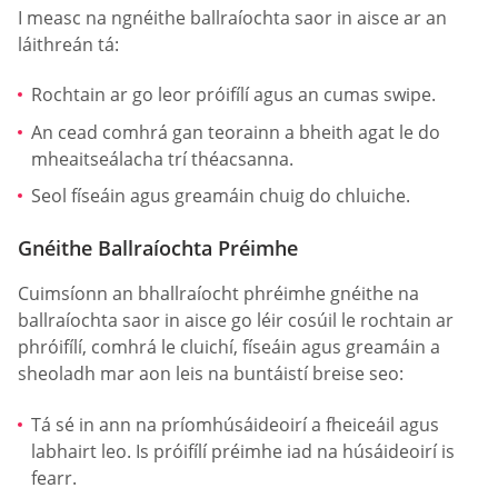
I measc na ngnéithe ballraíochta saor in aisce ar an
láithreán tá:
Rochtain ar go leor próifílí agus an cumas swipe.
An cead comhrá gan teorainn a bheith agat le do
mheaitseálacha trí théacsanna.
Seol físeáin agus greamáin chuig do chluiche.
Gnéithe Ballraíochta Préimhe
Cuimsíonn an bhallraíocht phréimhe gnéithe na
ballraíochta saor in aisce go léir cosúil le rochtain ar
phróifílí, comhrá le cluichí, físeáin agus greamáin a
sheoladh mar aon leis na buntáistí breise seo:
Tá sé in ann na príomhúsáideoirí a fheiceáil agus
labhairt leo. Is próifílí préimhe iad na húsáideoirí is
fearr.