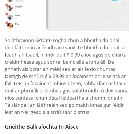
Soláthraíonn SPDate rogha chun a bheith i do bhall
den láithreán ar feadh an tsaoil. Le bheith i do bhall ar
feadh an tsaoil, ní mór duit $ 0.99 a íoc agus do chárta
creidmheasa agus sonraí bainc eile a iontráil. De
ghnáth aisíoctar an méid seo ar ais le do chuntas
laistigh de mhí. Is é $ 29.99 an íocaíocht bhreise atá ar
fáil. Leis an íocaíocht mhíosúil seo, tabharfar rochtain
duit ar phróifílí préimhe agus soláthróidh tú deiseanna
níos suntasaí chun dátaí féideartha a chomhlíonadh.
Tá slándáil an láithreáin seo go maith ionas gur féidir
leat an t-airgead a aistriú saor ó strus.
Gnéithe Ballraíochta In Aisce