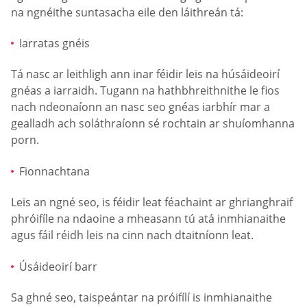
na ngnéithe suntasacha eile den láithreán tá:
Iarratas gnéis
Tá nasc ar leithligh ann inar féidir leis na húsáideoirí
gnéas a iarraidh. Tugann na hathbhreithnithe le fios
nach ndeonaíonn an nasc seo gnéas iarbhír mar a
gealladh ach soláthraíonn sé rochtain ar shuíomhanna
porn.
Fionnachtana
Leis an ngné seo, is féidir leat féachaint ar ghrianghraif
phróifíle na ndaoine a mheasann tú atá inmhianaithe
agus fáil réidh leis na cinn nach dtaitníonn leat.
Úsáideoirí barr
Sa ghné seo, taispeántar na próifílí is inmhianaithe