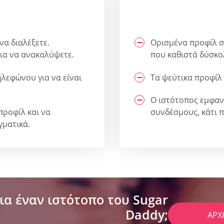
να διαλέξετε.
Ορισμένα προφίλ σ
ια να ανακαλύψετε.
που καθιστά δύσκο
λεφώνου για να είναι
Τα ψεύτικα προφίλ 
Ο ιστότοπος εμφανί
προφίλ και να
συνδέσμους, κάτι π
γματικά.
ια έναν ιστότοπο του Sugar
Daddy;
ΑΡΧ