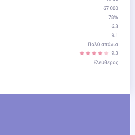
67 000
78%
6.3
9.1
Πολύ σπάνια
9.3
Ελεύθερος