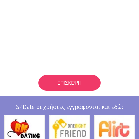
ΕΠΊΣΚΕΨΗ
SPDate οι χρήστες εγγράφονται και εδώ: