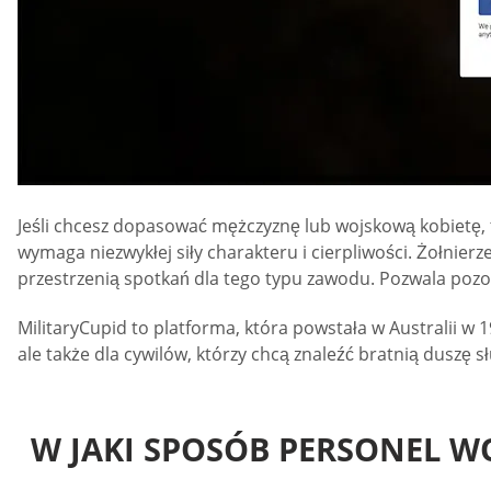
Jeśli chcesz dopasować mężczyznę lub wojskową kobietę, t
wymaga niezwykłej siły charakteru i cierpliwości. Żołnierz
przestrzenią spotkań dla tego typu zawodu. Pozwala pozos
MilitaryCupid to platforma, która powstała w Australii w
ale także dla cywilów, którzy chcą znaleźć bratnią duszę s
W JAKI SPOSÓB PERSONEL W