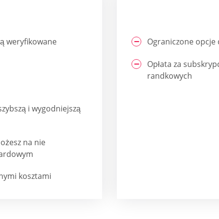
 są weryfikowane
Ograniczone opcje 
Opłata za subskrypc
randkowych
szybszą i wygodniejszą
ożesz na nie
ndardowym
dnymi kosztami