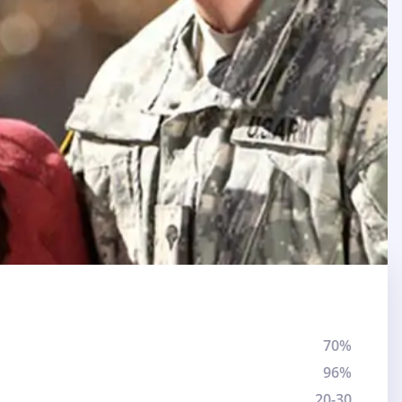
70%
96%
20-30