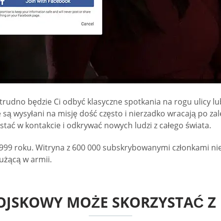
rudno będzie Ci odbyć klasyczne spotkania na rogu ulicy lub
e są wysyłani na misję dość często i nierzadko wracają po za
tać w kontakcie i odkrywać nowych ludzi z całego świata.
 1999 roku. Witryna z 600 000 subskrybowanymi członkami nie
łużącą w armii.
OJSKOWY MOŻE SKORZYSTAĆ Z