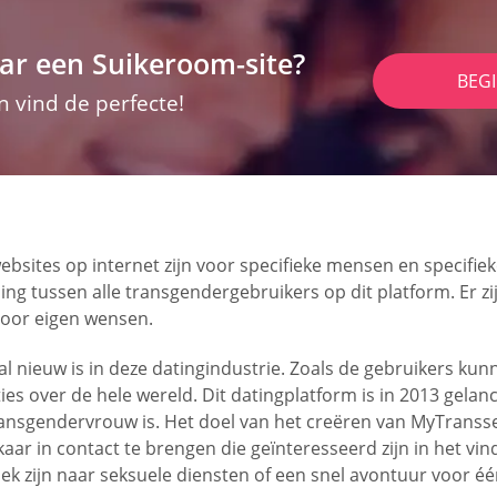
ar een Suikeroom-site?
BEG
n vind de perfecte!
websites op internet zijn voor specifieke mensen en specif
ing tussen alle transgendergebruikers op dit platform. Er z
voor eigen wensen.
l nieuw is in deze datingindustrie. Zoals de gebruikers ku
 over de hele wereld. Dit datingplatform is in 2013 gelanc
transgendervrouw is. Het doel van het creëren van MyTranss
r in contact te brengen die geïnteresseerd zijn in het vin
ek zijn naar seksuele diensten of een snel avontuur voor éé