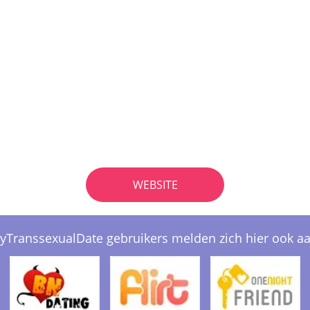
WEBSITE
yTranssexualDate gebruikers melden zich hier ook aa