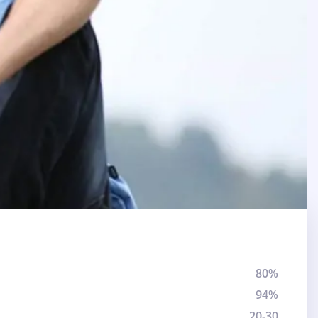
80%
94%
20-30