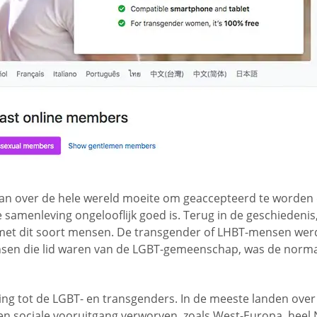
an over de hele wereld moeite om geaccepteerd te worden 
samenleving ongelooflijk goed is. Terug in de geschieden
et dit soort mensen. De transgender of LHBT-mensen werde
sen die lid waren van de LGBT-gemeenschap, was de normale 
ing tot de LGBT- en transgenders. In de meeste landen over
en sociale vooruitgang verworven, zoals West-Europa, heel 