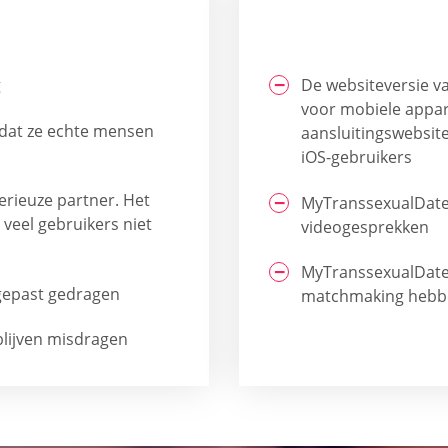
g
De websiteversie va
voor mobiele appar
t dat ze echte mensen
aansluitingswebsit
iOS-gebruikers
erieuze partner. Het
MyTranssexualDate 
 veel gebruikers niet
videogesprekken
MyTranssexualDate 
gepast gedragen
matchmaking hebb
 blijven misdragen