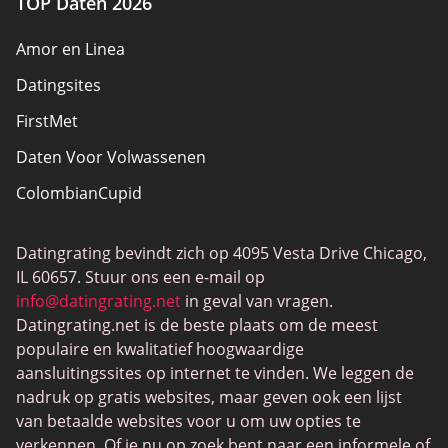
TOP Daten 2026
Amor en Linea
Datingsites
FirstMet
Daten Voor Volwassenen
ColombianCupid
BBW Dating
Datingrating bevindt zich op 4095 Vesta Drive Chicago,
MeetMindful
IL 60657. Stuur ons een e-mail op
BDSM Dating
info@datingrating.net
in geval van vragen.
Datingrating.net is de beste plaats om de meest
BBPeopleMeet
populaire en kwalitatief hoogwaardige
Sugar Daddy-sites
aansluitingssites op internet te vinden. We leggen de
nadruk op gratis websites, maar geven ook een lijst
JPeopleMeet
van betaalde websites voor u om uw opties te
Trans Daten
verkennen. Of je nu op zoek bent naar een informele of