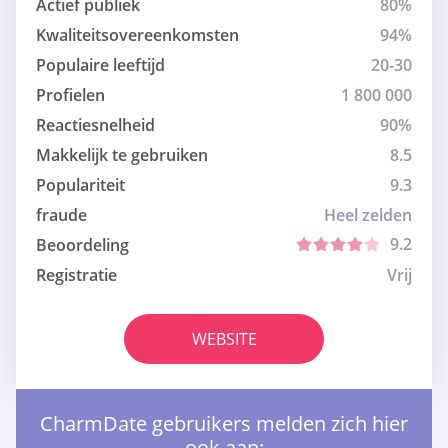
Actief publiek
80%
Kwaliteitsovereenkomsten
94%
Populaire leeftijd
20-30
Profielen
1 800 000
Reactiesnelheid
90%
Makkelijk te gebruiken
8.5
Populariteit
9.3
fraude
Heel zelden
9.2
Beoordeling
Registratie
Vrij
WEBSITE
CharmDate gebruikers melden zich hier
ook aan: