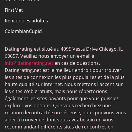
FirstMet
Rencontres adultes
ColombianCupid
BBW
Datingrating est situé au 4095 Vesta Drive Chicago, IL
MeetMindful
60657. Veuillez nous envoyer un e-mail à
BDSM
info@datingrating.net
en cas de questions.
Datingrating.net est le meilleur endroit pour trouver
BBPeopleMeet
les sites de connexion les plus populaires et de la plus
Sites Sugar Daddy
haute qualité sur Internet. Nous mettons l'accent sur
les sites Web gratuits, mais nous répertorions
JPeopleMeet
également les sites payants pour que vous puissiez
Rencontres trans
explorer vos options. Que vous recherchiez une
relation décontractée ou sérieuse, nous pouvons vous
Sites de rencontre senior
aider à trouver ce dont vous avez besoin en vous
MyLOL
recommandant différents sites de rencontres en