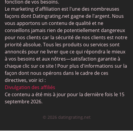
fonction de vos besoins.
Rencontres gay
Le marketing d'affiliation est l'une des nombreuses
Rencontres lesbiennes
façons dont Datingrating.net gagne de l'argent. Nous
vous apportons un contenu de qualité et ne
Sites de rencontres bouddhistes
conseillons jamais rien de potentiellement dangereux
SugarDaddyMeet
pour nos clients car la sécurité de nos clients est notre
priorité absolue. Tous les produits ou services sont
LatinAmericanCupid
annoncés pour ne livrer que ce qui répondra le mieux
CatholicMatch
à vos besoins et aux nôtres—satisfaction garantie à
chaque clic sur ce site ! Pour plus d'informations sur la
façon dont nous opérons dans le cadre de ces
directives, voir ici :
Divulgation des affiliés
Ce contenu a été mis à jour pour la dernière fois le 15
septembre 2026.
© 2026 datingrating.net