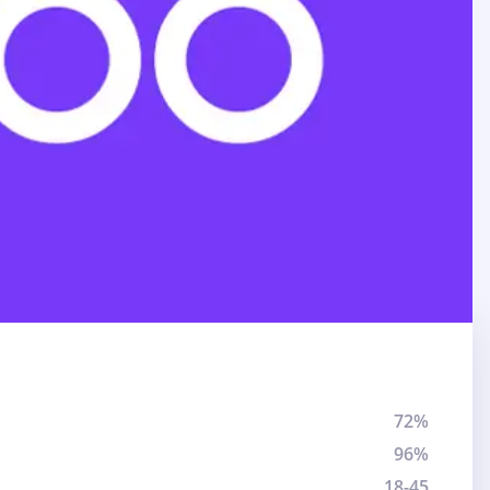
72%
96%
18-45