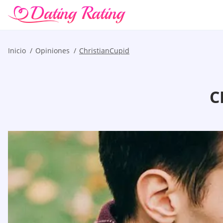
Inicio
Opiniones
ChristianCupid
C