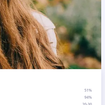
51%
94%
20-30