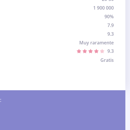
1 900 000
90%
7.9
9.3
Muy raramente
9.3
Gratis
: