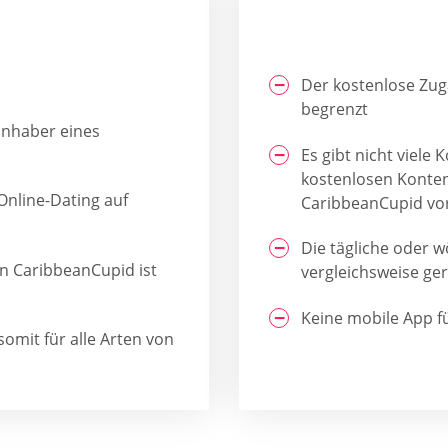
Der kostenlose Zug
begrenzt
Inhaber eines
Es gibt nicht viel
kostenlosen Konte
nline-Dating auf
CaribbeanCupid vor
Die tägliche oder w
on CaribbeanCupid ist
vergleichsweise ger
Keine mobile App f
omit für alle Arten von