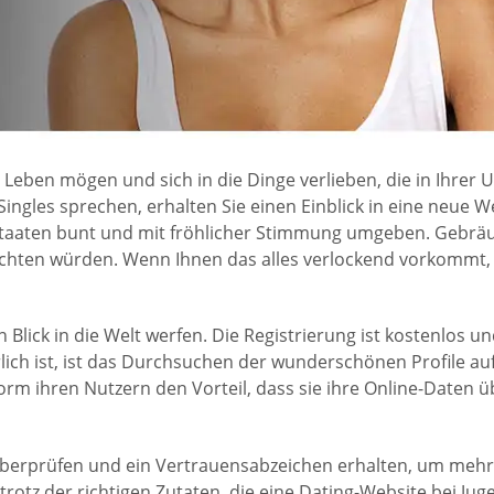
eben mögen und sich in die Dinge verlieben, die in Ihrer 
Singles sprechen, erhalten Sie einen Einblick in eine neue 
Staaten bunt und mit fröhlicher Stimmung umgeben. Gebräun
chten würden. Wenn Ihnen das alles verlockend vorkommt, d
Blick in die Welt werfen. Die Registrierung ist kostenlos u
ich ist, ist das Durchsuchen der wunderschönen Profile a
orm ihren Nutzern den Vorteil, dass sie ihre Online-Daten
erprüfen und ein Vertrauensabzeichen erhalten, um mehr D
r trotz der richtigen Zutaten, die eine Dating-Website bei J