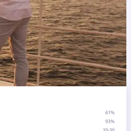
61%
93%
20-30