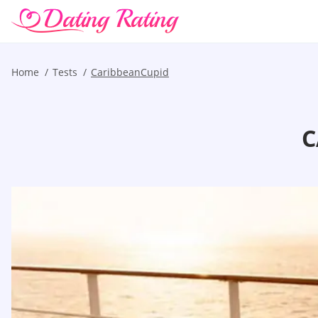
Home
Tests
CaribbeanCupid
C