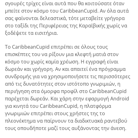
σγουρές τρίχες είναι αυτά που θα κοιτούσατε όταν
μπείτε στον κόσμο του CaribbeanCupid. Αν όλα αυτά
σας φαίνονται δελεαστικά, τότε μεταβείτε γρήγορα
στο ταξίδι της Περιφέρειας της Καραϊβικής χωρίς να
ξοδέψετε τα εισιτήρια.
Το CaribbeanCupid επιτρέπει σε όλους τους
επισκέπτες του να ρίξουν μια κλεφτή ματιά στον
κόσμο του χωρίς καμία χρέωση. Η εγγραφή είναι
δωρεάν και γρήγορη. Αν και απαιτεί ένα πρόγραμμα
συνδρομής για να χρησιμοποιήσετε τις περισσότερες
από τις δυνατότητες στον ιστότοπο γνωριμιών, η
περιήγηση στα όμορφα προφίλ στο CaribbeanCupid
παρέχεται δωρεάν. Και χάρη στην εφαρμογή Android
για κινητά του CaribbeanCupid, η πλατφόρμα
γνωριμιών επιτρέπει στους χρήστες της το
πλεονέκτημα να παίρνουν τα διαδικτυακά ραντεβού
τους οπουδήποτε μαζί τους αυξάνοντας την άνεση.