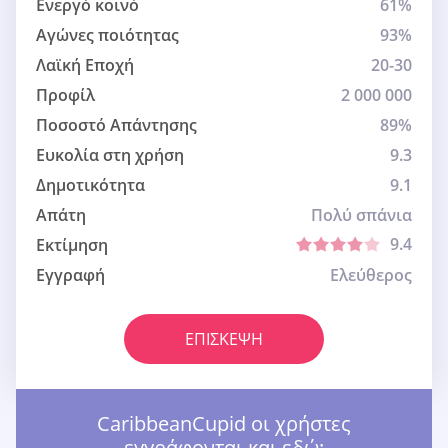
Ενεργό κοινό
61%
Αγώνες ποιότητας
93%
Λαϊκή Εποχή
20-30
Προφίλ
2 000 000
Ποσοστό Απάντησης
89%
Ευκολία στη χρήση
9.3
Δημοτικότητα
9.1
Απάτη
Πολύ σπάνια
9.4
Εκτίμηση
Εγγραφή
Ελεύθερος
ΕΠΊΣΚΕΨΗ
CaribbeanCupid οι χρήστες
εγγράφονται και εδώ: