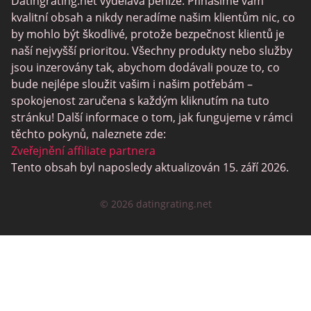
Datingrating.net vydělává peníze. Přinášíme vám
Gay Seznamka
kvalitní obsah a nikdy neradíme našim klientům nic, co
Lesbické Seznamky
by mohlo být škodlivé, protože bezpečnost klientů je
naší nejvyšší prioritou. Všechny produkty nebo služby
Černé Datování Lokalit
jsou inzerovány tak, abychom dodávali pouze to, co
SugarDaddyMeet
bude nejlépe sloužit vašim i našim potřebám –
spokojenost zaručena s každým kliknutím na tuto
LatinAmericanCupid
stránku! Další informace o tom, jak fungujeme v rámci
CatholicMatch
těchto pokynů, naleznete zde:
Zveřejnění affiliate partnera
Tento obsah byl naposledy aktualizován 15. září 2026.
© 2026 datingrating.net