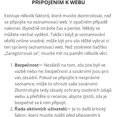
PŘIPOJENÍM K WEBU
Existuje několik faktorů, které musíte zkontrolovat, než
se připojíte na seznamovací web. V opačném případě
nakonec zbytečně strávíte čas a peníze. Někdy se
můžete nechat vyděsit. Takže i když je seznamování
vězňů online snadné, může být pro vás těžké vybrat si
ten správný seznamovací web. Než stisknete tlačítko
„Zaregistrovat se“, musíte mít na paměti několik věcí.
Bezpečnost
ー Nezáleží na tom, zda jste byli ve
vazbě nebo ne; bezpečnost a soukromí jsou pro
vás zásadní. Pokud se připojíte k nesprávné
seznamce, může to ohrozit vaše soukromí.
Zkontrolujte tedy zásady ochrany osobních údajů
webu a přečtěte si recenze, abyste zjistili, zda je
bezpečné se k nim připojit.
Řada aktivních uživatelů
ー Je to další kritický
faktor, který musíte zvážit před připojením k