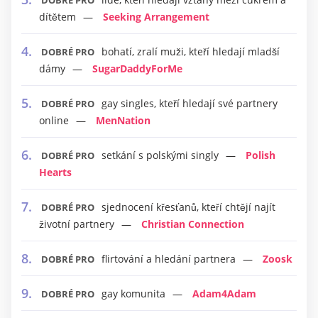
DOBRÉ PRO
dítětem
Seeking Arrangement
bohatí, zralí muži, kteří hledají mladší
DOBRÉ PRO
dámy
SugarDaddyForMe
gay singles, kteří hledají své partnery
DOBRÉ PRO
online
MenNation
setkání s polskými singly
Polish
DOBRÉ PRO
Hearts
sjednocení křesťanů, kteří chtějí najít
DOBRÉ PRO
životní partnery
Christian Connection
flirtování a hledání partnera
Zoosk
DOBRÉ PRO
gay komunita
Adam4Adam
DOBRÉ PRO