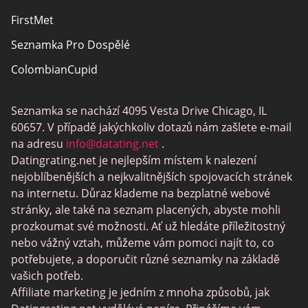
FirstMet
Seznamka Pro Dospělé
ColombianCupid
BBW Dating
Seznamka se nachází 4095 Vesta Drive Chicago, IL
MeetMindful
60657. V případě jakýchkoliv dotazů nám zašlete e-mail
Seznamka BDSM
na adresu
info@datating.net
.
Datingrating.net je nejlepším místem k nalezení
BBPeopleMeet
nejoblíbenějších a nejkvalitnějších spojovacích stránek
Stránky Sugar Daddy
na internetu. Důraz klademe na bezplatné webové
stránky, ale také na seznam placených, abyste mohli
JPeopleMeet
prozkoumat své možnosti. Ať už hledáte příležitostný
Trans Seznamka
nebo vážný vztah, můžeme vám pomoci najít to, co
potřebujete, a doporučit různé seznamky na základě
Senior Datování Lokalit
vašich potřeb.
MyLOL
Affiliate marketing je jedním z mnoha způsobů, jak