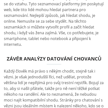
se do vztahu. Tyto seznamovací platformy jim poskytují
web, kde tito lidé mohou hledat partnera pro
seznamování. Nejlepší způsob, jak hledat shodu, je
online. Nemusíte se za sebe stydět. Na těchto
seznamkách si můžete vytvořit profil a začít hledat
shodu, i když vás žena zajímá. Vše, co potřebujete, je
smartphone, tablet nebo notebook a připojení k
internetu.
ZÁVĚR ANALÝZY DATOVÁNÍ CHOVANCŮ
Každý člověk má právo s někým chodit, stejně tak i
vězni. Je však jednodušší říci, než udělat, protože
většina lidí je nepřijímá pro svůj trestní rejstřík. Bojují za
to, aby si našli přátele, takže pro ně není těžké potkat
někoho na randění. Ale to neznamená, že nebudou
moci najít kompatibilní shodu. Stránky pro chatování s
vězni jsou ideálním místem k nalezení někoho, kdo se o