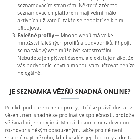
seznamovacím stránkám. Některé z těchto
seznamovacích platforem mají velmi málo
aktivních uživatelů, takže se neoplatí se k nim
připojovat.
Falešné profily
ー Mnoho webů má velké
množství falešných profilů a podvodníků. Připojit
se na takový web může být katastrofální.
Nebudete jen plýtvat časem, ale existuje riziko, že
vás podvodníci chytí a mohou vám účtovat peníze
nelegálně.
JE SEZNAMKA VĚZŇŮ SNADNÁ ONLINE?
Pro lidi pod barem nebo pro ty, kteří se právě dostali z
vězení, není snadné se prolínat ve společnosti, protože
většina lidí je nepřijímá. Mnozí dokonce neradi vedou
rozhovor s někým odsouzeným, takže pro ně není
snadné najít někoho, kdo by sdílel jejich pocity a dostal