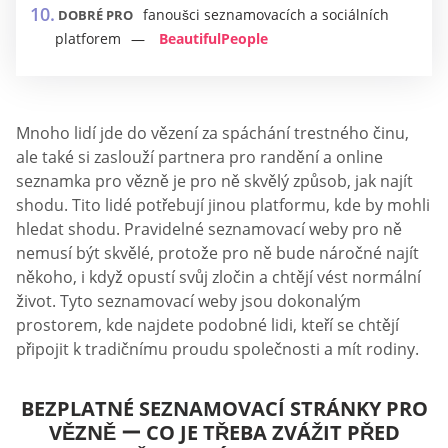
fanoušci seznamovacích a sociálních
DOBRÉ PRO
platforem
BeautifulPeople
Mnoho lidí jde do vězení za spáchání trestného činu,
ale také si zaslouží partnera pro randění a online
seznamka pro vězně je pro ně skvělý způsob, jak najít
shodu. Tito lidé potřebují jinou platformu, kde by mohli
hledat shodu. Pravidelné seznamovací weby pro ně
nemusí být skvělé, protože pro ně bude náročné najít
někoho, i když opustí svůj zločin a chtějí vést normální
život. Tyto seznamovací weby jsou dokonalým
prostorem, kde najdete podobné lidi, kteří se chtějí
připojit k tradičnímu proudu společnosti a mít rodiny.
BEZPLATNÉ SEZNAMOVACÍ STRÁNKY PRO
VĚZNĚ ー CO JE TŘEBA ZVÁŽIT PŘED