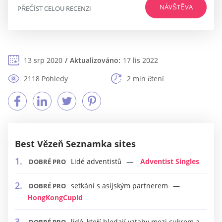
NÁVŠTĚVA
PŘEČÍST CELOU RECENZI
13 srp 2020
Aktualizováno:
17 lis 2022
2118 Pohledy
2 min čtení
Best Vězeň Seznamka sites
Lidé adventistů
Adventist Singles
DOBRÉ PRO
setkání s asijským partnerem
DOBRÉ PRO
HongKongCupid
lidé, kteří hledají vztahy mezi cukrem a