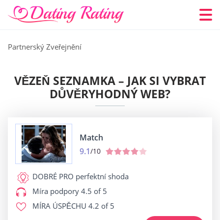
Partnerský Zveřejnění
VĚZEŇ SEZNAMKA – JAK SI VYBRAT
DŮVĚRYHODNÝ WEB?
Match
9.1
/10
DOBRÉ PRO
perfektní shoda
Míra podpory
4.5 of 5
MÍRA ÚSPĚCHU
4.2 of 5