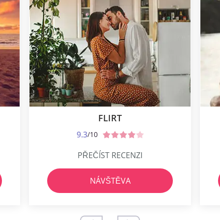
FLIRT
9.3
/10
PŘEČÍST RECENZI
NÁVŠTĚVA