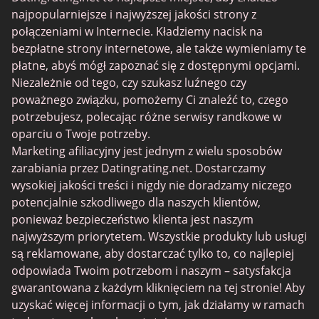
BBPeopleMeet
najpopularniejsze i najwyższej jakości strony z
Witryny Sugar Daddy
połączeniami w Internecie. Kładziemy nacisk na
bezpłatne strony internetowe, ale także wymieniamy te
JPeopleMeet
płatne, abyś mógł zapoznać się z dostępnymi opcjami.
Trans Dating
Niezależnie od tego, czy szukasz luźnego czy
poważnego związku, pomożemy Ci znaleźć to, czego
Senior serwisy randkowe
potrzebujesz, polecając różne serwisy randkowe w
MyLOL
oparciu o Twoje potrzeby.
Marketing afiliacyjny jest jednym z wielu sposobów
Gejowskie Randki
zarabiania przez Datingrating.net. Dostarczamy
Randki dla lesbijek
wysokiej jakości treści i nigdy nie doradzamy niczego
potencjalnie szkodliwego dla naszych klientów,
Czarne serwisy randkowe
ponieważ bezpieczeństwo klienta jest naszym
SugarDaddyMeet
najwyższym priorytetem. Wszystkie produkty lub usługi
są reklamowane, aby dostarczać tylko to, co najlepiej
LatinAmericanCupid
odpowiada Twoim potrzebom i naszym – satysfakcja
CatholicMatch
gwarantowana z każdym kliknięciem na tej stronie! Aby
uzyskać więcej informacji o tym, jak działamy w ramach