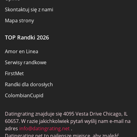
Skontaktuj się z nami
Mapa strony
TOP Randki 2026
Amor en Linea
Serwisy randkowe
FirstMet
Randki dla dorosłych
ColombianCupid
BBW Dating
Datingrating znajduje się 4095 Vesta Drive Chicago, IL
MeetMindful
60657. W razie jakichkolwiek pytań wyślij nam e-mail na
Randki BDSM
adres
info@datingrating.net
.
Datingrating.net to najlepsze miejsce, aby znaleźć