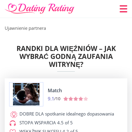
Ujawnienie partnera
RANDKI DLA WIĘŹNIÓW – JAK
WYBRAĆ GODNĄ ZAUFANIA
WITRYNĘ?
Match
9.1
/10
DOBRE DLA
spotkanie idealnego dopasowania
STOPA WSPARCIA
4.5 of 5
WSKAŹNIK SUKCESU
4.2 of 5