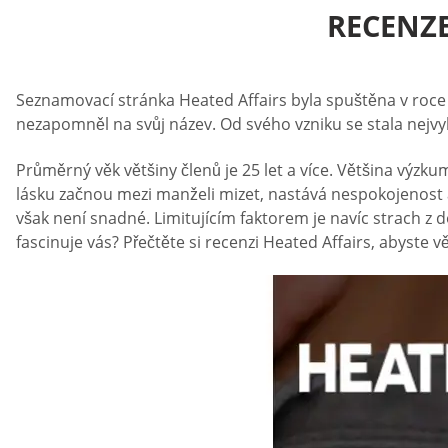
RECENZE
Seznamovací stránka Heated Affairs byla spuštěna v roce 2
nezapomněl na svůj název. Od svého vzniku se stala nejvy
Průměrný věk většiny členů je 25 let a více. Většina výzku
lásku začnou mezi manželi mizet, nastává nespokojenost 
však není snadné. Limitujícím faktorem je navíc strach z
fascinuje vás? Přečtěte si recenzi Heated Affairs, abyste věd