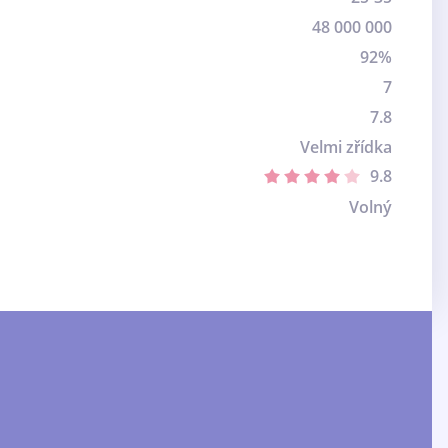
48 000 000
92%
7
7.8
Velmi zřídka
9.8
Volný