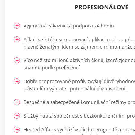
PROFESIONÁLOVÉ
Výjimečná zákaznická podpora 24 hodin.
Ačkoli se k této seznamovací aplikaci mohou připoj
hlavně ženatým lidem se zájmem o mimomanžels
Více než sto milionů aktivních členů, které zjedn
snadno podle preferencí.
Dobře propracované profily zvyšují důvěryhodnos
uživatelům vybrat si potenciální přizpůsobení.
Bezpečné a zabezpečené komunikační režimy pro
Služby nabízí společnost s bezkonkurenčními pro
Heated Affairs vychází vstříc heterogenitě a rozma