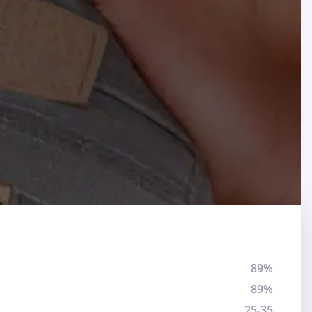
89%
89%
25-35