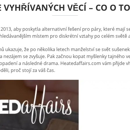
 VYHŘÍVANÝCH VĚCÍ – CO O T
013, aby poskytla alternativní řešení pro páry, které mají s
hledávanějším místem pro diskrétní vztahy po celém světě a 
mů ukazuje, že po několika letech manželství se svět sušenek 
a nezájem se zvyšuje. Pak začnou kopat myšlenky tajného ve
 dopadení a následné drama. Heatedaffairs.com vám přijde vho
ěli, proč stojí za váš čas.