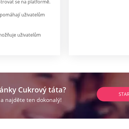
trovat se na platformě.
é pomáhají uživatelům
možňuje uživatelům
ránky Cukrový táta?
STA
z a najděte ten dokonalý!