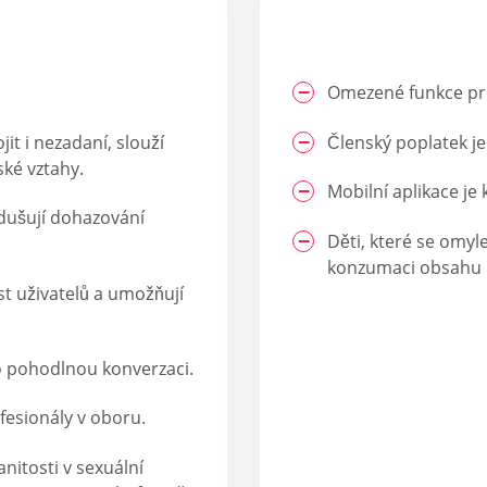
Omezené funkce pro
it i nezadaní, slouží
Členský poplatek je
ké vztahy.
Mobilní aplikace je 
odušují dohazování
Děti, které se omy
konzumaci obsahu 
t uživatelů a umožňují
 pohodlnou konverzaci.
fesionály v oboru.
nitosti v sexuální