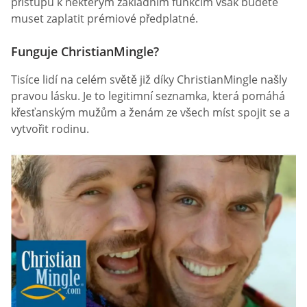
přístupu k některým základním funkcím však budete
muset zaplatit prémiové předplatné.
Funguje ChristianMingle?
Tisíce lidí na celém světě již díky ChristianMingle našly
pravou lásku. Je to legitimní seznamka, která pomáhá
křesťanským mužům a ženám ze všech míst spojit se a
vytvořit rodinu.