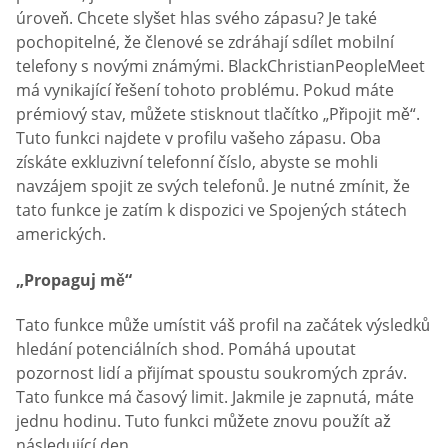
úroveň. Chcete slyšet hlas svého zápasu? Je také
pochopitelné, že členové se zdráhají sdílet mobilní
telefony s novými známými. BlackChristianPeopleMeet
má vynikající řešení tohoto problému. Pokud máte
prémiový stav, můžete stisknout tlačítko „Připojit mě“.
Tuto funkci najdete v profilu vašeho zápasu. Oba
získáte exkluzivní telefonní číslo, abyste se mohli
navzájem spojit ze svých telefonů. Je nutné zmínit, že
tato funkce je zatím k dispozici ve Spojených státech
amerických.
„Propaguj mě“
Tato funkce může umístit váš profil na začátek výsledků
hledání potenciálních shod. Pomáhá upoutat
pozornost lidí a přijímat spoustu soukromých zpráv.
Tato funkce má časový limit. Jakmile je zapnutá, máte
jednu hodinu. Tuto funkci můžete znovu použít až
následující den.