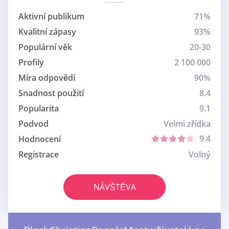
Aktivní publikum
71%
Kvalitní zápasy
93%
Populární věk
20-30
Profily
2 100 000
Míra odpovědí
90%
Snadnost použití
8.4
Popularita
9.1
Podvod
Velmi zřídka
9.4
Hodnocení
Registrace
Volný
NÁVŠTĚVA