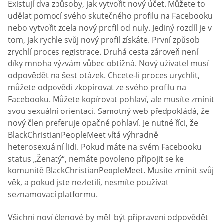
Existují dva způsoby, jak vytvořit nový účet. Můžete to
udělat pomocí svého skutečného profilu na Facebooku
nebo vytvořit zcela nový profil od nuly. Jediný rozdíl je v
tom, jak rychle svůj nový profil získáte. První způsob
zrychlí proces registrace. Druhá cesta zároveň není
díky mnoha výzvám vůbec obtížná. Nový uživatel musí
odpovědět na šest otázek. Chcete-li proces urychlit,
můžete odpovědi zkopírovat ze svého profilu na
Facebooku. Můžete kopírovat pohlaví, ale musíte zmínit
svou sexuální orientaci. Samotný web předpokládá, že
nový člen preferuje opačné pohlaví. Je nutné říci, že
BlackChristianPeopleMeet vítá výhradně
heterosexuální lidi. Pokud máte na svém Facebooku
status „Ženatý“, nemáte povoleno připojit se ke
komunitě BlackChristianPeopleMeet. Musíte zmínit svůj
věk, a pokud jste nezletilí, nesmíte používat
seznamovací platformu.
Všichni noví členové by měli být připraveni odpovědět