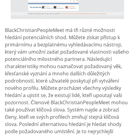
BlackChristianPeopleMeet má tři různé možnosti
hledání potenciálních shod. Můžete získat přístup k
primárnímu a bezplatnému vyhledávacímu nástroji,
který vám umožní zadat požadované vlastnosti vašeho
potenciálního milostného partnera. Následující
charakteristiky mohou naznačovat požadovaný věk,
křesťanské vyznání a mnoho dalších důležitých
podrobností, které uživatelé poskytují při vytváření
nového profilu. Můžete procházet všechny výsledky
hledání a ujistit se, že existují lidé, kteří upoutají vaši
pozornost. Členové BlackChristianPeopleMeet mohou
také používat klíčová slova. Systém najde a zobrazí
členy, kteří ve svých profilech zmiňují stejná klíčová
slova. Poslední alternativou hledání je hledat shody
podle požadovaného umístění. Je to nejrychlejší