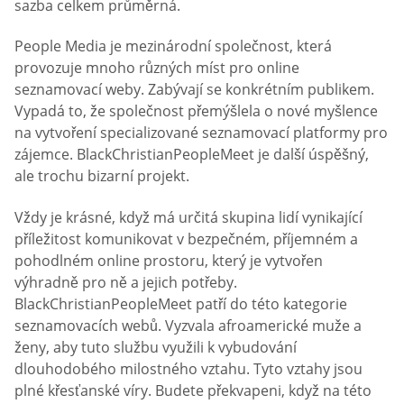
sazba celkem průměrná.
People Media je mezinárodní společnost, která
provozuje mnoho různých míst pro online
seznamovací weby. Zabývají se konkrétním publikem.
Vypadá to, že společnost přemýšlela o nové myšlence
na vytvoření specializované seznamovací platformy pro
zájemce. BlackChristianPeopleMeet je další úspěšný,
ale trochu bizarní projekt.
Vždy je krásné, když má určitá skupina lidí vynikající
příležitost komunikovat v bezpečném, příjemném a
pohodlném online prostoru, který je vytvořen
výhradně pro ně a jejich potřeby.
BlackChristianPeopleMeet patří do této kategorie
seznamovacích webů. Vyzvala afroamerické muže a
ženy, aby tuto službu využili k vybudování
dlouhodobého milostného vztahu. Tyto vztahy jsou
plné křesťanské víry. Budete překvapeni, když na této