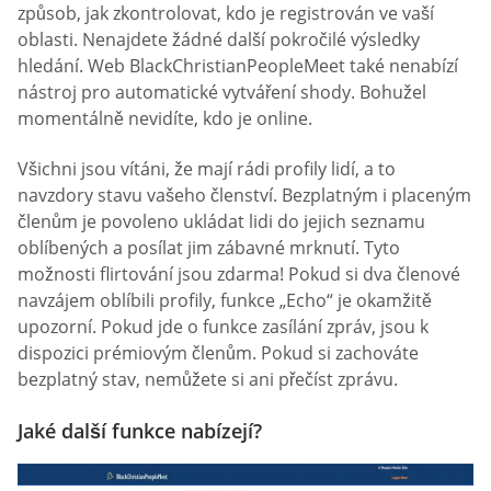
způsob, jak zkontrolovat, kdo je registrován ve vaší
oblasti. Nenajdete žádné další pokročilé výsledky
hledání. Web BlackChristianPeopleMeet také nenabízí
nástroj pro automatické vytváření shody. Bohužel
momentálně nevidíte, kdo je online.
Všichni jsou vítáni, že mají rádi profily lidí, a to
navzdory stavu vašeho členství. Bezplatným i placeným
členům je povoleno ukládat lidi do jejich seznamu
oblíbených a posílat jim zábavné mrknutí. Tyto
možnosti flirtování jsou zdarma! Pokud si dva členové
navzájem oblíbili profily, funkce „Echo“ je okamžitě
upozorní. Pokud jde o funkce zasílání zpráv, jsou k
dispozici prémiovým členům. Pokud si zachováte
bezplatný stav, nemůžete si ani přečíst zprávu.
Jaké další funkce nabízejí?