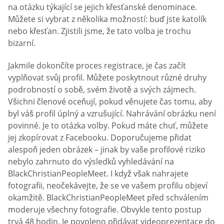
na otázku týkající se jejich křesťanské denominace.
Můžete si vybrat z několika možností: buď jste katolík
nebo křesťan. Zjistili jsme, že tato volba je trochu
bizarní.
Jakmile dokončíte proces registrace, je čas začít
vyplňovat svůj profil. Můžete poskytnout různé druhy
podrobností o sobě, svém životě a svých zájmech.
Všichni členové oceňují, pokud věnujete čas tomu, aby
byl váš profil úplný a vzrušující. Nahrávání obrázku není
povinné. Je to otázka volby. Pokud máte chuť, můžete
jej zkopírovat z Facebooku. Doporučujeme přidat
alespoň jeden obrázek – jinak by vaše profilové riziko
nebylo zahrnuto do výsledků vyhledávání na
BlackChristianPeopleMeet. I když však nahrajete
fotografii, neočekávejte, že se ve vašem profilu objeví
okamžitě. BlackChristianPeopleMeet před schválením
moderuje všechny fotografie. Obvykle tento postup
trvá 48 hodin. Je povoleno přidávat videoprezentace do