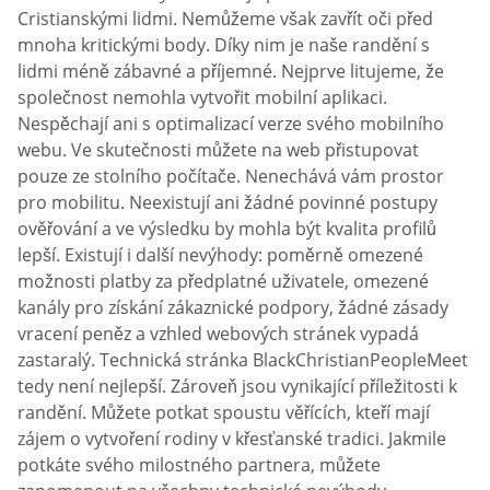
Cristianskými lidmi. Nemůžeme však zavřít oči před
mnoha kritickými body. Díky nim je naše randění s
lidmi méně zábavné a příjemné. Nejprve litujeme, že
společnost nemohla vytvořit mobilní aplikaci.
Nespěchají ani s optimalizací verze svého mobilního
webu. Ve skutečnosti můžete na web přistupovat
pouze ze stolního počítače. Nenechává vám prostor
pro mobilitu. Neexistují ani žádné povinné postupy
ověřování a ve výsledku by mohla být kvalita profilů
lepší. Existují i další nevýhody: poměrně omezené
možnosti platby za předplatné uživatele, omezené
kanály pro získání zákaznické podpory, žádné zásady
vracení peněz a vzhled webových stránek vypadá
zastaralý. Technická stránka BlackChristianPeopleMeet
tedy není nejlepší. Zároveň jsou vynikající příležitosti k
randění. Můžete potkat spoustu věřících, kteří mají
zájem o vytvoření rodiny v křesťanské tradici. Jakmile
potkáte svého milostného partnera, můžete