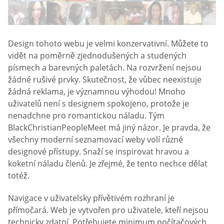
Design tohoto webu je velmi konzervativní. Můžete to
vidět na poměrně zjednodušených a studených
písmech a barevných paletách. Na rozvržení nejsou
žádné rušivé prvky. Skutečnost, že vůbec neexistuje
žádná reklama, je významnou výhodou! Mnoho
uživatelů není s designem spokojeno, protože je
nenadchne pro romantickou náladu. Tým
BlackChristianPeopleMeet má jiný názor. Je pravda, že
všechny moderní seznamovací weby volí různé
designové přístupy. Snaží se inspirovat hravou a
koketní náladu členů. Je zřejmé, že tento nechce dělat
totéž.
Navigace v uživatelsky přívětivém rozhraní je
přímočará. Web je vytvořen pro uživatele, kteří nejsou
technicky zdatní. Potřebujete minimum počítačových