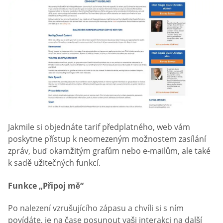
Jakmile si objednáte tarif předplatného, web vám
poskytne přístup k neomezeným možnostem zasílání
zpráv, buď okamžitým grafům nebo e-mailům, ale také
k sadě užitečných funkcí.
Funkce „Připoj mě“
Po nalezení vzrušujícího zápasu a chvíli si s ním
povídáte, je na čase posunout vaši interakci na další