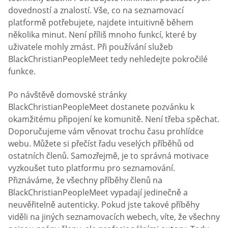
dovedností a znalostí. Vše, co na seznamovací
platformě potřebujete, najdete intuitivně během
několika minut. Není příliš mnoho funkcí, které by
uživatele mohly zmást. Při používání služeb
BlackChristianPeopleMeet tedy nehledejte pokročilé
funkce.
Po návštěvě domovské stránky
BlackChristianPeopleMeet dostanete pozvánku k
okamžitému připojení ke komunitě. Není třeba spěchat.
Doporučujeme vám věnovat trochu času prohlídce
webu. Můžete si přečíst řadu veselých příběhů od
ostatních členů. Samozřejmě, je to správná motivace
vyzkoušet tuto platformu pro seznamování.
Přiznáváme, že všechny příběhy členů na
BlackChristianPeopleMeet vypadají jedinečně a
neuvěřitelně autenticky. Pokud jste takové příběhy
viděli na jiných seznamovacích webech, víte, že všechny