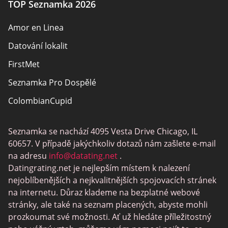
TOP Seznamka 2026
Amor en Linea
Datování lokalit
FirstMet
Seznamka Pro Dospělé
ColombianCupid
BBW Dating
Seznamka se nachází 4095 Vesta Drive Chicago, IL
MeetMindful
60657. V případě jakýchkoliv dotazů nám zašlete e-mail
Seznamka BDSM
na adresu
info@datating.net
.
Datingrating.net je nejlepším místem k nalezení
BBPeopleMeet
nejoblíbenějších a nejkvalitnějších spojovacích stránek
Stránky Sugar Daddy
na internetu. Důraz klademe na bezplatné webové
stránky, ale také na seznam placených, abyste mohli
JPeopleMeet
prozkoumat své možnosti. Ať už hledáte příležitostný