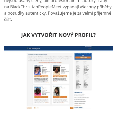
nejsou psány členy, ale profesionálními autory. Tady
na BlackChristianPeopleMeet vypadají všechny příběhy
a posudky autenticky. Považujeme je za velmi příjemné
číst.
JAK VYTVOŘIT NOVÝ PROFIL?