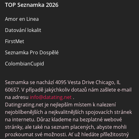
TOP Seznamka 2026
Amor en Linea
Datování lokalit
FirstMet
Seznamka Pro Dospělé
ColombianCupid
BBW Dating
Seznamka se nachází 4095 Vesta Drive Chicago, IL
MeetMindful
60657. V případě jakýchkoliv dotazů nám zašlete e-mail
Seznamka BDSM
na adresu
info@datating.net
.
Datingrating.net je nejlepším místem k nalezení
BBPeopleMeet
nejoblíbenějších a nejkvalitnějších spojovacích stránek
Stránky Sugar Daddy
na internetu. Důraz klademe na bezplatné webové
stránky, ale také na seznam placených, abyste mohli
JPeopleMeet
prozkoumat své možnosti. Ať už hledáte příležitostný