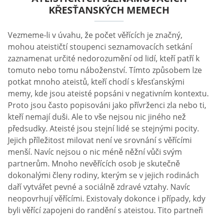
KŘESŤANSKÝCH MEMECH
Vezmeme-li v úvahu, že počet věřících je značný,
mohou ateističtí stoupenci seznamovacích setkání
zaznamenat určité nedorozumění od lidí, kteří patří k
tomuto nebo tomu náboženství. Tímto způsobem lze
potkat mnoho ateistů, kteří chodí s křesťanskými
memy, kde jsou ateisté popsáni v negativním kontextu.
Proto jsou často popisováni jako přívrženci zla nebo ti,
kteří nemají duši. Ale to vše nejsou nic jiného než
předsudky. Ateisté jsou stejní lidé se stejnými pocity.
Jejich příležitost milovat není ve srovnání s věřícími
menší. Navíc nejsou o nic méně něžní vůči svým
partnerům. Mnoho nevěřících osob je skutečně
dokonalými členy rodiny, kterým se v jejich rodinách
daří vytvářet pevné a sociálně zdravé vztahy. Navíc
neopovrhují věřícími. Existovaly dokonce i případy, kdy
byli věřící zapojeni do randění s ateistou. Tito partneři