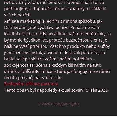
Trans Seznamka
nebo vážný vztah, můžeme vám pomoci najít to, co
potřebujete, a doporučit různé seznamky na základě
Senior Datování Lokalit
vašich potřeb.
MyLOL
Affiliate marketing je jedním z mnoha způsobů, jak
Datingrating.net vydělává peníze. Přinášíme vám
Gay Seznamka
kvalitní obsah a nikdy neradíme našim klientům nic, co
Lesbické Seznamky
by mohlo být škodlivé, protože bezpečnost klientů je
naší nejvyšší prioritou. Všechny produkty nebo služby
Černé Datování Lokalit
jsou inzerovány tak, abychom dodávali pouze to, co
SugarDaddyMeet
bude nejlépe sloužit vašim i našim potřebám –
spokojenost zaručena s každým kliknutím na tuto
LatinAmericanCupid
stránku! Další informace o tom, jak fungujeme v rámci
CatholicMatch
těchto pokynů, naleznete zde:
Zveřejnění affiliate partnera
Tento obsah byl naposledy aktualizován 15. září 2026.
© 2026 datingrating.net