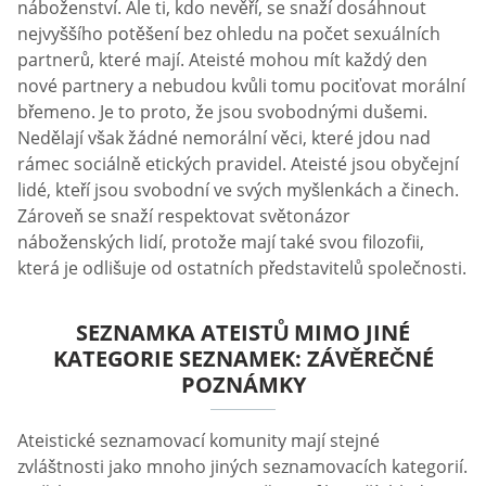
náboženství. Ale ti, kdo nevěří, se snaží dosáhnout
nejvyššího potěšení bez ohledu na počet sexuálních
partnerů, které mají. Ateisté mohou mít každý den
nové partnery a nebudou kvůli tomu pociťovat morální
břemeno. Je to proto, že jsou svobodnými dušemi.
Nedělají však žádné nemorální věci, které jdou nad
rámec sociálně etických pravidel. Ateisté jsou obyčejní
lidé, kteří jsou svobodní ve svých myšlenkách a činech.
Zároveň se snaží respektovat světonázor
náboženských lidí, protože mají také svou filozofii,
která je odlišuje od ostatních představitelů společnosti.
SEZNAMKA ATEISTŮ MIMO JINÉ
KATEGORIE SEZNAMEK: ZÁVĚREČNÉ
POZNÁMKY
Ateistické seznamovací komunity mají stejné
zvláštnosti jako mnoho jiných seznamovacích kategorií.