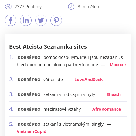
2377 Pohledy
3 min čtení
Best Ateista Seznamka sites
pomoc dospělým, kteří jsou nezadaní, s
DOBRÉ PRO
hledáním potenciálních partnerů online
Mixxxer
věřící lidé
LoveAndSeek
DOBRÉ PRO
setkání s indickými singly
Shaadi
DOBRÉ PRO
mezirasové vztahy
AfroRomance
DOBRÉ PRO
setkání s vietnamskými singly
DOBRÉ PRO
VietnamCupid