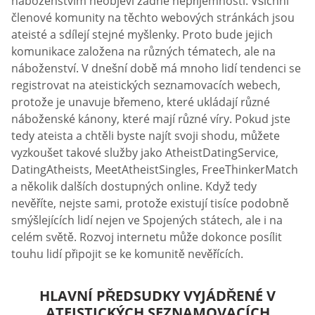
náboženstvím neobjeví žádné nepříjemnosti. Všichni
členové komunity na těchto webových stránkách jsou
ateisté a sdílejí stejné myšlenky. Proto bude jejich
komunikace založena na různých tématech, ale na
náboženství. V dnešní době má mnoho lidí tendenci se
registrovat na ateistických seznamovacích webech,
protože je unavuje břemeno, které ukládají různé
náboženské kánony, které mají různé víry. Pokud jste
tedy ateista a chtěli byste najít svoji shodu, můžete
vyzkoušet takové služby jako AtheistDatingService,
DatingAtheists, MeetAtheistSingles, FreeThinkerMatch
a několik dalších dostupných online. Když tedy
nevěříte, nejste sami, protože existují tisíce podobně
smýšlejících lidí nejen ve Spojených státech, ale i na
celém světě. Rozvoj internetu může dokonce posílit
touhu lidí připojit se ke komunitě nevěřících.
HLAVNÍ PŘEDSUDKY VYJÁDŘENÉ V
ATEISTICKÝCH SEZNAMOVACÍCH