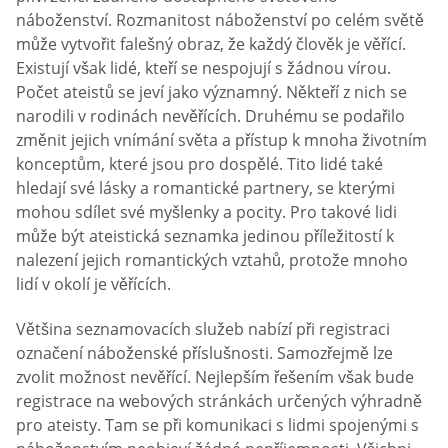
náboženství. Rozmanitost náboženství po celém světě
může vytvořit falešný obraz, že každý člověk je věřící.
Existují však lidé, kteří se nespojují s žádnou vírou.
Počet ateistů se jeví jako významný. Někteří z nich se
narodili v rodinách nevěřících. Druhému se podařilo
změnit jejich vnímání světa a přístup k mnoha životním
konceptům, které jsou pro dospělé. Tito lidé také
hledají své lásky a romantické partnery, se kterými
mohou sdílet své myšlenky a pocity. Pro takové lidi
může být ateistická seznamka jedinou příležitostí k
nalezení jejich romantických vztahů, protože mnoho
lidí v okolí je věřících.
Většina seznamovacích služeb nabízí při registraci
označení náboženské příslušnosti. Samozřejmě lze
zvolit možnost nevěřící. Nejlepším řešením však bude
registrace na webových stránkách určených výhradně
pro ateisty. Tam se při komunikaci s lidmi spojenými s