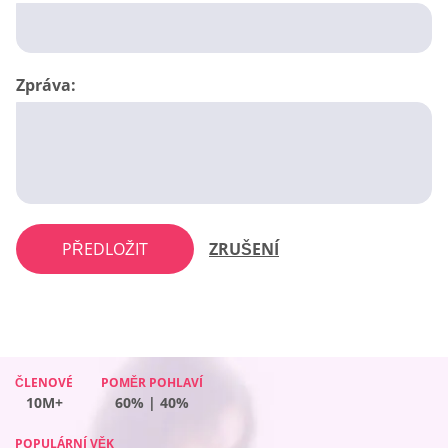
Zpráva:
PŘEDLOŽIT
ZRUŠENÍ
ČLENOVÉ
ČLENOVÉ
POMĚR POHLAVÍ
POMĚR POHLAVÍ
ČLENOVÉ
POMĚR POHLAVÍ
ČLENOVÉ
POMĚR POHLAVÍ
10M+
10M+
60% | 40%
54% | 46%
10M+
44% | 56%
10M+
49% | 51%
POPULÁRNÍ VĚK
POPULÁRNÍ VĚK
POPULÁRNÍ VĚK