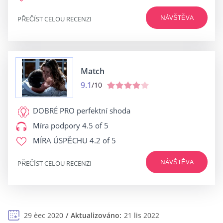
NÁVŠTĚVA
PŘEČÍST CELOU RECENZI
Match
9.1
/10
DOBRÉ PRO
perfektní shoda
Míra podpory
4.5 of 5
MÍRA ÚSPĚCHU
4.2 of 5
NÁVŠTĚVA
PŘEČÍST CELOU RECENZI
29 èec 2020
Aktualizováno:
21 lis 2022