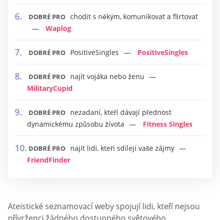
chodit s někým, komunikovat a flirtovat
DOBRÉ PRO
Waplog
PositiveSingles
PositiveSingles
DOBRÉ PRO
najít vojáka nebo ženu
DOBRÉ PRO
MilitaryCupid
nezadaní, kteří dávají přednost
DOBRÉ PRO
dynamickému způsobu života
Fitness Singles
najít lidi, kteří sdílejí vaše zájmy
DOBRÉ PRO
FriendFinder
Ateistické seznamovací weby spojují lidi, kteří nejsou
přívrženci žádného dostupného světového