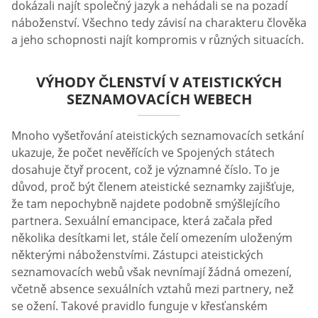
dokázali najít společný jazyk a nehádali se na pozadí
náboženství. Všechno tedy závisí na charakteru člověka
a jeho schopnosti najít kompromis v různých situacích.
VÝHODY ČLENSTVÍ V ATEISTICKÝCH
SEZNAMOVACÍCH WEBECH
Mnoho vyšetřování ateistických seznamovacích setkání
ukazuje, že počet nevěřících ve Spojených státech
dosahuje čtyř procent, což je významné číslo. To je
důvod, proč být členem ateistické seznamky zajišťuje,
že tam nepochybně najdete podobně smýšlejícího
partnera. Sexuální emancipace, která začala před
několika desítkami let, stále čelí omezením uloženým
některými náboženstvími. Zástupci ateistických
seznamovacích webů však nevnímají žádná omezení,
včetně absence sexuálních vztahů mezi partnery, než
se ožení. Takové pravidlo funguje v křesťanském