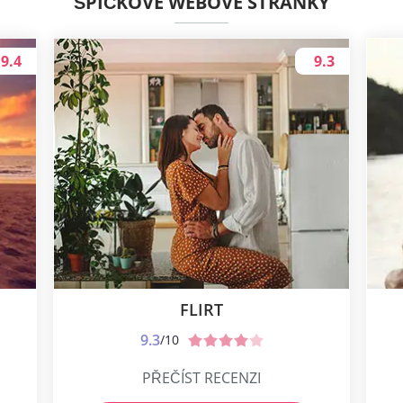
ŠPIČKOVÉ WEBOVÉ STRÁNKY
9.4
9.3
FLIRT
9.3
/10
PŘEČÍST RECENZI