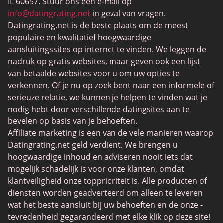
IL 60657. Stuur ons een e-mail op
BDSM Dating
info@datingrating.net
in geval van vragen.
Datingrating.net is de beste plaats om de meest
BBPeopleMeet
populaire en kwalitatief hoogwaardige
Sugar Daddy-sites
aansluitingssites op internet te vinden. We leggen de
nadruk op gratis websites, maar geven ook een lijst
JPeopleMeet
van betaalde websites voor u om uw opties te
Trans Daten
verkennen. Of je nu op zoek bent naar een informele of
serieuze relatie, we kunnen je helpen te vinden wat je
Senior Datingsites
nodig hebt door verschillende datingsites aan te
MijnLOL
bevelen op basis van je behoeften.
Affiliate marketing is een van de vele manieren waarop
Gay Dating
Datingrating.net geld verdient. We brengen u
Lesbische Dating
hoogwaardige inhoud en adviseren nooit iets dat
mogelijk schadelijk is voor onze klanten, omdat
Black Dating Sites
klantveiligheid onze topprioriteit is. Alle producten of
SugarDaddyMeet
diensten worden geadverteerd om alleen te leveren
wat het beste aansluit bij uw behoeften en de onze -
LatinAmericanCupid
tevredenheid gegarandeerd met elke klik op deze site!