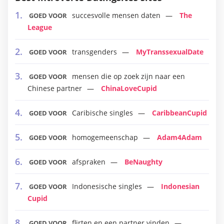
succesvolle mensen daten
The
GOED VOOR
League
transgenders
MyTranssexualDate
GOED VOOR
mensen die op zoek zijn naar een
GOED VOOR
Chinese partner
ChinaLoveCupid
Caribische singles
CaribbeanCupid
GOED VOOR
homogemeenschap
Adam4Adam
GOED VOOR
afspraken
BeNaughty
GOED VOOR
Indonesische singles
Indonesian
GOED VOOR
Cupid
flirten en een partner vinden
GOED VOOR