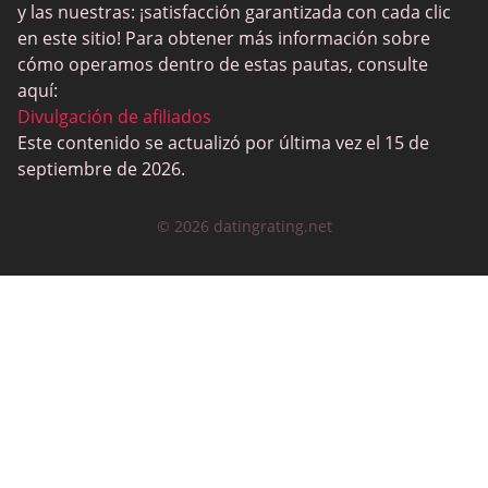
y las nuestras: ¡satisfacción garantizada con cada clic
LatinAmericanCupid
en este sitio! Para obtener más información sobre
CatholicMatch
cómo operamos dentro de estas pautas, consulte
aquí:
Divulgación de afiliados
Este contenido se actualizó por última vez el 15 de
septiembre de 2026.
© 2026 datingrating.net