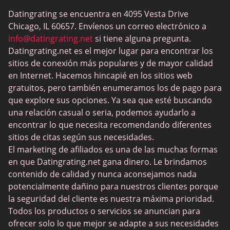
BBW Dating
Datingrating se encuentra en 4095 Vesta Drive
MeetMindful
Chicago, IL 60657. Envíenos un correo electrónico a
Citas BDSM
info@datingrating.net
si tiene alguna pregunta.
Datingrating.net es el mejor lugar para encontrar los
BBPeopleMeet
sitios de conexión más populares y de mayor calidad
Sitios Sugar Daddy
en Internet. Hacemos hincapié en los sitios web
gratuitos, pero también enumeramos los de pago para
JPeopleMeet
que explore sus opciones. Ya sea que esté buscando
Trans Dating
una relación casual o seria, podemos ayudarlo a
encontrar lo que necesita recomendando diferentes
Sitios de citas para personas mayores
sitios de citas según sus necesidades.
MyLOL
El marketing de afiliados es una de las muchas formas
en que Datingrating.net gana dinero. Le brindamos
Citas gay
contenido de calidad y nunca aconsejamos nada
Citas lesbianas
potencialmente dañino para nuestros clientes porque
la seguridad del cliente es nuestra máxima prioridad.
Sitios de citas negras
Todos los productos o servicios se anuncian para
SugarDaddyMeet
ofrecer solo lo que mejor se adapte a sus necesidades