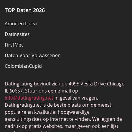
TOP Daten 2026
Amor en Linea
Datingsites
FirstMet
Daten Voor Volwassenen
ColombianCupid
BBW Dating
Datingrating bevindt zich op 4095 Vesta Drive Chicago,
MeetMindful
IL 60657. Stuur ons een e-mail op
BDSM Dating
info@datingrating.net
in geval van vragen.
Datingrating.net is de beste plaats om de meest
BBPeopleMeet
populaire en kwalitatief hoogwaardige
Sugar Daddy-sites
aansluitingssites op internet te vinden. We leggen de
nadruk op gratis websites, maar geven ook een lijst
JPeopleMeet