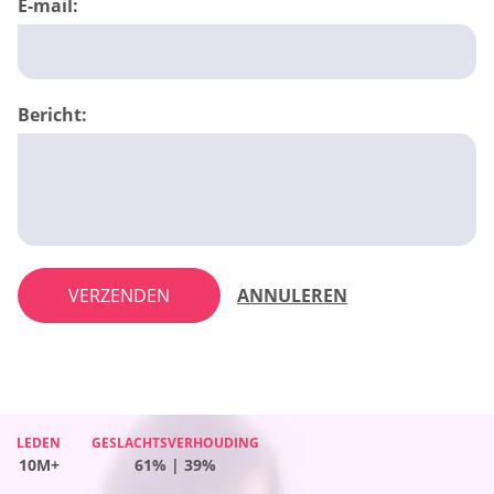
E-mail:
Bericht:
VERZENDEN
ANNULEREN
LEDEN
LEDEN
GESLACHTSVERHOUDING
GESLACHTSVERHOUDING
LEDEN
GESLACHTSVERHOUDING
LEDEN
GESLACHTSVERHOUDING
10M+
10M+
61% | 39%
47% | 53%
10M+
47% | 53%
10M+
62% | 38%