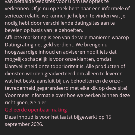
van betaalde websites voor u om uw opties te
Trans Daten
verkennen. Of je nu op zoek bent naar een informele of
serieuze relatie, we kunnen je helpen te vinden wat je
Senior Datingsites
nodig hebt door verschillende datingsites aan te
MijnLOL
bevelen op basis van je behoeften.
Affiliate marketing is een van de vele manieren waarop
Gay Dating
Datingrating.net geld verdient. We brengen u
Lesbische Dating
hoogwaardige inhoud en adviseren nooit iets dat
mogelijk schadelijk is voor onze klanten, omdat
Black Dating Sites
klantveiligheid onze topprioriteit is. Alle producten of
SugarDaddyMeet
diensten worden geadverteerd om alleen te leveren
wat het beste aansluit bij uw behoeften en de onze -
LatinAmericanCupid
tevredenheid gegarandeerd met elke klik op deze site!
CatholicMatch
Voor meer informatie over hoe we werken binnen deze
richtlijnen, zie hier:
Gelieerde openbaarmaking
Deze inhoud is voor het laatst bijgewerkt op 15
september 2026.