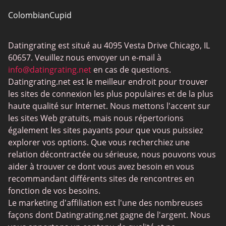
ColombianCupid
BBW
Datingrating est situé au 4095 Vesta Drive Chicago, IL
MeetMindful
60657. Veuillez nous envoyer un e-mail à
BDSM
info@datingrating.net
en cas de questions.
Datingrating.net est le meilleur endroit pour trouver
BBPeopleMeet
les sites de connexion les plus populaires et de la plus
Sites Sugar Daddy
haute qualité sur Internet. Nous mettons l'accent sur
les sites Web gratuits, mais nous répertorions
JPeopleMeet
également les sites payants pour que vous puissiez
Rencontres trans
explorer vos options. Que vous recherchiez une
relation décontractée ou sérieuse, nous pouvons vous
Sites de rencontre senior
aider à trouver ce dont vous avez besoin en vous
MyLOL
recommandant différents sites de rencontres en
fonction de vos besoins.
Rencontres gay
Le marketing d'affiliation est l'une des nombreuses
Rencontres lesbiennes
façons dont Datingrating.net gagne de l'argent. Nous