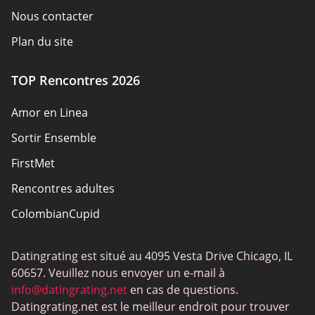
Nous contacter
Plan du site
TOP Rencontres 2026
Amor en Linea
Sortir Ensemble
FirstMet
Rencontres adultes
ColombianCupid
BBW
Datingrating est situé au 4095 Vesta Drive Chicago, IL
MeetMindful
60657. Veuillez nous envoyer un e-mail à
BDSM
info@datingrating.net
en cas de questions.
Datingrating.net est le meilleur endroit pour trouver
BBPeopleMeet