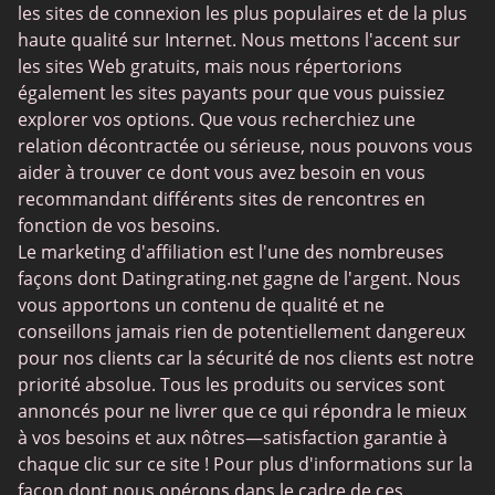
les sites de connexion les plus populaires et de la plus
Sites Sugar Daddy
haute qualité sur Internet. Nous mettons l'accent sur
les sites Web gratuits, mais nous répertorions
JPeopleMeet
également les sites payants pour que vous puissiez
Rencontres trans
explorer vos options. Que vous recherchiez une
relation décontractée ou sérieuse, nous pouvons vous
Sites de rencontre senior
aider à trouver ce dont vous avez besoin en vous
MyLOL
recommandant différents sites de rencontres en
fonction de vos besoins.
Rencontres gay
Le marketing d'affiliation est l'une des nombreuses
Rencontres lesbiennes
façons dont Datingrating.net gagne de l'argent. Nous
vous apportons un contenu de qualité et ne
Sites de rencontres bouddhistes
conseillons jamais rien de potentiellement dangereux
SugarDaddyMeet
pour nos clients car la sécurité de nos clients est notre
priorité absolue. Tous les produits ou services sont
LatinAmericanCupid
annoncés pour ne livrer que ce qui répondra le mieux
CatholicMatch
à vos besoins et aux nôtres—satisfaction garantie à
chaque clic sur ce site ! Pour plus d'informations sur la
façon dont nous opérons dans le cadre de ces