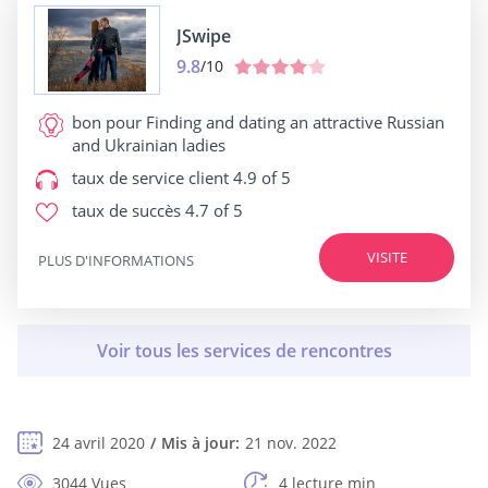
JSwipe
9.8
/10
bon pour
Finding and dating an attractive Russian
and Ukrainian ladies
taux de service client
4.9 of 5
taux de succès
4.7 of 5
VISITE
PLUS D'INFORMATIONS
24 avril 2020
Mis à jour:
21 nov. 2022
3044 Vues
4 lecture min