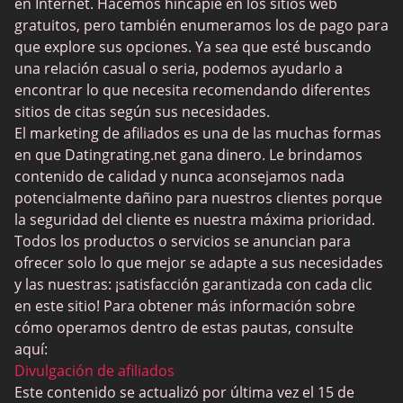
Sitios Sugar Daddy
en Internet. Hacemos hincapié en los sitios web
gratuitos, pero también enumeramos los de pago para
JPeopleMeet
que explore sus opciones. Ya sea que esté buscando
Trans Dating
una relación casual o seria, podemos ayudarlo a
encontrar lo que necesita recomendando diferentes
Sitios de citas para personas mayores
sitios de citas según sus necesidades.
MyLOL
El marketing de afiliados es una de las muchas formas
en que Datingrating.net gana dinero. Le brindamos
Citas gay
contenido de calidad y nunca aconsejamos nada
Citas lesbianas
potencialmente dañino para nuestros clientes porque
la seguridad del cliente es nuestra máxima prioridad.
Sitios de citas negras
Todos los productos o servicios se anuncian para
SugarDaddyMeet
ofrecer solo lo que mejor se adapte a sus necesidades
y las nuestras: ¡satisfacción garantizada con cada clic
LatinAmericanCupid
en este sitio! Para obtener más información sobre
CatholicMatch
cómo operamos dentro de estas pautas, consulte
aquí:
Divulgación de afiliados
Este contenido se actualizó por última vez el 15 de