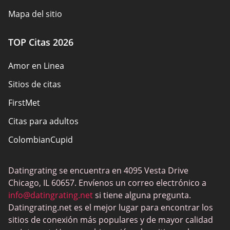
Mapa del sitio
TOP Citas 2026
Amor en Linea
Sitios de citas
FirstMet
Citas para adultos
ColombianCupid
BBW Dating
Datingrating se encuentra en 4095 Vesta Drive
MeetMindful
Chicago, IL 60657. Envíenos un correo electrónico a
Citas BDSM
info@datingrating.net
si tiene alguna pregunta.
Datingrating.net es el mejor lugar para encontrar los
BBPeopleMeet
sitios de conexión más populares y de mayor calidad