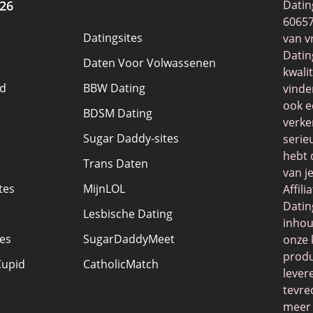
26
Datin
60657
Datingsites
van v
Datin
Daten Voor Volwassenen
kwali
d
BBW Dating
vinde
ook e
BDSM Dating
verke
Sugar Daddy-sites
serie
hebt 
Trans Daten
van j
tes
MijnLOL
Affil
Datin
Lesbische Dating
inhou
tes
SugarDaddyMeet
onze 
produ
Cupid
CatholicMatch
lever
tevre
meer 