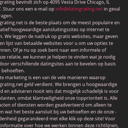
grating bevindt zich op 4095 Vesta Drive Chicago, IL
. Stuur ons een e-mail op
info@datingrating.net
in geval
ragen.
grating.net is de beste plaats om de meest populaire en
tatief hoogwaardige aansluitingssites op internet te
n. We leggen de nadruk op gratis websites, maar geven
en lijst van betaalde websites voor u om uw opties te
nnen. Of je nu op zoek bent naar een informele of
uze relatie, we kunnen je helpen te vinden wat je nodig
door verschillende datingsites aan te bevelen op basis
e behoeften.
iate marketing is een van de vele manieren waarop
grating.net geld verdient. We brengen u hoogwaardige
d en adviseren nooit iets dat mogelijk schadelijk is voor
klanten, omdat klantveiligheid onze topprioriteit is. Alle
cten of diensten worden geadverteerd om alleen te
en wat het beste aansluit bij uw behoeften en de onze -
denheid gegarandeerd met elke klik op deze site! Voor
informatie over hoe we werken binnen deze richtlijnen,