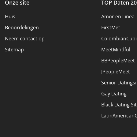
Onze site
TOP Daten 20
Huis
Amor en Linea
Beoordelingen
FirstMet
Neem contact op
ColombianCupi
Sitemap
MeetMindful
BBPeopleMeet
JPeopleMeet
Senior Datingsi
Gay Dating
Black Dating Si
LatinAmerican