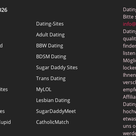
026
Datin
Bitte
Dating-Sites
info@
Datin
Adult Dating
quali
d
BBW Dating
finde
liste
BDSM Dating
Mögli
Sugar Daddy Sites
locke
Ihnen
Trans Dating
versc
ites
MyLOL
empfe
Affil
Lesbian Dating
Datin
tes
SugarDaddyMeet
hochw
etwas
Cupid
CatholicMatch
uns o
werde