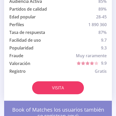
Audiencia Activa
85%
Partidos de calidad
89%
Edad popular
28-45
Perfiles
1 890 360
Tasa de respuesta
87%
Facilidad de uso
9.7
Popularidad
9.3
Fraude
Muy raramente
9.9
Valoración
Registro
Gratis
VISITA
Book of Matches los usuarios también
se registran aquí: