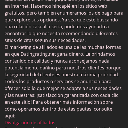
Sitios Sugar Daddy
en Internet. Hacemos hincapié en los sitios web
gratuitos, pero también enumeramos los de pago para
JPeopleMeet
que explore sus opciones. Ya sea que esté buscando
Trans Dating
una relación casual o seria, podemos ayudarlo a
encontrar lo que necesita recomendando diferentes
Sitios de citas para personas mayores
sitios de citas según sus necesidades.
MyLOL
El marketing de afiliados es una de las muchas formas
en que Datingrating.net gana dinero. Le brindamos
Citas gay
contenido de calidad y nunca aconsejamos nada
Citas lesbianas
potencialmente dañino para nuestros clientes porque
la seguridad del cliente es nuestra máxima prioridad.
Sitios de citas negras
Todos los productos o servicios se anuncian para
SugarDaddyMeet
ofrecer solo lo que mejor se adapte a sus necesidades
y las nuestras: ¡satisfacción garantizada con cada clic
LatinAmericanCupid
en este sitio! Para obtener más información sobre
CatholicMatch
cómo operamos dentro de estas pautas, consulte
aquí:
Divulgación de afiliados