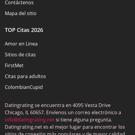
Contáctenos
Mapa del sitio
TOP Citas 2026
Amor en Linea
Sitios de citas
FirstMet
Citas para adultos
ColombianCupid
BBW Dating
Datingrating se encuentra en 4095 Vesta Drive
MeetMindful
Chicago, IL 60657. Envíenos un correo electrónico a
Citas BDSM
info@datingrating.net
si tiene alguna pregunta.
Datingrating.net es el mejor lugar para encontrar los
BBPeopleMeet
sitios de conexión más populares y de mayor calidad