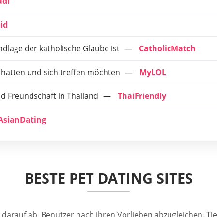
adi
id
ndlage der katholische Glaube ist
CatholicMatch
 chatten und sich treffen möchten
MyLOL
d Freundschaft in Thailand
ThaiFriendly
AsianDating
BESTE PET DATING SITES
es darauf ab, Benutzer nach ihren Vorlieben abzugleichen. 