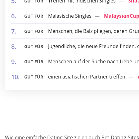
Treffen mit indischen Singles
Sha
GUT FÜR
Malasische Singles
MalaysianCup
GUT FÜR
Menschen, die Balz pflegen, deren Gru
GUT FÜR
Jugendliche, die neue Freunde finden,
GUT FÜR
Menschen auf der Suche nach Liebe un
GUT FÜR
einen asiatischen Partner treffen
GUT FÜR
Wie eine einfache Dating-Site zielen auch Pet-Dating-Sit