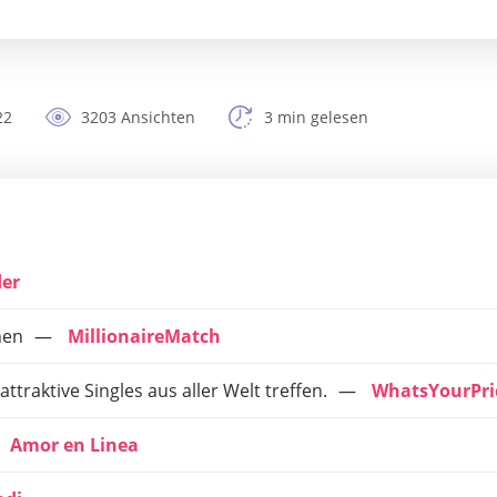
22
3203 Ansichten
3 min gelesen
der
hen
MillionaireMatch
traktive Singles aus aller Welt treffen.
WhatsYourPri
Amor en Linea