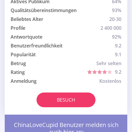
Aktives Publikum
64%
Qualitätsübereinstimmungen
93%
Beliebtes Alter
20-30
Profile
2 400 000
Antwortquote
92%
Benutzerfreundlichkeit
9.2
Popularität
9.1
Betrug
Sehr selten
9.2
Rating
Anmeldung
Kostenlos
BESUCH
ChinaLoveCupid Benutzer melden sich
auch hier an: